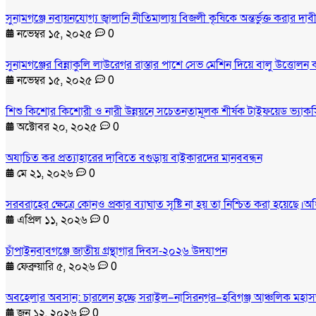
সুনামগঞ্জে নবায়নযোগ্য জ্বালানি নীতিমালায় বিজলী কৃষিকে অন্তর্ভুক্ত করার 
নভেম্বর ১৫, ২০২৫
0
সুনামগঞ্জের বিন্নাকুলি লাউরেগর রাস্তার পাশে সেভ মেশিন দিয়ে বালু উত্তোলন
নভেম্বর ১৫, ২০২৫
0
শিশু কিশোর কিশোরী ও নারী উন্নয়নে সচেতনতামূলক শীর্ষক টাইফয়েড ভ্যাকসি
অক্টোবর ২০, ২০২৫
0
অযাচিত কর প্রত্যাহারের দাবিতে বগুড়ায় বাইকারদের মানববন্ধন
মে ২১, ২০২৬
0
সরবরাহের ক্ষেত্রে কোনও প্রকার ব্যাঘাত সৃষ্টি না হয় তা নিশ্চিত করা হয়েছে।অ
এপ্রিল ১১, ২০২৬
0
চাঁপাইনবাবগঞ্জে জাতীয় গ্রন্থাগার দিবস-২০২৬ উদযাপন
ফেব্রুয়ারি ৫, ২০২৬
0
অবহেলার অবসান: চারলেন হচ্ছে সরাইল–নাসিরনগর–হবিগঞ্জ আঞ্চলিক মহা
জুন ১২, ২০২৬
0