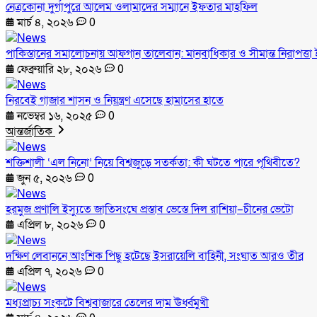
নেত্রকোনা দুর্গাপুরে আলেম ওলামাদের সম্মানে ইফতার মাহফিল
মার্চ ৪, ২০২৬
0
পাকিস্তানের সমালোচনায় আফগান তালেবান: মানবাধিকার ও সীমান্ত নিরাপত্তা ই
ফেব্রুয়ারি ২৮, ২০২৬
0
নিরবেই গাজার শাসন ও নিয়ন্ত্রণ এসেছে হামাসের হাতে
নভেম্বর ১৬, ২০২৫
0
আন্তর্জাতিক
শক্তিশালী ‘এল নিনো’ নিয়ে বিশ্বজুড়ে সতর্কতা: কী ঘটতে পারে পৃথিবীতে?
জুন ৫, ২০২৬
0
হরমুজ প্রণালি ইস্যুতে জাতিসংঘে প্রস্তাব ভেস্তে দিল রাশিয়া–চীনের ভেটো
এপ্রিল ৮, ২০২৬
0
দক্ষিণ লেবাননে আংশিক পিছু হটেছে ইসরায়েলি বাহিনী, সংঘাত আরও তীব্র
এপ্রিল ৭, ২০২৬
0
মধ্যপ্রাচ্য সংকটে বিশ্ববাজারে তেলের দাম ঊর্ধ্বমুখী