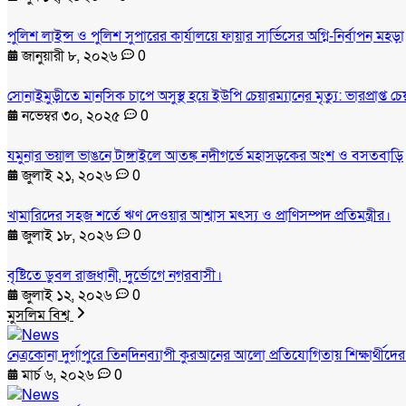
পুলিশ লাইন্স ও পুলিশ সুপারের কার্যালয়ে ফায়ার সার্ভিসের অগ্নি-নির্বাপন মহড়া
জানুয়ারী ৮, ২০২৬
0
সোনাইমুড়ীতে মানসিক চাপে অসুস্থ হয়ে ইউপি চেয়ারম্যানের মৃত্যু: ভারপ্রাপ্ত 
নভেম্বর ৩০, ২০২৫
0
যমুনার ভয়াল ভাঙনে টাঙ্গাইলে আতঙ্ক নদীগর্ভে মহাসড়কের অংশ ও বসতবাড়ি
জুলাই ২১, ২০২৬
0
খামারিদের সহজ শর্তে ঋণ দেওয়ার আশ্বাস মৎস্য ও প্রাণিসম্পদ প্রতিমন্ত্রীর।
জুলাই ১৮, ২০২৬
0
বৃষ্টিতে ডুবল রাজধানী, দুর্ভোগে নগরবাসী।
জুলাই ১২, ২০২৬
0
মুসলিম বিশ্ব
নেত্রকোনা দুর্গাপুরে তিনদিনব্যাপী কুরআনের আলো প্রতিযোগিতায় শিক্ষার্থীদে
মার্চ ৬, ২০২৬
0