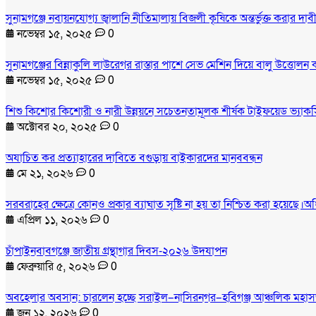
সুনামগঞ্জে নবায়নযোগ্য জ্বালানি নীতিমালায় বিজলী কৃষিকে অন্তর্ভুক্ত করার 
নভেম্বর ১৫, ২০২৫
0
সুনামগঞ্জের বিন্নাকুলি লাউরেগর রাস্তার পাশে সেভ মেশিন দিয়ে বালু উত্তোলন
নভেম্বর ১৫, ২০২৫
0
শিশু কিশোর কিশোরী ও নারী উন্নয়নে সচেতনতামূলক শীর্ষক টাইফয়েড ভ্যাকসি
অক্টোবর ২০, ২০২৫
0
অযাচিত কর প্রত্যাহারের দাবিতে বগুড়ায় বাইকারদের মানববন্ধন
মে ২১, ২০২৬
0
সরবরাহের ক্ষেত্রে কোনও প্রকার ব্যাঘাত সৃষ্টি না হয় তা নিশ্চিত করা হয়েছে।অ
এপ্রিল ১১, ২০২৬
0
চাঁপাইনবাবগঞ্জে জাতীয় গ্রন্থাগার দিবস-২০২৬ উদযাপন
ফেব্রুয়ারি ৫, ২০২৬
0
অবহেলার অবসান: চারলেন হচ্ছে সরাইল–নাসিরনগর–হবিগঞ্জ আঞ্চলিক মহা
জুন ১২, ২০২৬
0