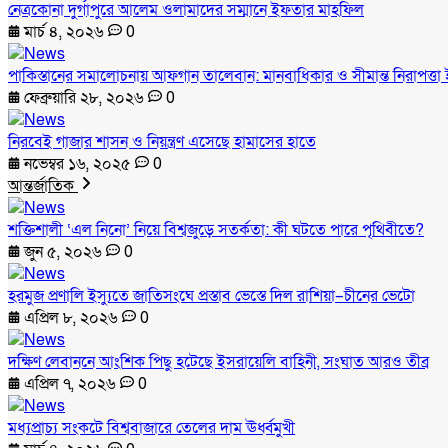
নেত্রকোনা দুর্গাপুরে আলেম ওলামাদের সম্মানে ইফতার মাহফিল
মার্চ ৪, ২০২৬
0
পাকিস্তানের সমালোচনায় আফগান তালেবান: মানবাধিকার ও সীমান্ত নিরাপত্তা ই
ফেব্রুয়ারি ২৮, ২০২৬
0
নিরবেই গাজার শাসন ও নিয়ন্ত্রণ এসেছে হামাসের হাতে
নভেম্বর ১৬, ২০২৫
0
আন্তর্জাতিক
শক্তিশালী ‘এল নিনো’ নিয়ে বিশ্বজুড়ে সতর্কতা: কী ঘটতে পারে পৃথিবীতে?
জুন ৫, ২০২৬
0
হরমুজ প্রণালি ইস্যুতে জাতিসংঘে প্রস্তাব ভেস্তে দিল রাশিয়া–চীনের ভেটো
এপ্রিল ৮, ২০২৬
0
দক্ষিণ লেবাননে আংশিক পিছু হটেছে ইসরায়েলি বাহিনী, সংঘাত আরও তীব্র
এপ্রিল ৭, ২০২৬
0
মধ্যপ্রাচ্য সংকটে বিশ্ববাজারে তেলের দাম ঊর্ধ্বমুখী