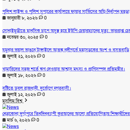
পুলিশ লাইন্স ও পুলিশ সুপারের কার্যালয়ে ফায়ার সার্ভিসের অগ্নি-নির্বাপন মহড়া
জানুয়ারী ৮, ২০২৬
0
সোনাইমুড়ীতে মানসিক চাপে অসুস্থ হয়ে ইউপি চেয়ারম্যানের মৃত্যু: ভারপ্রাপ্ত 
নভেম্বর ৩০, ২০২৫
0
যমুনার ভয়াল ভাঙনে টাঙ্গাইলে আতঙ্ক নদীগর্ভে মহাসড়কের অংশ ও বসতবাড়ি
জুলাই ২১, ২০২৬
0
খামারিদের সহজ শর্তে ঋণ দেওয়ার আশ্বাস মৎস্য ও প্রাণিসম্পদ প্রতিমন্ত্রীর।
জুলাই ১৮, ২০২৬
0
বৃষ্টিতে ডুবল রাজধানী, দুর্ভোগে নগরবাসী।
জুলাই ১২, ২০২৬
0
মুসলিম বিশ্ব
নেত্রকোনা দুর্গাপুরে তিনদিনব্যাপী কুরআনের আলো প্রতিযোগিতায় শিক্ষার্থীদে
মার্চ ৬, ২০২৬
0