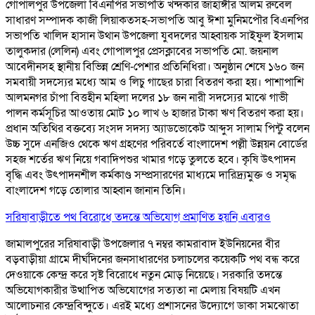
গোপালপুর উপজেলা বিএনপির সভাপতি খন্দকার জাহাঙ্গীর আলম রুবেল
সাধারণ সম্পাদক কাজী লিয়াকতসহ-সভাপতি আবু ঈশা মুনিমপৌর বিএনপির
সভাপতি খালিদ হাসান উথান উপজেলা যুবদলের আহ্বায়ক সাইফুল ইসলাম
তালুকদার (লেলিন) এবং গোপালপুর প্রেসক্লাবের সভাপতি মো. জয়নাল
আবেদীনসহ স্থানীয় বিভিন্ন শ্রেণি-পেশার প্রতিনিধিরা। অনুষ্ঠান শেষে ১৬০ জন
সমবায়ী সদস্যের মধ্যে আম ও লিচু গাছের চারা বিতরণ করা হয়। পাশাপাশি
আলমনগর চাঁপা বিত্তহীন মহিলা দলের ১৮ জন নারী সদস্যের মাঝে গাভী
পালন কর্মসূচির আওতায় মোট ১০ লাখ ৬ হাজার টাকা ঋণ বিতরণ করা হয়।
প্রধান অতিথির বক্তব্যে সংসদ সদস্য অ্যাডভোকেট আব্দুস সালাম পিন্টু বলেন
উচ্চ সুদে এনজিও থেকে ঋণ গ্রহণের পরিবর্তে বাংলাদেশ পল্লী উন্নয়ন বোর্ডের
সহজ শর্তের ঋণ নিয়ে গবাদিপশুর খামার গড়ে তুলতে হবে। কৃষি উৎপাদন
বৃদ্ধি এবং উৎপাদনশীল কর্মকাণ্ড সম্প্রসারণের মাধ্যমে দারিদ্র্যমুক্ত ও সমৃদ্ধ
বাংলাদেশ গড়ে তোলার আহ্বান জানান তিনি।
সরিষাবাড়ীতে পথ বিরোধে তদন্তে অভিযোগ প্রমাণিত হয়নি এবারও
জামালপুরের সরিষাবাড়ী উপজেলার ৭ নম্বর কামরাবাদ ইউনিয়নের বীর
বড়বাড়ীয়া গ্রামে দীর্ঘদিনের জনসাধারণের চলাচলের কয়েকটি পথ বন্ধ করে
দেওয়াকে কেন্দ্র করে সৃষ্ট বিরোধে নতুন মোড় নিয়েছে। সরকারি তদন্তে
অভিযোগকারীর উত্থাপিত অভিযোগের সত্যতা না মেলায় বিষয়টি এখন
আলোচনার কেন্দ্রবিন্দুতে। এরই মধ্যে প্রশাসনের উদ্যোগে ডাকা সমঝোতা