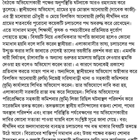
বৈঠকে অভিযোগকারী পক্ষের অনুপস্থিতি ঘটনাকে আরও রহস্যময় করে
তুলেছে। স্থানীয়দের অভিযোগ, গ্রামের মৃত মোস্তান আনোয়ারী (সাবেক কাজী)-
এর স্ত্রী মনোয়ারা চৌধুরী ও মেয়ে বিলকিস আনোয়ারী (রুমি) দীর্ঘদিন ধরে
গ্রামের শতবর্ষের পুরোনো কয়েকটি চলাচলের পথ অবরুদ্ধ করে রেখেছেন।
এতে সাধারণ মানুষ, শিক্ষার্থী, কৃষক ও পথচারীদের প্রতিনিয়ত দুর্ভোগ
পোহাতে হচ্ছে। বিষয়টি নিয়ে একাধিকবার আপত্তি জানানো হলেও কোনো
সমাধান হয়নি বলে দাবি করেন স্থানীয়রা। এলাকাবাসীর ভাষ্য, চলাচলের পথ
উন্মুক্ত করার দাবি জানাতে গেলেই তাদের ভয়ভীতি প্রদর্শন করা হয়। এমনকি
নারী নির্যাতন, চাঁদাবাজি ও অন্যান্য গুরুতর মামলায় জড়িয়ে দেওয়ার হুমকি
দেওয়া হয় বলেও অভিযোগ করেন তারা। এ কারণে অনেকেই প্রকাশ্যে
প্রতিবাদ করতে সাহস পান না। অন্যদিকে, স্থানীয়দের অভিযোগ অস্বীকার করে
বিলকিস আনোয়ারী (রুমি) নিজেই সরিষাবাড়ী থানা ও সহকারী কমিশনার
(ভূমি) কার্যালয়ে লিখিত অভিযোগ করেন। তার অভিযোগে দাবি করা হয়,
এলাকাবাসী সরকারি রাস্তা বন্ধ করে দিয়েছেন। লিখিত অভিযোগের
পরিপ্রেক্ষিতে সহকারী কমিশনার (ভূমি) লিজা রিছিল ঘটনাস্থল পরিদর্শন করে
সরেজমিন তদন্ত করেন। তদন্তকালে স্থানীয় বাসিন্দাদের বক্তব্য শোনা, পথের
অবস্থান পরিদর্শন এবং বাস্তব পরিস্থিতি পর্যবেক্ষণের পর অভিযোগকারীর
দাবির কোনো সত্যতা পাওয়া যায়নি বলে সংশ্লিষ্ট সূত্রে জানা গেছে। বরং
দীর্ঘদিন ধরে জনসাধারণের ব্যবহৃত চলাচলের পথ বন্ধ থাকার বিষয়টি তদন্তে
উঠে আসে। বিরোধের শান্তিপূর্ণ সমাধান এবং উভয় পক্ষের বক্তব্য শোনার