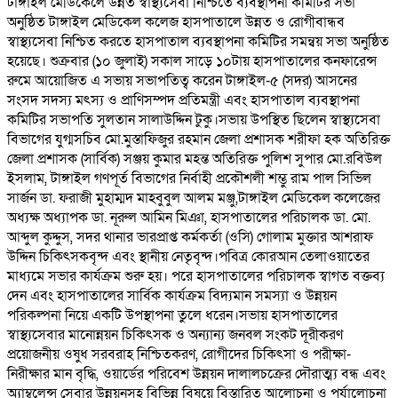
টাঙ্গাইল মেডিকেলে উন্নত স্বাস্থ্যসেবা নিশ্চিতে ব্যবস্থাপনা কমিটির সভা
অনুষ্ঠিত টাঙ্গাইল মেডিকেল কলেজ হাসপাতালে উন্নত ও রোগীবান্ধব
স্বাস্থ্যসেবা নিশ্চিত করতে হাসপাতাল ব্যবস্থাপনা কমিটির সমন্বয় সভা অনুষ্ঠিত
হয়েছে। শুক্রবার (১০ জুলাই) সকাল সাড়ে ১০টায় হাসপাতালের কনফারেন্স
রুমে আয়োজিত এ সভায় সভাপতিত্ব করেন টাঙ্গাইল-৫ (সদর) আসনের
সংসদ সদস্য মৎস্য ও প্রাণিসম্পদ প্রতিমন্ত্রী এবং হাসপাতাল ব্যবস্থাপনা
কমিটির সভাপতি সুলতান সালাউদ্দিন টুকু।সভায় উপস্থিত ছিলেন স্বাস্থ্যসেবা
বিভাগের যুগ্মসচিব মো.মুস্তাফিজুর রহমান জেলা প্রশাসক শরীফা হক অতিরিক্ত
জেলা প্রশাসক (সার্বিক) সঞ্জয় কুমার মহন্ত অতিরিক্ত পুলিশ সুপার মো.রবিউল
ইসলাম, টাঙ্গাইল গণপূর্ত বিভাগের নির্বাহী প্রকৌশলী শম্ভু রাম পাল সিভিল
সার্জন ডা. ফরাজী মুহাম্মদ মাহবুবুল আলম মঞ্জু,টাঙ্গাইল মেডিকেল কলেজের
অধ্যক্ষ অধ্যাপক ডা. নূরুল আমিন মিঞা, হাসপাতালের পরিচালক ডা. মো.
আব্দুল কুদ্দুস, সদর থানার ভারপ্রাপ্ত কর্মকর্তা (ওসি) গোলাম মুক্তার আশরাফ
উদ্দিন চিকিৎসকবৃন্দ এবং স্থানীয় নেতৃবৃন্দ।পবিত্র কোরআন তেলাওয়াতের
মাধ্যমে সভার কার্যক্রম শুরু হয়। পরে হাসপাতালের পরিচালক স্বাগত বক্তব্য
দেন এবং হাসপাতালের সার্বিক কার্যক্রম বিদ্যমান সমস্যা ও উন্নয়ন
পরিকল্পনা নিয়ে একটি উপস্থাপনা তুলে ধরেন।সভায় হাসপাতালের
স্বাস্থ্যসেবার মানোন্নয়ন চিকিৎসক ও অন্যান্য জনবল সংকট দূরীকরণ
প্রয়োজনীয় ওষুধ সরবরাহ নিশ্চিতকরণ, রোগীদের চিকিৎসা ও পরীক্ষা-
নিরীক্ষার মান বৃদ্ধি, ওয়ার্ডের পরিবেশ উন্নয়ন দালালচক্রের দৌরাত্ম্য বন্ধ এবং
অ্যাম্বুলেন্স সেবার উন্নয়নসহ বিভিন্ন বিষয়ে বিস্তারিত আলোচনা ও পর্যালোচনা