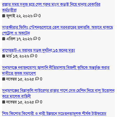
রান্নার সময় সবুজ হয়ে গেল গরুর মাংস কড়াই নিয়ে থানায় বেকারির
কর্মচারীরা
জুলাই ২২, ২০২৬
0
সাতক্ষীরার ফিলিং স্টেশনগুলোতে তেল সরবরাহের তদারকি, অভাবে থাকছে
পেট্রোল ও অকটেন
এপ্রিল ১৭, ২০২৬
0
বাগেরহাট-এ ভয়াবহ সড়ক দুর্ঘটনা,১৩ জনের মৃত্যু
মার্চ ১৩, ২০২৬
0
সুনামগঞ্জে নবায়নযোগ্য জ্বালানি নীতিমালায় বিজলী কৃষিকে অন্তর্ভুক্ত করার
দাবীতে কৃষক সমাবেশ
নভেম্বর ১৫, ২০২৫
0
সুনামগঞ্জের বিন্নাকুলি লাউরেগর রাস্তার পাশে সেভ মেশিন দিয়ে বালু উত্তোলন
করে মালেক বাহিনী
নভেম্বর ১৫, ২০২৫
0
শিশু কিশোর কিশোরী ও নারী উন্নয়নে সচেতনতামূলক শীর্ষক টাইফয়েড