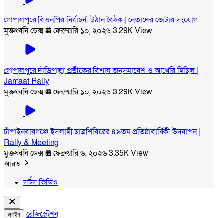
গোপালপুরে বিএনপির নির্বাচনী উঠান বৈঠক | নেতাদের ভোটার সংযোগ
মুক্তধ্বনি ডেক্স
ফেব্রুয়ারি ১০, ২০২৬
3.29K View
গোপালপুরে দাঁড়িপাল্লা প্রতীকের বিশাল জনসমাবেশ ও আখেরি মিছিল |
Jamaat Rally
মুক্তধ্বনি ডেক্স
ফেব্রুয়ারি ১০, ২০২৬
3.29K View
চাঁপাইনবাবগঞ্জে ইসলামী ছাত্রশিবিরের ৪৯তম প্রতিষ্ঠাবার্ষিকী উদযাপন |
Rally & Meeting
মুক্তধ্বনি ডেক্স
ফেব্রুয়ারি ৬, ২০২৬
3.35K View
আরও
সর্টস ভিডিও
রেজিস্ট্রেশন
লগইন