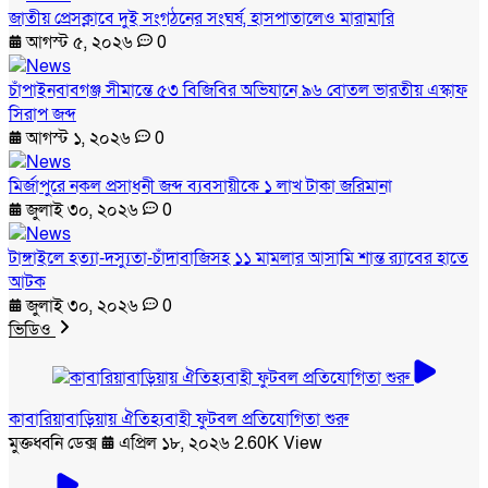
জাতীয় প্রেসক্লাবে দুই সংগঠনের সংঘর্ষ, হাসপাতালেও মারামারি
আগস্ট ৫, ২০২৬
0
চাঁপাইনবাবগঞ্জ সীমান্তে ৫৩ বিজিবির অভিযানে ৯৬ বোতল ভারতীয় এস্কাফ
সিরাপ জব্দ
আগস্ট ১, ২০২৬
0
মির্জাপুরে নকল প্রসাধনী জব্দ ব্যবসায়ীকে ১ লাখ টাকা জরিমানা
জুলাই ৩০, ২০২৬
0
টাঙ্গাইলে হত্যা-দস্যুতা-চাঁদাবাজিসহ ১১ মামলার আসামি শান্ত র‍্যাবের হাতে
আটক
জুলাই ৩০, ২০২৬
0
ভিডিও
কাবারিয়াবাড়িয়ায় ঐতিহ্যবাহী ফুটবল প্রতিযোগিতা শুরু
মুক্তধ্বনি ডেক্স
এপ্রিল ১৮, ২০২৬
2.60K View