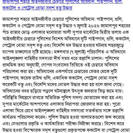
জামালপুর শহরে আইনজীবীর চেম্বারে পুলিশের অভিযান: পাইপগান, গুলি,
ককটেল ও পেট্রোল বোমা সদৃশ বস্তু উদ্ধার
জামালপুর শহরে আইনজীবীর চেম্বারে পুলিশের অভিযান: পাইপগান, গুলি,
ককটেল ও পেট্রোল বোমা সদৃশ বস্তু উদ্ধার ৭ জুলাই ২০২৬ জামালপুর শহরের
পাঁচ রাস্তার মোড় এলাকার মনোয়ারা আলী সুপার মার্কেটের দ্বিতীয় তলায় এক
আইনজীবীর চেম্বারে পুলিশের বিশেষ অভিযানে দুটি পাইপগান, গুলি, ককটেল,
পেট্রোল বোমা সদৃশ বস্তু এবং বিদেশি মদ উদ্ধার হওয়ার ঘটনায় শহরজুড়ে
ব্যাপক চাঞ্চল্যের সৃষ্টি হয়েছে। মঙ্গলবার (৭ জুলাই) পরিচালিত এ অভিযানে
আইনশৃঙ্খলা বাহিনীর সদস্যরা দীর্ঘ সময় ধরে তল্লাশি চালান। পুলিশের
প্রাথমিক তথ্য অনুযায়ী, গোপন সংবাদের ভিত্তিতে ওই চেম্বারে অভিযান
পরিচালনা করা হয়। অভিযানের একপর্যায়ে চেম্বারের ভেতর থেকে দুটি
পাইপগান, কয়েক রাউন্ড গুলি, একাধিক ককটেল, পেট্রোল বোমা সদৃশ
কয়েকটি বস্তু এবং বিদেশি মদের বোতল উদ্ধার করা হয় বলে জানা গেছে।
অভিযানের খবর ছড়িয়ে পড়লে ঘটনাস্থলে উৎসুক জনতার ভিড় জমে যায়।
পরিস্থিতি নিয়ন্ত্রণে রাখতে অতিরিক্ত পুলিশ সদস্য মোতায়েন করা হয় এবং
সুপার মার্কেটের আশপাশের এলাকায় নিরাপত্তা জোরদার করা হয়। পুরো
এলাকা ঘিরে রেখে আইনশৃঙ্খলা বাহিনীর সদস্যরা সতর্কতার সঙ্গে তল্লাশি
কার্যক্রম পরিচালনা করেন। পুলিশ উদ্ধার হওয়া আলামতগুলো জব্দ করেছে
এবং সেগুলোর প্রকৃতি ও কার্যকারিতা পরীক্ষা-নিরীক্ষা করছে। বিশেষ করে
উদ্ধার হওয়া বিস্ফোরক সদৃশ বস্তুগুলো প্রকৃতপক্ষে ককটেল বা পেট্রোল বোমা