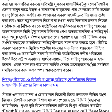
করা হয়।সভাপতির বক্তব্যে প্রতিমন্ত্রী সুলতান সালাউদ্দিন টুকু বলেন টাঙ্গাইল
জেলার মানুষ যাতে উন্নত ও মানসম্মত স্বাস্থ্যসেবা পায় সে লক্ষ্যে আমি সর্বোচ্চ
গুরুত্ব দিয়ে কাজ করছি। হাসপাতালের জনবল সংকট দ্রুত নিরসনের চেষ্টা
করা হবে। তবে নতুন জনবল নিয়োগ না হওয়া পর্যন্ত বিদ্যমান জনবল দিয়েই
সর্বোচ্চ সেবা নিশ্চিত করতে সংশ্লিষ্টদের আন্তরিকতার সঙ্গে দায়িত্ব পালনের
আহ্বান জানান তিনি।টুকু বলেন চিকিৎসা পেশা অত্যন্ত মানবিক ও দায়িত্বপূর্ণ।
মানুষ অসুস্থ হলেই সর্বপ্রথম হাসপাতালের শরণাপন্ন হয়। তাই চিকিৎসকসহ
সংশ্লিষ্ট সবাইকে আন্তরিকতা দায়িত্বশীলতার সঙ্গে কাজ করতে হবে। সীমিত
জনবল থাকলেও সম্মিলিত প্রচেষ্টায় মানুষের জন্য উন্নত স্বাস্থ্যসেবা নিশ্চিত
করা সম্ভব।এ সময় তিনি সরকারি কর্মকর্তা-কর্মচারীদের দলীয় পরিচয়ের
ঊর্ধ্বে উঠে রাষ্ট্র ও জনগণের স্বার্থকে প্রাধান্য দিয়ে দায়িত্ব পালনের আহ্বান
জানান। একই সঙ্গে হাসপাতালের সার্বিক সেবার মানোন্নয়নে সংশ্লিষ্ট সবাইকে
সমন্বিতভাবে কাজ করার ওপর গুরুত্বারোপ করেন।
শিবগঞ্জ সীমান্তে ৫৯ বিজিবি’র জোড়া অভিযান ফেন্সিডিলের বিকল্প
নেশাজাতীয় সিরাপের বিশাল চালান জব্দ
সীমান্ত এলাকায় মাদক ও চোরাচালান বিরোধী জিরো টলারেন্স নীতির অংশ
হিসেবে চাঁপাইনবাবগঞ্জে বিশাল সাফল্য পেয়েছে ৫৯ বিজিবি (মহানন্দা
ব্যাটালিয়ন)। পৃথক দুটি বিশেষ অভিযান চালিয়ে বিপুল পরিমাণ ভারতীয়
‘Eskuf’ সিরাপ জব্দ করেছে বিজিবি টহল দল, যা মূলত ফেন্সিডিলের বিকল্প