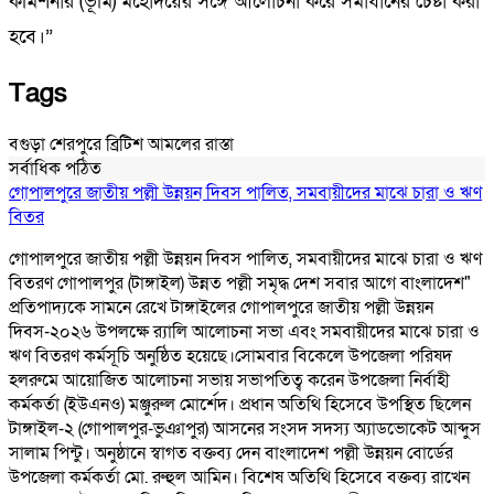
কমিশনার (ভূমি) মহোদয়ের সঙ্গে আলোচনা করে সমাধানের চেষ্টা করা
হবে।”
Tags
বগুড়া
শেরপুরে
ব্রিটিশ
আমলের
রাস্তা
সর্বাধিক পঠিত
গোপালপুরে জাতীয় পল্লী উন্নয়ন দিবস পালিত, সমবায়ীদের মাঝে চারা ও ঋণ
বিতর
গোপালপুরে জাতীয় পল্লী উন্নয়ন দিবস পালিত, সমবায়ীদের মাঝে চারা ও ঋণ
বিতরণ গোপালপুর (টাঙ্গাইল) উন্নত পল্লী সমৃদ্ধ দেশ সবার আগে বাংলাদেশ"
প্রতিপাদ্যকে সামনে রেখে টাঙ্গাইলের গোপালপুরে জাতীয় পল্লী উন্নয়ন
দিবস-২০২৬ উপলক্ষে র‍্যালি আলোচনা সভা এবং সমবায়ীদের মাঝে চারা ও
ঋণ বিতরণ কর্মসূচি অনুষ্ঠিত হয়েছে।সোমবার বিকেলে উপজেলা পরিষদ
হলরুমে আয়োজিত আলোচনা সভায় সভাপতিত্ব করেন উপজেলা নির্বাহী
কর্মকর্তা (ইউএনও) মঞ্জুরুল মোর্শেদ। প্রধান অতিথি হিসেবে উপস্থিত ছিলেন
টাঙ্গাইল-২ (গোপালপুর-ভুঞাপুর) আসনের সংসদ সদস্য অ্যাডভোকেট আব্দুস
সালাম পিন্টু। অনুষ্ঠানে স্বাগত বক্তব্য দেন বাংলাদেশ পল্লী উন্নয়ন বোর্ডের
উপজেলা কর্মকর্তা মো. রুহুল আমিন। বিশেষ অতিথি হিসেবে বক্তব্য রাখেন