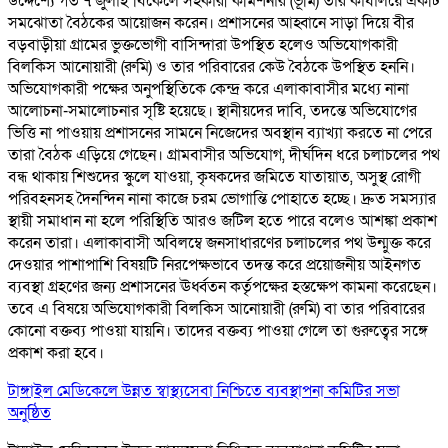
উদ্দেশ্যে গত ৭ জুলাই বিকেলে সহকারী কমিশনার (ভূমি) তার কার্যালয়ে একটি
সমঝোতা বৈঠকের আয়োজন করেন। প্রশাসনের আহ্বানে সাড়া দিয়ে বীর
বড়বাড়ীয়া গ্রামের ভুক্তভোগী বাসিন্দারা উপস্থিত হলেও অভিযোগকারী
বিলকিস আনোয়ারী (রুমি) ও তার পরিবারের কেউ বৈঠকে উপস্থিত হননি।
অভিযোগকারী পক্ষের অনুপস্থিতিকে কেন্দ্র করে এলাকাবাসীর মধ্যে নানা
আলোচনা-সমালোচনার সৃষ্টি হয়েছে। স্থানীয়দের দাবি, তদন্তে অভিযোগের
ভিত্তি না পাওয়ায় প্রশাসনের সামনে নিজেদের অবস্থান ব্যাখ্যা করতে না পেরে
তারা বৈঠক এড়িয়ে গেছেন। গ্রামবাসীর অভিযোগ, দীর্ঘদিন ধরে চলাচলের পথ
বন্ধ থাকায় শিশুদের স্কুলে যাওয়া, কৃষকদের জমিতে যাতায়াত, অসুস্থ রোগী
পরিবহনসহ দৈনন্দিন নানা কাজে চরম ভোগান্তি পোহাতে হচ্ছে। দ্রুত সমস্যার
স্থায়ী সমাধান না হলে পরিস্থিতি আরও জটিল হতে পারে বলেও আশঙ্কা প্রকাশ
করেন তারা। এলাকাবাসী অবিলম্বে জনসাধারণের চলাচলের পথ উন্মুক্ত করে
দেওয়ার পাশাপাশি বিষয়টি নিরপেক্ষভাবে তদন্ত করে প্রয়োজনীয় আইনগত
ব্যবস্থা গ্রহণের জন্য প্রশাসনের ঊর্ধ্বতন কর্তৃপক্ষের হস্তক্ষেপ কামনা করেছেন।
তবে এ বিষয়ে অভিযোগকারী বিলকিস আনোয়ারী (রুমি) বা তার পরিবারের
কোনো বক্তব্য পাওয়া যায়নি। তাদের বক্তব্য পাওয়া গেলে তা গুরুত্বের সঙ্গে
প্রকাশ করা হবে।
টাঙ্গাইল মেডিকেলে উন্নত স্বাস্থ্যসেবা নিশ্চিতে ব্যবস্থাপনা কমিটির সভা
অনুষ্ঠিত