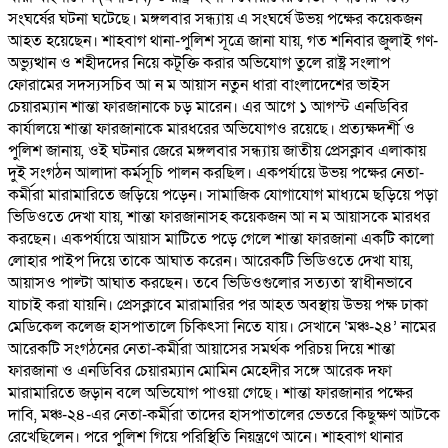
সংঘর্ষের ঘটনা ঘটেছে। মঙ্গলবার সন্ধ্যায় এ সংঘর্ষে উভয় পক্ষের কয়েকজন
আহত হয়েছেন। শাহবাগ থানা-পুলিশ সূত্রে জানা যায়, গত শনিবার জুলাই গণ-
অভ্যুত্থান ও শহীদদের নিয়ে কটূক্তি করার অভিযোগ তুলে রাষ্ট্র সংলাপ
ফোরামের সদস্যসচিব আ ন ম আয়াস নতুন ধারা বাংলাদেশের ভাইস
চেয়ারম্যান শান্তা ফারজানাকে চড় মারেন। এর আগে ১ আগস্ট এনডিবির
কার্যালয়ে শান্তা ফারজানাকে মারধরের অভিযোগও রয়েছে। প্রত্যক্ষদর্শী ও
পুলিশ জানায়, ওই ঘটনার জেরে মঙ্গলবার সন্ধ্যায় জাতীয় প্রেসক্লাব এলাকায়
দুই সংগঠন আলাদা কর্মসূচি পালন করছিল। একপর্যায়ে উভয় পক্ষের নেতা-
কর্মীরা মারামারিতে জড়িয়ে পড়েন। সামাজিক যোগাযোগ মাধ্যমে ছড়িয়ে পড়া
ভিডিওতে দেখা যায়, শান্তা ফারজানাসহ কয়েকজন আ ন ম আয়াসকে মারধর
করছেন। একপর্যায়ে আয়াস মাটিতে পড়ে গেলে শান্তা ফারজানা একটি কালো
লোহার পাইপ দিয়ে তাকে আঘাত করেন। আরেকটি ভিডিওতে দেখা যায়,
আয়াসও পাল্টা আঘাত করছেন। তবে ভিডিওগুলোর সত্যতা স্বাধীনভাবে
যাচাই করা যায়নি। প্রেসক্লাবে মারামারির পর আহত অবস্থায় উভয় পক্ষ ঢাকা
মেডিকেল কলেজ হাসপাতালে চিকিৎসা নিতে যায়। সেখানে ‘মঞ্চ-২৪’ নামের
আরেকটি সংগঠনের নেতা-কর্মীরা আয়াসের সমর্থক পরিচয় দিয়ে শান্তা
ফারজানা ও এনডিবির চেয়ারম্যান মোমিন মেহেদীর সঙ্গে আরেক দফা
মারামারিতে জড়ান বলে অভিযোগ পাওয়া গেছে। শান্তা ফারজানার পক্ষের
দাবি, মঞ্চ-২৪-এর নেতা-কর্মীরা তাদের হাসপাতালের ভেতরে কিছুক্ষণ আটকে
রেখেছিলেন। পরে পুলিশ গিয়ে পরিস্থিতি নিয়ন্ত্রণে আনে। শাহবাগ থানার