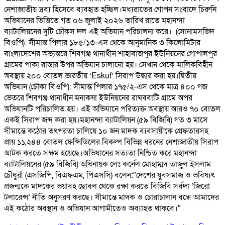
নেশাজাতীয় দ্রব্য হিসেবে ব্যবহৃত হচ্ছিল। ​মধ্যরাতের গোপন সংবাদে চিরুনি
অভিযানের ভিত্তিতে গত ০৬ জুলাই ২০২৬ তারিখ রাতে মহানন্দা
ব্যাটালিয়নের দুটি চৌকস দল এই অভিযান পরিচালনা করে। ​ (সোনামসজিদ
বিওপি): সীমান্ত পিলার ১৮৫/১৩-এস থেকে আনুমানিক ৩ কিলোমিটার
বাংলাদেশের অভ্যন্তরে শিবগঞ্জ থানাধীন শাহাবাজপুর ইউনিয়নের গোপালপুর
গ্রামের পাকা রাস্তার উপর অভিযান চালানো হয়। সেখান থেকে মালিকবিহীন
অবস্থায় ২০০ বোতল ভারতীয় ‘Eskuf’ সিরাপ উদ্ধার করা হয়। ​দ্বিতীয়
অভিযান (চৌকা বিওপি): সীমান্ত পিলার ১৭৫/২-এস থেকে মাত্র ৪০০ গজ
ভেতরে শিবগঞ্জ থানাধীন মনাকষা ইউনিয়নের রাঘববাটি গ্রামে অপর
অভিযানটি পরিচালিত হয়। এই অভিযানে পরিত্যক্ত অবস্থায় আরও ৭০ বোতল
একই সিরাপ জব্দ করা হয়। ​ মহানন্দা ব্যাটালিয়ন (৫৯ বিজিবি) গত ৩ মাসে
সীমান্তে কঠোর তৎপরতা চালিয়ে ১০ জন মাদক ব্যবসায়ীকে গ্রেফতারসহ
প্রায় ১১,২৪৪ বোতল ফেন্সিডিলের বিকল্প বিভিন্ন ধরনের নেশাজাতীয় সিরাপ
আটক করতে সক্ষম হয়েছে। ​ ​অভিযানের সত্যতা নিশ্চিত করে মহানন্দা
ব্যাটালিয়নের (৫৯ বিজিবি) অধিনায়ক লেঃ কর্নেল মোহাম্মদ তাজুল ইসলাম
চৌধুরী (এসজিপি, বিএফএম, পিএসসি) বলেন: ​"দেশের যুবসমাজ ও ভবিষ্যৎ
প্রজন্মকে মাদকের ভয়াবহ ছোবল থেকে রক্ষা করতে বিজিবি সর্বদা ‘জিরো
টলারেন্স’ নীতি অনুসরণ করছে। সীমান্তে মাদক ও চোরাচালান বন্ধে আমাদের
এই কঠোর অবস্থান ও অভিযান আগামীতেও অব্যাহত থাকবে।"