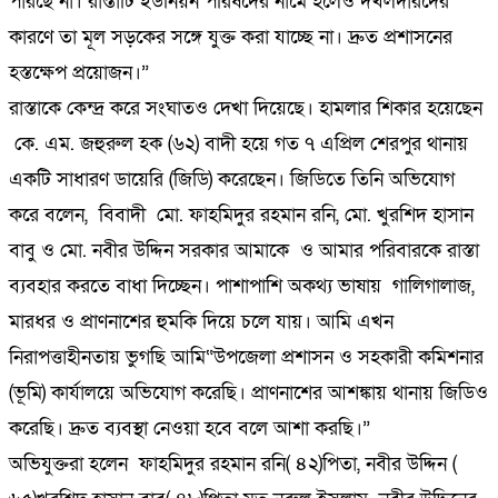
পারছে না। রাস্তাটি ইউনিয়ন পরিষদের নামে হলেও দখলদারদের
কারণে তা মূল সড়কের সঙ্গে যুক্ত করা যাচ্ছে না। দ্রুত প্রশাসনের
হস্তক্ষেপ প্রয়োজন।”
রাস্তাকে কেন্দ্র করে সংঘাতও দেখা দিয়েছে। হামলার শিকার হয়েছেন
কে. এম. জহুরুল হক (৬২) বাদী হয়ে গত ৭ এপ্রিল শেরপুর থানায়
একটি সাধারণ ডায়েরি (জিডি) করেছেন। জিডিতে তিনি অভিযোগ
করে বলেন, বিবাদী মো. ফাহমিদুর রহমান রনি, মো. খুরশিদ হাসান
বাবু ও মো. নবীর উদ্দিন সরকার আমাকে ও আমার পরিবারকে রাস্তা
ব্যবহার করতে বাধা দিচ্ছেন। পাশাপাশি অকথ্য ভাষায় গালিগালাজ,
মারধর ও প্রাণনাশের হুমকি দিয়ে চলে যায়। আমি এখন
নিরাপত্তাহীনতায় ভুগছি আমি“উপজেলা প্রশাসন ও সহকারী কমিশনার
(ভূমি) কার্যালয়ে অভিযোগ করেছি। প্রাণনাশের আশঙ্কায় থানায় জিডিও
করেছি। দ্রুত ব্যবস্থা নেওয়া হবে বলে আশা করছি।”
অভিযুক্তরা হলেন ফাহমিদুর রহমান রনি( ৪২)পিতা, নবীর উদ্দিন (