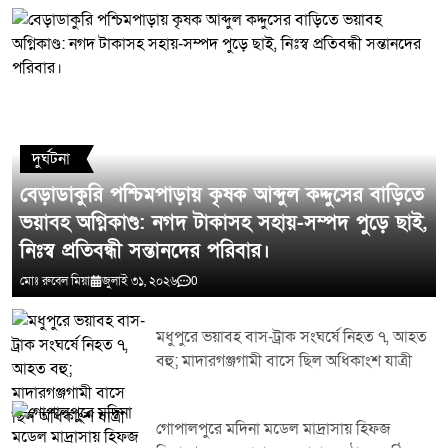
মন্তব্য লিখুন
দুর্ঘটনা
বেড়াডাকুরি পশ্চিমপাড়ায় কৃষক আব্দুল কদ্দুসের বাড়িতে
ভয়াবহ অগ্নিকাণ্ড: নগদ টাকাসহ সহায়-সম্পদ পুড়ে ছাই,
নিঃস্ব প্রতিবন্ধী সন্তানদের পরিবার।
মোঃ রুবেল মিয়া
জুলাই ৩১, ২০২৬
0
মধুপুরে ভয়াবহ বাস-ট্রাক সংঘর্ষে নিহত ৭, আহত
বহু; মাদারগঞ্জগামী বাসে ছিল অধিকাংশ যাত্রী
গোপালপুরে মদিনা মডেল মাদ্রাসায় হিফজ