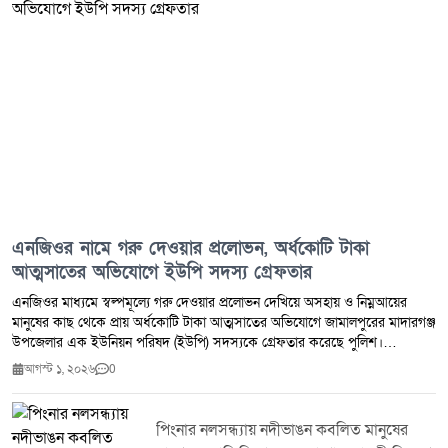
এনজিওর নামে গরু দেওয়ার প্রলোভন, অর্ধকোটি টাকা
আত্মসাতের অভিযোগে ইউপি সদস্য গ্রেফতার
এনজিওর মাধ্যমে স্বল্পমূল্যে গরু দেওয়ার প্রলোভন দেখিয়ে অসহায় ও নিম্নআয়ের
মানুষের কাছ থেকে প্রায় অর্ধকোটি টাকা আত্মসাতের অভিযোগে জামালপুরের মাদারগঞ্জ
উপজেলার এক ইউনিয়ন পরিষদ (ইউপি) সদস্যকে গ্রেফতার করেছে পুলিশ।
গ্রেফতারকৃত মোহাম্মদ আলী জিন্নাহ মাদারগঞ্জ উপজেলার চরপাকেরদহ ইউনিয়নের ৮
আগস্ট ১, ২০২৬
0
নম্বর ওয়ার্ডের বর্তমান ইউপি সদস্য। তিনি ওই এলাকার সাবেক ইউপি সদস্য মরহুম
বদিউজ্জামাল বদি'র ছেলে। পুলিশ ও স্থানীয় সূত্রে জানা যায়, মোহাম্মদ আলী জিন্নাহ
দীর্ঘদিন ধরে একটি এনজিওর মাধ্যমে কম খরচে গরু দেওয়ার আশ্বাস দিয়ে বিভিন্ন
পিংনার নলসন্ধ্যায় নদীভাঙন কবলিত মানুষের
এলাকার সাধারণ মানুষের কাছ থেকে মোটা অঙ্কের টাকা সংগ্রহ করেন। অনেক গ্রাহক