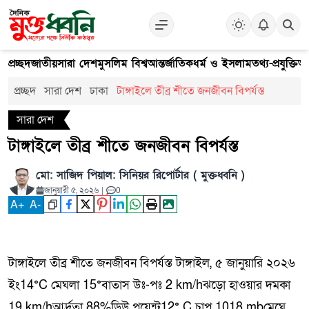
প্রচ্ছদ
জাতীয়
সারা দেশ
মুসলিম বিশ্ব
আন্তর্জাতিক
ধর্ম ও ইসলাম
তথ্য-প্রযুক্তি
আ
প্রচ্ছদ
সারা দেশ
ঢাকা
টাঙ্গাইলে তীব্র শীতে জনজীবন বিপর্যস্ত
সারা দেশ
টাঙ্গাইলে তীব্র শীতে জনজীবন বিপর্যস্ত
মো: সাজিদ পিয়াল: সিনিয়র রিপোর্টার ( মুক্তধ্বনি )
জানুয়ারী ৫, ২০২৬
|
0
A
+
A
-
টাঙ্গাইলে তীব্র শীতে জনজীবন বিপর্যস্ত টাঙ্গাইল, ৫ জানুয়ারি ২০২৬
ইং14°C মেঘলা 15°বাতাস উঃ-পঃ 2 km/hঝড়ো হাওয়ার দমকা
19 km/hআর্দ্রতা 88%ডিউ পয়েন্ট12° C চাপ 1018 mbমেঘে