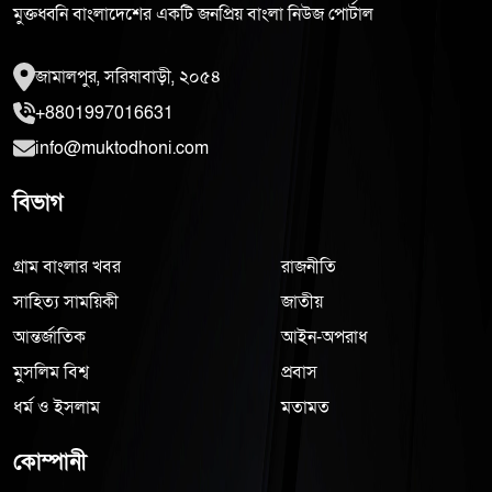
মুক্তধ্বনি বাংলাদেশের একটি জনপ্রিয় বাংলা নিউজ পোর্টাল
জামালপুর, সরিষাবাড়ী, ২০৫৪
+8801997016631
info@muktodhoni.com
বিভাগ
গ্রাম বাংলার খবর
রাজনীতি
সাহিত্য সাময়িকী
জাতীয়
আন্তর্জাতিক
আইন-অপরাধ
মুসলিম বিশ্ব
প্রবাস
ধর্ম ও ইসলাম
মতামত
কোম্পানী