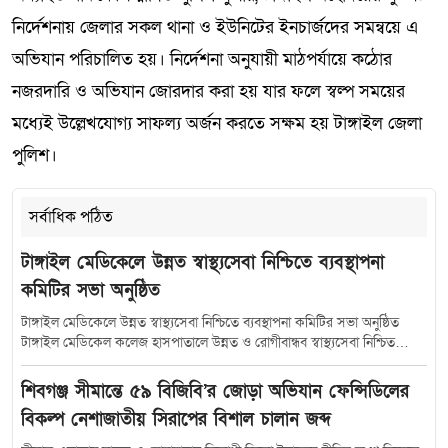
নির্দেশনায় জেলার সকল থানা ও ইউনিটের ইনচার্জদের সমন্বয়ে এ
অভিযান পরিচালিত হয়। নির্দেশনা অনুযায়ী মাঠপর্যায়ে কঠোর
নজরদারি ও অভিযান জোরদার করা হয় যার ফলে স্বল্প সময়ের
মধ্যেই উল্লেখযোগ্য সাফল্য অর্জন করতে সক্ষম হয় টাঙ্গাইল জেলা
পুলিশ।
সর্বাধিক পঠিত
টাঙ্গাইল মেডিকেলে উন্নত স্বাস্থ্যসেবা নিশ্চিতে ব্যবস্থাপনা
কমিটির সভা অনুষ্ঠিত
টাঙ্গাইল মেডিকেলে উন্নত স্বাস্থ্যসেবা নিশ্চিতে ব্যবস্থাপনা কমিটির সভা অনুষ্ঠিত
টাঙ্গাইল মেডিকেল কলেজ হাসপাতালে উন্নত ও রোগীবান্ধব স্বাস্থ্যসেবা নিশ্চিত
করতে হাসপাতাল ব্যবস্থাপনা কমিটির সমন্বয় সভা অনুষ্ঠিত হয়েছে। শুক্রবার (১০
জুলাই) সকাল সাড়ে ১০টায় হাসপাতালের কনফারেন্স রুমে আয়োজিত এ সভায়
শিবগঞ্জ সীমান্তে ৫৯ বিজিবি’র জোড়া অভিযান ফেন্সিডিলের
সভাপতিত্ব করেন টাঙ্গাইল-৫ (সদর) আসনের সংসদ সদস্য মৎস্য ও প্রাণিসম্পদ
বিকল্প নেশাজাতীয় সিরাপের বিশাল চালান জব্দ
প্রতিমন্ত্রী এবং হাসপাতাল ব্যবস্থাপনা কমিটির সভাপতি সুলতান সালাউদ্দিন টুকু।
সভায় উপস্থিত ছিলেন স্বাস্থ্যসেবা বিভাগের যুগ্মসচিব মো.মুস্তাফিজুর রহমান জেলা