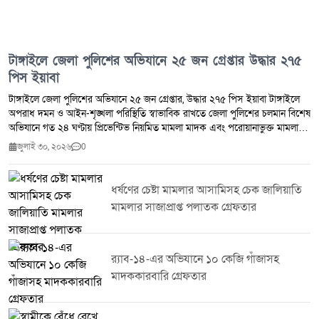
টাঙ্গাইলে জেলা পুলিশের অভিযানে ২৫ জন গ্রেপ্তার উদ্ধার ২৭৫
পিস ইয়াবা
টাঙ্গাইলে জেলা পুলিশের অভিযানে ২৫ জন গ্রেপ্তার, উদ্ধার ২৭৫ পিস ইয়াবা টাঙ্গাইলে
অপরাধ দমন ও আইন-শৃঙ্খলা পরিস্থিতি স্বাভাবিক রাখতে জেলা পুলিশের চলমান বিশেষ
অভিযানে গত ২৪ ঘণ্টায় প্রিভেন্টিভ নিয়মিত মামলা মাদক এবং পরোয়ানাভুক্ত মামলায়
মোট ২৫ জনকে গ্রেপ্তার করা হয়েছে।জেলা পুলিশ সূত্র জানায় সম্মানিত পুলিশ সুপারের
জুলাই ৩০, ২০২৬
0
নির্দেশনায় জেলার সকল থানা ও ইউনিটের ইনচার্জদের নেতৃত্বে পরিচালিত এ অভিযানে
২৭৫ পিস ইয়াবা উদ্ধার করা হয়। একই সঙ্গে ৭ জন মাদক ব্যবসায়ীকে গ্রেপ্তার করা
হয়েছে।টাঙ্গাইল জেলা পুলিশ জানিয়েছে মাদক,সন্ত্রাস ও অন্যান্য অপরাধ দমনে এ
ধর্ষণের চেষ্টা মামলার আসামিসহ চেক জালিয়াতি
ধরনের অভিযান অব্যাহত থাকবে। অপরাধ নিয়ন্ত্রণে জনগণের সহযোগিতা কামনা করে
মামলার সাজাপ্রাপ্ত পলাতক গ্রেফতার
পুলিশ সবাইকে অপরাধ ও অপরাধীদের বিষয়ে তথ্য দিয়ে আইন-শৃঙ্খলা রক্ষায় সহায়তা
করার আহ্বান জানিয়েছে।
র‌্যাব-১৪-এর অভিযানে ১০ কেজি গাঁজাসহ
মাদককারবারি গ্রেফতার