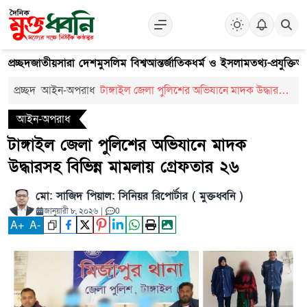
প্রচ্ছদ
জাতীয়
সারা দেশ
মুসলিম বিশ্ব
আন্তর্জাতিক
ধর্ম ও ইসলাম
তথ্য-প্রযুক্তি
আ
প্রচ্ছদ
আইন-অপরাধ
টাঙ্গাইল জেলা পুলিশের অভিযানে মাদক উদ্ধারসহ
বিভিন্ন মামলায় গ্রেফতার ২৬
আইন-অপরাধ
টাঙ্গাইল জেলা পুলিশের অভিযানে মাদক
উদ্ধারসহ বিভিন্ন মামলায় গ্রেফতার ২৬
মো: সাজিদ পিয়াল: সিনিয়র রিপোর্টার ( মুক্তধ্বনি )
জানুয়ারী ৮, ২০২৬
|
0
A
+
A
-