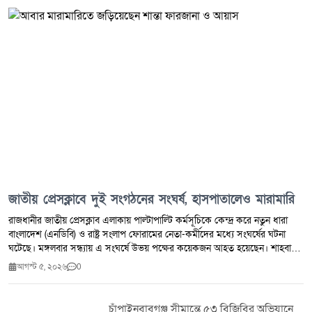
জাতীয় প্রেসক্লাবে দুই সংগঠনের সংঘর্ষ, হাসপাতালেও মারামারি
রাজধানীর জাতীয় প্রেসক্লাব এলাকায় পাল্টাপাল্টি কর্মসূচিকে কেন্দ্র করে নতুন ধারা
বাংলাদেশ (এনডিবি) ও রাষ্ট্র সংলাপ ফোরামের নেতা-কর্মীদের মধ্যে সংঘর্ষের ঘটনা
ঘটেছে। মঙ্গলবার সন্ধ্যায় এ সংঘর্ষে উভয় পক্ষের কয়েকজন আহত হয়েছেন। শাহবাগ
থানা-পুলিশ সূত্রে জানা যায়, গত শনিবার জুলাই গণ-অভ্যুত্থান ও শহীদদের নিয়ে কটূক্তি
আগস্ট ৫, ২০২৬
0
করার অভিযোগ তুলে রাষ্ট্র সংলাপ ফোরামের সদস্যসচিব আ ন ম আয়াস নতুন ধারা
বাংলাদেশের ভাইস চেয়ারম্যান শান্তা ফারজানাকে চড় মারেন। এর আগে ১ আগস্ট
এনডিবির কার্যালয়ে শান্তা ফারজানাকে মারধরের অভিযোগও রয়েছে। প্রত্যক্ষদর্শী ও
চাঁপাইনবাবগঞ্জ সীমান্তে ৫৩ বিজিবির অভিযানে