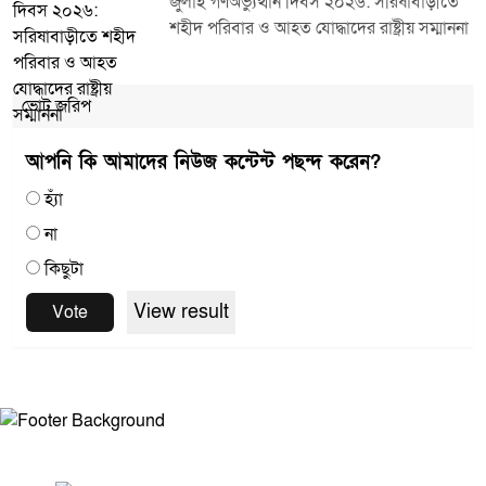
জুলাই গণঅভ্যুত্থান দিবস ২০২৬: সরিষাবাড়ীতে
শহীদ পরিবার ও আহত যোদ্ধাদের রাষ্ট্রীয় সম্মাননা
ভোট জরিপ
আপনি কি আমাদের নিউজ কন্টেন্ট পছন্দ করেন?
হ্যাঁ
না
কিছুটা
View result
Vote