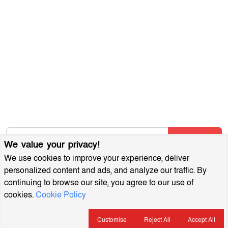
আমাদের সম্পর্কে
আর্কাইভ
বিজ্ঞাপন প্যাকেজ
আমাদের নিউজলেটার জন্য সাইন আপ করুন
আমাদের নতুন নিবন্ধগুলি তাৎক্ষণিকভাবে পেতে আমাদের নিউজলেটারে
সাবস্ক্রাইব করুন!
Subscribe
We value your privacy!
We use cookies to improve your experience, deliver
personalized content and ads, and analyze our traffic. By
continuing to browse our site, you agree to our use of
cookies.
Cookie Policy
MuktoDhoni © 2022. All Rights Reserved.
ইসলামিক বই
খেলাধুলা
Customise
Reject All
Accept All