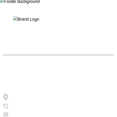
সম্পাদক ও প্রকাশকঃ মোঃ আরিফুল ইসলাম
ভারপ্রাপ্ত সম্পাদকঃ শেখ মাহদী হাসান শিবলী
আমাদের সম্পর্কে
মুক্তধ্বনি বাংলাদেশের একটি জনপ্রিয় বাংলা নিউজ পোর্টাল
জামালপুর, সরিষাবাড়ী, ২০৫৪
+8801997016631
info@muktodhoni.com