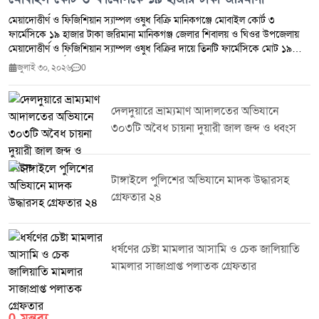
মেয়াদোত্তীর্ণ ও ফিজিশিয়ান স্যাম্পল ওষুধ বিক্রি মানিকগঞ্জে মোবাইল কোর্ট ৩
ফার্মেসিকে ১৯ হাজার টাকা জরিমানা মানিকগঞ্জ জেলার শিবালয় ও ঘিওর উপজেলায়
মেয়াদোত্তীর্ণ ও ফিজিশিয়ান স্যাম্পল ওষুধ বিক্রির দায়ে তিনটি ফার্মেসিকে মোট ১৯
হাজার টাকা অর্থদণ্ড প্রদান করেছে ভ্রাম্যমাণ আদালত।মঙ্গলবার (২৮ জুলাই ২০২৬)
জুলাই ৩০, ২০২৬
0
ঔষধ প্রশাসন জেলা কার্যালয় মানিকগঞ্জ এবং জেলা প্রশাসন মানিকগঞ্জের সমন্বয়ে
শিবালয় ও ঘিওর উপজেলার মোট পাঁচটি ফার্মেসিতে মোবাইল কোর্ট পরিচালিত হয়।
অভিযান চলাকালে মেয়াদোত্তীর্ণ ওষুধ সংরক্ষণ ও বিক্রি এবং ফিজিশিয়ান স্যাম্পল বিক্রির
দেলদুয়ারে ভ্রাম্যমাণ আদালতের অভিযানে
প্রমাণ পাওয়ায় ঔষধ ও কসমেটিক আইন ২০২৩-এর ৪০(খ) ও ৪০(গ) ধারায় তিনটি
৩০৩টি অবৈধ চায়না দুয়ারী জাল জব্দ ও ধ্বংস
ফার্মেসিকে সর্বমোট ১৯,০০০ (উনিশ হাজার) টাকা অর্থদণ্ড করা হয়।সংশ্লিষ্ট কর্তৃপক্ষ
জানিয়েছে, জনস্বাস্থ্য সুরক্ষা এবং নিরাপদ ওষুধ সরবরাহ নিশ্চিত করতে এ ধরনের
অভিযান ভবিষ্যতেও নিয়মিতভাবে অব্যাহত থাকবে।
টাঙ্গাইলে পুলিশের অভিযানে মাদক উদ্ধারসহ
গ্রেফতার ২৪
ধর্ষণের চেষ্টা মামলার আসামি ও চেক জালিয়াতি
মামলার সাজাপ্রাপ্ত পলাতক গ্রেফতার
0 মন্তব্য