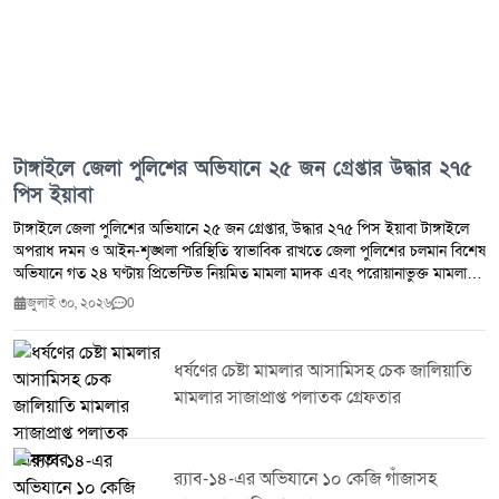
মেহেদীর মুঠোফোনে যোগাযোগের চেষ্টা করা হলেও তাদের সাড়া পাওয়া যায়নি।
টাঙ্গাইলে জেলা পুলিশের অভিযানে ২৫ জন গ্রেপ্তার উদ্ধার ২৭৫
পিস ইয়াবা
টাঙ্গাইলে জেলা পুলিশের অভিযানে ২৫ জন গ্রেপ্তার, উদ্ধার ২৭৫ পিস ইয়াবা টাঙ্গাইলে
অপরাধ দমন ও আইন-শৃঙ্খলা পরিস্থিতি স্বাভাবিক রাখতে জেলা পুলিশের চলমান বিশেষ
অভিযানে গত ২৪ ঘণ্টায় প্রিভেন্টিভ নিয়মিত মামলা মাদক এবং পরোয়ানাভুক্ত মামলায়
মোট ২৫ জনকে গ্রেপ্তার করা হয়েছে।জেলা পুলিশ সূত্র জানায় সম্মানিত পুলিশ সুপারের
জুলাই ৩০, ২০২৬
0
নির্দেশনায় জেলার সকল থানা ও ইউনিটের ইনচার্জদের নেতৃত্বে পরিচালিত এ অভিযানে
২৭৫ পিস ইয়াবা উদ্ধার করা হয়। একই সঙ্গে ৭ জন মাদক ব্যবসায়ীকে গ্রেপ্তার করা
হয়েছে।টাঙ্গাইল জেলা পুলিশ জানিয়েছে মাদক,সন্ত্রাস ও অন্যান্য অপরাধ দমনে এ
ধর্ষণের চেষ্টা মামলার আসামিসহ চেক জালিয়াতি
ধরনের অভিযান অব্যাহত থাকবে। অপরাধ নিয়ন্ত্রণে জনগণের সহযোগিতা কামনা করে
মামলার সাজাপ্রাপ্ত পলাতক গ্রেফতার
পুলিশ সবাইকে অপরাধ ও অপরাধীদের বিষয়ে তথ্য দিয়ে আইন-শৃঙ্খলা রক্ষায় সহায়তা
করার আহ্বান জানিয়েছে।
র‌্যাব-১৪-এর অভিযানে ১০ কেজি গাঁজাসহ