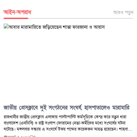
আইন-অপরাধ
আরও পড়ুন
জাতীয় প্রেসক্লাবে দুই সংগঠনের সংঘর্ষ, হাসপাতালেও মারামারি
রাজধানীর জাতীয় প্রেসক্লাব এলাকায় পাল্টাপাল্টি কর্মসূচিকে কেন্দ্র করে নতুন ধারা
বাংলাদেশ (এনডিবি) ও রাষ্ট্র সংলাপ ফোরামের নেতা-কর্মীদের মধ্যে সংঘর্ষের ঘটনা
ঘটেছে। মঙ্গলবার সন্ধ্যায় এ সংঘর্ষে উভয় পক্ষের কয়েকজন আহত হয়েছেন। শাহবাগ
থানা-পুলিশ সূত্রে জানা যায়, গত শনিবার জুলাই গণ-অভ্যুত্থান ও শহীদদের নিয়ে কটূক্তি