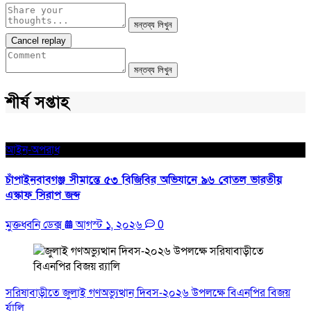
মন্তব্য লিখুন
Cancel replay
মন্তব্য লিখুন
শীর্ষ সপ্তাহ
আইন-অপরাধ
চাঁপাইনবাবগঞ্জ সীমান্তে ৫৩ বিজিবির অভিযানে ৯৬ বোতল ভারতীয়
এস্কাফ সিরাপ জব্দ
মুক্তধ্বনি ডেক্স
আগস্ট ১, ২০২৬
0
সরিষাবাড়ীতে জুলাই গণঅভ্যুত্থান দিবস-২০২৬ উপলক্ষে বিএনপির বিজয়
র্যালি