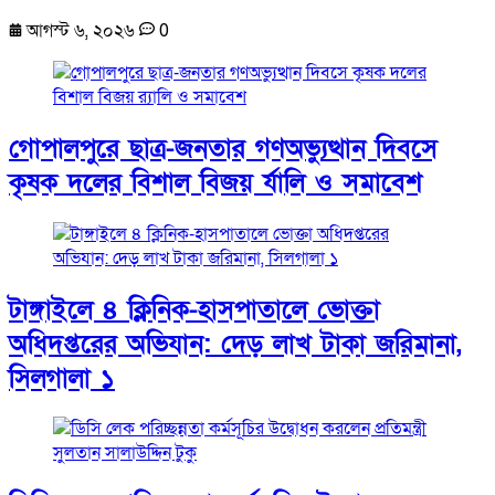
আগস্ট ৬, ২০২৬
0
গোপালপুরে ছাত্র-জনতার গণঅভ্যুত্থান দিবসে
কৃষক দলের বিশাল বিজয় র্যালি ও সমাবেশ
টাঙ্গাইলে ৪ ক্লিনিক-হাসপাতালে ভোক্তা
অধিদপ্তরের অভিযান: দেড় লাখ টাকা জরিমানা,
সিলগালা ১