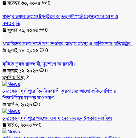
নভেম্বর ৩০, ২০২৫
0
যমুনার ভয়াল ভাঙনে টাঙ্গাইলে আতঙ্ক নদীগর্ভে মহাসড়কের অংশ ও
বসতবাড়ি
জুলাই ২১, ২০২৬
0
খামারিদের সহজ শর্তে ঋণ দেওয়ার আশ্বাস মৎস্য ও প্রাণিসম্পদ প্রতিমন্ত্রীর।
জুলাই ১৮, ২০২৬
0
বৃষ্টিতে ডুবল রাজধানী, দুর্ভোগে নগরবাসী।
জুলাই ১২, ২০২৬
0
মুসলিম বিশ্ব
নেত্রকোনা দুর্গাপুরে তিনদিনব্যাপী কুরআনের আলো প্রতিযোগিতায়
শিক্ষার্থীদের ব্যাপক অংশগ্রহণ
মার্চ ৬, ২০২৬
0
নেত্রকোনা দুর্গাপুরে আলেম ওলামাদের সম্মানে ইফতার মাহফিল
মার্চ ৪, ২০২৬
0