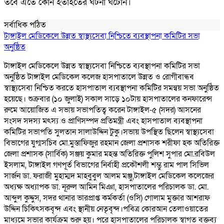
তবে এতে কোন হতাহতের ঘটনা ঘটেনি।
সর্বাধিক পঠিত
টাঙ্গাইল মেডিকেলে উন্নত স্বাস্থ্যসেবা নিশ্চিতে ব্যবস্থাপনা কমিটির সভা
অনুষ্ঠিত
টাঙ্গাইল মেডিকেলে উন্নত স্বাস্থ্যসেবা নিশ্চিতে ব্যবস্থাপনা কমিটির সভা
অনুষ্ঠিত টাঙ্গাইল মেডিকেল কলেজ হাসপাতালে উন্নত ও রোগীবান্ধব
স্বাস্থ্যসেবা নিশ্চিত করতে হাসপাতাল ব্যবস্থাপনা কমিটির সমন্বয় সভা অনুষ্ঠিত
হয়েছে। শুক্রবার (১০ জুলাই) সকাল সাড়ে ১০টায় হাসপাতালের কনফারেন্স
রুমে আয়োজিত এ সভায় সভাপতিত্ব করেন টাঙ্গাইল-৫ (সদর) আসনের
সংসদ সদস্য মৎস্য ও প্রাণিসম্পদ প্রতিমন্ত্রী এবং হাসপাতাল ব্যবস্থাপনা
কমিটির সভাপতি সুলতান সালাউদ্দিন টুকু।সভায় উপস্থিত ছিলেন স্বাস্থ্যসেবা
বিভাগের যুগ্মসচিব মো.মুস্তাফিজুর রহমান জেলা প্রশাসক শরীফা হক অতিরিক্ত
জেলা প্রশাসক (সার্বিক) সঞ্জয় কুমার মহন্ত অতিরিক্ত পুলিশ সুপার মো.রবিউল
ইসলাম, টাঙ্গাইল গণপূর্ত বিভাগের নির্বাহী প্রকৌশলী শম্ভু রাম পাল সিভিল
সার্জন ডা. ফরাজী মুহাম্মদ মাহবুবুল আলম মঞ্জু,টাঙ্গাইল মেডিকেল কলেজের
অধ্যক্ষ অধ্যাপক ডা. নূরুল আমিন মিঞা, হাসপাতালের পরিচালক ডা. মো.
আব্দুল কুদ্দুস, সদর থানার ভারপ্রাপ্ত কর্মকর্তা (ওসি) গোলাম মুক্তার আশরাফ
উদ্দিন চিকিৎসকবৃন্দ এবং স্থানীয় নেতৃবৃন্দ।পবিত্র কোরআন তেলাওয়াতের
মাধ্যমে সভার কার্যক্রম শুরু হয়। পরে হাসপাতালের পরিচালক স্বাগত বক্তব্য