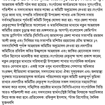
আহ্বায়ক কমিটি গঠন করা হয়েছে। সংগঠনের কার্যক্রমকে আরও সুসংগঠিত,
গতিশীল ও সদস্যবান্ধব করার লক্ষ্যে এ কমিটি অনুমোদন দেওয়া হয়।সংগঠন
সূত্রে জানা যায়, সম্প্রতি সরিষাবাড়ী উপজেলা শাখার এক বিশেষ সভায়
সর্বসম্মতিক্রমে পূর্ববর্তী কমিটি বিলুপ্ত ঘোষণা করা হয়। পরে জেলা শাখার
নেতৃবৃন্দের উপস্থিতিতে আলোচনা ও মতবিনিময়ের মাধ্যমে নতুন আহ্বায়ক
কমিটির প্রস্তাব চূড়ান্ত করা হয়।মঙ্গলবার (৪ আগস্ট) বাংলাদেশ কেমিস্টস
অ্যান্ড ড্রাগিস্টস সমিতি (বিসিডিএস) জামালপুর জেলা শাখার সভাপতি রমজান
আলী রনজু এবং সিনিয়র সহ-সভাপতি মশিউর রহমানের যৌথ স্বাক্ষরে ১৭
সদস্যবিশিষ্ট পূর্ণাঙ্গ আহ্বায়ক কমিটির অনুমোদন দেওয়া হয়।নবগঠিত
কমিটিতে রবিউল কবির উজ্জ্বলকে আহ্বায়ক এবং জাকির হোসেনকে সদস্য
সচিব হিসেবে মনোনীত করা হয়েছে।সংগঠনের নেতৃবৃন্দ আশা প্রকাশ করেন,
নতুন নেতৃত্বের মাধ্যমে সরিষাবাড়ী উপজেলা শাখার সাংগঠনিক কার্যক্রম
আরও বেগবান হবে। একই সঙ্গে ওষুধ ব্যবসায়ীদের পেশাগত অধিকার
সংরক্ষণ, নীতিমালা বাস্তবায়ন, সদস্যদের মধ্যে ঐক্য সুদৃঢ়করণ এবং জনস্বাস্থ্য
সুরক্ষায় সচেতনতামূলক কার্যক্রম পরিচালনায় নতুন কমিটি গুরুত্বপূর্ণ ভূমিকা
রাখবে।নবগঠিত কমিটির নেতৃবৃন্দ সংগঠনের সকল সদস্যের সহযোগিতা
কামনা করে বলেন, সম্মিলিত প্রচেষ্টার মাধ্যমে বিসিডিএসের সাংগঠনিক ভিত্তি
আরও শক্তিশালী করা এবং সদস্যদের স্বার্থসংশ্লিষ্ট বিভিন্ন বিষয়কে অগ্রাধিকার
দিয়ে কাজ করা হবে।প্রতিবেদক: রফিকুল ইসলাম, স্টাফ রিপোর্টার, দৈনিক
মুক্তধ্বনি