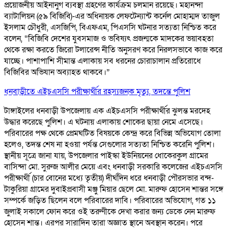
প্রয়োজনীয় আইনানুগ ব্যবস্থা গ্রহণের কার্যক্রম চলমান রয়েছে। মহানন্দা
ব্যাটালিয়ন (৫৯ বিজিবি)-এর অধিনায়ক লেফটেন্যান্ট কর্নেল মোহাম্মদ তাজুল
ইসলাম চৌধুরী, এসজিপি, বিএফএম, পিএসসি ঘটনার সত্যতা নিশ্চিত করে
বলেন, “বিজিবি দেশের যুবসমাজ ও ভবিষ্যৎ প্রজন্মকে মাদকের ভয়াবহতা
থেকে রক্ষা করতে জিরো টলারেন্স নীতি অনুসরণ করে নিরলসভাবে কাজ করে
যাচ্ছে। পাশাপাশি সীমান্ত এলাকায় সব ধরনের চোরাচালান প্রতিরোধে
বিজিবির অভিযান অব্যাহত থাকবে।”
ধনবাড়ীতে এইচএসসি পরীক্ষার্থীর রহস্যজনক মৃত্যু, তদন্তে পুলিশ
টাঙ্গাইলের ধনবাড়ী উপজেলায় এক এইচএসসি পরীক্ষার্থীর ঝুলন্ত মরদেহ
উদ্ধার করেছে পুলিশ। এ ঘটনায় এলাকায় শোকের ছায়া নেমে এসেছে।
পরিবারের পক্ষ থেকে প্রেমঘটিত বিষয়কে কেন্দ্র করে বিভিন্ন অভিযোগ তোলা
হলেও, তদন্ত শেষ না হওয়া পর্যন্ত সেগুলোর সত্যতা নিশ্চিত করেনি পুলিশ।
স্থানীয় সূত্রে জানা যায়, উপজেলার পাইস্কা ইউনিয়নের ধোকেরকুল গ্রামের
বাসিন্দা মো. সুরুজ আলীর মেয়ে এবং ধনবাড়ী সরকারি কলেজের এইচএসসি
পরীক্ষার্থী (চার বোনের মধ্যে তৃতীয়) দীর্ঘদিন ধরে ধনবাড়ী পৌরসভার বন্দ-
টাকুরিয়া গ্রামের দুবাইপ্রবাসী মঞ্জু মিয়ার ছেলে মো. মারুফ হোসেন শান্তর সঙ্গে
সম্পর্কে জড়িত ছিলেন বলে পরিবারের দাবি। পরিবারের অভিযোগ, গত ১১
জুলাই সকালে ফোন করে ওই তরুণীকে দেখা করার জন্য ডেকে নেন মারুফ
হোসেন শান্ত। এরপর সারাদিন তারা অজ্ঞাত স্থানে অবস্থান করেন। পরে