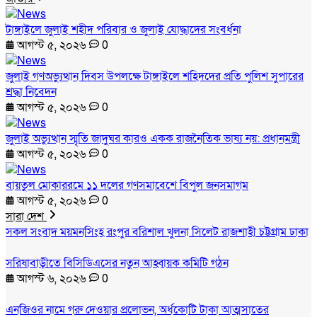
টাঙ্গাইলে জুলাই শহীদ পরিবার ও জুলাই যোদ্ধাদের সংবর্ধনা
আগস্ট ৫, ২০২৬
0
জুলাই গণঅভ্যুত্থান দিবস উপলক্ষে টাঙ্গাইলে শহিদদের প্রতি পুলিশ সুপারের
শ্রদ্ধা নিবেদন
আগস্ট ৫, ২০২৬
0
জুলাই অভ্যুত্থান স্মৃতি জাদুঘর কারও একক রাজনৈতিক ভাষ্য নয়: প্রধানমন্ত্রী
আগস্ট ৫, ২০২৬
0
বায়তুল মোকাররমে ১১ দলের গণসমাবেশে বিপুল জনসমাগম
আগস্ট ৫, ২০২৬
0
সারা দেশ
সকল সংবাদ
ময়মনসিংহ
রংপুর
বরিশাল
খুলনা
সিলেট
রাজশাহী
চট্টগ্রাম
ঢাকা
সরিষাবাড়ীতে বিসিডিএসের নতুন আহ্বায়ক কমিটি গঠন
আগস্ট ৬, ২০২৬
0
এনজিওর নামে গরু দেওয়ার প্রলোভন, অর্ধকোটি টাকা আত্মসাতের