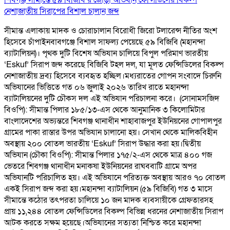
শিবগঞ্জ সীমান্তে ৫৯ বিজিবি’র জোড়া অভিযান ফেন্সিডিলের বিকল্প
নেশাজাতীয় সিরাপের বিশাল চালান জব্দ
সীমান্ত এলাকায় মাদক ও চোরাচালান বিরোধী জিরো টলারেন্স নীতির অংশ
হিসেবে চাঁপাইনবাবগঞ্জে বিশাল সাফল্য পেয়েছে ৫৯ বিজিবি (মহানন্দা
ব্যাটালিয়ন)। পৃথক দুটি বিশেষ অভিযান চালিয়ে বিপুল পরিমাণ ভারতীয়
‘Eskuf’ সিরাপ জব্দ করেছে বিজিবি টহল দল, যা মূলত ফেন্সিডিলের বিকল্প
নেশাজাতীয় দ্রব্য হিসেবে ব্যবহৃত হচ্ছিল। ​মধ্যরাতের গোপন সংবাদে চিরুনি
অভিযানের ভিত্তিতে গত ০৬ জুলাই ২০২৬ তারিখ রাতে মহানন্দা
ব্যাটালিয়নের দুটি চৌকস দল এই অভিযান পরিচালনা করে। ​ (সোনামসজিদ
বিওপি): সীমান্ত পিলার ১৮৫/১৩-এস থেকে আনুমানিক ৩ কিলোমিটার
বাংলাদেশের অভ্যন্তরে শিবগঞ্জ থানাধীন শাহাবাজপুর ইউনিয়নের গোপালপুর
গ্রামের পাকা রাস্তার উপর অভিযান চালানো হয়। সেখান থেকে মালিকবিহীন
অবস্থায় ২০০ বোতল ভারতীয় ‘Eskuf’ সিরাপ উদ্ধার করা হয়। ​দ্বিতীয়
অভিযান (চৌকা বিওপি): সীমান্ত পিলার ১৭৫/২-এস থেকে মাত্র ৪০০ গজ
ভেতরে শিবগঞ্জ থানাধীন মনাকষা ইউনিয়নের রাঘববাটি গ্রামে অপর
অভিযানটি পরিচালিত হয়। এই অভিযানে পরিত্যক্ত অবস্থায় আরও ৭০ বোতল
একই সিরাপ জব্দ করা হয়। ​ মহানন্দা ব্যাটালিয়ন (৫৯ বিজিবি) গত ৩ মাসে
সীমান্তে কঠোর তৎপরতা চালিয়ে ১০ জন মাদক ব্যবসায়ীকে গ্রেফতারসহ
প্রায় ১১,২৪৪ বোতল ফেন্সিডিলের বিকল্প বিভিন্ন ধরনের নেশাজাতীয় সিরাপ
আটক করতে সক্ষম হয়েছে। ​ ​অভিযানের সত্যতা নিশ্চিত করে মহানন্দা