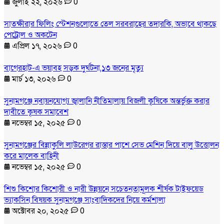
জুলাই ২২, ২০২৬
0
সাতক্ষীরার ফিলিং স্টেশনগুলোতে তেল সরবরাহের তদারকি, অভাবে থাকছে
পেট্রোল ও অকটেন
এপ্রিল ১৭, ২০২৬
0
বাগেরহাট-এ ভয়াবহ সড়ক দুর্ঘটনা,১৩ জনের মৃত্যু
মার্চ ১৩, ২০২৬
0
সুনামগঞ্জে নবায়নযোগ্য জ্বালানি নীতিমালায় বিজলী কৃষিকে অন্তর্ভুক্ত করার
দাবীতে কৃষক সমাবেশ
নভেম্বর ১৫, ২০২৫
0
সুনামগঞ্জের বিন্নাকুলি লাউরেগর রাস্তার পাশে সেভ মেশিন দিয়ে বালু উত্তোলন
করে মালেক বাহিনী
নভেম্বর ১৫, ২০২৫
0
শিশু কিশোর কিশোরী ও নারী উন্নয়নে সচেতনতামূলক শীর্ষক টাইফয়েড
ভ্যাকসিন বিষয়ক সুনামগঞ্জে সাংবাদিকদের নিয়ে কর্মশালা
অক্টোবর ২০, ২০২৫
0