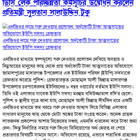
ডিসি লেক পরিচ্ছন্নতা কর্মসূচির উদ্বোধন করলেন
প্রতিমন্ত্রী সুলতান সালাউদ্দিন টুকু
এনজিওর নামে গরু দেওয়ার প্রলোভন, অর্ধকোটি টাকা আত্মসাতের
অভিযোগে ইউপি সদস্য গ্রেফতার
এনজিওর মাধ্যমে স্বল্পমূল্যে গরু দেওয়ার প্রলোভন দেখিয়ে অসহায় ও
নিম্নআয়ের মানুষের কাছ থেকে প্রায় অর্ধকোটি টাকা আত্মসাতের অভিযোগে
জামালপুরের মাদারগঞ্জ উপজেলার এক ইউনিয়ন পরিষদ (ইউপি) সদস্যকে
গ্রেফতার করেছে পুলিশ। গ্রেফতারকৃত মোহাম্মদ আলী জিন্নাহ মাদারগঞ্জ
উপজেলার চরপাকেরদহ ইউনিয়নের ৮ নম্বর ওয়ার্ডের বর্তমান ইউপি সদস্য।
তিনি ওই এলাকার সাবেক ইউপি সদস্য মরহুম বদিউজ্জামাল বদি'র ছেলে।
পুলিশ ও স্থানীয় সূত্রে জানা যায়, মোহাম্মদ আলী জিন্নাহ দীর্ঘদিন ধরে একটি
এনজিওর মাধ্যমে কম খরচে গরু দেওয়ার আশ্বাস দিয়ে বিভিন্ন এলাকার
সাধারণ মানুষের কাছ থেকে মোটা অঙ্কের টাকা সংগ্রহ করেন। অনেক গ্রাহক
লাভজনক প্রকল্পের আশায় নিজেদের সঞ্চয়, এমনকি ধারদেনা করে টাকা জমা
দেন। কিন্তু নির্ধারিত সময়ে গরু কিংবা বিনিয়োগের অর্থ ফেরত না পেয়ে
প্রতারণার বিষয়টি সামনে আসে। অভিযোগ রয়েছে, এভাবে শতাধিক গ্রাহকের