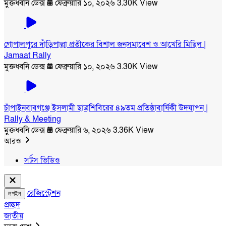
মুক্তধ্বনি ডেক্স
ফেব্রুয়ারি ১০, ২০২৬
3.30K View
গোপালপুরে দাঁড়িপাল্লা প্রতীকের বিশাল জনসমাবেশ ও আখেরি মিছিল |
Jamaat Rally
মুক্তধ্বনি ডেক্স
ফেব্রুয়ারি ১০, ২০২৬
3.30K View
চাঁপাইনবাবগঞ্জে ইসলামী ছাত্রশিবিরের ৪৯তম প্রতিষ্ঠাবার্ষিকী উদযাপন |
Rally & Meeting
মুক্তধ্বনি ডেক্স
ফেব্রুয়ারি ৬, ২০২৬
3.36K View
আরও
সর্টস ভিডিও
রেজিস্ট্রেশন
লগইন
প্রচ্ছদ
জাতীয়