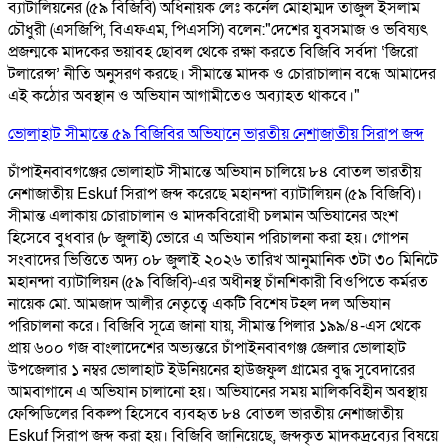
ব্যাটালিয়নের (৫৯ বিজিবি) অধিনায়ক লেঃ কর্নেল মোহাম্মদ তাজুল ইসলাম
চৌধুরী (এসজিপি, বিএফএম, পিএসসি) বলেন: ​"দেশের যুবসমাজ ও ভবিষ্যৎ
প্রজন্মকে মাদকের ভয়াবহ ছোবল থেকে রক্ষা করতে বিজিবি সর্বদা ‘জিরো
টলারেন্স’ নীতি অনুসরণ করছে। সীমান্তে মাদক ও চোরাচালান বন্ধে আমাদের
এই কঠোর অবস্থান ও অভিযান আগামীতেও অব্যাহত থাকবে।"
ভোলাহাট সীমান্তে ৫৯ বিজিবির অভিযানে ভারতীয় নেশাজাতীয় সিরাপ জব্দ
চাঁপাইনবাবগঞ্জের ভোলাহাট সীমান্তে অভিযান চালিয়ে ৮৪ বোতল ভারতীয়
নেশাজাতীয় Eskuf সিরাপ জব্দ করেছে মহানন্দা ব্যাটালিয়ন (৫৯ বিজিবি)।
সীমান্ত এলাকায় চোরাচালান ও মাদকবিরোধী চলমান অভিযানের অংশ
হিসেবে বুধবার (৮ জুলাই) ভোরে এ অভিযান পরিচালনা করা হয়। গোপন
সংবাদের ভিত্তিতে অদ্য ০৮ জুলাই ২০২৬ তারিখ আনুমানিক ৩টা ৩০ মিনিটে
মহানন্দা ব্যাটালিয়ন (৫৯ বিজিবি)-এর অধীনস্থ চাঁনশিকারী বিওপিতে কর্মরত
নায়েক মো. আমজাদ আলীর নেতৃত্বে একটি বিশেষ টহল দল অভিযান
পরিচালনা করে। বিজিবি সূত্রে জানা যায়, সীমান্ত পিলার ১৯৯/৪-এস থেকে
প্রায় ৬০০ গজ বাংলাদেশের অভ্যন্তরে চাঁপাইনবাবগঞ্জ জেলার ভোলাহাট
উপজেলার ১ নম্বর ভোলাহাট ইউনিয়নের হাউজফুল গ্রামের বুদ্ধ সুবেদারের
আমবাগানে এ অভিযান চালানো হয়। অভিযানের সময় মালিকবিহীন অবস্থায়
ফেন্সিডিলের বিকল্প হিসেবে ব্যবহৃত ৮৪ বোতল ভারতীয় নেশাজাতীয়
Eskuf সিরাপ জব্দ করা হয়। বিজিবি জানিয়েছে, জব্দকৃত মাদকদ্রব্যের বিষয়ে