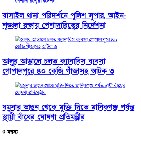
বাসাইল থানা পরিদর্শনে পুলিশ সুপার, আইন-
শৃঙ্খলা রক্ষায় পেশাদারিত্বের নির্দেশনা
আলুর আড়ালে চলত ক্যানাবিস ব্যবসা
গোপালপুরে ৪০ কেজি গাঁজাসহ আটক ৩
যমুনার ভাঙন থেকে মুক্তি দিতে মানিকগঞ্জ পর্যন্ত
স্থায়ী বাঁধের ঘোষণা প্রতিমন্ত্রীর
0 মন্তব্য