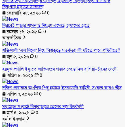
পাকিস্তানের সমালোচনায় আফগান তালেবান: মানবাধিকার ও সীমান্ত
নিরাপত্তা ইস্যুতে উত্তেজনা
ফেব্রুয়ারি ২৮, ২০২৬
0
নিরবেই গাজার শাসন ও নিয়ন্ত্রণ এসেছে হামাসের হাতে
নভেম্বর ১৬, ২০২৫
0
আন্তর্জাতিক
শক্তিশালী ‘এল নিনো’ নিয়ে বিশ্বজুড়ে সতর্কতা: কী ঘটতে পারে পৃথিবীতে?
জুন ৫, ২০২৬
0
হরমুজ প্রণালি ইস্যুতে জাতিসংঘে প্রস্তাব ভেস্তে দিল রাশিয়া–চীনের ভেটো
এপ্রিল ৮, ২০২৬
0
দক্ষিণ লেবাননে আংশিক পিছু হটেছে ইসরায়েলি বাহিনী, সংঘাত আরও তীব্র
এপ্রিল ৭, ২০২৬
0
মধ্যপ্রাচ্য সংকটে বিশ্ববাজারে তেলের দাম ঊর্ধ্বমুখী
মার্চ ৪, ২০২৬
0
ধর্ম ও ইসলাম