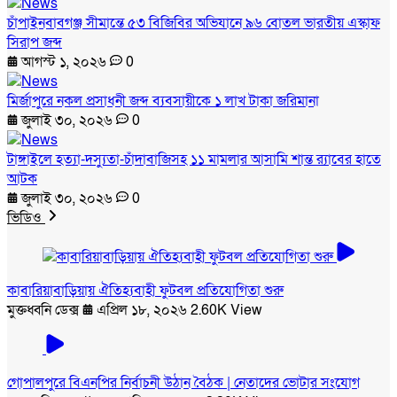
চাঁপাইনবাবগঞ্জ সীমান্তে ৫৩ বিজিবির অভিযানে ৯৬ বোতল ভারতীয় এস্কাফ
সিরাপ জব্দ
আগস্ট ১, ২০২৬
0
মির্জাপুরে নকল প্রসাধনী জব্দ ব্যবসায়ীকে ১ লাখ টাকা জরিমানা
জুলাই ৩০, ২০২৬
0
টাঙ্গাইলে হত্যা-দস্যুতা-চাঁদাবাজিসহ ১১ মামলার আসামি শান্ত র‍্যাবের হাতে
আটক
জুলাই ৩০, ২০২৬
0
ভিডিও
কাবারিয়াবাড়িয়ায় ঐতিহ্যবাহী ফুটবল প্রতিযোগিতা শুরু
মুক্তধ্বনি ডেক্স
এপ্রিল ১৮, ২০২৬
2.60K View
গোপালপুরে বিএনপির নির্বাচনী উঠান বৈঠক | নেতাদের ভোটার সংযোগ