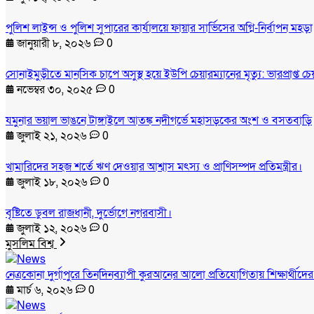
পুলিশ লাইন্স ও পুলিশ সুপারের কার্যালয়ে ফায়ার সার্ভিসের অগ্নি-নির্বাপন মহড়া
জানুয়ারী ৮, ২০২৬
0
সোনাইমুড়ীতে মানসিক চাপে অসুস্থ হয়ে ইউপি চেয়ারম্যানের মৃত্যু: ভারপ্রাপ্ত 
নভেম্বর ৩০, ২০২৫
0
যমুনার ভয়াল ভাঙনে টাঙ্গাইলে আতঙ্ক নদীগর্ভে মহাসড়কের অংশ ও বসতবাড়ি
জুলাই ২১, ২০২৬
0
খামারিদের সহজ শর্তে ঋণ দেওয়ার আশ্বাস মৎস্য ও প্রাণিসম্পদ প্রতিমন্ত্রীর।
জুলাই ১৮, ২০২৬
0
বৃষ্টিতে ডুবল রাজধানী, দুর্ভোগে নগরবাসী।
জুলাই ১২, ২০২৬
0
মুসলিম বিশ্ব
নেত্রকোনা দুর্গাপুরে তিনদিনব্যাপী কুরআনের আলো প্রতিযোগিতায় শিক্ষার্থীদে
মার্চ ৬, ২০২৬
0