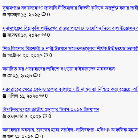
সুনামগঞ্জে নবায়নযোগ্য জ্বালানি নীতিমালায় বিজলী কৃষিকে অন্তর্ভুক্ত করার 
নভেম্বর ১৫, ২০২৫
0
সুনামগঞ্জের বিন্নাকুলি লাউরেগর রাস্তার পাশে সেভ মেশিন দিয়ে বালু উত্তোলন
নভেম্বর ১৫, ২০২৫
0
শিশু কিশোর কিশোরী ও নারী উন্নয়নে সচেতনতামূলক শীর্ষক টাইফয়েড ভ্যাকসি
অক্টোবর ২০, ২০২৫
0
অযাচিত কর প্রত্যাহারের দাবিতে বগুড়ায় বাইকারদের মানববন্ধন
মে ২১, ২০২৬
0
সরবরাহের ক্ষেত্রে কোনও প্রকার ব্যাঘাত সৃষ্টি না হয় তা নিশ্চিত করা হয়েছে।অ
এপ্রিল ১১, ২০২৬
0
চাঁপাইনবাবগঞ্জে জাতীয় গ্রন্থাগার দিবস-২০২৬ উদযাপন
ফেব্রুয়ারি ৫, ২০২৬
0
অবহেলার অবসান: চারলেন হচ্ছে সরাইল–নাসিরনগর–হবিগঞ্জ আঞ্চলিক মহা
জুন ১২, ২০২৬
0