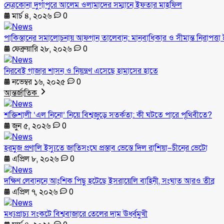
নেত্রকোনা দুর্গাপুরে আলেম ওলামাদের সম্মানে ইফতার মাহফিল
মার্চ ৪, ২০২৬
0
পাকিস্তানের সমালোচনায় আফগান তালেবান: মানবাধিকার ও সীমান্ত নিরাপত্তা ই
ফেব্রুয়ারি ২৮, ২০২৬
0
নিরবেই গাজার শাসন ও নিয়ন্ত্রণ এসেছে হামাসের হাতে
নভেম্বর ১৬, ২০২৫
0
আন্তর্জাতিক
শক্তিশালী ‘এল নিনো’ নিয়ে বিশ্বজুড়ে সতর্কতা: কী ঘটতে পারে পৃথিবীতে?
জুন ৫, ২০২৬
0
হরমুজ প্রণালি ইস্যুতে জাতিসংঘে প্রস্তাব ভেস্তে দিল রাশিয়া–চীনের ভেটো
এপ্রিল ৮, ২০২৬
0
দক্ষিণ লেবাননে আংশিক পিছু হটেছে ইসরায়েলি বাহিনী, সংঘাত আরও তীব্র
এপ্রিল ৭, ২০২৬
0
মধ্যপ্রাচ্য সংকটে বিশ্ববাজারে তেলের দাম ঊর্ধ্বমুখী