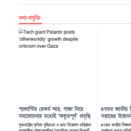
তথ্য-প্রযুক্তি
প্যালান্টির রেকর্ড আয়, গাজা নিয়ে
৪৭তম জাতীয় বিজ
সমালোচনার মধ্যেই ‘অভূতপূর্ব’ প্রবৃদ্ধি
সপ্তাহের উদ্বোধন
অতিথি হিসেবে 
যুক্তরাষ্ট্রের কৃত্রিম বুদ্ধিমত্তা ও তথ্য বিশ্লেষণ প্রতিষ্ঠান
৪৭তম জাতীয় বিজ্ঞান ও
ও প্রযুক্তি মন্ত্রী
প্যালান্টির টেকনোলজিস ত্রৈমাসিক আয়ের রিপোর্ট
অনুষ্ঠানে প্রধান অত