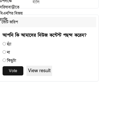
র্যালি
ভোট জরিপ
আপনি কি আমাদের নিউজ কন্টেন্ট পছন্দ করেন?
হ্যাঁ
না
কিছুটা
View result
Vote