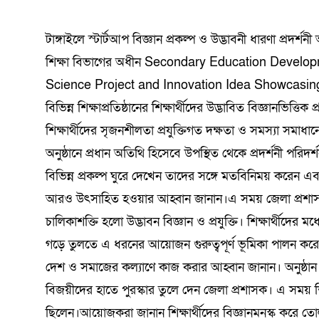
যোদ্ধাদের সংবর্ধনা
কুরআনের আলো প্রতিযোগিতায়
সতর্কতা: কী ঘটতে পারে পৃথিবীতে?
সমালোচনার মধ্যেই ‘অভূতপূর্ব’ প্রবৃদ্ধি
হাসপাতালেও মারামারি
প্রতিযোগিতা শুরু
কমিটি গঠন
টাঙ্গাইল
সম্মানে
ভেস্তে দ
মোকাররম
পর্যালোচ
অভিযানে
বৈঠক | 
ডিসেম্বর ২২, ২০২৫
0
কমিটি গঠন
কড়াই নিয়ে থানায় 
বিজলী কৃষিকে অন্
বাইকারদের মানবব
নাসিরনগর–হবিগঞ
নদীগর্ভে মহাসড়
শিক্ষার্থীদের ব্যাপক অংশগ্রহণ
শ্রদ্ধা ন
সিরাপ জব
চট্টগ্রাম
মুক্তধ্বনি ডেক্স
আগস্ট ৫, ২০২৬
মার্চ ৬, ২০২৬
জুন ৫, ২০২৬
আগস্ট ৪, ২০২৬
আগস্ট ৫, ২০২৬
এপ্রিল ১৮, ২০২৬
0
0
0
0
0
2.60K View
সমাবেশ
আগস্ট ৬, ২০২
মুক্তধ্বনি ডে
আগস্ট ৫
মার্চ ৪, 
এপ্রিল ৮
আগস্ট ১
জুলাই ৩
আগস্ট ১
আগস্ট ৬, ২০২৬
জুলাই ২২, ২০২৬
নভেম্বর ১৫, ২০২৫
মে ২১, ২০২৬
জুন ১২, ২০২৬
জুলাই ২১, ২০২৬
0
0
0
ঢাকা
টাঙ্গাইলে স্টার্টআপ বিজ্ঞান প্রকল্প ও উদ্ভাবনী ধারণা প্রদর্শন
শিক্ষা বিভাগের অধীন Secondary Education Deve
Science Project and Innovation Idea Showcasing Pro
বিভিন্ন শিক্ষাপ্রতিষ্ঠানের শিক্ষার্থীদের উদ্ভাবিত বিজ্ঞানভিত্ত
শিক্ষার্থীদের সৃজনশীলতা প্রযুক্তিগত দক্ষতা ও সমস্যা সমাধানে
অনুষ্ঠানে প্রধান অতিথি হিসেবে উপস্থিত থেকে প্রদর্শনী পরিদর্
বিভিন্ন প্রকল্প ঘুরে দেখেন তাদের সঙ্গে মতবিনিময় করেন এবং ভ
আরও উৎসাহিত হওয়ার আহ্বান জানান।এ সময় জেলা প্রশাসক ব
চালিকাশক্তি হলো উদ্ভাবন বিজ্ঞান ও প্রযুক্তি। শিক্ষার্থীদের
গড়ে তুলতে এ ধরনের আয়োজন গুরুত্বপূর্ণ ভূমিকা পালন করে। তি
দেশ ও সমাজের কল্যাণে কাজ করার আহ্বান জানান। অনুষ্ঠান শেষ
বিজয়ীদের হাতে পুরস্কার তুলে দেন জেলা প্রশাসক। এ সময় শিক্
ছিলেন।আয়োজকরা জানান শিক্ষার্থীদের বিজ্ঞানমনস্ক করে তোলা 