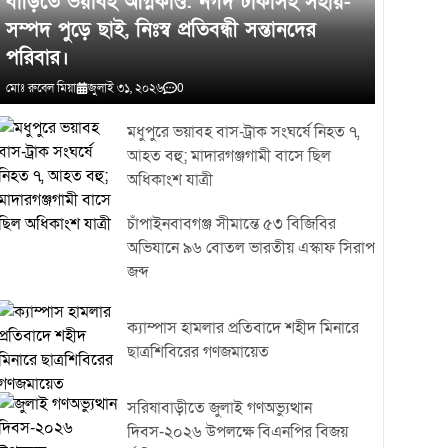
বাড়িতে ভয়াবহ অগ্নিকাণ্ড: নগদ টাকাসহ সহায়-
প্রকৃত কারণ উদঘাটন করে প্রয়োজনীয় আইনগত ব্যবস্থা নেওয়া হবে।
সম্পদ পুড়ে ছাই, নিঃস্ব প্রতিবন্ধী সন্তানদের
পরিবার।
মোঃ রুবেল মিয়া
জুলাই ৩১, ২০২৬
0
মধুপুরে ভয়াবহ বাস-ট্রাক সংঘর্ষে নিহত ৭,
আহত বহু; মাদারগঞ্জগামী বাসে ছিল
অধিকাংশ যাত্রী
চাঁপাইনবাবগঞ্জ সীমান্তে ৫৩ বিজিবির
অভিযানে ৯৬ বোতল ভারতীয় এস্কাফ সিরাপ
জব্দ
ক্যাম্পাস হামলার প্রতিবাদে শহীদ মিনারে
ছাত্রশিবিরের গণজমায়েত
সরিষাবাড়ীতে জুলাই গণঅভ্যুত্থান
দিবস-২০২৬ উপলক্ষে বিএনপির বিজয়