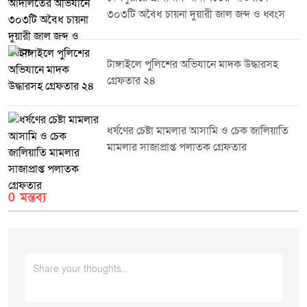
প্রমাণ পাওয়ায় ঔষধ ও কসমেটিক আইন ২০২৩-এর ৪০(খ) ও ৪০(গ) ধারায় তিনটি
৩০৩টি অবৈধ চায়না দুয়ারী জাল জব্দ ও ধ্বংস
ফার্মেসিকে সর্বমোট ১৯,০০০ (উনিশ হাজার) টাকা অর্থদণ্ড করা হয়।সংশ্লিষ্ট কর্তৃপক্ষ
জানিয়েছে, জনস্বাস্থ্য সুরক্ষা এবং নিরাপদ ওষুধ সরবরাহ নিশ্চিত করতে এ ধরনের
অভিযান ভবিষ্যতেও নিয়মিতভাবে অব্যাহত থাকবে।
টাঙ্গাইলে পুলিশের অভিযানে মাদক উদ্ধারসহ
গ্রেফতার ২৪
ধর্ষণের চেষ্টা মামলার আসামি ও চেক জালিয়াতি
মামলার সাজাপ্রাপ্ত পলাতক গ্রেফতার
0 মন্তব্য