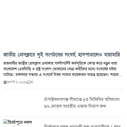
জাতীয় প্রেসক্লাবে দুই সংগঠনের সংঘর্ষ, হাসপাতালেও মারামারি
রাজধানীর জাতীয় প্রেসক্লাব এলাকায় পাল্টাপাল্টি কর্মসূচিকে কেন্দ্র করে নতুন ধারা
বাংলাদেশ (এনডিবি) ও রাষ্ট্র সংলাপ ফোরামের নেতা-কর্মীদের মধ্যে সংঘর্ষের ঘটনা
ঘটেছে। মঙ্গলবার সন্ধ্যায় এ সংঘর্ষে উভয় পক্ষের কয়েকজন আহত হয়েছেন। শাহবাগ
থানা-পুলিশ সূত্রে জানা যায়, গত শনিবার জুলাই গণ-অভ্যুত্থান ও শহীদদের নিয়ে কটূক্তি
আগস্ট ৫, ২০২৬
0
করার অভিযোগ তুলে রাষ্ট্র সংলাপ ফোরামের সদস্যসচিব আ ন ম আয়াস নতুন ধারা
বাংলাদেশের ভাইস চেয়ারম্যান শান্তা ফারজানাকে চড় মারেন। এর আগে ১ আগস্ট
এনডিবির কার্যালয়ে শান্তা ফারজানাকে মারধরের অভিযোগও রয়েছে। প্রত্যক্ষদর্শী ও
চাঁপাইনবাবগঞ্জ সীমান্তে ৫৩ বিজিবির অভিযানে
পুলিশ জানায়, ওই ঘটনার জেরে মঙ্গলবার সন্ধ্যায় জাতীয় প্রেসক্লাব এলাকায় দুই সংগঠন
৯৬ বোতল ভারতীয় এস্কাফ সিরাপ জব্দ
আলাদা কর্মসূচি পালন করছিল। একপর্যায়ে উভয় পক্ষের নেতা-কর্মীরা মারামারিতে
জড়িয়ে পড়েন। সামাজিক যোগাযোগ মাধ্যমে ছড়িয়ে পড়া ভিডিওতে দেখা যায়, শান্তা
ফারজানাসহ কয়েকজন আ ন ম আয়াসকে মারধর করছেন। একপর্যায়ে আয়াস মাটিতে
পড়ে গেলে শান্তা ফারজানা একটি কালো লোহার পাইপ দিয়ে তাকে আঘাত করেন।