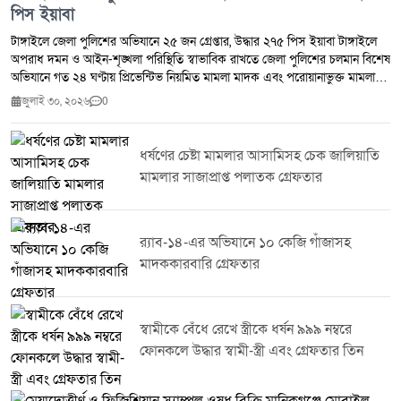
পিস ইয়াবা
টাঙ্গাইলে জেলা পুলিশের অভিযানে ২৫ জন গ্রেপ্তার, উদ্ধার ২৭৫ পিস ইয়াবা টাঙ্গাইলে
অপরাধ দমন ও আইন-শৃঙ্খলা পরিস্থিতি স্বাভাবিক রাখতে জেলা পুলিশের চলমান বিশেষ
অভিযানে গত ২৪ ঘণ্টায় প্রিভেন্টিভ নিয়মিত মামলা মাদক এবং পরোয়ানাভুক্ত মামলায়
মোট ২৫ জনকে গ্রেপ্তার করা হয়েছে।জেলা পুলিশ সূত্র জানায় সম্মানিত পুলিশ সুপারের
জুলাই ৩০, ২০২৬
0
নির্দেশনায় জেলার সকল থানা ও ইউনিটের ইনচার্জদের নেতৃত্বে পরিচালিত এ অভিযানে
২৭৫ পিস ইয়াবা উদ্ধার করা হয়। একই সঙ্গে ৭ জন মাদক ব্যবসায়ীকে গ্রেপ্তার করা
হয়েছে।টাঙ্গাইল জেলা পুলিশ জানিয়েছে মাদক,সন্ত্রাস ও অন্যান্য অপরাধ দমনে এ
ধর্ষণের চেষ্টা মামলার আসামিসহ চেক জালিয়াতি
ধরনের অভিযান অব্যাহত থাকবে। অপরাধ নিয়ন্ত্রণে জনগণের সহযোগিতা কামনা করে
মামলার সাজাপ্রাপ্ত পলাতক গ্রেফতার
পুলিশ সবাইকে অপরাধ ও অপরাধীদের বিষয়ে তথ্য দিয়ে আইন-শৃঙ্খলা রক্ষায় সহায়তা
করার আহ্বান জানিয়েছে।
র‌্যাব-১৪-এর অভিযানে ১০ কেজি গাঁজাসহ
মাদককারবারি গ্রেফতার
স্বামীকে বেঁধে রেখে স্ত্রীকে ধর্ষন ৯৯৯ নম্বরে
ফোনকলে উদ্ধার স্বামী-স্ত্রী এবং গ্রেফতার তিন