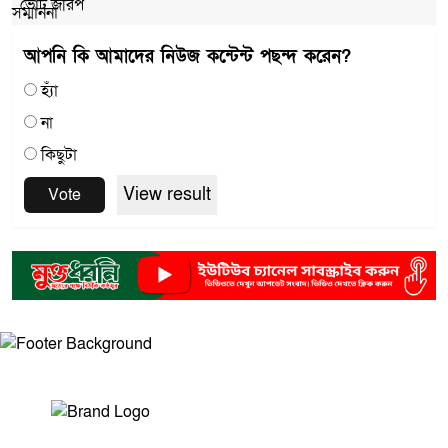
ভোট জরিপ
আপনি কি আমাদের নিউজ কন্টেন্ট পছন্দ করেন?
হ্যাঁ
না
কিছুটা
View result
Vote