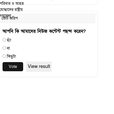
ভোট জরিপ
আপনি কি আমাদের নিউজ কন্টেন্ট পছন্দ করেন?
হ্যাঁ
না
কিছুটা
View result
Vote