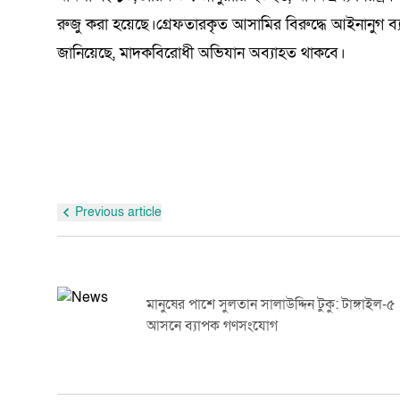
রুজু করা হয়েছে।গ্রেফতারকৃত আসামির বিরুদ্ধে আইনানুগ ব্য
জানিয়েছে, মাদকবিরোধী অভিযান অব্যাহত থাকবে।
Previous article
মানুষের পাশে সুলতান সালাউদ্দিন টুকু: টাঙ্গাইল-৫
আসনে ব্যাপক গণসংযোগ