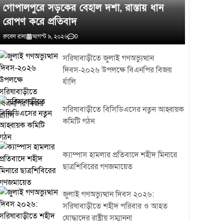
গোপালপুরে সড়কের বেহাল দশা, রাস্তায় ধান
রোপণ করে প্রতিবাদ
রুবেল রানা
আগস্ট ৯, ২০২৬
0
সরিষাবাড়ীতে জুলাই গণঅভ্যুত্থান
দিবস-২০২৬ উপলক্ষে বিএনপির বিজয়
র্যালি
সরিষাবাড়ীতে বিসিডিএসের নতুন আহ্বায়ক
কমিটি গঠন
ক্যাম্পাস হামলার প্রতিবাদে শহীদ মিনারে
ছাত্রশিবিরের গণজমায়েত
জুলাই গণঅভ্যুত্থান দিবস ২০২৬:
সরিষাবাড়ীতে শহীদ পরিবার ও আহত
যোদ্ধাদের রাষ্ট্রীয় সম্মাননা