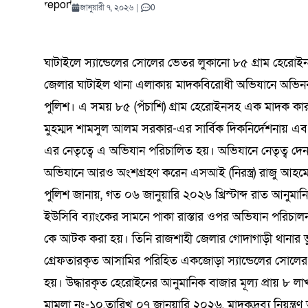
যোদ্ধাদের সংবর্ধনা
কুরআনের আলো প্রতিযোগিতায়
শোধনাগারে অগ্নিকাণ্ড
সমালোচনার মধ্যেই ‘অভূতপূর্ব’ প্রবৃদ্ধি
হাসপাতালেও মারামারি
প্রতিযোগিতা শুরু
কমিটি গঠন
টাঙ্গাইল
সম্মানে
সতর্কতা
মোকাররম
পর্যালোচ
অভিযানে
বৈঠক | 
ডিসেম্বর ২২, ২০২৫
0
কমিটি গঠন
কড়াই নিয়ে থানায় 
বিজলী কৃষিকে অন্
বাইকারদের মানবব
নাসিরনগর–হবিগঞ
নদীগর্ভে মহাসড়
জানুয়ারী ৭, ২০২৬
|
0
শিক্ষার্থীদের ব্যাপক অংশগ্রহণ
শ্রদ্ধা ন
সিরাপ জব
চট্টগ্রাম
মুক্তধ্বনি ডেক্স
আগস্ট ৫, ২০২৬
মার্চ ৬, ২০২৬
আগস্ট ৯, ২০২৬
আগস্ট ৪, ২০২৬
আগস্ট ৫, ২০২৬
এপ্রিল ১৮, ২০২৬
0
0
0
0
0
2.61K View
সমাবেশ
আগস্ট ৬, ২০২
মুক্তধ্বনি ডে
আগস্ট ৫
মার্চ ৪, 
জুন ৫, 
আগস্ট ১
জুলাই ৩
আগস্ট ১
আগস্ট ৬, ২০২৬
জুলাই ২২, ২০২৬
নভেম্বর ১৫, ২০২৫
মে ২১, ২০২৬
জুন ১২, ২০২৬
জুলাই ২১, ২০২৬
0
0
0
ঢাকা
ঘাটাইলে স্যান্ডেলের সোলের ভেতর লুকানো ৮৫ গ্রাম হেরোইন 
জেলার ঘাটাইল থানা এলাকায় মাদকবিরোধী অভিযানে অভিনব 
পুলিশ। এ সময় ৮৫ (পঁচাশি) গ্রাম হেরোইনসহ এক মাদক কারব
মুহম্মদ শামসুল আলম সরকার-এর সার্বিক দিকনির্দেশনায় এবং
এর নেতৃত্বে এ অভিযান পরিচালিত হয়। অভিযানে নেতৃত্ব দ
অভিযানে আরও অংশগ্রহণ করেন এসআই (নিরস্ত্র) রাজু আহমেদ,
পুলিশ জানায়, গত ০৬ জানুয়ারি ২০২৬ খ্রিস্টাব্দ রাত আনু
ইউসিবি ব্যাংকের সামনে পাকা রাস্তার ওপর অভিযান পরিচাল
কে আটক করা হয়। তিনি রাজশাহী জেলার গোদাগাড়ী থানার ভুব
গ্রেফতারকৃত আসামির পরিহিত একজোড়া স্যান্ডেলের সোলের 
হয়। উদ্ধারকৃত হেরোইনের আনুমানিক বাজার মূল্য প্রায় ৮ 
মামলা নং-১০,তারিখ ০৭ জানুয়ারি ২০২৬, মাদকদ্রব্য নিয়ন্ত