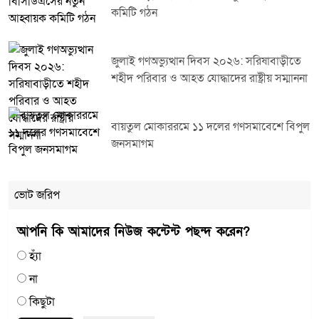
কমিটি গঠন
জুলাই গণঅভ্যুত্থান দিবস ২০২৬: সরিষাবাড়ীতে
শহীদ পরিবার ও আহত যোদ্ধাদের রাষ্ট্রীয় সম্মাননা
বায়তুল মোকাররমে ১১ দলের গণসমাবেশে বিপুল
জনসমাগম
ভোট জরিপ
আপনি কি আমাদের নিউজ কন্টেন্ট পছন্দ করেন?
হ্যাঁ
না
কিছুটা