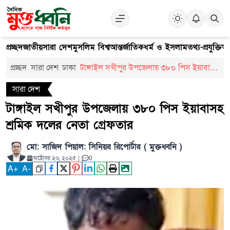
প্রচ্ছদ
জাতীয়
সারা দেশ
মুসলিম বিশ্ব
আন্তর্জাতিক
ধর্ম ও ইসলাম
তথ্য-প্রযুক্তি
আ
প্রচ্ছদ
সারা দেশ
ঢাকা
টাঙ্গাইল সখীপুর উপজেলায় ৩৮০ পিস ইয়াবাসহ
শ্রমিক দলের নেতা গ্রেফতার
সারা দেশ
টাঙ্গাইল সখীপুর উপজেলায় ৩৮০ পিস ইয়াবাসহ
শ্রমিক দলের নেতা গ্রেফতার
মো: সাজিদ পিয়াল: সিনিয়র রিপোর্টার ( মুক্তধ্বনি )
অক্টোবর ২৬, ২০২৫
|
0
A
+
A
-