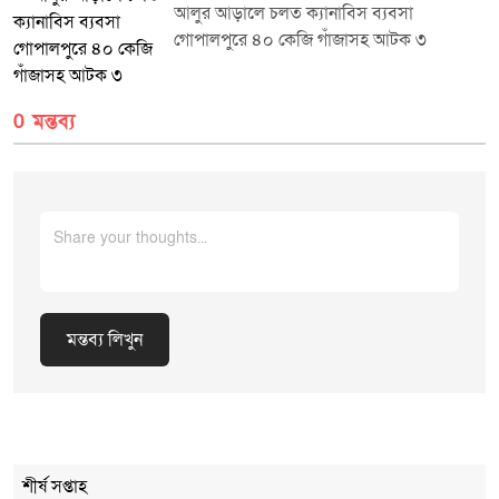
প্রধানগণকে সরকারের উন্নয়ন লক্ষ্যমাত্রা অর্জনে নিষ্ঠার সাথে কাজ করার দিকনির্দেশনা
আলুর আড়ালে চলত ক্যানাবিস ব্যবসা
প্রদান করেন।প্রচারে: মিডিয়া সেল, জেলা প্রশাসকের কার্যালয়, শেরপুর।
গোপালপুরে ৪০ কেজি গাঁজাসহ আটক ৩
0 মন্তব্য
মন্তব্য লিখুন
Cancel Replay
শীর্ষ সপ্তাহ