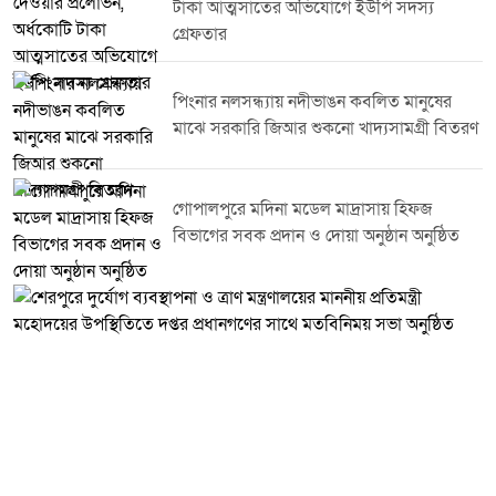
টাকা আত্মসাতের অভিযোগে ইউপি সদস্য
জনসচেতনতা বৃদ্ধির মাধ্যমে টাঙ্গাইলকে একটি সবুজ, সুন্দর ও পরিচ্ছন্ন জেলায় পরিণত
করা সম্ভব বলে তিনি আশাবাদ ব্যক্ত করেন।এ সময় তিনি ডিসি লেকের সৌন্দর্য ও
গ্রেফতার
পরিবেশগত ভারসাম্য রক্ষায় নিয়মিত পরিচ্ছন্নতা কার্যক্রম পরিচালনার ওপর গুরুত্বারোপ
করেন এবং এ ধরনের উদ্যোগে সবাইকে সম্পৃক্ত হওয়ার আহ্বান জানান।কর্মসূচিতে
জেলা প্রশাসনের ঊর্ধ্বতন কর্মকর্তা বিভিন্ন সরকারি দপ্তরের প্রতিনিধি স্বেচ্ছাসেবী
পিংনার নলসন্ধ্যায় নদীভাঙন কবলিত মানুষের
সংগঠনের সদস্যসহ বিভিন্ন শ্রেণি-পেশার মানুষ অংশ নেন।
মাঝে সরকারি জিআর শুকনো খাদ্যসামগ্রী বিতরণ
গোপালপুরে মদিনা মডেল মাদ্রাসায় হিফজ
বিভাগের সবক প্রদান ও দোয়া অনুষ্ঠান অনুষ্ঠিত