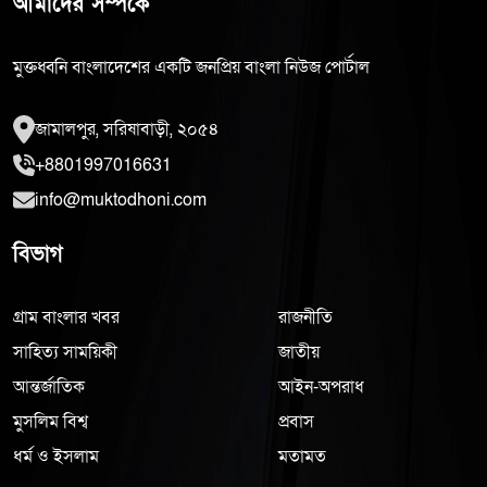
আমাদের সম্পর্কে
মুক্তধ্বনি বাংলাদেশের একটি জনপ্রিয় বাংলা নিউজ পোর্টাল
জামালপুর, সরিষাবাড়ী, ২০৫৪
+8801997016631
info@muktodhoni.com
বিভাগ
গ্রাম বাংলার খবর
রাজনীতি
সাহিত্য সাময়িকী
জাতীয়
আন্তর্জাতিক
আইন-অপরাধ
মুসলিম বিশ্ব
প্রবাস
ধর্ম ও ইসলাম
মতামত