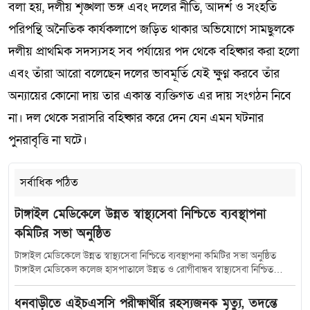
বলা হয়, দলীয় শৃঙ্খলা ভঙ্গ এবং দলের নীতি, আদর্শ ও সংহতি
পরিপন্থি অনৈতিক কার্যকলাপে জড়িত থাকার অভিযোগে সামছুলকে
দলীয় প্রাথমিক সদস্যসহ সব পর্যায়ের পদ থেকে বহিষ্কার করা হলো
এবং তাঁরা আরো বলেছেন দলের ভাবমূর্তি যেই ক্ষুণ্ন করবে তাঁর
অন্যায়ের কোনো দায় তার একান্ত ব্যক্তিগত এর দায় সংগঠন নিবে
না। দল থেকে সরাসরি বহিষ্কার করে দেন যেন এমন ঘটনার
পুনরাবৃত্তি না ঘটে।
সর্বাধিক পঠিত
টাঙ্গাইল মেডিকেলে উন্নত স্বাস্থ্যসেবা নিশ্চিতে ব্যবস্থাপনা
কমিটির সভা অনুষ্ঠিত
টাঙ্গাইল মেডিকেলে উন্নত স্বাস্থ্যসেবা নিশ্চিতে ব্যবস্থাপনা কমিটির সভা অনুষ্ঠিত
টাঙ্গাইল মেডিকেল কলেজ হাসপাতালে উন্নত ও রোগীবান্ধব স্বাস্থ্যসেবা নিশ্চিত
করতে হাসপাতাল ব্যবস্থাপনা কমিটির সমন্বয় সভা অনুষ্ঠিত হয়েছে। শুক্রবার (১০
জুলাই) সকাল সাড়ে ১০টায় হাসপাতালের কনফারেন্স রুমে আয়োজিত এ সভায়
ধনবাড়ীতে এইচএসসি পরীক্ষার্থীর রহস্যজনক মৃত্যু, তদন্তে