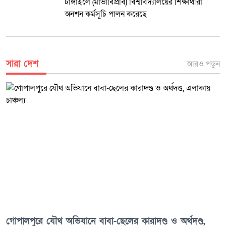
টাঙ্গাইলে (মাভাবিপ্রবি) বিশ্ববিদ্যালয়ের শিক্ষার্থীরা
অনশন কর্মসূচি পালন করেছে
সারা দেশ
আরও পড়ুন
গোপালপুরে যৌথ অভিযানে বাবা-ছেলের কারাদণ্ড ও অর্থদণ্ড,