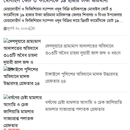
মোবাইল কোর্ট ৩ ফার্মেসিকে ১৯ হাজার টাকা জরিমানা
মেয়াদোত্তীর্ণ ও ফিজিশিয়ান স্যাম্পল ওষুধ বিক্রি মানিকগঞ্জে মোবাইল কোর্ট ৩
ফার্মেসিকে ১৯ হাজার টাকা জরিমানা মানিকগঞ্জ জেলার শিবালয় ও ঘিওর উপজেলায়
মেয়াদোত্তীর্ণ ও ফিজিশিয়ান স্যাম্পল ওষুধ বিক্রির দায়ে তিনটি ফার্মেসিকে মোট ১৯
হাজার টাকা অর্থদণ্ড প্রদান করেছে ভ্রাম্যমাণ আদালত।মঙ্গলবার (২৮ জুলাই ২০২৬)
জুলাই ৩০, ২০২৬
0
ঔষধ প্রশাসন জেলা কার্যালয় মানিকগঞ্জ এবং জেলা প্রশাসন মানিকগঞ্জের সমন্বয়ে
শিবালয় ও ঘিওর উপজেলার মোট পাঁচটি ফার্মেসিতে মোবাইল কোর্ট পরিচালিত হয়।
অভিযান চলাকালে মেয়াদোত্তীর্ণ ওষুধ সংরক্ষণ ও বিক্রি এবং ফিজিশিয়ান স্যাম্পল বিক্রির
দেলদুয়ারে ভ্রাম্যমাণ আদালতের অভিযানে
প্রমাণ পাওয়ায় ঔষধ ও কসমেটিক আইন ২০২৩-এর ৪০(খ) ও ৪০(গ) ধারায় তিনটি
৩০৩টি অবৈধ চায়না দুয়ারী জাল জব্দ ও ধ্বংস
ফার্মেসিকে সর্বমোট ১৯,০০০ (উনিশ হাজার) টাকা অর্থদণ্ড করা হয়।সংশ্লিষ্ট কর্তৃপক্ষ
জানিয়েছে, জনস্বাস্থ্য সুরক্ষা এবং নিরাপদ ওষুধ সরবরাহ নিশ্চিত করতে এ ধরনের
অভিযান ভবিষ্যতেও নিয়মিতভাবে অব্যাহত থাকবে।
টাঙ্গাইলে পুলিশের অভিযানে মাদক উদ্ধারসহ
গ্রেফতার ২৪
ধর্ষণের চেষ্টা মামলার আসামি ও চেক জালিয়াতি
মামলার সাজাপ্রাপ্ত পলাতক গ্রেফতার