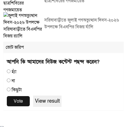
ছাত্রশিবিরের গণজমায়েত
সরিষাবাড়ীতে জুলাই গণঅভ্যুত্থান দিবস-২০২৬
উপলক্ষে বিএনপির বিজয় র্যালি
ভোট জরিপ
আপনি কি আমাদের নিউজ কন্টেন্ট পছন্দ করেন?
হ্যাঁ
না
কিছুটা
View result
Vote