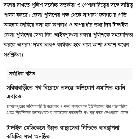
বজায় রাখতে পুলিশ সর্বোচ্চ সতর্কতা ও পেশাদারিত্বের সঙ্গে দায়িত্ব
পালন করছে। জেলা পুলিশের পক্ষ থেকে সাধারণ জনগণের প্রতি
আহ্বান জানিয়ে বলা হয় অপরাধ ও অপরাধীর তথ্য দিন টাঙ্গাইল
জেলা পুলিশের সেবা নিন।আইনশৃঙ্খলা রক্ষায় পুলিশকে সহযোগিতা
করলে অপরাধ দমন আরও কার্যকর হবে বলে আশা প্রকাশ করেন
সংশ্লিষ্টরা।
সর্বাধিক পঠিত
সরিষাবাড়ীতে পথ বিরোধে তদন্তে অভিযোগ প্রমাণিত হয়নি
এবারও
জামালপুরের সরিষাবাড়ী উপজেলার ৭ নম্বর কামরাবাদ ইউনিয়নের বীর বড়বাড়ীয়া
গ্রামে দীর্ঘদিনের জনসাধারণের চলাচলের কয়েকটি পথ বন্ধ করে দেওয়াকে কেন্দ্র
করে সৃষ্ট বিরোধে নতুন মোড় নিয়েছে। সরকারি তদন্তে অভিযোগকারীর উত্থাপিত
অভিযোগের সত্যতা না মেলায় বিষয়টি এখন আলোচনার কেন্দ্রবিন্দুতে। এরই মধ্যে
টাঙ্গাইল মেডিকেলে উন্নত স্বাস্থ্যসেবা নিশ্চিতে ব্যবস্থাপনা
প্রশাসনের উদ্যোগে ডাকা সমঝোতা বৈঠকে অভিযোগকারী পক্ষের অনুপস্থিতি
কমিটির সভা অনুষ্ঠিত
ঘটনাকে আরও রহস্যময় করে তুলেছে। স্থানীয়দের অভিযোগ, গ্রামের মৃত মোস্তান