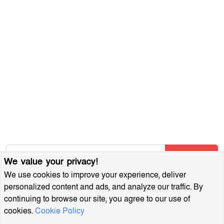
গোপনীয়তা নীতি
আমাদের সম্পর্কে
আর্কাইভ
বিজ্ঞাপন প্যাকেজ
আমাদের নিউজলেটার জন্য সাইন আপ করুন
আমাদের নতুন নিবন্ধগুলি তাৎক্ষণিকভাবে পেতে আমাদের নিউজলেটারে
সাবস্ক্রাইব করুন!
Subscribe
We value your privacy!
We use cookies to improve your experience, deliver
personalized content and ads, and analyze our traffic. By
continuing to browse our site, you agree to our use of
cookies.
Cookie Policy
MuktoDhoni © 2022. All Rights Reserved.