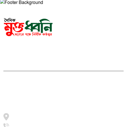
সম্পাদক ও প্রকাশকঃ মোঃ আরিফুল ইসলাম
ভারপ্রাপ্ত সম্পাদকঃ শেখ মাহদী হাসান শিবলী
আমাদের সম্পর্কে
মুক্তধ্বনি বাংলাদেশের একটি জনপ্রিয় বাংলা নিউজ পোর্টাল
জামালপুর, সরিষাবাড়ী, ২০৫৪
+8801997016631