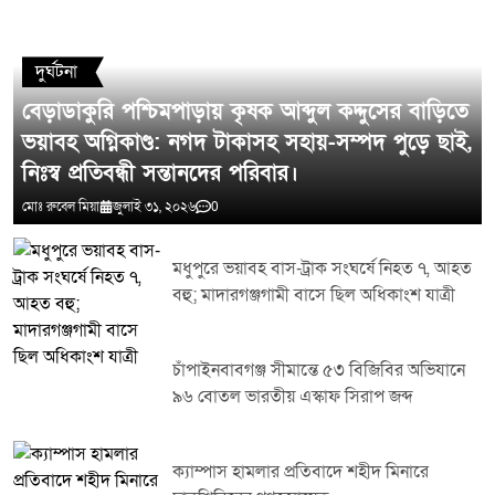
মন্তব্য লিখুন
দুর্ঘটনা
বেড়াডাকুরি পশ্চিমপাড়ায় কৃষক আব্দুল কদ্দুসের বাড়িতে
ভয়াবহ অগ্নিকাণ্ড: নগদ টাকাসহ সহায়-সম্পদ পুড়ে ছাই,
নিঃস্ব প্রতিবন্ধী সন্তানদের পরিবার।
মোঃ রুবেল মিয়া
জুলাই ৩১, ২০২৬
0
মধুপুরে ভয়াবহ বাস-ট্রাক সংঘর্ষে নিহত ৭, আহত
বহু; মাদারগঞ্জগামী বাসে ছিল অধিকাংশ যাত্রী
চাঁপাইনবাবগঞ্জ সীমান্তে ৫৩ বিজিবির অভিযানে
৯৬ বোতল ভারতীয় এস্কাফ সিরাপ জব্দ
ক্যাম্পাস হামলার প্রতিবাদে শহীদ মিনারে