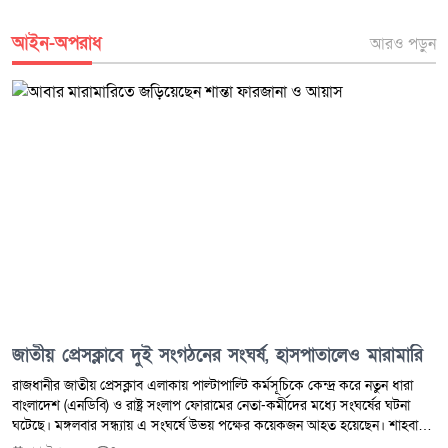
আইন-অপরাধ
আরও পড়ুন
জাতীয় প্রেসক্লাবে দুই সংগঠনের সংঘর্ষ, হাসপাতালেও মারামারি
রাজধানীর জাতীয় প্রেসক্লাব এলাকায় পাল্টাপাল্টি কর্মসূচিকে কেন্দ্র করে নতুন ধারা
বাংলাদেশ (এনডিবি) ও রাষ্ট্র সংলাপ ফোরামের নেতা-কর্মীদের মধ্যে সংঘর্ষের ঘটনা
ঘটেছে। মঙ্গলবার সন্ধ্যায় এ সংঘর্ষে উভয় পক্ষের কয়েকজন আহত হয়েছেন। শাহবাগ
থানা-পুলিশ সূত্রে জানা যায়, গত শনিবার জুলাই গণ-অভ্যুত্থান ও শহীদদের নিয়ে কটূক্তি