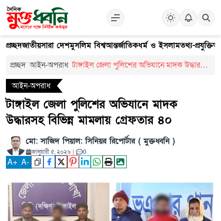
প্রচ্ছদ
জাতীয়
সারা দেশ
মুসলিম বিশ্ব
আন্তর্জাতিক
ধর্ম ও ইসলাম
তথ্য-প্রযুক্তি
আ
প্রচ্ছদ
আইন-অপরাধ
টাঙ্গাইল জেলা পুলিশের অভিযানে মাদক উদ্ধারসহ
বিভিন্ন মামলায় গ্রেফতার ৪০
আইন-অপরাধ
টাঙ্গাইল জেলা পুলিশের অভিযানে মাদক
উদ্ধারসহ বিভিন্ন মামলায় গ্রেফতার ৪০
মো: সাজিদ পিয়াল: সিনিয়র রিপোর্টার ( মুক্তধ্বনি )
জানুয়ারী ৫, ২০২৬
|
0
A
+
A
-