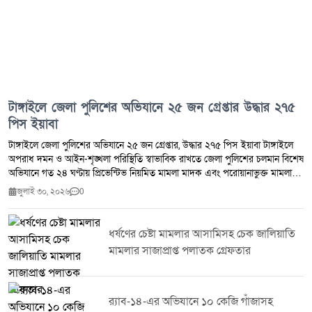
মেহেদীর মুঠোফোনে যোগাযোগের চেষ্টা করা হলেও তাদের সাড়া পাওয়া যায়নি।
টাঙ্গাইলে জেলা পুলিশের অভিযানে ২৫ জন গ্রেপ্তার উদ্ধার ২৭৫
পিস ইয়াবা
টাঙ্গাইলে জেলা পুলিশের অভিযানে ২৫ জন গ্রেপ্তার, উদ্ধার ২৭৫ পিস ইয়াবা টাঙ্গাইলে
অপরাধ দমন ও আইন-শৃঙ্খলা পরিস্থিতি স্বাভাবিক রাখতে জেলা পুলিশের চলমান বিশেষ
অভিযানে গত ২৪ ঘণ্টায় প্রিভেন্টিভ নিয়মিত মামলা মাদক এবং পরোয়ানাভুক্ত মামলায়
মোট ২৫ জনকে গ্রেপ্তার করা হয়েছে।জেলা পুলিশ সূত্র জানায় সম্মানিত পুলিশ সুপারের
জুলাই ৩০, ২০২৬
0
নির্দেশনায় জেলার সকল থানা ও ইউনিটের ইনচার্জদের নেতৃত্বে পরিচালিত এ অভিযানে
২৭৫ পিস ইয়াবা উদ্ধার করা হয়। একই সঙ্গে ৭ জন মাদক ব্যবসায়ীকে গ্রেপ্তার করা
হয়েছে।টাঙ্গাইল জেলা পুলিশ জানিয়েছে মাদক,সন্ত্রাস ও অন্যান্য অপরাধ দমনে এ
ধর্ষণের চেষ্টা মামলার আসামিসহ চেক জালিয়াতি
ধরনের অভিযান অব্যাহত থাকবে। অপরাধ নিয়ন্ত্রণে জনগণের সহযোগিতা কামনা করে
মামলার সাজাপ্রাপ্ত পলাতক গ্রেফতার
পুলিশ সবাইকে অপরাধ ও অপরাধীদের বিষয়ে তথ্য দিয়ে আইন-শৃঙ্খলা রক্ষায় সহায়তা
করার আহ্বান জানিয়েছে।
র‌্যাব-১৪-এর অভিযানে ১০ কেজি গাঁজাসহ