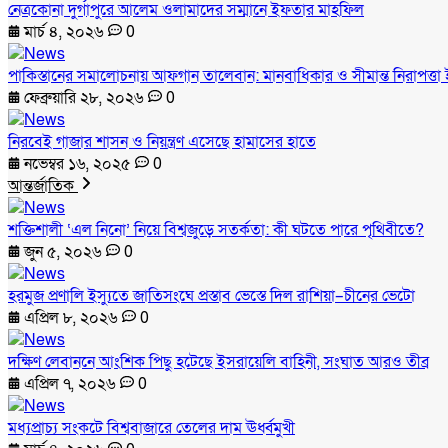
নেত্রকোনা দুর্গাপুরে আলেম ওলামাদের সম্মানে ইফতার মাহফিল
মার্চ ৪, ২০২৬
0
পাকিস্তানের সমালোচনায় আফগান তালেবান: মানবাধিকার ও সীমান্ত নিরাপত্তা ই
ফেব্রুয়ারি ২৮, ২০২৬
0
নিরবেই গাজার শাসন ও নিয়ন্ত্রণ এসেছে হামাসের হাতে
নভেম্বর ১৬, ২০২৫
0
আন্তর্জাতিক
শক্তিশালী ‘এল নিনো’ নিয়ে বিশ্বজুড়ে সতর্কতা: কী ঘটতে পারে পৃথিবীতে?
জুন ৫, ২০২৬
0
হরমুজ প্রণালি ইস্যুতে জাতিসংঘে প্রস্তাব ভেস্তে দিল রাশিয়া–চীনের ভেটো
এপ্রিল ৮, ২০২৬
0
দক্ষিণ লেবাননে আংশিক পিছু হটেছে ইসরায়েলি বাহিনী, সংঘাত আরও তীব্র
এপ্রিল ৭, ২০২৬
0
মধ্যপ্রাচ্য সংকটে বিশ্ববাজারে তেলের দাম ঊর্ধ্বমুখী