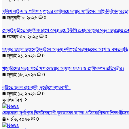
পুলিশ লাইন্স ও পুলিশ সুপারের কার্যালয়ে ফায়ার সার্ভিসের অগ্নি-নির্বাপন মহড়া
জানুয়ারী ৮, ২০২৬
0
সোনাইমুড়ীতে মানসিক চাপে অসুস্থ হয়ে ইউপি চেয়ারম্যানের মৃত্যু: ভারপ্রাপ্ত 
নভেম্বর ৩০, ২০২৫
0
যমুনার ভয়াল ভাঙনে টাঙ্গাইলে আতঙ্ক নদীগর্ভে মহাসড়কের অংশ ও বসতবাড়ি
জুলাই ২১, ২০২৬
0
খামারিদের সহজ শর্তে ঋণ দেওয়ার আশ্বাস মৎস্য ও প্রাণিসম্পদ প্রতিমন্ত্রীর।
জুলাই ১৮, ২০২৬
0
বৃষ্টিতে ডুবল রাজধানী, দুর্ভোগে নগরবাসী।
জুলাই ১২, ২০২৬
0
মুসলিম বিশ্ব
নেত্রকোনা দুর্গাপুরে তিনদিনব্যাপী কুরআনের আলো প্রতিযোগিতায় শিক্ষার্থীদে
মার্চ ৬, ২০২৬
0