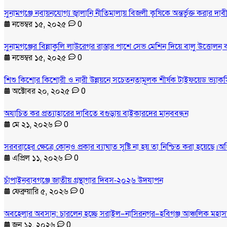
সুনামগঞ্জে নবায়নযোগ্য জ্বালানি নীতিমালায় বিজলী কৃষিকে অন্তর্ভুক্ত করার 
নভেম্বর ১৫, ২০২৫
0
সুনামগঞ্জের বিন্নাকুলি লাউরেগর রাস্তার পাশে সেভ মেশিন দিয়ে বালু উত্তোলন
নভেম্বর ১৫, ২০২৫
0
শিশু কিশোর কিশোরী ও নারী উন্নয়নে সচেতনতামূলক শীর্ষক টাইফয়েড ভ্যাকসি
অক্টোবর ২০, ২০২৫
0
অযাচিত কর প্রত্যাহারের দাবিতে বগুড়ায় বাইকারদের মানববন্ধন
মে ২১, ২০২৬
0
সরবরাহের ক্ষেত্রে কোনও প্রকার ব্যাঘাত সৃষ্টি না হয় তা নিশ্চিত করা হয়েছে।অ
এপ্রিল ১১, ২০২৬
0
চাঁপাইনবাবগঞ্জে জাতীয় গ্রন্থাগার দিবস-২০২৬ উদযাপন
ফেব্রুয়ারি ৫, ২০২৬
0
অবহেলার অবসান: চারলেন হচ্ছে সরাইল–নাসিরনগর–হবিগঞ্জ আঞ্চলিক মহা
জুন ১২, ২০২৬
0