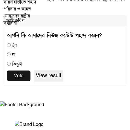
ভোট জরিপ
আপনি কি আমাদের নিউজ কন্টেন্ট পছন্দ করেন?
হ্যাঁ
না
কিছুটা
View result
Vote