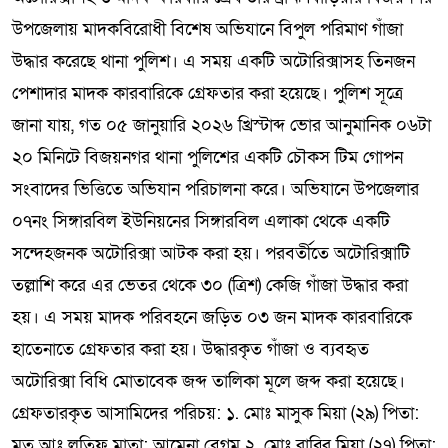
উপজেলায় মাদকবিরোধী বিশেষ অভিযানে বিপুল পরিমাণ গাঁজা
উদ্ধার করেছে থানা পুলিশ। এ সময় একটি অটোরিক্সাসহ তিনজন
পেশাদার মাদক কারবারিকে গ্রেফতার করা হয়েছে। পুলিশ সূত্রে
জানা যায়, গত ০৫ জানুয়ারি ২০২৬ খ্রিস্টাব্দ ভোর আনুমানিক ০৬টা
২০ মিনিটে বিজয়নগর থানা পুলিশের একটি চৌকস টিম গোপন
সংবাদের ভিত্তিতে অভিযান পরিচালনা করে। অভিযানে উপজেলার
০৭নং সিঙ্গারবিল ইউনিয়নের সিঙ্গারবিল এলাকা থেকে একটি
সন্দেহজনক অটোরিক্সা আটক করা হয়। পরবর্তীতে অটোরিক্সাটি
তল্লাশি করে এর ভেতর থেকে ৩০ (ত্রিশ) কেজি গাঁজা উদ্ধার করা
হয়। এ সময় মাদক পরিবহনে জড়িত ০৩ জন মাদক কারবারিকে
হাতেনাতে গ্রেফতার করা হয়। উদ্ধারকৃত গাঁজা ও ব্যবহৃত
অটোরিক্সা বিধি মোতাবেক জব্দ তালিকা মূলে জব্দ করা হয়েছে।
গ্রেফতারকৃত আসামিদের পরিচয়: ১. মোঃ মাসুক মিয়া (২৯) পিতা:
মৃত আঃ লতিফ মাতা: আমেনা বেগম ২. মোঃ রাব্বি মিয়া (২৭) পিতা: