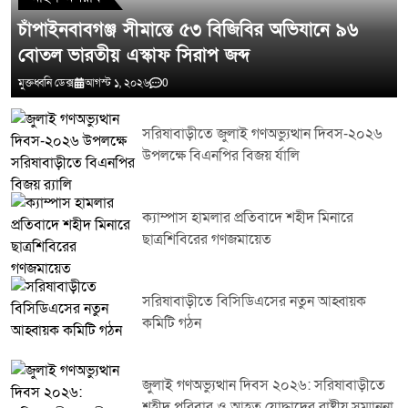
চাঁপাইনবাবগঞ্জ সীমান্তে ৫৩ বিজিবির অভিযানে ৯৬
বোতল ভারতীয় এস্কাফ সিরাপ জব্দ
মুক্তধ্বনি ডেক্স
আগস্ট ১, ২০২৬
0
সরিষাবাড়ীতে জুলাই গণঅভ্যুত্থান দিবস-২০২৬
উপলক্ষে বিএনপির বিজয় র্যালি
ক্যাম্পাস হামলার প্রতিবাদে শহীদ মিনারে
ছাত্রশিবিরের গণজমায়েত
সরিষাবাড়ীতে বিসিডিএসের নতুন আহ্বায়ক
কমিটি গঠন
জুলাই গণঅভ্যুত্থান দিবস ২০২৬: সরিষাবাড়ীতে
শহীদ পরিবার ও আহত যোদ্ধাদের রাষ্ট্রীয় সম্মাননা