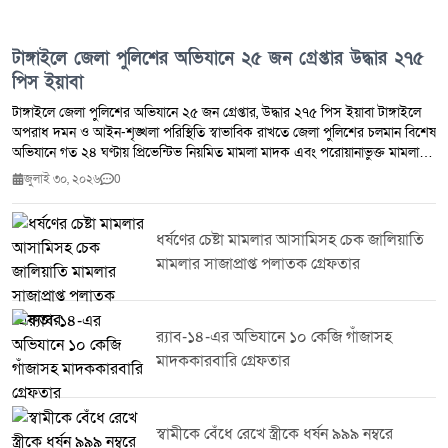
টাঙ্গাইলে জেলা পুলিশের অভিযানে ২৫ জন গ্রেপ্তার উদ্ধার ২৭৫
পিস ইয়াবা
টাঙ্গাইলে জেলা পুলিশের অভিযানে ২৫ জন গ্রেপ্তার, উদ্ধার ২৭৫ পিস ইয়াবা টাঙ্গাইলে
অপরাধ দমন ও আইন-শৃঙ্খলা পরিস্থিতি স্বাভাবিক রাখতে জেলা পুলিশের চলমান বিশেষ
অভিযানে গত ২৪ ঘণ্টায় প্রিভেন্টিভ নিয়মিত মামলা মাদক এবং পরোয়ানাভুক্ত মামলায়
মোট ২৫ জনকে গ্রেপ্তার করা হয়েছে।জেলা পুলিশ সূত্র জানায় সম্মানিত পুলিশ সুপারের
জুলাই ৩০, ২০২৬
0
নির্দেশনায় জেলার সকল থানা ও ইউনিটের ইনচার্জদের নেতৃত্বে পরিচালিত এ অভিযানে
২৭৫ পিস ইয়াবা উদ্ধার করা হয়। একই সঙ্গে ৭ জন মাদক ব্যবসায়ীকে গ্রেপ্তার করা
হয়েছে।টাঙ্গাইল জেলা পুলিশ জানিয়েছে মাদক,সন্ত্রাস ও অন্যান্য অপরাধ দমনে এ
ধর্ষণের চেষ্টা মামলার আসামিসহ চেক জালিয়াতি
ধরনের অভিযান অব্যাহত থাকবে। অপরাধ নিয়ন্ত্রণে জনগণের সহযোগিতা কামনা করে
মামলার সাজাপ্রাপ্ত পলাতক গ্রেফতার
পুলিশ সবাইকে অপরাধ ও অপরাধীদের বিষয়ে তথ্য দিয়ে আইন-শৃঙ্খলা রক্ষায় সহায়তা
করার আহ্বান জানিয়েছে।
র‌্যাব-১৪-এর অভিযানে ১০ কেজি গাঁজাসহ
মাদককারবারি গ্রেফতার
স্বামীকে বেঁধে রেখে স্ত্রীকে ধর্ষন ৯৯৯ নম্বরে