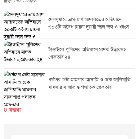
জুলাই ৩০, ২০২৬
0
ঔষধ প্রশাসন জেলা কার্যালয় মানিকগঞ্জ এবং জেলা প্রশাসন মানিকগঞ্জের সমন্বয়ে
শিবালয় ও ঘিওর উপজেলার মোট পাঁচটি ফার্মেসিতে মোবাইল কোর্ট পরিচালিত হয়।
অভিযান চলাকালে মেয়াদোত্তীর্ণ ওষুধ সংরক্ষণ ও বিক্রি এবং ফিজিশিয়ান স্যাম্পল বিক্রির
দেলদুয়ারে ভ্রাম্যমাণ আদালতের অভিযানে
প্রমাণ পাওয়ায় ঔষধ ও কসমেটিক আইন ২০২৩-এর ৪০(খ) ও ৪০(গ) ধারায় তিনটি
৩০৩টি অবৈধ চায়না দুয়ারী জাল জব্দ ও ধ্বংস
ফার্মেসিকে সর্বমোট ১৯,০০০ (উনিশ হাজার) টাকা অর্থদণ্ড করা হয়।সংশ্লিষ্ট কর্তৃপক্ষ
জানিয়েছে, জনস্বাস্থ্য সুরক্ষা এবং নিরাপদ ওষুধ সরবরাহ নিশ্চিত করতে এ ধরনের
অভিযান ভবিষ্যতেও নিয়মিতভাবে অব্যাহত থাকবে।
টাঙ্গাইলে পুলিশের অভিযানে মাদক উদ্ধারসহ
গ্রেফতার ২৪
ধর্ষণের চেষ্টা মামলার আসামি ও চেক জালিয়াতি
মামলার সাজাপ্রাপ্ত পলাতক গ্রেফতার
0 মন্তব্য