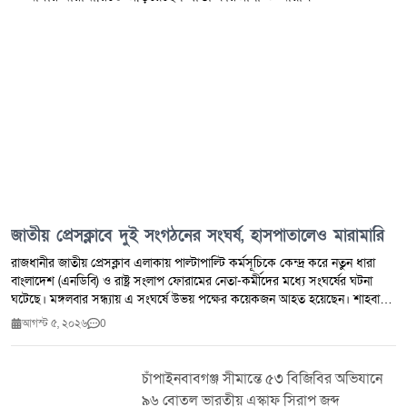
জাতীয় প্রেসক্লাবে দুই সংগঠনের সংঘর্ষ, হাসপাতালেও মারামারি
রাজধানীর জাতীয় প্রেসক্লাব এলাকায় পাল্টাপাল্টি কর্মসূচিকে কেন্দ্র করে নতুন ধারা
বাংলাদেশ (এনডিবি) ও রাষ্ট্র সংলাপ ফোরামের নেতা-কর্মীদের মধ্যে সংঘর্ষের ঘটনা
ঘটেছে। মঙ্গলবার সন্ধ্যায় এ সংঘর্ষে উভয় পক্ষের কয়েকজন আহত হয়েছেন। শাহবাগ
থানা-পুলিশ সূত্রে জানা যায়, গত শনিবার জুলাই গণ-অভ্যুত্থান ও শহীদদের নিয়ে কটূক্তি
আগস্ট ৫, ২০২৬
0
করার অভিযোগ তুলে রাষ্ট্র সংলাপ ফোরামের সদস্যসচিব আ ন ম আয়াস নতুন ধারা
বাংলাদেশের ভাইস চেয়ারম্যান শান্তা ফারজানাকে চড় মারেন। এর আগে ১ আগস্ট
এনডিবির কার্যালয়ে শান্তা ফারজানাকে মারধরের অভিযোগও রয়েছে। প্রত্যক্ষদর্শী ও
চাঁপাইনবাবগঞ্জ সীমান্তে ৫৩ বিজিবির অভিযানে
পুলিশ জানায়, ওই ঘটনার জেরে মঙ্গলবার সন্ধ্যায় জাতীয় প্রেসক্লাব এলাকায় দুই সংগঠন
৯৬ বোতল ভারতীয় এস্কাফ সিরাপ জব্দ