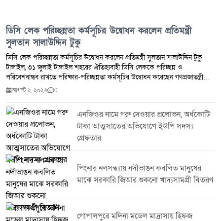
ডিসি লেক পরিচ্ছন্নতা কর্মসূচির উদ্বোধন করলেন প্রতিমন্ত্রী
সুলতান সালাউদ্দিন টুকু
ডিসি লেক পরিচ্ছন্নতা কর্মসূচির উদ্বোধন করলেন প্রতিমন্ত্রী সুলতান সালাউদ্দিন টুকু
টাঙ্গাইল, ৩১ জুলাই টাঙ্গাইল শহরের ঐতিহ্যবাহী ডিসি লেককে পরিচ্ছন্ন ও
পরিবেশবান্ধব রাখতে পরিষ্কার-পরিচ্ছন্নতা কর্মসূচির উদ্বোধন করেছেন গণপ্রজাতন্ত্রী
বাংলাদেশ সরকারের মৎস্য ও প্রাণিসম্পদ প্রতিমন্ত্রী জনাব সুলতান সালাউদ্দিন টুকু,
আগস্ট ২, ২০২৬
0
এমপি।শুক্রবার (৩১ জুলাই) আয়োজিত এ কর্মসূচির উদ্বোধনকালে প্রতিমন্ত্রী বলেন,
একটি পরিচ্ছন্ন ও বাসযোগ্য টাঙ্গাইল গড়ে তুলতে সরকারি উদ্যোগের পাশাপাশি
এনজিওর নামে গরু দেওয়ার প্রলোভন, অর্ধকোটি
সর্বস্তরের জনগণের স্বতঃস্ফূর্ত অংশগ্রহণ প্রয়োজন। পরিবেশ সংরক্ষণ এবং
টাকা আত্মসাতের অভিযোগে ইউপি সদস্য
জনসচেতনতা বৃদ্ধির মাধ্যমে টাঙ্গাইলকে একটি সবুজ, সুন্দর ও পরিচ্ছন্ন জেলায় পরিণত
করা সম্ভব বলে তিনি আশাবাদ ব্যক্ত করেন।এ সময় তিনি ডিসি লেকের সৌন্দর্য ও
গ্রেফতার
পরিবেশগত ভারসাম্য রক্ষায় নিয়মিত পরিচ্ছন্নতা কার্যক্রম পরিচালনার ওপর গুরুত্বারোপ
করেন এবং এ ধরনের উদ্যোগে সবাইকে সম্পৃক্ত হওয়ার আহ্বান জানান।কর্মসূচিতে
জেলা প্রশাসনের ঊর্ধ্বতন কর্মকর্তা বিভিন্ন সরকারি দপ্তরের প্রতিনিধি স্বেচ্ছাসেবী
পিংনার নলসন্ধ্যায় নদীভাঙন কবলিত মানুষের
সংগঠনের সদস্যসহ বিভিন্ন শ্রেণি-পেশার মানুষ অংশ নেন।
মাঝে সরকারি জিআর শুকনো খাদ্যসামগ্রী বিতরণ
গোপালপুরে মদিনা মডেল মাদ্রাসায় হিফজ