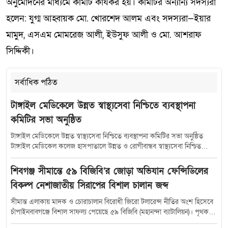
অনুমোদনের মাধ্যমে কমিটি কার্যকর হয়। কমিটির অন্যান্য সদস্যরা
হলেন: যুগ্ম আহ্বায়ক মো. খোরশেদ আলম এবং সদস্যরা—ইয়ার
মামুদ, এসএম মোমরেজ আলী, ইউসুফ আলী ও মো. আশরাফ
সিদ্দিকী।
সর্বাধিক পঠিত
টাঙ্গাইল মেডিকেলে উন্নত স্বাস্থ্যসেবা নিশ্চিতে ব্যবস্থাপনা
কমিটির সভা অনুষ্ঠিত
টাঙ্গাইল মেডিকেলে উন্নত স্বাস্থ্যসেবা নিশ্চিতে ব্যবস্থাপনা কমিটির সভা অনুষ্ঠিত
টাঙ্গাইল মেডিকেল কলেজ হাসপাতালে উন্নত ও রোগীবান্ধব স্বাস্থ্যসেবা নিশ্চিত
করতে হাসপাতাল ব্যবস্থাপনা কমিটির সমন্বয় সভা অনুষ্ঠিত হয়েছে। শুক্রবার (১০
জুলাই) সকাল সাড়ে ১০টায় হাসপাতালের কনফারেন্স রুমে আয়োজিত এ সভায়
শিবগঞ্জ সীমান্তে ৫৯ বিজিবি’র জোড়া অভিযান ফেন্সিডিলের
সভাপতিত্ব করেন টাঙ্গাইল-৫ (সদর) আসনের সংসদ সদস্য মৎস্য ও প্রাণিসম্পদ
বিকল্প নেশাজাতীয় সিরাপের বিশাল চালান জব্দ
প্রতিমন্ত্রী এবং হাসপাতাল ব্যবস্থাপনা কমিটির সভাপতি সুলতান সালাউদ্দিন টুকু।
সভায় উপস্থিত ছিলেন স্বাস্থ্যসেবা বিভাগের যুগ্মসচিব মো.মুস্তাফিজুর রহমান জেলা
সীমান্ত এলাকায় মাদক ও চোরাচালান বিরোধী জিরো টলারেন্স নীতির অংশ হিসেবে
প্রশাসক শরীফা হক অতিরিক্ত জেলা প্রশাসক (সার্বিক) সঞ্জয় কুমার মহন্ত অতিরিক্ত
চাঁপাইনবাবগঞ্জে বিশাল সাফল্য পেয়েছে ৫৯ বিজিবি (মহানন্দা ব্যাটালিয়ন)। পৃথক
পুলিশ সুপার মো.রবিউল ইসলাম, টাঙ্গাইল গণপূর্ত বিভাগের নির্বাহী প্রকৌশলী শম্ভু
দুটি বিশেষ অভিযান চালিয়ে বিপুল পরিমাণ ভারতীয় ‘Eskuf’ সিরাপ জব্দ করেছে
রাম পাল সিভিল সার্জন ডা. ফরাজী মুহাম্মদ মাহবুবুল আলম মঞ্জু,টাঙ্গাইল মেডিকেল