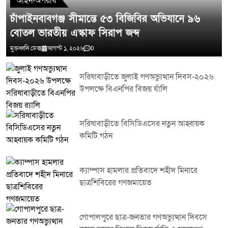
আইন-অপরাধ
চাঁপাইনবাবগঞ্জ সীমান্তে ৫৩ বিজিবির অভিযানে ৯৬
বোতল ভারতীয় এস্কাফ সিরাপ জব্দ
মুক্তধ্বনি ডেক্স
আগস্ট ১, ২০২৬
0
সরিষাবাড়ীতে জুলাই গণঅভ্যুত্থান দিবস-২০২৬
উপলক্ষে বিএনপির বিজয় র্যালি
সরিষাবাড়ীতে বিসিডিএসের নতুন আহ্বায়ক
কমিটি গঠন
ক্যাম্পাস হামলার প্রতিবাদে শহীদ মিনারে
ছাত্রশিবিরের গণজমায়েত
গোপালপুরে ছাত্র-জনতার গণঅভ্যুত্থান দিবসে