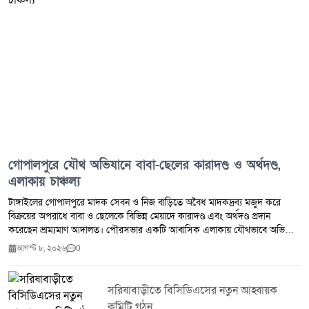
গোপালপুরে যৌথ অভিযানে বাবা-ছেলের কারাদণ্ড ও অর্থদণ্ড,
এলাকায় চাঞ্চল্য
টাঙ্গাইলের গোপালপুরে মাদক সেবন ও নিজ বাড়িতে অবৈধ মাদকদ্রব্য মজুদ করে
বিক্রয়ের অপরাধে বাবা ও ছেলেকে বিভিন্ন মেয়াদে কারাদণ্ড এবং অর্থদণ্ড প্রদান
করেছেন ভ্রাম্যমাণ আদালত। পৌরসভার একটি আবাসিক এলাকায় যৌথভাবে অভিযান
পরিচালনা করে তাদের হাতেনাতে গ্রেপ্তার করার পর তাৎক্ষণিকভাবে এই দণ্ডাদেশ
আগস্ট ৮, ২০২৬
0
ঘোষণা করা হয়। এ ঘটনার পর স্থানীয় বাসিন্দাদের মাঝে ব্যাপক আলোড়ন সৃষ্টি হয়েছে।
বৃহস্পতিবার (৬ আগস্ট) দুপুরে উপজেলার গোপালপুর পৌরসভার আভুঙ্গী মহল্লায় এ
মাদকবিরোধী ঝটিকা অভিযান পরিচালিত হয়। ভ্রাম্যমাণ আদালত সূত্রে জানা যায়,
সরিষাবাড়ীতে বিসিডিএসের নতুন আহ্বায়ক
সাজাপ্রাপ্ত ব্যক্তিরা দীর্ঘদিন ধরে এলাকায় মাদক সেবনের পাশাপাশি নিজেদের
কমিটি গঠন