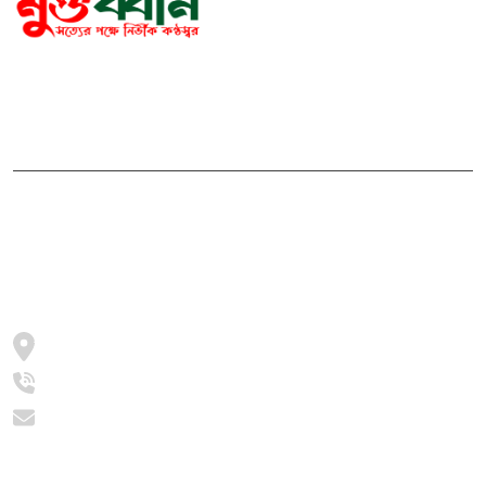
সম্পাদক ও প্রকাশকঃ মোঃ আরিফুল ইসলাম
ভারপ্রাপ্ত সম্পাদকঃ শেখ মাহদী হাসান শিবলী
আমাদের সম্পর্কে
মুক্তধ্বনি বাংলাদেশের একটি জনপ্রিয় বাংলা নিউজ পোর্টাল
জামালপুর, সরিষাবাড়ী, ২০৫৪
+8801997016631
info@muktodhoni.com
বিভাগ