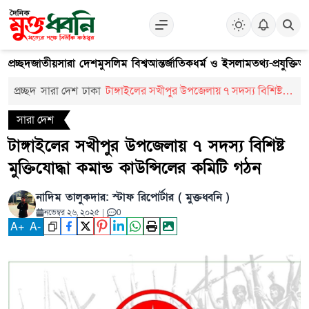
প্রচ্ছদ
জাতীয়
সারা দেশ
মুসলিম বিশ্ব
আন্তর্জাতিক
ধর্ম ও ইসলাম
তথ্য-প্রযুক্তি
আ
প্রচ্ছদ
সারা দেশ
ঢাকা
টাঙ্গাইলের সখীপুর উপজেলায় ৭ সদস্য বিশিষ্ট
মুক্তিযোদ্ধা কমান্ড কাউন্সিলের কমিটি গঠন
সারা দেশ
টাঙ্গাইলের সখীপুর উপজেলায় ৭ সদস্য বিশিষ্ট
মুক্তিযোদ্ধা কমান্ড কাউন্সিলের কমিটি গঠন
নাদিম তালুকদার: স্টাফ রিপোর্টার ( মুক্তধ্বনি )
নভেম্বর ২৬, ২০২৫
|
0
A
+
A
-