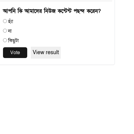
আপনি কি আমাদের নিউজ কন্টেন্ট পছন্দ করেন?
হ্যাঁ
না
কিছুটা
View result
Vote