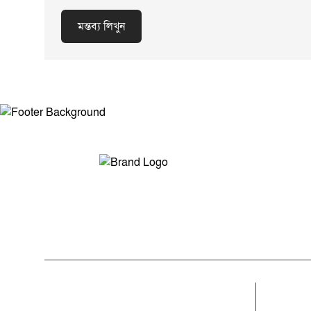
প্রতিরোধ গড়ে তুলবে বলে হুঁশিয়ারি দেন তিনি।
হাফেজ মাওলানা শরিফ
বিষয়ক সম্পাদক হিস
মন্তব্য লিখুন
(ভূঞাপুর), ছাত্র কল
মুফতী আবুজর গিফারী,
সম্পাদক হিসেবে মাও
সদস্য হিসেবে মাওলা
এবং সদস্য হিসেবে 
(কালিহাতী) নির্বাচিত
নবনির্বাচিত কমিটির 
ফাউন্ডেশনের মানোন্নয
মান বৃদ্ধি, শিক্ষক-শি
এবং সংগঠনের লক্ষ্য ও
আন্তরিকতার সঙ্গে দা
করেন। পাশাপাশি টাঙ্
ব্যবস্থাকে আরও সুস
মন্তব্য লিখুন
সম্পাদক ও প্রকাশকঃ মোঃ আরিফুল ইসলাম
ঐক্যবদ্ধভাবে কাজ কর
ভারপ্রাপ্ত সম্পাদকঃ শেখ মাহদী হাসান শিবলী
আমাদের সম্পর্কে
বিভাগ