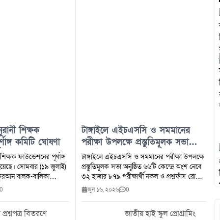
ূরানী শিক্ষক
টাঙ্গাইলে এইচএসসি ও সমমানের
্ণাঙ্গ কমিটি ঘোষণা
পরীক্ষা উপলক্ষে প্রস্তুতিমূলক সভা
অনুষ্ঠিত
শিক্ষক ফাউন্ডেশনের পূর্ণাঙ্গ
টাঙ্গাইলে এইচএসসি ও সমমানের পরীক্ষা উপলক্ষে
য়েছে। সোমবার (১৯ জুলাই)
প্রস্তুতিমূলক সভা অনুষ্ঠিত ৬৬টি কেন্দ্রে অংশ নেবে
কুরআন বালক-বালিকা
৩২ হাজার ৮৭৯ পরীক্ষার্থী নকল ও প্রশ্নফাঁস রোধে
্গাইল জেলার বিভিন্ন
কঠোর ব্যবস্থা ১৬ জুন ২০২৬ আসন্ন এইচএসসি ও
0
জুন ১৬, ২০২৬
0
েরাম ও দায়িত্বশীল
সমমানের পরীক্ষা সুষ্ঠু স্বচ্ছ শান্তিপূর্ণ ও নকলমুক্ত
িতিতে ভোটের মাধ্যমে এ
পরিবেশে সম্পন্ন করার লক্ষ্যে টাঙ্গাইল জেলা
 প্রশ্নপত্র বিতরণে
জাতীয় হাই স্কুল প্রোগ্রামিং
। ভোটগ্রহণ শেষে
প্রশাসনের উদ্যোগে এক প্রস্তুতিমূলক সভা অনুষ্ঠিত