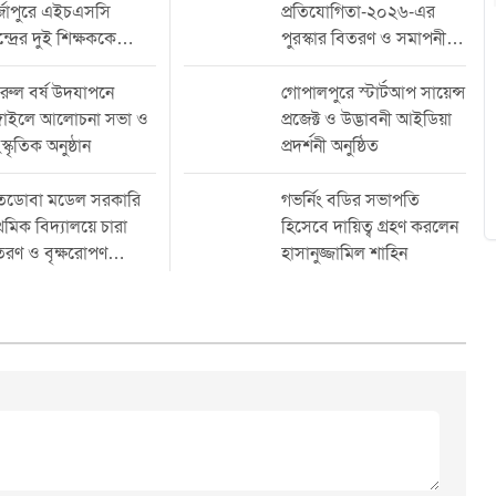
র্জাপুরে এইচএসসি
প্রতিযোগিতা-২০২৬-এর
 ঘোষণা করা হয়। এতে
হয়েছে। মঙ্গলবার (১৬ জুন) জেলা প্রশাসকের
বাচিত হন মুফতী শেখ মাহদী
কার্যালয়ের সম্মেলন কক্ষে আয়োজিত এ সভায়
্দ্রের দুই শিক্ষককে
পুরস্কার বিতরণ ও সমাপনী
়র সভাপতি নির্বাচিত হন
পরীক্ষার সার্বিক প্রস্তুতি আইনশৃঙ্খলা পরিস্থিতি,
িত্ব থেকে অব্যাহতি
অনুষ্ঠান অনুষ্ঠিত
ুল হক (টাঙ্গাইল সদর)।
প্রশ্নপত্রের নিরাপত্তা কেন্দ্র ব্যবস্থাপনা এবং
রুল বর্ষ উদযাপনে
গোপালপুরে স্টার্টআপ সায়েন্স
 নির্বাচিত হন নোমান আমোদ
পরীক্ষার্থীদের নির্বিঘ্ন অংশগ্রহণ নিশ্চিত করতে
ঙ্গাইলে আলোচনা সভা ও
প্রজেক্ট ও উদ্ভাবনী আইডিয়া
েজ মাওলানা শরিফুল ইসলাম
প্রয়োজনীয় নানা বিষয় নিয়ে বিস্তারিত আলোচনা করা
স্কৃতিক অনুষ্ঠান
প্রদর্শনী অনুষ্ঠিত
 সম্পাদক নির্বাচিত হন
হয়।সভায় জানানো হয় চলতি বছর টাঙ্গাইল জেলার
াম। সহ-সাধারণ সম্পাদক
৬৬টি পরীক্ষা কেন্দ্রে মোট ৩২ হাজার ৮৭৯ জন
হন হাফেজ মাওলানা আল-আমিন
পরীক্ষার্থী এইচএসসি ও সমমানের পরীক্ষায়
তডোবা মডেল সরকারি
গভর্নিং বডির সভাপতি
সাইফুল ইসলাম (নলিন) এবং
অংশগ্রহণ করবে। এর মধ্যে সাধারণ শিক্ষা বোর্ড,
াথমিক বিদ্যালয়ে চারা
হিসেবে দায়িত্ব গ্রহণ করলেন
ন মিরাজ (ভূঞাপুর)।
মাদ্রাসা শিক্ষা বোর্ড ও কারিগরি শিক্ষা বোর্ডের
তরণ ও বৃক্ষরোপণ
হাসানুজ্জামিল শাহিন
ির্বাচিত হন মুফতী রবিউল
শিক্ষার্থীরা অন্তর্ভুক্ত রয়েছে। জেলার বিভিন্ন
ক সম্পাদক হিসেবে দায়িত্ব
মসূচি
উপজেলার শিক্ষাপ্রতিষ্ঠান থেকে পরীক্ষার্থীরা এসব
আবু রায়হান (ধনবাড়ী) ও
কেন্দ্রে পরীক্ষায় অংশ নেবে।সভায় জেলা প্রশাসনের
ান (মধুপুর)। অর্থ সম্পাদক
ঊর্ধ্বতন কর্মকর্তাবৃন্দ জেলা পুলিশ শিক্ষা বিভাগ,স্বাস্থ্য
মাওলানা আব্দুর রশিদ
বিভাগ, বিদ্যুৎ বিভাগ, ফায়ার সার্ভিস বিভিন্ন শিক্ষা
্পাদক মাওলানা জুবাইর
প্রতিষ্ঠানের প্রধান এবং কেন্দ্র সচিবগণ উপস্থিত
ফতর সম্পাদক শামীম মিয়া
ছিলেন। অংশগ্রহণকারীরা পরীক্ষা চলাকালে সম্ভাব্য
সম্পাদক নির্বাচিত হন হাফেজ
চ্যালেঞ্জ ও তা মোকাবিলার কৌশল নিয়ে মতবিনিময়
াবাড়ী) এবং সহ-প্রচার
করেন।সভায় বিশেষভাবে গুরুত্ব দেওয়া হয় প্রশ্নপত্র
লানা মাসউদ (সরিষাবাড়ী)।
গ্রহণ সংরক্ষণ ও বিতরণ কার্যক্রমের নিরাপত্তার
বিষয়ক সম্পাদক হিসেবে
ওপর। প্রশ্নপত্র ফাঁস বা এ-সংক্রান্ত কোনো গুজব