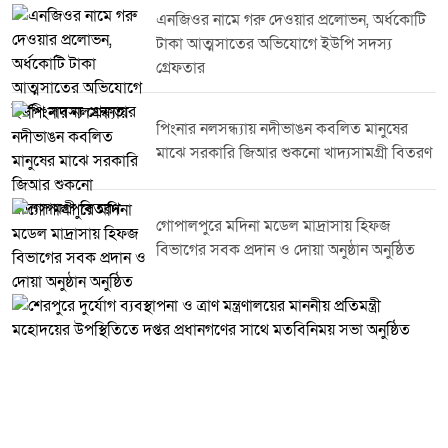
একটি পরিচ্ছন্ন ও বাসযোগ্য টাঙ্গাইল গড়ে তুলতে সরকারি উদ্যোগের পাশাপাশি
এনজিওর নামে গরু দেওয়ার প্রলোভন, অর্ধকোটি
সর্বস্তরের জনগণের স্বতঃস্ফূর্ত অংশগ্রহণ প্রয়োজন। পরিবেশ সংরক্ষণ এবং
টাকা আত্মসাতের অভিযোগে ইউপি সদস্য
জনসচেতনতা বৃদ্ধির মাধ্যমে টাঙ্গাইলকে একটি সবুজ, সুন্দর ও পরিচ্ছন্ন জেলায় পরিণত
করা সম্ভব বলে তিনি আশাবাদ ব্যক্ত করেন।এ সময় তিনি ডিসি লেকের সৌন্দর্য ও
গ্রেফতার
পরিবেশগত ভারসাম্য রক্ষায় নিয়মিত পরিচ্ছন্নতা কার্যক্রম পরিচালনার ওপর গুরুত্বারোপ
করেন এবং এ ধরনের উদ্যোগে সবাইকে সম্পৃক্ত হওয়ার আহ্বান জানান।কর্মসূচিতে
জেলা প্রশাসনের ঊর্ধ্বতন কর্মকর্তা বিভিন্ন সরকারি দপ্তরের প্রতিনিধি স্বেচ্ছাসেবী
পিংনার নলসন্ধ্যায় নদীভাঙন কবলিত মানুষের
সংগঠনের সদস্যসহ বিভিন্ন শ্রেণি-পেশার মানুষ অংশ নেন।
মাঝে সরকারি জিআর শুকনো খাদ্যসামগ্রী বিতরণ
গোপালপুরে মদিনা মডেল মাদ্রাসায় হিফজ
বিভাগের সবক প্রদান ও দোয়া অনুষ্ঠান অনুষ্ঠিত