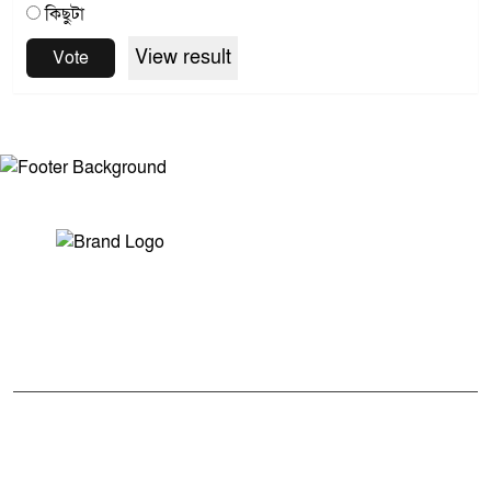
কিছুটা
View result
Vote
সম্পাদক ও প্রকাশকঃ মোঃ আরিফুল ইসলাম
ভারপ্রাপ্ত সম্পাদকঃ শেখ মাহদী হাসান শিবলী
আমাদের সম্পর্কে