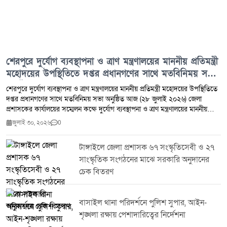
শেরপুরে দুর্যোগ ব্যবস্থাপনা ও ত্রাণ মন্ত্রণালয়ের মাননীয় প্রতিমন্ত্রী
মহোদয়ের উপস্থিতিতে দপ্তর প্রধানগণের সাথে মতবিনিময় সভা
অনুষ্ঠিত
শেরপুরে দুর্যোগ ব্যবস্থাপনা ও ত্রাণ মন্ত্রণালয়ের মাননীয় প্রতিমন্ত্রী মহোদয়ের উপস্থিতিতে
দপ্তর প্রধানগণের সাথে মতবিনিময় সভা অনুষ্ঠিত আজ (২৮ জুলাই ২০২৬) জেলা
প্রশাসকের কার্যালয়ের সম্মেলন কক্ষে দুর্যোগ ব্যবস্থাপনা ও ত্রাণ মন্ত্রণালয়ের মাননীয়
প্রতিমন্ত্রী জনাব এম. ইকবাল হোসেইন এমপি মহোদয়ের সাথে জেলার সকল দপ্তর
জুলাই ৩০, ২০২৬
0
প্রধানগণের মতবিনিময় সভা অনুষ্ঠিত হয়। উক্ত সভায় সভাপতিত্ব করেন শেরপুর জেলার
জেলা প্রশাসক ও বিজ্ঞ জেলা ম্যাজিস্ট্রেট মিজ্ ফরিদা ইয়াসমিন। বিশেষ অতিথি হিসেবে
টাঙ্গাইলে জেলা প্রশাসক ৬৭ সংস্কৃতিসেবী ও ২৭
উপস্থিত ছিলেন জনাব মোঃ মাহমুদুল হক রুবেল মাননীয় সংসদ সদস্য (
সাংস্কৃতিক সংগঠনের মাঝে সরকারি অনুদানের
শেরপুর-৩),মিজ্ সানসিলা জেবরিন মাননীয় সংসদ সদস্য ( সংরক্ষিত মহিলা আসন-১৫)।
এছাড়া অন্যান্য অতিথিদের মধ্যে উপস্থিত ছিলেন জনাব এবিএম মামুনুর রশীদ
চেক বিতরণ
পলাশ,প্রশাসক জেলা পরিষদ শেরপুর, জনাব দীপংকর রায় প্রধান নির্বাহী কর্মকর্তা, জেলা
পরিষদ শেরপুর, মিজ নাসরিন আক্তার অতিরিক্ত পুলিশ সুপার,শেরপুর সদর সার্কেল,
মিজ আরিফা সিদ্দিকা উপপরিচালক, স্থানীয় সরকার শেরপুর জনাব মোঃ শাকিল আহমেদ
বাসাইল থানা পরিদর্শনে পুলিশ সুপার, আইন-
অতিরিক্ত জেলা প্রশাসক (সার্বিক),শেরপুর এবং বিভিন্ন দপ্তরের দপ্তর প্রধানগন।সভায়
শৃঙ্খলা রক্ষায় পেশাদারিত্বের নির্দেশনা
জেলার সাম্প্রতিক দুর্যোগ মোকাবেলা ত্রাণ বিতরণ কার্যক্রমের গতিশীলতা বৃদ্ধি এবং