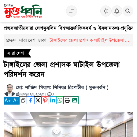
প্রচ্ছদ
জাতীয়
সারা দেশ
মুসলিম বিশ্ব
আন্তর্জাতিক
ধর্ম ও ইসলাম
তথ্য-প্রযুক্তি
আ
প্রচ্ছদ
সারা দেশ
ঢাকা
টাঙ্গাইলের জেলা প্রশাসক ঘাটাইল উপজেলা
পরিদর্শন করেন
সারা দেশ
টাঙ্গাইলের জেলা প্রশাসক ঘাটাইল উপজেলা
পরিদর্শন করেন
মো: সাজিদ পিয়াল: সিনিয়র রিপোর্টার ( মুক্তধ্বনি )
নভেম্বর ২৬, ২০২৫
|
0
A
+
A
-