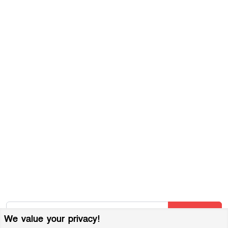
সম্পাদকীয় নীতিমালা
যোগাযোগ করুন
ব্যবহারের শর্তাবলী
গোপনীয়তা নীতি
আমাদের সম্পর্কে
আর্কাইভ
বিজ্ঞাপন প্যাকেজ
আমাদের নিউজলেটার জন্য সাইন আপ করুন
আমাদের নতুন নিবন্ধগুলি তাৎক্ষণিকভাবে পেতে আমাদের নিউজলেটারে
সাবস্ক্রাইব করুন!
Subscribe
We value your privacy!