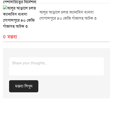
বিভিন্ন সরকারী দপ্তরের সেবা কার্যক্রম সমন্বয়ের মাধ্যমে সাধারণ মানুষের দোরগোড়ায়
পৌঁছে দেওয়ার বিষয়ে বিস্তারিত আলোচনা হয়। মাননীয় প্রতিমন্ত্রী মহোদয় উপস্থিত দপ্তর
প্রধানগণকে সরকারের উন্নয়ন লক্ষ্যমাত্রা অর্জনে নিষ্ঠার সাথে কাজ করার দিকনির্দেশনা
আলুর আড়ালে চলত ক্যানাবিস ব্যবসা
প্রদান করেন।প্রচারে: মিডিয়া সেল, জেলা প্রশাসকের কার্যালয়, শেরপুর।
গোপালপুরে ৪০ কেজি গাঁজাসহ আটক ৩
0 মন্তব্য
মন্তব্য লিখুন
Cancel Replay