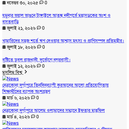
নভেম্বর ৩০, ২০২৫
0
যমুনার ভয়াল ভাঙনে টাঙ্গাইলে আতঙ্ক নদীগর্ভে মহাসড়কের অংশ ও
বসতবাড়ি
জুলাই ২১, ২০২৬
0
খামারিদের সহজ শর্তে ঋণ দেওয়ার আশ্বাস মৎস্য ও প্রাণিসম্পদ প্রতিমন্ত্রীর।
জুলাই ১৮, ২০২৬
0
বৃষ্টিতে ডুবল রাজধানী, দুর্ভোগে নগরবাসী।
জুলাই ১২, ২০২৬
0
মুসলিম বিশ্ব
নেত্রকোনা দুর্গাপুরে তিনদিনব্যাপী কুরআনের আলো প্রতিযোগিতায়
শিক্ষার্থীদের ব্যাপক অংশগ্রহণ
মার্চ ৬, ২০২৬
0
নেত্রকোনা দুর্গাপুরে আলেম ওলামাদের সম্মানে ইফতার মাহফিল
মার্চ ৪, ২০২৬
0