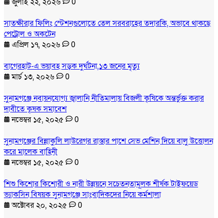
জুলাই ২২, ২০২৬
0
সাতক্ষীরার ফিলিং স্টেশনগুলোতে তেল সরবরাহের তদারকি, অভাবে থাকছে
পেট্রোল ও অকটেন
এপ্রিল ১৭, ২০২৬
0
বাগেরহাট-এ ভয়াবহ সড়ক দুর্ঘটনা,১৩ জনের মৃত্যু
মার্চ ১৩, ২০২৬
0
সুনামগঞ্জে নবায়নযোগ্য জ্বালানি নীতিমালায় বিজলী কৃষিকে অন্তর্ভুক্ত করার
দাবীতে কৃষক সমাবেশ
নভেম্বর ১৫, ২০২৫
0
সুনামগঞ্জের বিন্নাকুলি লাউরেগর রাস্তার পাশে সেভ মেশিন দিয়ে বালু উত্তোলন
করে মালেক বাহিনী
নভেম্বর ১৫, ২০২৫
0
শিশু কিশোর কিশোরী ও নারী উন্নয়নে সচেতনতামূলক শীর্ষক টাইফয়েড
ভ্যাকসিন বিষয়ক সুনামগঞ্জে সাংবাদিকদের নিয়ে কর্মশালা
অক্টোবর ২০, ২০২৫
0