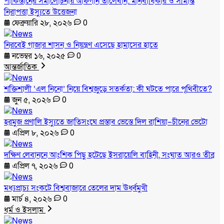
পাকিস্তানের সমালোচনায় আফগান তালেবান: মানবাধিকার ও সীমান্ত
নিরাপত্তা ইস্যুতে উত্তেজনা
ফেব্রুয়ারি ২৮, ২০২৬
0
নিরবেই গাজার শাসন ও নিয়ন্ত্রণ এসেছে হামাসের হাতে
নভেম্বর ১৬, ২০২৫
0
আন্তর্জাতিক
শক্তিশালী ‘এল নিনো’ নিয়ে বিশ্বজুড়ে সতর্কতা: কী ঘটতে পারে পৃথিবীতে?
জুন ৫, ২০২৬
0
হরমুজ প্রণালি ইস্যুতে জাতিসংঘে প্রস্তাব ভেস্তে দিল রাশিয়া–চীনের ভেটো
এপ্রিল ৮, ২০২৬
0
দক্ষিণ লেবাননে আংশিক পিছু হটেছে ইসরায়েলি বাহিনী, সংঘাত আরও তীব্র
এপ্রিল ৭, ২০২৬
0
মধ্যপ্রাচ্য সংকটে বিশ্ববাজারে তেলের দাম ঊর্ধ্বমুখী
মার্চ ৪, ২০২৬
0
ধর্ম ও ইসলাম