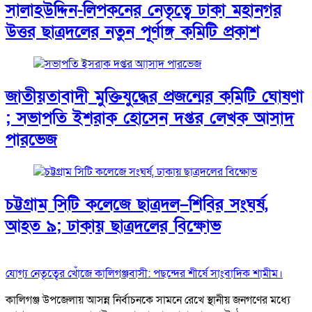
সালাহউদ্দিন-লিপকনের নেতৃত্বে ঢাকা মহানগর
উত্তর ছাত্রদলের নতুন পূর্ণাঙ্গ কমিটি প্রকাশ
জাতীয়তাবাদী মুক্তিযুদ্ধের প্রজন্মের কমিটি ঘোষণা
; সভাপতি ইশরাক হোসেন দপ্তর লেখক আসাদ
পারভেজ
চট্টগ্রাম সিটি কলেজে ছাত্রদল–শিবির সংঘর্ষ,
আহত ৯; ঢাকায় ছাত্রদলের বিক্ষোভ
যোগ্য নেতৃত্বের খোঁজে কালিগঞ্জবাসী: পছন্দের শীর্ষে সাংবাদিক শামীম।
কালিগঞ্জ উপজেলায় আসন্ন নির্বাচনকে সামনে রেখে স্থানীয় জনগণের মধ্যে