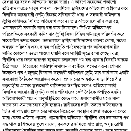
দেওয়া হয় বলেও অভিযোগ করেন তারা। এ কারণে অনেকেই প্রকাশ্যে
প্রতিবাদ করতে সাহস পান না। অন্যদিকে, স্থানীয়দের অভিযোগ অস্বীকার করে
বিলকিস আনোয়ারী (রুমি) নিজেই সরিষাবাড়ী থানা ও সহকারী কমিশনার
(ভূমি) কার্যালয়ে লিখিত অভিযোগ করেন। তার অভিযোগে দাবি করা হয়,
এলাকাবাসী সরকারি রাস্তা বন্ধ করে দিয়েছেন। লিখিত অভিযোগের
পরিপ্রেক্ষিতে সহকারী কমিশনার (ভূমি) লিজা রিছিল ঘটনাস্থল পরিদর্শন করে
সরেজমিন তদন্ত করেন। তদন্তকালে স্থানীয় বাসিন্দাদের বক্তব্য শোনা, পথের
অবস্থান পরিদর্শন এবং বাস্তব পরিস্থিতি পর্যবেক্ষণের পর অভিযোগকারীর
দাবির কোনো সত্যতা পাওয়া যায়নি বলে সংশ্লিষ্ট সূত্রে জানা গেছে। বরং
দীর্ঘদিন ধরে জনসাধারণের ব্যবহৃত চলাচলের পথ বন্ধ থাকার বিষয়টি তদন্তে
উঠে আসে। বিরোধের শান্তিপূর্ণ সমাধান এবং উভয় পক্ষের বক্তব্য শোনার
উদ্দেশ্যে গত ৭ জুলাই বিকেলে সহকারী কমিশনার (ভূমি) তার কার্যালয়ে একটি
সমঝোতা বৈঠকের আয়োজন করেন। প্রশাসনের আহ্বানে সাড়া দিয়ে বীর
বড়বাড়ীয়া গ্রামের ভুক্তভোগী বাসিন্দারা উপস্থিত হলেও অভিযোগকারী
বিলকিস আনোয়ারী (রুমি) ও তার পরিবারের কেউ বৈঠকে উপস্থিত হননি।
অভিযোগকারী পক্ষের অনুপস্থিতিকে কেন্দ্র করে এলাকাবাসীর মধ্যে নানা
আলোচনা-সমালোচনার সৃষ্টি হয়েছে। স্থানীয়দের দাবি, তদন্তে অভিযোগের
ভিত্তি না পাওয়ায় প্রশাসনের সামনে নিজেদের অবস্থান ব্যাখ্যা করতে না পেরে
তারা বৈঠক এড়িয়ে গেছেন। গ্রামবাসীর অভিযোগ, দীর্ঘদিন ধরে চলাচলের পথ
বন্ধ থাকায় শিশুদের স্কুলে যাওয়া, কৃষকদের জমিতে যাতায়াত, অসুস্থ রোগী
পরিবহনসহ দৈনন্দিন নানা কাজে চরম ভোগান্তি পোহাতে হচ্ছে। দ্রুত সমস্যার