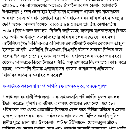
প্রায় ৬০০ গজ বাংলাদেশের অভ্যন্তরে চাঁপাইনবাবগঞ্জ জেলার ভোলাহাট
উপজেলার ১ নম্বর ভোলাহাট ইউনিয়নের হাউজফুল গ্রামের বুদ্ধ সুবেদারের
আমবাগানে এ অভিযান চালানো হয়। অভিযানের সময় মালিকবিহীন অবস্থায়
ফেন্সিডিলের বিকল্প হিসেবে ব্যবহৃত ৮৪ বোতল ভারতীয় নেশাজাতীয়
Eskuf সিরাপ জব্দ করা হয়। বিজিবি জানিয়েছে, জব্দকৃত মাদকদ্রব্যের বিষয়ে
প্রয়োজনীয় আইনানুগ ব্যবস্থা গ্রহণের কার্যক্রম চলমান রয়েছে। মহানন্দা
ব্যাটালিয়ন (৫৯ বিজিবি)-এর অধিনায়ক লেফটেন্যান্ট কর্নেল মোহাম্মদ তাজুল
ইসলাম চৌধুরী, এসজিপি, বিএফএম, পিএসসি ঘটনার সত্যতা নিশ্চিত করে
বলেন, “বিজিবি দেশের যুবসমাজ ও ভবিষ্যৎ প্রজন্মকে মাদকের ভয়াবহতা
থেকে রক্ষা করতে জিরো টলারেন্স নীতি অনুসরণ করে নিরলসভাবে কাজ করে
যাচ্ছে। পাশাপাশি সীমান্ত এলাকায় সব ধরনের চোরাচালান প্রতিরোধে
বিজিবির অভিযান অব্যাহত থাকবে।”
ধনবাড়ীতে এইচএসসি পরীক্ষার্থীর রহস্যজনক মৃত্যু, তদন্তে পুলিশ
টাঙ্গাইলের ধনবাড়ী উপজেলায় এক এইচএসসি পরীক্ষার্থীর ঝুলন্ত মরদেহ
উদ্ধার করেছে পুলিশ। এ ঘটনায় এলাকায় শোকের ছায়া নেমে এসেছে।
পরিবারের পক্ষ থেকে প্রেমঘটিত বিষয়কে কেন্দ্র করে বিভিন্ন অভিযোগ তোলা
হলেও, তদন্ত শেষ না হওয়া পর্যন্ত সেগুলোর সত্যতা নিশ্চিত করেনি পুলিশ।
স্থানীয় সূত্রে জানা যায়, উপজেলার পাইস্কা ইউনিয়নের ধোকেরকুল গ্রামের
বাসিন্দা মো. সুরুজ আলীর মেয়ে এবং ধনবাড়ী সরকারি কলেজের এইচএসসি