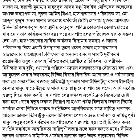
ইসলাম, টাঙ্গাইল গণপূর্ত বিভাগের নির্বাহী প্রকৌশলী শম্ভু রাম পাল সিভিল
সার্জন ডা. ফরাজী মুহাম্মদ মাহবুবুল আলম মঞ্জু,টাঙ্গাইল মেডিকেল কলেজের
অধ্যক্ষ অধ্যাপক ডা. নূরুল আমিন মিঞা, হাসপাতালের পরিচালক ডা. মো.
আব্দুল কুদ্দুস, সদর থানার ভারপ্রাপ্ত কর্মকর্তা (ওসি) গোলাম মুক্তার আশরাফ
উদ্দিন চিকিৎসকবৃন্দ এবং স্থানীয় নেতৃবৃন্দ।পবিত্র কোরআন তেলাওয়াতের
মাধ্যমে সভার কার্যক্রম শুরু হয়। পরে হাসপাতালের পরিচালক স্বাগত বক্তব্য
দেন এবং হাসপাতালের সার্বিক কার্যক্রম বিদ্যমান সমস্যা ও উন্নয়ন
পরিকল্পনা নিয়ে একটি উপস্থাপনা তুলে ধরেন।সভায় হাসপাতালের
স্বাস্থ্যসেবার মানোন্নয়ন চিকিৎসক ও অন্যান্য জনবল সংকট দূরীকরণ
প্রয়োজনীয় ওষুধ সরবরাহ নিশ্চিতকরণ, রোগীদের চিকিৎসা ও পরীক্ষা-
নিরীক্ষার মান বৃদ্ধি, ওয়ার্ডের পরিবেশ উন্নয়ন দালালচক্রের দৌরাত্ম্য বন্ধ এবং
অ্যাম্বুলেন্স সেবার উন্নয়নসহ বিভিন্ন বিষয়ে বিস্তারিত আলোচনা ও পর্যালোচনা
করা হয়।সভাপতির বক্তব্যে প্রতিমন্ত্রী সুলতান সালাউদ্দিন টুকু বলেন টাঙ্গাইল
জেলার মানুষ যাতে উন্নত ও মানসম্মত স্বাস্থ্যসেবা পায় সে লক্ষ্যে আমি সর্বোচ্চ
গুরুত্ব দিয়ে কাজ করছি। হাসপাতালের জনবল সংকট দ্রুত নিরসনের চেষ্টা
করা হবে। তবে নতুন জনবল নিয়োগ না হওয়া পর্যন্ত বিদ্যমান জনবল দিয়েই
সর্বোচ্চ সেবা নিশ্চিত করতে সংশ্লিষ্টদের আন্তরিকতার সঙ্গে দায়িত্ব পালনের
আহ্বান জানান তিনি।টুকু বলেন চিকিৎসা পেশা অত্যন্ত মানবিক ও দায়িত্বপূর্ণ।
মানুষ অসুস্থ হলেই সর্বপ্রথম হাসপাতালের শরণাপন্ন হয়। তাই চিকিৎসকসহ
সংশ্লিষ্ট সবাইকে আন্তরিকতা দায়িত্বশীলতার সঙ্গে কাজ করতে হবে। সীমিত
জনবল থাকলেও সম্মিলিত প্রচেষ্টায় মানুষের জন্য উন্নত স্বাস্থ্যসেবা নিশ্চিত