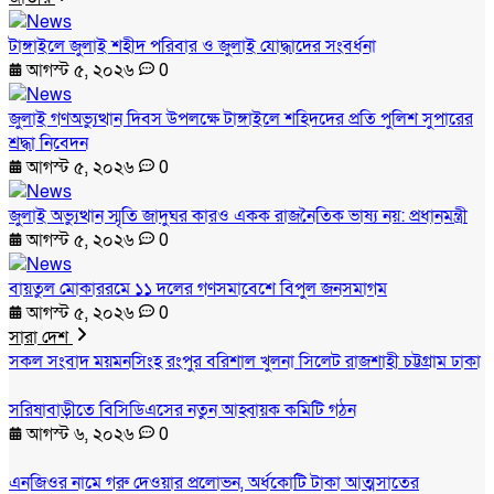
টাঙ্গাইলে জুলাই শহীদ পরিবার ও জুলাই যোদ্ধাদের সংবর্ধনা
আগস্ট ৫, ২০২৬
0
জুলাই গণঅভ্যুত্থান দিবস উপলক্ষে টাঙ্গাইলে শহিদদের প্রতি পুলিশ সুপারের
শ্রদ্ধা নিবেদন
আগস্ট ৫, ২০২৬
0
জুলাই অভ্যুত্থান স্মৃতি জাদুঘর কারও একক রাজনৈতিক ভাষ্য নয়: প্রধানমন্ত্রী
আগস্ট ৫, ২০২৬
0
বায়তুল মোকাররমে ১১ দলের গণসমাবেশে বিপুল জনসমাগম
আগস্ট ৫, ২০২৬
0
সারা দেশ
সকল সংবাদ
ময়মনসিংহ
রংপুর
বরিশাল
খুলনা
সিলেট
রাজশাহী
চট্টগ্রাম
ঢাকা
সরিষাবাড়ীতে বিসিডিএসের নতুন আহ্বায়ক কমিটি গঠন
আগস্ট ৬, ২০২৬
0
এনজিওর নামে গরু দেওয়ার প্রলোভন, অর্ধকোটি টাকা আত্মসাতের