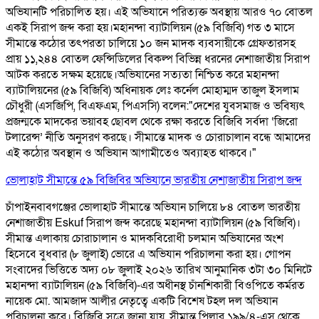
অভিযানটি পরিচালিত হয়। এই অভিযানে পরিত্যক্ত অবস্থায় আরও ৭০ বোতল
একই সিরাপ জব্দ করা হয়। ​ মহানন্দা ব্যাটালিয়ন (৫৯ বিজিবি) গত ৩ মাসে
সীমান্তে কঠোর তৎপরতা চালিয়ে ১০ জন মাদক ব্যবসায়ীকে গ্রেফতারসহ
প্রায় ১১,২৪৪ বোতল ফেন্সিডিলের বিকল্প বিভিন্ন ধরনের নেশাজাতীয় সিরাপ
আটক করতে সক্ষম হয়েছে। ​ ​অভিযানের সত্যতা নিশ্চিত করে মহানন্দা
ব্যাটালিয়নের (৫৯ বিজিবি) অধিনায়ক লেঃ কর্নেল মোহাম্মদ তাজুল ইসলাম
চৌধুরী (এসজিপি, বিএফএম, পিএসসি) বলেন: ​"দেশের যুবসমাজ ও ভবিষ্যৎ
প্রজন্মকে মাদকের ভয়াবহ ছোবল থেকে রক্ষা করতে বিজিবি সর্বদা ‘জিরো
টলারেন্স’ নীতি অনুসরণ করছে। সীমান্তে মাদক ও চোরাচালান বন্ধে আমাদের
এই কঠোর অবস্থান ও অভিযান আগামীতেও অব্যাহত থাকবে।"
ভোলাহাট সীমান্তে ৫৯ বিজিবির অভিযানে ভারতীয় নেশাজাতীয় সিরাপ জব্দ
চাঁপাইনবাবগঞ্জের ভোলাহাট সীমান্তে অভিযান চালিয়ে ৮৪ বোতল ভারতীয়
নেশাজাতীয় Eskuf সিরাপ জব্দ করেছে মহানন্দা ব্যাটালিয়ন (৫৯ বিজিবি)।
সীমান্ত এলাকায় চোরাচালান ও মাদকবিরোধী চলমান অভিযানের অংশ
হিসেবে বুধবার (৮ জুলাই) ভোরে এ অভিযান পরিচালনা করা হয়। গোপন
সংবাদের ভিত্তিতে অদ্য ০৮ জুলাই ২০২৬ তারিখ আনুমানিক ৩টা ৩০ মিনিটে
মহানন্দা ব্যাটালিয়ন (৫৯ বিজিবি)-এর অধীনস্থ চাঁনশিকারী বিওপিতে কর্মরত
নায়েক মো. আমজাদ আলীর নেতৃত্বে একটি বিশেষ টহল দল অভিযান
পরিচালনা করে। বিজিবি সূত্রে জানা যায়, সীমান্ত পিলার ১৯৯/৪-এস থেকে