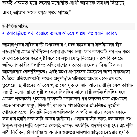
জনই একমত হয়ে দলের মনোনীত প্রার্থী আমাকে সমর্থন দিয়েছে
এবং আমার পক্ষে কাজ করে যাচ্ছে"।
সর্বাধিক পঠিত
সরিষাবাড়ীতে পথ বিরোধে তদন্তে অভিযোগ প্রমাণিত হয়নি এবারও
জামালপুরের সরিষাবাড়ী উপজেলার ৭ নম্বর কামরাবাদ ইউনিয়নের বীর
বড়বাড়ীয়া গ্রামে দীর্ঘদিনের জনসাধারণের চলাচলের কয়েকটি পথ বন্ধ করে
দেওয়াকে কেন্দ্র করে সৃষ্ট বিরোধে নতুন মোড় নিয়েছে। সরকারি তদন্তে
অভিযোগকারীর উত্থাপিত অভিযোগের সত্যতা না মেলায় বিষয়টি এখন
আলোচনার কেন্দ্রবিন্দুতে। এরই মধ্যে প্রশাসনের উদ্যোগে ডাকা সমঝোতা
বৈঠকে অভিযোগকারী পক্ষের অনুপস্থিতি ঘটনাকে আরও রহস্যময় করে
তুলেছে। স্থানীয়দের অভিযোগ, গ্রামের মৃত মোস্তান আনোয়ারী (সাবেক কাজী)-
এর স্ত্রী মনোয়ারা চৌধুরী ও মেয়ে বিলকিস আনোয়ারী (রুমি) দীর্ঘদিন ধরে
গ্রামের শতবর্ষের পুরোনো কয়েকটি চলাচলের পথ অবরুদ্ধ করে রেখেছেন।
এতে সাধারণ মানুষ, শিক্ষার্থী, কৃষক ও পথচারীদের প্রতিনিয়ত দুর্ভোগ
পোহাতে হচ্ছে। বিষয়টি নিয়ে একাধিকবার আপত্তি জানানো হলেও কোনো
সমাধান হয়নি বলে দাবি করেন স্থানীয়রা। এলাকাবাসীর ভাষ্য, চলাচলের পথ
উন্মুক্ত করার দাবি জানাতে গেলেই তাদের ভয়ভীতি প্রদর্শন করা হয়। এমনকি
নারী নির্যাতন, চাঁদাবাজি ও অন্যান্য গুরুতর মামলায় জড়িয়ে দেওয়ার হুমকি