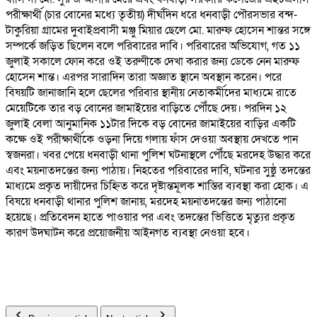
পরীক্ষার্থী (চার বোনের মধ্যে তৃতীয়) দীর্ঘদিন ধরে ধনবাড়ী পৌরসভার বন্দ-
টাকুরিয়া গ্রামের দুবাইপ্রবাসী মঞ্জু মিয়ার ছেলে মো. মারুফ হোসেন শান্তর সঙ্গে
সম্পর্কে জড়িত ছিলেন বলে পরিবারের দাবি। পরিবারের অভিযোগ, গত ১১
জুলাই সকালে ফোন করে ওই তরুণীকে দেখা করার জন্য ডেকে নেন মারুফ
হোসেন শান্ত। এরপর সারাদিন তারা অজ্ঞাত স্থানে অবস্থান করেন। পরে
বিষয়টি জানাজানি হলে ছেলের পরিবার স্থানীয় নেতাকর্মীদের মাধ্যমে রাতে
মেয়েটিকে তার বড় বোনের জামাইয়ের বাড়িতে পৌঁছে দেয়। পরদিন ১২
জুলাই বেলা আনুমানিক ১১টার দিকে বড় বোনের জামাইয়ের বাড়ির একটি
কক্ষে ওই পরীক্ষার্থীকে ওড়না দিয়ে গলায় ফাঁস দেওয়া অবস্থায় দেখতে পান
স্বজনরা। খবর পেয়ে ধনবাড়ী থানা পুলিশ ঘটনাস্থলে পৌঁছে মরদেহ উদ্ধার করে
এবং ময়নাতদন্তের জন্য পাঠায়। নিহতের পরিবারের দাবি, ঘটনার সুষ্ঠু তদন্তের
মাধ্যমে প্রকৃত দায়ীদের চিহ্নিত করে দৃষ্টান্তমূলক শাস্তির ব্যবস্থা করা হোক। এ
বিষয়ে ধনবাড়ী থানার পুলিশ জানায়, মরদেহ ময়নাতদন্তের জন্য পাঠানো
হয়েছে। প্রতিবেদন হাতে পাওয়ার পর এবং তদন্তের ভিত্তিতে মৃত্যুর প্রকৃত
কারণ উদঘাটন করে প্রয়োজনীয় আইনগত ব্যবস্থা নেওয়া হবে।