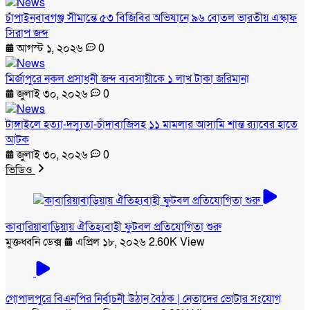
চাঁপাইনবাবগঞ্জ সীমান্তে ৫৩ বিজিবির অভিযানে ৯৬ বোতল ভারতীয় এস্কাফ
সিরাপ জব্দ
আগস্ট ১, ২০২৬
0
মির্জাপুরে নকল প্রসাধনী জব্দ ব্যবসায়ীকে ১ লাখ টাকা জরিমানা
জুলাই ৩০, ২০২৬
0
টাঙ্গাইলে হত্যা-দস্যুতা-চাঁদাবাজিসহ ১১ মামলার আসামি শান্ত র‍্যাবের হাতে
আটক
জুলাই ৩০, ২০২৬
0
ভিডিও
কাবারিয়াবাড়িয়ায় ঐতিহ্যবাহী ফুটবল প্রতিযোগিতা শুরু
মুক্তধ্বনি ডেক্স
এপ্রিল ১৮, ২০২৬
2.60K View
গোপালপুরে বিএনপির নির্বাচনী উঠান বৈঠক | নেতাদের ভোটার সংযোগ