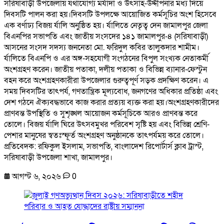
সরিষাবাড়ী উপজেলায় যথাযোগ্য মর্যাদা ও উৎসাহ-উদ্দীপনার মধ্য দিয়ে
দিবসটি পালন করা হয়।দিবসটি উপলক্ষে আয়োজিত কর্মসূচির অংশ হিসেবে
এক বর্ণাঢ্য বিজয় র্যালি অনুষ্ঠিত হয়। র্যালিতে নেতৃত্ব দেন জামালপুর জেলা
বিএনপির সভাপতি এবং জাতীয় সংসদের ১৪১ জামালপুর-৪ (সরিষাবাড়ী)
আসনের সংসদ সদস্য জননেতা মো. ফরিদুল কবির তালুকদার শামীম।
র্যালিতে বিএনপি ও এর অঙ্গ-সহযোগী সংগঠনের বিপুল সংখ্যক নেতাকর্মী
অংশগ্রহণ করেন। জাতীয় পতাকা, দলীয় পতাকা ও বিভিন্ন ব্যানার-ফেস্টুন
বহন করে অংশগ্রহণকারীরা উপজেলার গুরুত্বপূর্ণ সড়ক প্রদক্ষিণ করেন। এ
সময় দিবসটির তাৎপর্য, গণতান্ত্রিক মূল্যবোধ, জনগণের অধিকার প্রতিষ্ঠা এবং
দেশ গঠনে ঐক্যবদ্ধভাবে কাজ করার প্রত্যয় ব্যক্ত করা হয়।অংশগ্রহণকারীদের
প্রাণবন্ত উপস্থিতি ও সুশৃঙ্খল আয়োজন কর্মসূচিকে আরও প্রাণবন্ত করে
তোলে। বিজয় র্যালি ঘিরে উৎসবমুখর পরিবেশ সৃষ্টি হয় এবং বিভিন্ন শ্রেণি-
পেশার মানুষের স্বতঃস্ফূর্ত অংশগ্রহণ অনুষ্ঠানকে তাৎপর্যময় করে তোলে।
প্রতিবেদক: রফিকুল ইসলাম, সভাপতি, বাংলাদেশ রিপোর্টার্স ক্লাব ট্রাস্ট,
সরিষাবাড়ী উপজেলা শাখা, জামালপুর।
আগস্ট ৬, ২০২৬
0