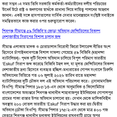
করা সম্ভব।এ সময় তিনি সরকারি কর্মকর্তা-কর্মচারীদের দলীয় পরিচয়ের
ঊর্ধ্বে উঠে রাষ্ট্র ও জনগণের স্বার্থকে প্রাধান্য দিয়ে দায়িত্ব পালনের আহ্বান
জানান। একই সঙ্গে হাসপাতালের সার্বিক সেবার মানোন্নয়নে সংশ্লিষ্ট সবাইকে
সমন্বিতভাবে কাজ করার ওপর গুরুত্বারোপ করেন।
শিবগঞ্জ সীমান্তে ৫৯ বিজিবি’র জোড়া অভিযান ফেন্সিডিলের বিকল্প
নেশাজাতীয় সিরাপের বিশাল চালান জব্দ
সীমান্ত এলাকায় মাদক ও চোরাচালান বিরোধী জিরো টলারেন্স নীতির অংশ
হিসেবে চাঁপাইনবাবগঞ্জে বিশাল সাফল্য পেয়েছে ৫৯ বিজিবি (মহানন্দা
ব্যাটালিয়ন)। পৃথক দুটি বিশেষ অভিযান চালিয়ে বিপুল পরিমাণ ভারতীয়
‘Eskuf’ সিরাপ জব্দ করেছে বিজিবি টহল দল, যা মূলত ফেন্সিডিলের বিকল্প
নেশাজাতীয় দ্রব্য হিসেবে ব্যবহৃত হচ্ছিল। ​মধ্যরাতের গোপন সংবাদে চিরুনি
অভিযানের ভিত্তিতে গত ০৬ জুলাই ২০২৬ তারিখ রাতে মহানন্দা
ব্যাটালিয়নের দুটি চৌকস দল এই অভিযান পরিচালনা করে। ​ (সোনামসজিদ
বিওপি): সীমান্ত পিলার ১৮৫/১৩-এস থেকে আনুমানিক ৩ কিলোমিটার
বাংলাদেশের অভ্যন্তরে শিবগঞ্জ থানাধীন শাহাবাজপুর ইউনিয়নের গোপালপুর
গ্রামের পাকা রাস্তার উপর অভিযান চালানো হয়। সেখান থেকে মালিকবিহীন
অবস্থায় ২০০ বোতল ভারতীয় ‘Eskuf’ সিরাপ উদ্ধার করা হয়। ​দ্বিতীয়
অভিযান (চৌকা বিওপি): সীমান্ত পিলার ১৭৫/২-এস থেকে মাত্র ৪০০ গজ
ভেতরে শিবগঞ্জ থানাধীন মনাকষা ইউনিয়নের রাঘববাটি গ্রামে অপর