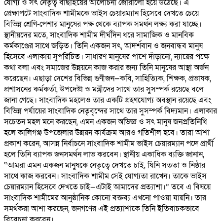
যোগ্য ও সৎ নেতৃত্ব বাছাইয়ের আলোচনা জোরালো হয়ে উঠেছে। এ
প্রেক্ষাপটে সাংবাদিক শামীমকে ভাইস চেয়ারম্যান হিসেবে দেখতে চেয়ে
বিভিন্ন শ্রেণি-পেশার মানুষের পক্ষ থেকে ব্যাপক সমর্থন লক্ষ্য করা যাচ্ছে।
স্থানীয়দের মতে, সাংবাদিক শামীম দীর্ঘদিন ধরে সামাজিক ও মানবিক
কর্মকাণ্ডের সাথে জড়িত। তিনি একজন সৎ, আদর্শবান ও জনবান্ধব মানুষ
হিসেবে এলাকায় সুপরিচিত। সাধারণ মানুষের পাশে দাঁড়ানো, ন্যায়ের পক্ষে
কথা বলা এবং সমাজের উন্নয়নে কাজ করার জন্য তিনি মানুষের আস্থা অর্জন
করেছেন। এছাড়া দেশের বিভিন্ন গুণীজন—কবি, সাহিত্যিক, শিক্ষক, প্রভাষক,
প্রশাসনের কর্মকর্তা, উপদেষ্টা ও মন্ত্রীদের সাথে তার সুসম্পর্ক রয়েছে বলে
জানা গেছে। সাংবাদিক মহলেও তার একটি গ্রহণযোগ্য অবস্থান রয়েছে এবং
বিভিন্ন পর্যায়ের সাংবাদিক নেতৃবৃন্দের সাথে তার সুসম্পর্ক বিদ্যমান। এলাকার
সচেতন মহল মনে করছেন, এমন একজন অভিজ্ঞ ও সৎ মানুষ জনপ্রতিনিধি
হলে কালিগঞ্জ উপজেলার উন্নয়ন কার্যক্রম আরও গতিশীল হবে। তারা আশা
প্রকাশ করেন, আসন্ন নির্বাচনে সাংবাদিক শামীম ভাইস চেয়ারম্যান পদে প্রার্থী
হলে তিনি ব্যাপক জনসমর্থন লাভ করবেন। স্থানীয় একাধিক ব্যক্তি জানান,
“আমরা এমন একজন মানুষকে নেতৃত্বে দেখতে চাই, যিনি সততা ও নিষ্ঠার
সাথে কাজ করবেন। সাংবাদিক শামীম সেই যোগ্যতা রাখেন। তাকে ভাইস
চেয়ারম্যান হিসেবে দেখতে চাই—এটাই আমাদের প্রত্যাশা।” তবে এ বিষয়ে
সাংবাদিক শামীমের আনুষ্ঠানিক কোনো বক্তব্য এখনো পাওয়া যায়নি। তার
সমর্থকরা আশা করছেন, জনগণের এই প্রত্যাশাকে তিনি ইতিবাচকভাবে
বিবেচনা করবেন।