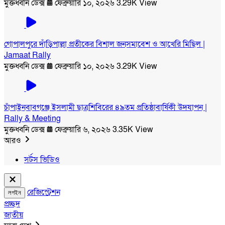
মুক্তধ্বনি ডেক্স
ফেব্রুয়ারি ১০, ২০২৬
3.29K View
গোপালপুরে দাঁড়িপাল্লা প্রতীকের বিশাল জনসমাবেশ ও আখেরি মিছিল |
Jamaat Rally
মুক্তধ্বনি ডেক্স
ফেব্রুয়ারি ১০, ২০২৬
3.29K View
চাঁপাইনবাবগঞ্জে ইসলামী ছাত্রশিবিরের ৪৯তম প্রতিষ্ঠাবার্ষিকী উদযাপন |
Rally & Meeting
মুক্তধ্বনি ডেক্স
ফেব্রুয়ারি ৬, ২০২৬
3.35K View
আরও
সর্টস ভিডিও
রেজিস্ট্রেশন
লগইন
প্রচ্ছদ
জাতীয়