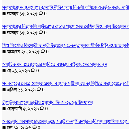
সুনামগঞ্জে নবায়নযোগ্য জ্বালানি নীতিমালায় বিজলী কৃষিকে অন্তর্ভুক্ত করার 
নভেম্বর ১৫, ২০২৫
0
সুনামগঞ্জের বিন্নাকুলি লাউরেগর রাস্তার পাশে সেভ মেশিন দিয়ে বালু উত্তোলন
নভেম্বর ১৫, ২০২৫
0
শিশু কিশোর কিশোরী ও নারী উন্নয়নে সচেতনতামূলক শীর্ষক টাইফয়েড ভ্যাকসি
অক্টোবর ২০, ২০২৫
0
অযাচিত কর প্রত্যাহারের দাবিতে বগুড়ায় বাইকারদের মানববন্ধন
মে ২১, ২০২৬
0
সরবরাহের ক্ষেত্রে কোনও প্রকার ব্যাঘাত সৃষ্টি না হয় তা নিশ্চিত করা হয়েছে।অ
এপ্রিল ১১, ২০২৬
0
চাঁপাইনবাবগঞ্জে জাতীয় গ্রন্থাগার দিবস-২০২৬ উদযাপন
ফেব্রুয়ারি ৫, ২০২৬
0
অবহেলার অবসান: চারলেন হচ্ছে সরাইল–নাসিরনগর–হবিগঞ্জ আঞ্চলিক মহা
জুন ১২, ২০২৬
0