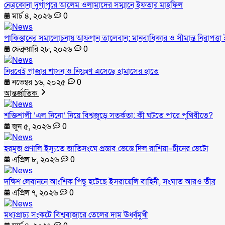
নেত্রকোনা দুর্গাপুরে আলেম ওলামাদের সম্মানে ইফতার মাহফিল
মার্চ ৪, ২০২৬
0
পাকিস্তানের সমালোচনায় আফগান তালেবান: মানবাধিকার ও সীমান্ত নিরাপত্তা ই
ফেব্রুয়ারি ২৮, ২০২৬
0
নিরবেই গাজার শাসন ও নিয়ন্ত্রণ এসেছে হামাসের হাতে
নভেম্বর ১৬, ২০২৫
0
আন্তর্জাতিক
শক্তিশালী ‘এল নিনো’ নিয়ে বিশ্বজুড়ে সতর্কতা: কী ঘটতে পারে পৃথিবীতে?
জুন ৫, ২০২৬
0
হরমুজ প্রণালি ইস্যুতে জাতিসংঘে প্রস্তাব ভেস্তে দিল রাশিয়া–চীনের ভেটো
এপ্রিল ৮, ২০২৬
0
দক্ষিণ লেবাননে আংশিক পিছু হটেছে ইসরায়েলি বাহিনী, সংঘাত আরও তীব্র
এপ্রিল ৭, ২০২৬
0
মধ্যপ্রাচ্য সংকটে বিশ্ববাজারে তেলের দাম ঊর্ধ্বমুখী