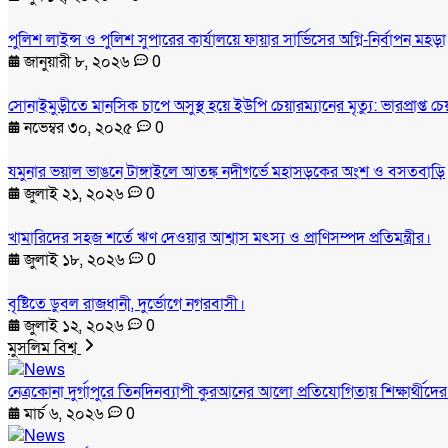
পুলিশ লাইন্স ও পুলিশ সুপারের কার্যালয়ে ফায়ার সার্ভিসের অগ্নি-নির্বাপন মহড়া
জানুয়ারী ৮, ২০২৬
0
সোনাইমুড়ীতে মানসিক চাপে অসুস্থ হয়ে ইউপি চেয়ারম্যানের মৃত্যু: ভারপ্রাপ্ত 
নভেম্বর ৩০, ২০২৫
0
যমুনার ভয়াল ভাঙনে টাঙ্গাইলে আতঙ্ক নদীগর্ভে মহাসড়কের অংশ ও বসতবাড়ি
জুলাই ২১, ২০২৬
0
খামারিদের সহজ শর্তে ঋণ দেওয়ার আশ্বাস মৎস্য ও প্রাণিসম্পদ প্রতিমন্ত্রীর।
জুলাই ১৮, ২০২৬
0
বৃষ্টিতে ডুবল রাজধানী, দুর্ভোগে নগরবাসী।
জুলাই ১২, ২০২৬
0
মুসলিম বিশ্ব
নেত্রকোনা দুর্গাপুরে তিনদিনব্যাপী কুরআনের আলো প্রতিযোগিতায় শিক্ষার্থীদে
মার্চ ৬, ২০২৬
0