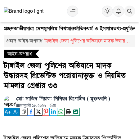
প্রচ্ছদ
জাতীয়
সারা দেশ
মুসলিম বিশ্ব
আন্তর্জাতিক
ধর্ম ও ইসলাম
তথ্য-প্রযুক্তি
আ
প্রচ্ছদ
আইন-অপরাধ
টাঙ্গাইল জেলা পুলিশের অভিযানে মাদক উদ্ধারসহ
প্রিভেন্টিভ পরোয়ানাভুক্ত ও নিয়মিত মামলায়
আইন-অপরাধ
গ্রেপ্তার ৩৩
টাঙ্গাইল জেলা পুলিশের অভিযানে মাদক
উদ্ধারসহ প্রিভেন্টিভ পরোয়ানাভুক্ত ও নিয়মিত
মামলায় গ্রেপ্তার ৩৩
মো: সাজিদ পিয়াল: সিনিয়র রিপোর্টার ( মুক্তধ্বনি )
জানুয়ারী ১৮, ২০২৬
|
0
A
+
A
-
টাঙ্গাইল জেলা পুলিশের অভিযানে মাদক উদ্ধারসহ প্রিভেন্টিভ