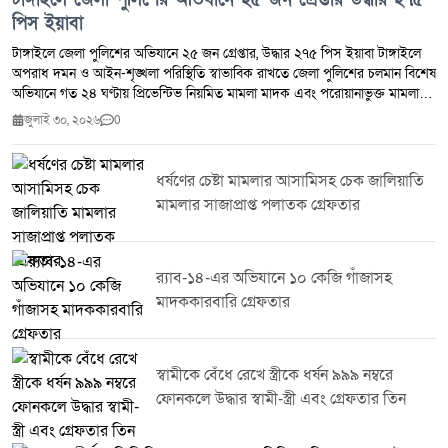
পিস ইয়াবা
টাঙ্গাইলে জেলা পুলিশের অভিযানে ২৫ জন গ্রেপ্তার, উদ্ধার ২৭৫ পিস ইয়াবা টাঙ্গাইলে
অপরাধ দমন ও আইন-শৃঙ্খলা পরিস্থিতি স্বাভাবিক রাখতে জেলা পুলিশের চলমান বিশেষ
অভিযানে গত ২৪ ঘণ্টায় প্রিভেন্টিভ নিয়মিত মামলা মাদক এবং পরোয়ানাভুক্ত মামলায়
মোট ২৫ জনকে গ্রেপ্তার করা হয়েছে।জেলা পুলিশ সূত্র জানায় সম্মানিত পুলিশ সুপারের
জুলাই ৩০, ২০২৬
0
নির্দেশনায় জেলার সকল থানা ও ইউনিটের ইনচার্জদের নেতৃত্বে পরিচালিত এ অভিযানে
২৭৫ পিস ইয়াবা উদ্ধার করা হয়। একই সঙ্গে ৭ জন মাদক ব্যবসায়ীকে গ্রেপ্তার করা
হয়েছে।টাঙ্গাইল জেলা পুলিশ জানিয়েছে মাদক,সন্ত্রাস ও অন্যান্য অপরাধ দমনে এ
ধর্ষণের চেষ্টা মামলার আসামিসহ চেক জালিয়াতি
ধরনের অভিযান অব্যাহত থাকবে। অপরাধ নিয়ন্ত্রণে জনগণের সহযোগিতা কামনা করে
মামলার সাজাপ্রাপ্ত পলাতক গ্রেফতার
পুলিশ সবাইকে অপরাধ ও অপরাধীদের বিষয়ে তথ্য দিয়ে আইন-শৃঙ্খলা রক্ষায় সহায়তা
করার আহ্বান জানিয়েছে।
র‌্যাব-১৪-এর অভিযানে ১০ কেজি গাঁজাসহ
মাদককারবারি গ্রেফতার
স্বামীকে বেঁধে রেখে স্ত্রীকে ধর্ষন ৯৯৯ নম্বরে
ফোনকলে উদ্ধার স্বামী-স্ত্রী এবং গ্রেফতার তিন