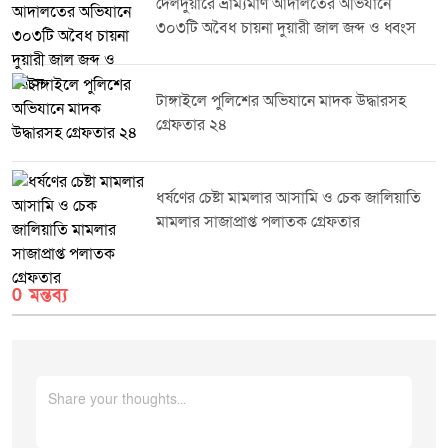
দেলদুয়ারে ভ্রাম্যমাণ আদালতের অভিযানে
প্রমাণ পাওয়ায় ঔষধ ও কসমেটিক আইন ২০২৩-এর ৪০(খ) ও ৪০(গ) ধারায় তিনটি
৩০৩টি অবৈধ চায়না দুয়ারী জাল জব্দ ও ধ্বংস
ফার্মেসিকে সর্বমোট ১৯,০০০ (উনিশ হাজার) টাকা অর্থদণ্ড করা হয়।সংশ্লিষ্ট কর্তৃপক্ষ
জানিয়েছে, জনস্বাস্থ্য সুরক্ষা এবং নিরাপদ ওষুধ সরবরাহ নিশ্চিত করতে এ ধরনের
অভিযান ভবিষ্যতেও নিয়মিতভাবে অব্যাহত থাকবে।
টাঙ্গাইলে পুলিশের অভিযানে মাদক উদ্ধারসহ
গ্রেফতার ২৪
ধর্ষণের চেষ্টা মামলার আসামি ও চেক জালিয়াতি
মামলার সাজাপ্রাপ্ত পলাতক গ্রেফতার
0 মন্তব্য