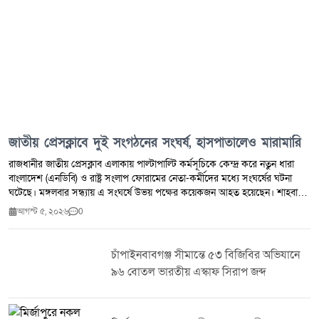
জাতীয় প্রেসক্লাবে দুই সংগঠনের সংঘর্ষ, হাসপাতালেও মারামারি
রাজধানীর জাতীয় প্রেসক্লাব এলাকায় পাল্টাপাল্টি কর্মসূচিকে কেন্দ্র করে নতুন ধারা
বাংলাদেশ (এনডিবি) ও রাষ্ট্র সংলাপ ফোরামের নেতা-কর্মীদের মধ্যে সংঘর্ষের ঘটনা
ঘটেছে। মঙ্গলবার সন্ধ্যায় এ সংঘর্ষে উভয় পক্ষের কয়েকজন আহত হয়েছেন। শাহবাগ
থানা-পুলিশ সূত্রে জানা যায়, গত শনিবার জুলাই গণ-অভ্যুত্থান ও শহীদদের নিয়ে কটূক্তি
আগস্ট ৫, ২০২৬
0
করার অভিযোগ তুলে রাষ্ট্র সংলাপ ফোরামের সদস্যসচিব আ ন ম আয়াস নতুন ধারা
বাংলাদেশের ভাইস চেয়ারম্যান শান্তা ফারজানাকে চড় মারেন। এর আগে ১ আগস্ট
এনডিবির কার্যালয়ে শান্তা ফারজানাকে মারধরের অভিযোগও রয়েছে। প্রত্যক্ষদর্শী ও
চাঁপাইনবাবগঞ্জ সীমান্তে ৫৩ বিজিবির অভিযানে
পুলিশ জানায়, ওই ঘটনার জেরে মঙ্গলবার সন্ধ্যায় জাতীয় প্রেসক্লাব এলাকায় দুই সংগঠন
৯৬ বোতল ভারতীয় এস্কাফ সিরাপ জব্দ
আলাদা কর্মসূচি পালন করছিল। একপর্যায়ে উভয় পক্ষের নেতা-কর্মীরা মারামারিতে
জড়িয়ে পড়েন। সামাজিক যোগাযোগ মাধ্যমে ছড়িয়ে পড়া ভিডিওতে দেখা যায়, শান্তা
ফারজানাসহ কয়েকজন আ ন ম আয়াসকে মারধর করছেন। একপর্যায়ে আয়াস মাটিতে