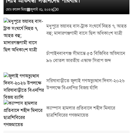
নিঃস্ব প্রতিবন্ধী সন্তানদের পরিবার।
মোঃ রুবেল মিয়া
জুলাই ৩১, ২০২৬
0
মধুপুরে ভয়াবহ বাস-ট্রাক সংঘর্ষে নিহত ৭, আহত
বহু; মাদারগঞ্জগামী বাসে ছিল অধিকাংশ যাত্রী
চাঁপাইনবাবগঞ্জ সীমান্তে ৫৩ বিজিবির অভিযানে
৯৬ বোতল ভারতীয় এস্কাফ সিরাপ জব্দ
সরিষাবাড়ীতে জুলাই গণঅভ্যুত্থান দিবস-২০২৬
উপলক্ষে বিএনপির বিজয় র্যালি
ক্যাম্পাস হামলার প্রতিবাদে শহীদ মিনারে
ছাত্রশিবিরের গণজমায়েত