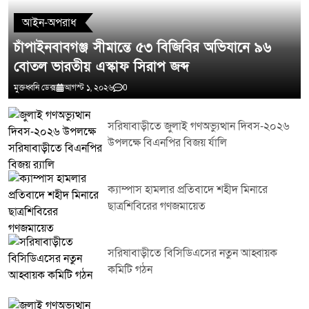
আইন-অপরাধ
চাঁপাইনবাবগঞ্জ সীমান্তে ৫৩ বিজিবির অভিযানে ৯৬
বোতল ভারতীয় এস্কাফ সিরাপ জব্দ
মুক্তধ্বনি ডেক্স
আগস্ট ১, ২০২৬
0
সরিষাবাড়ীতে জুলাই গণঅভ্যুত্থান দিবস-২০২৬
উপলক্ষে বিএনপির বিজয় র্যালি
ক্যাম্পাস হামলার প্রতিবাদে শহীদ মিনারে
ছাত্রশিবিরের গণজমায়েত
সরিষাবাড়ীতে বিসিডিএসের নতুন আহ্বায়ক
কমিটি গঠন