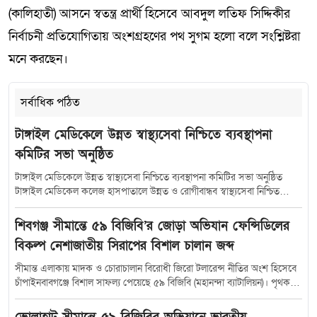
(কালিহাতী) আসনে স্বতন্ত্র প্রার্থী হিসেবে আবদুল লতিফ সিদ্দিকীর
নির্বাচনী প্রতিযোগিতায় অংশগ্রহণের পথ সুগম হলো বলে সংশ্লিষ্টরা
মনে করছেন।
সর্বাধিক পঠিত
টাঙ্গাইল মেডিকেলে উন্নত স্বাস্থ্যসেবা নিশ্চিতে ব্যবস্থাপনা
কমিটির সভা অনুষ্ঠিত
টাঙ্গাইল মেডিকেলে উন্নত স্বাস্থ্যসেবা নিশ্চিতে ব্যবস্থাপনা কমিটির সভা অনুষ্ঠিত
টাঙ্গাইল মেডিকেল কলেজ হাসপাতালে উন্নত ও রোগীবান্ধব স্বাস্থ্যসেবা নিশ্চিত
করতে হাসপাতাল ব্যবস্থাপনা কমিটির সমন্বয় সভা অনুষ্ঠিত হয়েছে। শুক্রবার (১০
জুলাই) সকাল সাড়ে ১০টায় হাসপাতালের কনফারেন্স রুমে আয়োজিত এ সভায়
শিবগঞ্জ সীমান্তে ৫৯ বিজিবি’র জোড়া অভিযান ফেন্সিডিলের
সভাপতিত্ব করেন টাঙ্গাইল-৫ (সদর) আসনের সংসদ সদস্য মৎস্য ও প্রাণিসম্পদ
বিকল্প নেশাজাতীয় সিরাপের বিশাল চালান জব্দ
প্রতিমন্ত্রী এবং হাসপাতাল ব্যবস্থাপনা কমিটির সভাপতি সুলতান সালাউদ্দিন টুকু।
সভায় উপস্থিত ছিলেন স্বাস্থ্যসেবা বিভাগের যুগ্মসচিব মো.মুস্তাফিজুর রহমান জেলা
সীমান্ত এলাকায় মাদক ও চোরাচালান বিরোধী জিরো টলারেন্স নীতির অংশ হিসেবে
প্রশাসক শরীফা হক অতিরিক্ত জেলা প্রশাসক (সার্বিক) সঞ্জয় কুমার মহন্ত অতিরিক্ত
চাঁপাইনবাবগঞ্জে বিশাল সাফল্য পেয়েছে ৫৯ বিজিবি (মহানন্দা ব্যাটালিয়ন)। পৃথক
পুলিশ সুপার মো.রবিউল ইসলাম, টাঙ্গাইল গণপূর্ত বিভাগের নির্বাহী প্রকৌশলী শম্ভু
দুটি বিশেষ অভিযান চালিয়ে বিপুল পরিমাণ ভারতীয় ‘Eskuf’ সিরাপ জব্দ করেছে
রাম পাল সিভিল সার্জন ডা. ফরাজী মুহাম্মদ মাহবুবুল আলম মঞ্জু,টাঙ্গাইল মেডিকেল
বিজিবি টহল দল, যা মূলত ফেন্সিডিলের বিকল্প নেশাজাতীয় দ্রব্য হিসেবে ব্যবহৃত