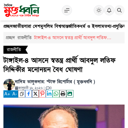
প্রচ্ছদ
জাতীয়
সারা দেশ
মুসলিম বিশ্ব
আন্তর্জাতিক
ধর্ম ও ইসলাম
তথ্য-প্রযুক্তি
আ
প্রচ্ছদ
রাজনীতি
টাঙ্গাইল-৪ আসনে স্বতন্ত্র প্রার্থী আবদুল লতিফ
সিদ্দিকীর মনোনয়ন বৈধ ঘোষণা
রাজনীতি
টাঙ্গাইল-৪ আসনে স্বতন্ত্র প্রার্থী আবদুল লতিফ
সিদ্দিকীর মনোনয়ন বৈধ ঘোষণা
নাদিম তালুকদার: স্টাফ রিপোর্টার ( মুক্তধ্বনি )
জানুয়ারী ১৮, ২০২৬
|
0
A
+
A
-