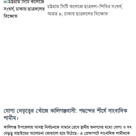
চট্টগ্রাম সিটি কলেজে ছাত্রদল–শিবির সংঘর্ষ,
আহত ৯; ঢাকায় ছাত্রদলের বিক্ষোভ
যোগ্য নেতৃত্বের খোঁজে কালিগঞ্জবাসী: পছন্দের শীর্ষে সাংবাদিক
শামীম।
কালিগঞ্জ উপজেলায় আসন্ন নির্বাচনকে সামনে রেখে স্থানীয় জনগণের মধ্যে যোগ্য ও সৎ
নেতৃত্ব বাছাইয়ের আলোচনা জোরালো হয়ে উঠেছে। এ প্রেক্ষাপটে সাংবাদিক শামীমকে