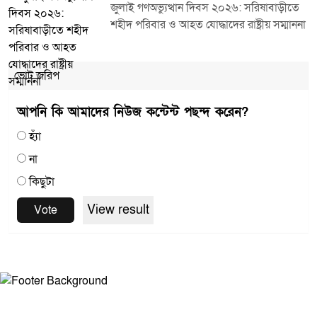
জুলাই গণঅভ্যুত্থান দিবস ২০২৬: সরিষাবাড়ীতে
শহীদ পরিবার ও আহত যোদ্ধাদের রাষ্ট্রীয় সম্মাননা
ভোট জরিপ
আপনি কি আমাদের নিউজ কন্টেন্ট পছন্দ করেন?
হ্যাঁ
না
কিছুটা
View result
Vote