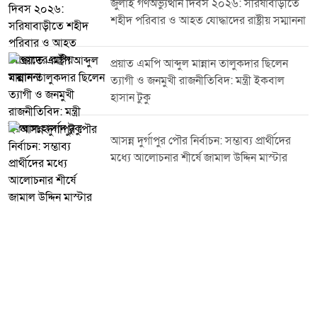
জুলাই গণঅভ্যুত্থান দিবস ২০২৬: সরিষাবাড়ীতে
র্যালিতে বিএনপি ও এর অঙ্গ-সহযোগী সংগঠনের বিপুল সংখ্যক নেতাকর্মী অংশগ্রহণ
শহীদ পরিবার ও আহত যোদ্ধাদের রাষ্ট্রীয় সম্মাননা
করেন। জাতীয় পতাকা, দলীয় পতাকা ও বিভিন্ন ব্যানার-ফেস্টুন বহন করে
অংশগ্রহণকারীরা উপজেলার গুরুত্বপূর্ণ সড়ক প্রদক্ষিণ করেন। এ সময় দিবসটির
তাৎপর্য, গণতান্ত্রিক মূল্যবোধ, জনগণের অধিকার প্রতিষ্ঠা এবং দেশ গঠনে ঐক্যবদ্ধভাবে
প্রয়াত এমপি আব্দুল মান্নান তালুকদার ছিলেন
কাজ করার প্রত্যয় ব্যক্ত করা হয়।অংশগ্রহণকারীদের প্রাণবন্ত উপস্থিতি ও সুশৃঙ্খল
ত্যাগী ও জনমুখী রাজনীতিবিদ: মন্ত্রী ইকবাল
আয়োজন কর্মসূচিকে আরও প্রাণবন্ত করে তোলে। বিজয় র্যালি ঘিরে উৎসবমুখর
হাসান টুকু
পরিবেশ সৃষ্টি হয় এবং বিভিন্ন শ্রেণি-পেশার মানুষের স্বতঃস্ফূর্ত অংশগ্রহণ অনুষ্ঠানকে
তাৎপর্যময় করে তোলে।প্রতিবেদক: রফিকুল ইসলাম, সভাপতি, বাংলাদেশ রিপোর্টার্স
ক্লাব ট্রাস্ট, সরিষাবাড়ী উপজেলা শাখা, জামালপুর।
আসন্ন দুর্গাপুর পৌর নির্বাচন: সম্ভাব্য প্রার্থীদের
মধ্যে আলোচনার শীর্ষে জামাল উদ্দিন মাস্টার