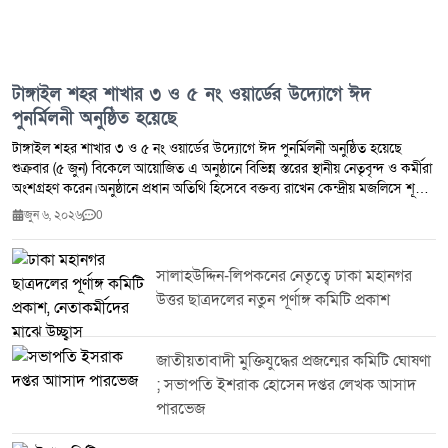
টাঙ্গাইল শহর শাখার ৩ ও ৫ নং ওয়ার্ডের উদ্যোগে ঈদ
পুনর্মিলনী অনুষ্ঠিত হয়েছে
টাঙ্গাইল শহর শাখার ৩ ও ৫ নং ওয়ার্ডের উদ্যোগে ঈদ পুনর্মিলনী অনুষ্ঠিত হয়েছে
শুক্রবার (৫ জুন) বিকেলে আয়োজিত এ অনুষ্ঠানে বিভিন্ন স্তরের স্থানীয় নেতৃবৃন্দ ও কর্মীরা
অংশগ্রহণ করেন।অনুষ্ঠানে প্রধান অতিথি হিসেবে বক্তব্য রাখেন কেন্দ্রীয় মজলিসে শূরা
সদস্য ও টাঙ্গাইল জেলা বাংলাদেশ জামায়াতে ইসলামী-এর আমীর আহসান হাবীব
জুন ৬, ২০২৬
0
মাসুদ।বিশেষ অতিথি হিসেবে আরও বক্তব্য রাখেন শহর জামায়াতের আমীর অধ্যাপক
মিজানুর রহমান চৌধুরী, সেক্রেটারি সাইফুল ইসলাম ৩ নং ওয়ার্ড সভাপতি হাসান আল
মামুন ৫ নং ওয়ার্ড সভাপতি ডা. আব্দুর রউফ ৯ নং ওয়ার্ড সভাপতি শাহীন মিঞা, ৫ নং
সালাহউদ্দিন-লিপকনের নেতৃত্বে ঢাকা মহানগর
ওয়ার্ডের সেক্রেটারি মকবুল হোসেন এবং বীর মুক্তিযোদ্ধা ও সাবেক কাউন্সিলর মীর
উত্তর ছাত্রদলের নতুন পূর্ণাঙ্গ কমিটি প্রকাশ
ওয়াজেদ আলীসহ অন্যান্য নেতৃবৃন্দ। বক্তারা ঈদ পুনর্মিলনীর মাধ্যমে পারস্পরিক
সম্প্রীতি, ভ্রাতৃত্ববোধ ও সংগঠনের ঐক্য আরও সুদৃঢ় করার আহ্বান জানান।
জাতীয়তাবাদী মুক্তিযুদ্ধের প্রজন্মের কমিটি ঘোষণা
; সভাপতি ইশরাক হোসেন দপ্তর লেখক আসাদ
পারভেজ