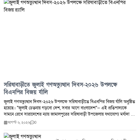
সরিষাবাড়ীতে জুলাই গণঅভ্যুত্থান দিবস-২০২৬ উপলক্ষে
বিএনপির বিজয় র্যালি
জুলাই গণঅভ্যুত্থান দিবস-২০২৬ উপলক্ষে সরিষাবাড়ীতে বিএনপির বিজয় র্যালি অনুষ্ঠিত
হয়েছে। "জুলাই চেতনায় গড়বো দেশ, সবার আগে বাংলাদেশ"— এই প্রতিপাদ্যকে
সামনে রেখে সারাদেশের ন্যায় জামালপুরের সরিষাবাড়ী উপজেলায় যথাযোগ্য মর্যাদা ও
উৎসাহ-উদ্দীপনার মধ্য দিয়ে দিবসটি পালন করা হয়।দিবসটি উপলক্ষে আয়োজিত
আগস্ট ৬, ২০২৬
0
কর্মসূচির অংশ হিসেবে এক বর্ণাঢ্য বিজয় র্যালি অনুষ্ঠিত হয়। র্যালিতে নেতৃত্ব দেন
জামালপুর জেলা বিএনপির সভাপতি এবং জাতীয় সংসদের ১৪১ জামালপুর-৪
(সরিষাবাড়ী) আসনের সংসদ সদস্য জননেতা মো. ফরিদুল কবির তালুকদার শামীম।