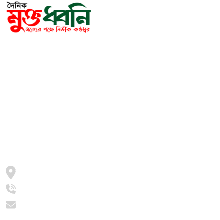
সম্পাদক ও প্রকাশকঃ মোঃ আরিফুল ইসলাম
ভারপ্রাপ্ত সম্পাদকঃ শেখ মাহদী হাসান শিবলী
আমাদের সম্পর্কে
মুক্তধ্বনি বাংলাদেশের একটি জনপ্রিয় বাংলা নিউজ পোর্টাল
জামালপুর, সরিষাবাড়ী, ২০৫৪
+8801997016631
info@muktodhoni.com