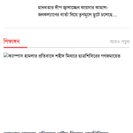
মাদক কারবারি মাসুদ রানা ওরফে সাগর গ্রেফতার
শিক্ষাঙ্গন
আরও পড়ুন