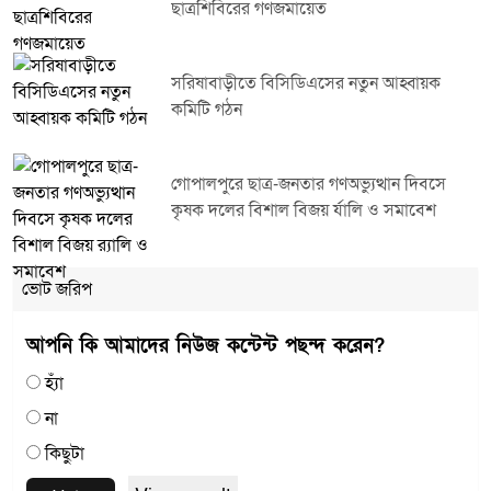
ছাত্রশিবিরের গণজমায়েত
সরিষাবাড়ীতে বিসিডিএসের নতুন আহ্বায়ক
কমিটি গঠন
গোপালপুরে ছাত্র-জনতার গণঅভ্যুত্থান দিবসে
কৃষক দলের বিশাল বিজয় র্যালি ও সমাবেশ
ভোট জরিপ
আপনি কি আমাদের নিউজ কন্টেন্ট পছন্দ করেন?
হ্যাঁ
না
কিছুটা