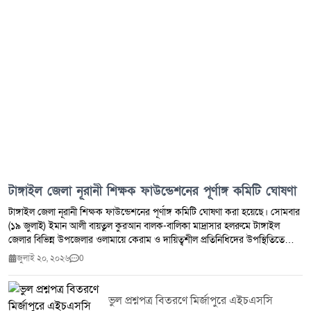
টাঙ্গাইল জেলা নূরানী শিক্ষক ফাউন্ডেশনের পূর্ণাঙ্গ কমিটি ঘোষণা
টাঙ্গাইল জেলা নূরানী শিক্ষক ফাউন্ডেশনের পূর্ণাঙ্গ কমিটি ঘোষণা করা হয়েছে। সোমবার
(১৯ জুলাই) ইমান আলী বায়তুল কুরআন বালক-বালিকা মাদ্রাসার হলরুমে টাঙ্গাইল
জেলার বিভিন্ন উপজেলার ওলামায়ে কেরাম ও দায়িত্বশীল প্রতিনিধিদের উপস্থিতিতে
ভোটের মাধ্যমে এ কমিটি গঠন করা হয়। ভোটগ্রহণ শেষে নবনির্বাচিতদের নাম ঘোষণা
জুলাই ২০, ২০২৬
0
করা হয়। এতে সভাপতি হিসেবে নির্বাচিত হন মুফতী শেখ মাহদী হাসান শিবলী।
সিনিয়র সভাপতি নির্বাচিত হন হাফেজ মাওলানা ফজলুল হক (টাঙ্গাইল সদর)। সহ-
সভাপতি হিসেবে নির্বাচিত হন নোমান আমোদ (গোপালপুর) ও হাফেজ মাওলানা শরিফুল
ভুল প্রশ্নপত্র বিতরণে মির্জাপুরে এইচএসসি
ইসলাম (সিরাজগঞ্জ)। সাধারণ সম্পাদক নির্বাচিত হন মাওলানা নুরুল ইসলাম। সহ-