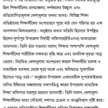
দিনব্যাপী ওই প্রতিযোগিতা অনুষ্ঠিত হয়। সকাল থেকেই মাঠজুড়ে
ছিল শিক্ষার্থীদের প্রাণচাঞ্চল্য, দর্শকদের উচ্ছ্বাস এবং
প্রতিযোগিতামূলক খেলাধুলার অনন্য আবহ। বিভিন্ন শিক্ষা
প্রতিষ্ঠানের শিক্ষার্থীদের অংশগ্রহণে পুরো মাঠ যেন পরিণত হয় এক
আনন্দঘন মিলনমেলায়। অনুষ্ঠানে প্রধান অতিথি হিসেবে উপস্থিত
ছিলেন দুর্গাপুর উপজেলা নির্বাহী অফিসার(ইউএনও) আফরোজা
আফসানা। তিনি তাঁর বক্তব্যে বলেন, শিক্ষার পাশাপাশি খেলাধুলা
শিক্ষার্থীদের শারীরিক সক্ষমতা বৃদ্ধি করে এবং মানসিক দৃঢ়তা গড়ে
তোলে। নিয়মিত খেলাধুলায় অংশগ্রহণ করলে শিক্ষার্থীরা মাদক ও
সামাজিক অবক্ষয় থেকে দূরে থাকে এবং ভবিষ্যতে সুনাগরিক
হিসেবে গড়ে ওঠে।” অনুষ্ঠানে উপজেলা একাডেমীক সুপারভাইজার
নাসির উদ্দিনের সঞ্চালনায় সভাপতিত্ব করেন উপজেলা মাধ্যমিক
শিক্ষা অফিসার বজলুর রহমান আনসারী। তিনি বলেন, খেলাধুলা
শিক্ষার্থীদের মধ্যে সৌহার্দ্য, দলগত চেতনা ও আত্মবিশ্বাস সৃষ্টি করে।