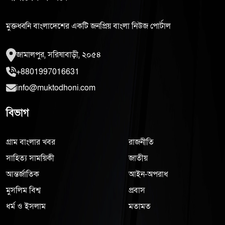
মুক্তধ্বনি বাংলাদেশের একটি জনপ্রিয় বাংলা নিউজ পোর্টাল
জামালপুর, সরিষাবাড়ী, ২০৫৪
+8801997016631
info@muktodhoni.com
বিভাগ
গ্রাম বাংলার খবর
রাজনীতি
সাহিত্য সাময়িকী
জাতীয়
আন্তর্জাতিক
আইন-অপরাধ
মুসলিম বিশ্ব
প্রবাস
ধর্ম ও ইসলাম
মতামত