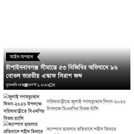
সতর্ক রয়েছে। কোনো ধরনের অনিয়ম নকল বা প্রশ্নফাঁসের সুযোগ দেওয়া হবে না।
সবাই নিজ নিজ অবস্থান থেকে দায়িত্বশীল ভূমিকা পালন করলে পরীক্ষা সফলভাবে
সম্পন্ন করা সম্ভব হবে।সভা শেষে সংশ্লিষ্ট সকল বিভাগকে সমন্বিতভাবে দায়িত্ব পালনের
আহ্বান জানানো হয় এবং পরীক্ষার্থীদের সময়মতো কেন্দ্রে উপস্থিত হয়ে নিয়ম-কানুন
মেনে পরীক্ষায় অংশগ্রহণের অনুরোধ জানানো হয়। জেলা প্রশাসন আশা প্রকাশ করেছে
মন্তব্য লিখুন
সকলের সহযোগিতায় টাঙ্গাইলে এবারের এইচএসসি ও সমমানের পরীক্ষা সুষ্ঠু শান্তিপূর্ণ
ও উৎসবমুখর পরিবেশে সম্পন্ন হবে।
আইন-অপরাধ
চাঁপাইনবাবগঞ্জ সীমান্তে ৫৩ বিজিবির অভিযানে ৯৬
বোতল ভারতীয় এস্কাফ সিরাপ জব্দ
মুক্তধ্বনি ডেক্স
আগস্ট ১, ২০২৬
0
সরিষাবাড়ীতে জুলাই গণঅভ্যুত্থান দিবস-২০২৬
উপলক্ষে বিএনপির বিজয় র্যালি
ক্যাম্পাস হামলার প্রতিবাদে শহীদ মিনারে