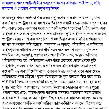
জামালপুর শহরে আইনজীবীর চেম্বারে পুলিশের অভিযান: পাইপগান, গুলি,
ককটেল ও পেট্রোল বোমা সদৃশ বস্তু উদ্ধার
জামালপুর শহরে আইনজীবীর চেম্বারে পুলিশের অভিযান: পাইপগান, গুলি,
ককটেল ও পেট্রোল বোমা সদৃশ বস্তু উদ্ধার ৭ জুলাই ২০২৬ জামালপুর শহরের
পাঁচ রাস্তার মোড় এলাকার মনোয়ারা আলী সুপার মার্কেটের দ্বিতীয় তলায় এক
আইনজীবীর চেম্বারে পুলিশের বিশেষ অভিযানে দুটি পাইপগান, গুলি, ককটেল,
পেট্রোল বোমা সদৃশ বস্তু এবং বিদেশি মদ উদ্ধার হওয়ার ঘটনায় শহরজুড়ে
ব্যাপক চাঞ্চল্যের সৃষ্টি হয়েছে। মঙ্গলবার (৭ জুলাই) পরিচালিত এ অভিযানে
আইনশৃঙ্খলা বাহিনীর সদস্যরা দীর্ঘ সময় ধরে তল্লাশি চালান। পুলিশের
প্রাথমিক তথ্য অনুযায়ী, গোপন সংবাদের ভিত্তিতে ওই চেম্বারে অভিযান
পরিচালনা করা হয়। অভিযানের একপর্যায়ে চেম্বারের ভেতর থেকে দুটি
পাইপগান, কয়েক রাউন্ড গুলি, একাধিক ককটেল, পেট্রোল বোমা সদৃশ
কয়েকটি বস্তু এবং বিদেশি মদের বোতল উদ্ধার করা হয় বলে জানা গেছে।
অভিযানের খবর ছড়িয়ে পড়লে ঘটনাস্থলে উৎসুক জনতার ভিড় জমে যায়।
পরিস্থিতি নিয়ন্ত্রণে রাখতে অতিরিক্ত পুলিশ সদস্য মোতায়েন করা হয় এবং
সুপার মার্কেটের আশপাশের এলাকায় নিরাপত্তা জোরদার করা হয়। পুরো
এলাকা ঘিরে রেখে আইনশৃঙ্খলা বাহিনীর সদস্যরা সতর্কতার সঙ্গে তল্লাশি
কার্যক্রম পরিচালনা করেন। পুলিশ উদ্ধার হওয়া আলামতগুলো জব্দ করেছে
এবং সেগুলোর প্রকৃতি ও কার্যকারিতা পরীক্ষা-নিরীক্ষা করছে। বিশেষ করে
উদ্ধার হওয়া বিস্ফোরক সদৃশ বস্তুগুলো প্রকৃতপক্ষে ককটেল বা পেট্রোল বোমা