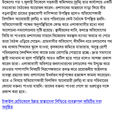
উদ্দেশ্যে গত ৭ জুলাই বিকেলে সহকারী কমিশনার (ভূমি) তার কার্যালয়ে একটি
সমঝোতা বৈঠকের আয়োজন করেন। প্রশাসনের আহ্বানে সাড়া দিয়ে বীর
বড়বাড়ীয়া গ্রামের ভুক্তভোগী বাসিন্দারা উপস্থিত হলেও অভিযোগকারী
বিলকিস আনোয়ারী (রুমি) ও তার পরিবারের কেউ বৈঠকে উপস্থিত হননি।
অভিযোগকারী পক্ষের অনুপস্থিতিকে কেন্দ্র করে এলাকাবাসীর মধ্যে নানা
আলোচনা-সমালোচনার সৃষ্টি হয়েছে। স্থানীয়দের দাবি, তদন্তে অভিযোগের
ভিত্তি না পাওয়ায় প্রশাসনের সামনে নিজেদের অবস্থান ব্যাখ্যা করতে না পেরে
তারা বৈঠক এড়িয়ে গেছেন। গ্রামবাসীর অভিযোগ, দীর্ঘদিন ধরে চলাচলের পথ
বন্ধ থাকায় শিশুদের স্কুলে যাওয়া, কৃষকদের জমিতে যাতায়াত, অসুস্থ রোগী
পরিবহনসহ দৈনন্দিন নানা কাজে চরম ভোগান্তি পোহাতে হচ্ছে। দ্রুত সমস্যার
স্থায়ী সমাধান না হলে পরিস্থিতি আরও জটিল হতে পারে বলেও আশঙ্কা প্রকাশ
করেন তারা। এলাকাবাসী অবিলম্বে জনসাধারণের চলাচলের পথ উন্মুক্ত করে
দেওয়ার পাশাপাশি বিষয়টি নিরপেক্ষভাবে তদন্ত করে প্রয়োজনীয় আইনগত
ব্যবস্থা গ্রহণের জন্য প্রশাসনের ঊর্ধ্বতন কর্তৃপক্ষের হস্তক্ষেপ কামনা করেছেন।
তবে এ বিষয়ে অভিযোগকারী বিলকিস আনোয়ারী (রুমি) বা তার পরিবারের
কোনো বক্তব্য পাওয়া যায়নি। তাদের বক্তব্য পাওয়া গেলে তা গুরুত্বের সঙ্গে
প্রকাশ করা হবে।
টাঙ্গাইল মেডিকেলে উন্নত স্বাস্থ্যসেবা নিশ্চিতে ব্যবস্থাপনা কমিটির সভা
অনুষ্ঠিত