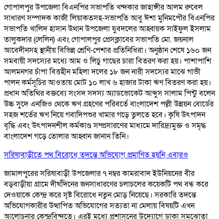
গোপালপুর উপজেলা বিএনপির সভাপতি খন্দকার জাহাঙ্গীর আলম রুবেল
সাধারণ সম্পাদক কাজী লিয়াকতসহ-সভাপতি আবু ঈশা মুনিমপৌর বিএনপির
সভাপতি খালিদ হাসান উথান উপজেলা যুবদলের আহ্বায়ক সাইফুল ইসলাম
তালুকদার (লেলিন) এবং গোপালপুর প্রেসক্লাবের সভাপতি মো. জয়নাল
আবেদীনসহ স্থানীয় বিভিন্ন শ্রেণি-পেশার প্রতিনিধিরা। অনুষ্ঠান শেষে ১৬০ জন
সমবায়ী সদস্যের মধ্যে আম ও লিচু গাছের চারা বিতরণ করা হয়। পাশাপাশি
আলমনগর চাঁপা বিত্তহীন মহিলা দলের ১৮ জন নারী সদস্যের মাঝে গাভী
পালন কর্মসূচির আওতায় মোট ১০ লাখ ৬ হাজার টাকা ঋণ বিতরণ করা হয়।
প্রধান অতিথির বক্তব্যে সংসদ সদস্য অ্যাডভোকেট আব্দুস সালাম পিন্টু বলেন
উচ্চ সুদে এনজিও থেকে ঋণ গ্রহণের পরিবর্তে বাংলাদেশ পল্লী উন্নয়ন বোর্ডের
সহজ শর্তের ঋণ নিয়ে গবাদিপশুর খামার গড়ে তুলতে হবে। কৃষি উৎপাদন
বৃদ্ধি এবং উৎপাদনশীল কর্মকাণ্ড সম্প্রসারণের মাধ্যমে দারিদ্র্যমুক্ত ও সমৃদ্ধ
বাংলাদেশ গড়ে তোলার আহ্বান জানান তিনি।
সরিষাবাড়ীতে পথ বিরোধে তদন্তে অভিযোগ প্রমাণিত হয়নি এবারও
জামালপুরের সরিষাবাড়ী উপজেলার ৭ নম্বর কামরাবাদ ইউনিয়নের বীর
বড়বাড়ীয়া গ্রামে দীর্ঘদিনের জনসাধারণের চলাচলের কয়েকটি পথ বন্ধ করে
দেওয়াকে কেন্দ্র করে সৃষ্ট বিরোধে নতুন মোড় নিয়েছে। সরকারি তদন্তে
অভিযোগকারীর উত্থাপিত অভিযোগের সত্যতা না মেলায় বিষয়টি এখন
আলোচনার কেন্দ্রবিন্দুতে। এরই মধ্যে প্রশাসনের উদ্যোগে ডাকা সমঝোতা