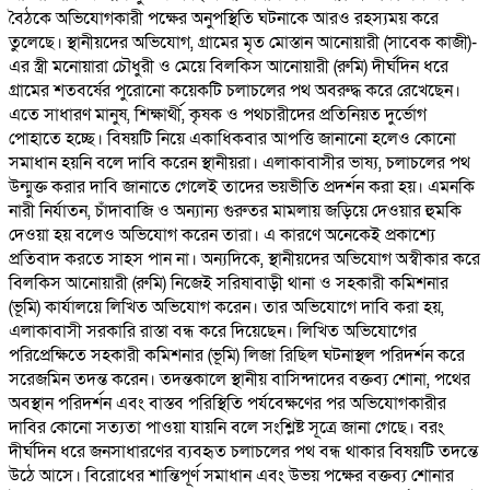
বৈঠকে অভিযোগকারী পক্ষের অনুপস্থিতি ঘটনাকে আরও রহস্যময় করে
তুলেছে। স্থানীয়দের অভিযোগ, গ্রামের মৃত মোস্তান আনোয়ারী (সাবেক কাজী)-
এর স্ত্রী মনোয়ারা চৌধুরী ও মেয়ে বিলকিস আনোয়ারী (রুমি) দীর্ঘদিন ধরে
গ্রামের শতবর্ষের পুরোনো কয়েকটি চলাচলের পথ অবরুদ্ধ করে রেখেছেন।
এতে সাধারণ মানুষ, শিক্ষার্থী, কৃষক ও পথচারীদের প্রতিনিয়ত দুর্ভোগ
পোহাতে হচ্ছে। বিষয়টি নিয়ে একাধিকবার আপত্তি জানানো হলেও কোনো
সমাধান হয়নি বলে দাবি করেন স্থানীয়রা। এলাকাবাসীর ভাষ্য, চলাচলের পথ
উন্মুক্ত করার দাবি জানাতে গেলেই তাদের ভয়ভীতি প্রদর্শন করা হয়। এমনকি
নারী নির্যাতন, চাঁদাবাজি ও অন্যান্য গুরুতর মামলায় জড়িয়ে দেওয়ার হুমকি
দেওয়া হয় বলেও অভিযোগ করেন তারা। এ কারণে অনেকেই প্রকাশ্যে
প্রতিবাদ করতে সাহস পান না। অন্যদিকে, স্থানীয়দের অভিযোগ অস্বীকার করে
বিলকিস আনোয়ারী (রুমি) নিজেই সরিষাবাড়ী থানা ও সহকারী কমিশনার
(ভূমি) কার্যালয়ে লিখিত অভিযোগ করেন। তার অভিযোগে দাবি করা হয়,
এলাকাবাসী সরকারি রাস্তা বন্ধ করে দিয়েছেন। লিখিত অভিযোগের
পরিপ্রেক্ষিতে সহকারী কমিশনার (ভূমি) লিজা রিছিল ঘটনাস্থল পরিদর্শন করে
সরেজমিন তদন্ত করেন। তদন্তকালে স্থানীয় বাসিন্দাদের বক্তব্য শোনা, পথের
অবস্থান পরিদর্শন এবং বাস্তব পরিস্থিতি পর্যবেক্ষণের পর অভিযোগকারীর
দাবির কোনো সত্যতা পাওয়া যায়নি বলে সংশ্লিষ্ট সূত্রে জানা গেছে। বরং
দীর্ঘদিন ধরে জনসাধারণের ব্যবহৃত চলাচলের পথ বন্ধ থাকার বিষয়টি তদন্তে
উঠে আসে। বিরোধের শান্তিপূর্ণ সমাধান এবং উভয় পক্ষের বক্তব্য শোনার