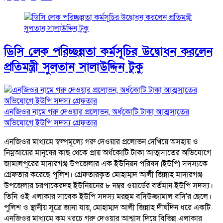
ডিসি লেক পরিচ্ছন্নতা কর্মসূচির উদ্বোধন করলেন
প্রতিমন্ত্রী সুলতান সালাউদ্দিন টুকু
এনজিওর নামে গরু দেওয়ার প্রলোভন, অর্ধকোটি টাকা আত্মসাতের
অভিযোগে ইউপি সদস্য গ্রেফতার
এনজিওর মাধ্যমে স্বল্পমূল্যে গরু দেওয়ার প্রলোভন দেখিয়ে অসহায় ও
নিম্নআয়ের মানুষের কাছ থেকে প্রায় অর্ধকোটি টাকা আত্মসাতের অভিযোগে
জামালপুরের মাদারগঞ্জ উপজেলার এক ইউনিয়ন পরিষদ (ইউপি) সদস্যকে
গ্রেফতার করেছে পুলিশ। গ্রেফতারকৃত মোহাম্মদ আলী জিন্নাহ মাদারগঞ্জ
উপজেলার চরপাকেরদহ ইউনিয়নের ৮ নম্বর ওয়ার্ডের বর্তমান ইউপি সদস্য।
তিনি ওই এলাকার সাবেক ইউপি সদস্য মরহুম বদিউজ্জামাল বদি'র ছেলে।
পুলিশ ও স্থানীয় সূত্রে জানা যায়, মোহাম্মদ আলী জিন্নাহ দীর্ঘদিন ধরে একটি
এনজিওর মাধ্যমে কম খরচে গরু দেওয়ার আশ্বাস দিয়ে বিভিন্ন এলাকার