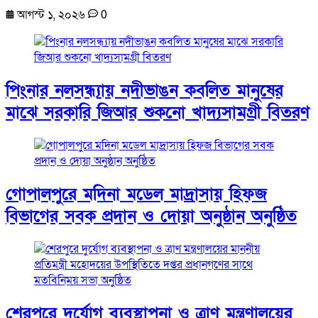
আগস্ট ১, ২০২৬
0
পিংনার নলসন্ধ্যায় নদীভাঙন কবলিত মানুষের
মাঝে সরকারি জিআর শুকনো খাদ্যসামগ্রী বিতরণ
গোপালপুরে মদিনা মডেল মাদ্রাসায় হিফজ
বিভাগের সবক প্রদান ও দোয়া অনুষ্ঠান অনুষ্ঠিত
শেরপুরে দুর্যোগ ব্যবস্থাপনা ও ত্রাণ মন্ত্রণালয়ের