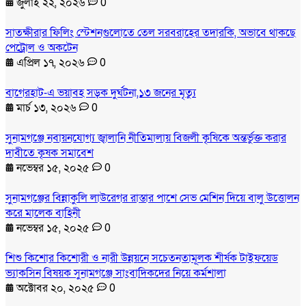
জুলাই ২২, ২০২৬
0
সাতক্ষীরার ফিলিং স্টেশনগুলোতে তেল সরবরাহের তদারকি, অভাবে থাকছে
পেট্রোল ও অকটেন
এপ্রিল ১৭, ২০২৬
0
বাগেরহাট-এ ভয়াবহ সড়ক দুর্ঘটনা,১৩ জনের মৃত্যু
মার্চ ১৩, ২০২৬
0
সুনামগঞ্জে নবায়নযোগ্য জ্বালানি নীতিমালায় বিজলী কৃষিকে অন্তর্ভুক্ত করার
দাবীতে কৃষক সমাবেশ
নভেম্বর ১৫, ২০২৫
0
সুনামগঞ্জের বিন্নাকুলি লাউরেগর রাস্তার পাশে সেভ মেশিন দিয়ে বালু উত্তোলন
করে মালেক বাহিনী
নভেম্বর ১৫, ২০২৫
0
শিশু কিশোর কিশোরী ও নারী উন্নয়নে সচেতনতামূলক শীর্ষক টাইফয়েড
ভ্যাকসিন বিষয়ক সুনামগঞ্জে সাংবাদিকদের নিয়ে কর্মশালা
অক্টোবর ২০, ২০২৫
0