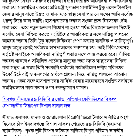
অ্যাম্বুলেন্স সেবার উন্নয়নসহ বিভিন্ন বিষয়ে বিস্তারিত আলোচনা ও পর্যালোচনা
করা হয়।সভাপতির বক্তব্যে প্রতিমন্ত্রী সুলতান সালাউদ্দিন টুকু বলেন টাঙ্গাইল
জেলার মানুষ যাতে উন্নত ও মানসম্মত স্বাস্থ্যসেবা পায় সে লক্ষ্যে আমি সর্বোচ্চ
গুরুত্ব দিয়ে কাজ করছি। হাসপাতালের জনবল সংকট দ্রুত নিরসনের চেষ্টা
করা হবে। তবে নতুন জনবল নিয়োগ না হওয়া পর্যন্ত বিদ্যমান জনবল দিয়েই
সর্বোচ্চ সেবা নিশ্চিত করতে সংশ্লিষ্টদের আন্তরিকতার সঙ্গে দায়িত্ব পালনের
আহ্বান জানান তিনি।টুকু বলেন চিকিৎসা পেশা অত্যন্ত মানবিক ও দায়িত্বপূর্ণ।
মানুষ অসুস্থ হলেই সর্বপ্রথম হাসপাতালের শরণাপন্ন হয়। তাই চিকিৎসকসহ
সংশ্লিষ্ট সবাইকে আন্তরিকতা দায়িত্বশীলতার সঙ্গে কাজ করতে হবে। সীমিত
জনবল থাকলেও সম্মিলিত প্রচেষ্টায় মানুষের জন্য উন্নত স্বাস্থ্যসেবা নিশ্চিত
করা সম্ভব।এ সময় তিনি সরকারি কর্মকর্তা-কর্মচারীদের দলীয় পরিচয়ের
ঊর্ধ্বে উঠে রাষ্ট্র ও জনগণের স্বার্থকে প্রাধান্য দিয়ে দায়িত্ব পালনের আহ্বান
জানান। একই সঙ্গে হাসপাতালের সার্বিক সেবার মানোন্নয়নে সংশ্লিষ্ট সবাইকে
সমন্বিতভাবে কাজ করার ওপর গুরুত্বারোপ করেন।
শিবগঞ্জ সীমান্তে ৫৯ বিজিবি’র জোড়া অভিযান ফেন্সিডিলের বিকল্প
নেশাজাতীয় সিরাপের বিশাল চালান জব্দ
সীমান্ত এলাকায় মাদক ও চোরাচালান বিরোধী জিরো টলারেন্স নীতির অংশ
হিসেবে চাঁপাইনবাবগঞ্জে বিশাল সাফল্য পেয়েছে ৫৯ বিজিবি (মহানন্দা
ব্যাটালিয়ন)। পৃথক দুটি বিশেষ অভিযান চালিয়ে বিপুল পরিমাণ ভারতীয়