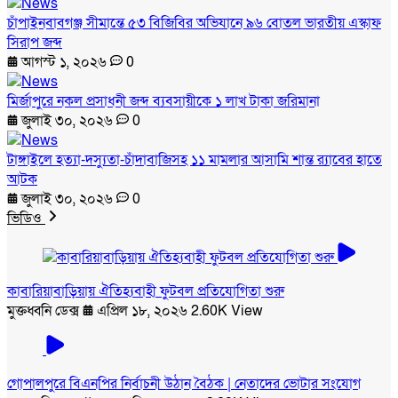
চাঁপাইনবাবগঞ্জ সীমান্তে ৫৩ বিজিবির অভিযানে ৯৬ বোতল ভারতীয় এস্কাফ
সিরাপ জব্দ
আগস্ট ১, ২০২৬
0
মির্জাপুরে নকল প্রসাধনী জব্দ ব্যবসায়ীকে ১ লাখ টাকা জরিমানা
জুলাই ৩০, ২০২৬
0
টাঙ্গাইলে হত্যা-দস্যুতা-চাঁদাবাজিসহ ১১ মামলার আসামি শান্ত র‍্যাবের হাতে
আটক
জুলাই ৩০, ২০২৬
0
ভিডিও
কাবারিয়াবাড়িয়ায় ঐতিহ্যবাহী ফুটবল প্রতিযোগিতা শুরু
মুক্তধ্বনি ডেক্স
এপ্রিল ১৮, ২০২৬
2.60K View
গোপালপুরে বিএনপির নির্বাচনী উঠান বৈঠক | নেতাদের ভোটার সংযোগ