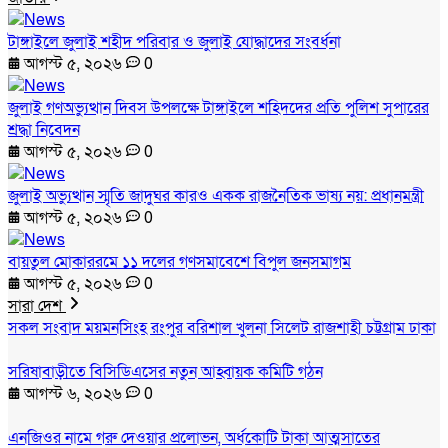
টাঙ্গাইলে জুলাই শহীদ পরিবার ও জুলাই যোদ্ধাদের সংবর্ধনা
আগস্ট ৫, ২০২৬
0
জুলাই গণঅভ্যুত্থান দিবস উপলক্ষে টাঙ্গাইলে শহিদদের প্রতি পুলিশ সুপারের
শ্রদ্ধা নিবেদন
আগস্ট ৫, ২০২৬
0
জুলাই অভ্যুত্থান স্মৃতি জাদুঘর কারও একক রাজনৈতিক ভাষ্য নয়: প্রধানমন্ত্রী
আগস্ট ৫, ২০২৬
0
বায়তুল মোকাররমে ১১ দলের গণসমাবেশে বিপুল জনসমাগম
আগস্ট ৫, ২০২৬
0
সারা দেশ
সকল সংবাদ
ময়মনসিংহ
রংপুর
বরিশাল
খুলনা
সিলেট
রাজশাহী
চট্টগ্রাম
ঢাকা
সরিষাবাড়ীতে বিসিডিএসের নতুন আহ্বায়ক কমিটি গঠন
আগস্ট ৬, ২০২৬
0
এনজিওর নামে গরু দেওয়ার প্রলোভন, অর্ধকোটি টাকা আত্মসাতের