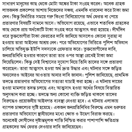
সাধারণ মানুষের কাছ থেকে মোটা অঙ্কের টাকা সংগ্রহ করেন। অনেক গ্রাহক
লাভজনক প্রকল্পের আশায় নিজেদের সঞ্চয়, এমনকি ধারদেনা করে টাকা জমা
দেন। কিন্তু নির্ধারিত সময়ে গরু কিংবা বিনিয়োগের অর্থ ফেরত না পেয়ে
প্রতারণার বিষয়টি সামনে আসে। অভিযোগ রয়েছে, এভাবে শতাধিক গ্রাহকের
কাছ থেকে প্রায় অর্ধকোটি টাকা সংগ্রহ করে আত্মসাৎ করা হয়েছে। দীর্ঘদিন
ধরে ভুক্তভোগীরা টাকা ফেরতের দাবি জানিয়ে আসলেও কোনো সুরাহা না
হওয়ায় তারা আইনের আশ্রয় নেন। পরে অভিযোগের ভিত্তিতে পুলিশ অভিযান
চালিয়ে অভিযুক্ত ইউপি সদস্যকে গ্রেফতার করে। ভুক্তভোগীদের দাবি,
জনপ্রতিনিধি হওয়ার কারণে তারা তার ওপর আস্থা রেখেই টাকা জমা
দিয়েছিলেন। কিন্তু সেই বিশ্বাসের সুযোগ নিয়ে তিনি তাদের সঙ্গে প্রতারণা
করেছেন। তারা আত্মসাৎ হওয়া অর্থ দ্রুত উদ্ধার এবং ঘটনার সঙ্গে জড়িত
অন্যদেরও আইনের আওতায় আনার দাবি জানান। পুলিশ জানিয়েছে, প্রাথমিক
তদন্তে প্রতারণার অভিযোগের সত্যতা যাচাই করা হচ্ছে। এ ঘটনায় দায়ের
হওয়া মামলার তদন্ত চলছে এবং আত্মসাৎ হওয়া অর্থের বিষয়ে বিস্তারিত
অনুসন্ধান করা হচ্ছে। তদন্তে অন্য কোনো ব্যক্তি জড়িত থাকলে তাদের
বিরুদ্ধেও প্রয়োজনীয় আইনগত ব্যবস্থা নেওয়া হবে। এ ঘটনায় এলাকায়
ব্যাপক চাঞ্চল্যের সৃষ্টি হয়েছে। একজন জনপ্রতিনিধির বিরুদ্ধে এমন গুরুতর
প্রতারণার অভিযোগে স্থানীয়দের মধ্যে ক্ষোভ ও উদ্বেগ বিরাজ করছে।
অনেকেই দোষীদের দৃষ্টান্তমূলক শাস্তি নিশ্চিত করার পাশাপাশি ক্ষতিগ্রস্ত
গ্রাহকদের অর্থ ফেরত দেওয়ার দাবি জানিয়েছেন।