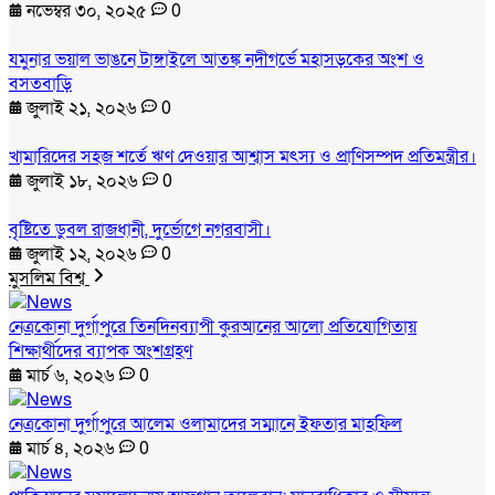
নভেম্বর ৩০, ২০২৫
0
যমুনার ভয়াল ভাঙনে টাঙ্গাইলে আতঙ্ক নদীগর্ভে মহাসড়কের অংশ ও
বসতবাড়ি
জুলাই ২১, ২০২৬
0
খামারিদের সহজ শর্তে ঋণ দেওয়ার আশ্বাস মৎস্য ও প্রাণিসম্পদ প্রতিমন্ত্রীর।
জুলাই ১৮, ২০২৬
0
বৃষ্টিতে ডুবল রাজধানী, দুর্ভোগে নগরবাসী।
জুলাই ১২, ২০২৬
0
মুসলিম বিশ্ব
নেত্রকোনা দুর্গাপুরে তিনদিনব্যাপী কুরআনের আলো প্রতিযোগিতায়
শিক্ষার্থীদের ব্যাপক অংশগ্রহণ
মার্চ ৬, ২০২৬
0
নেত্রকোনা দুর্গাপুরে আলেম ওলামাদের সম্মানে ইফতার মাহফিল
মার্চ ৪, ২০২৬
0