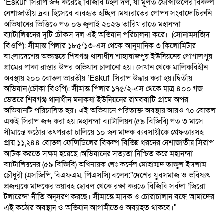
‘Eskuf’ সিরাপ জব্দ করেছে বিজিবি টহল দল, যা মূলত ফেন্সিডিলের বিকল্প
নেশাজাতীয় দ্রব্য হিসেবে ব্যবহৃত হচ্ছিল। ​মধ্যরাতের গোপন সংবাদে চিরুনি
অভিযানের ভিত্তিতে গত ০৬ জুলাই ২০২৬ তারিখ রাতে মহানন্দা
ব্যাটালিয়নের দুটি চৌকস দল এই অভিযান পরিচালনা করে। ​ (সোনামসজিদ
বিওপি): সীমান্ত পিলার ১৮৫/১৩-এস থেকে আনুমানিক ৩ কিলোমিটার
বাংলাদেশের অভ্যন্তরে শিবগঞ্জ থানাধীন শাহাবাজপুর ইউনিয়নের গোপালপুর
গ্রামের পাকা রাস্তার উপর অভিযান চালানো হয়। সেখান থেকে মালিকবিহীন
অবস্থায় ২০০ বোতল ভারতীয় ‘Eskuf’ সিরাপ উদ্ধার করা হয়। ​দ্বিতীয়
অভিযান (চৌকা বিওপি): সীমান্ত পিলার ১৭৫/২-এস থেকে মাত্র ৪০০ গজ
ভেতরে শিবগঞ্জ থানাধীন মনাকষা ইউনিয়নের রাঘববাটি গ্রামে অপর
অভিযানটি পরিচালিত হয়। এই অভিযানে পরিত্যক্ত অবস্থায় আরও ৭০ বোতল
একই সিরাপ জব্দ করা হয়। ​ মহানন্দা ব্যাটালিয়ন (৫৯ বিজিবি) গত ৩ মাসে
সীমান্তে কঠোর তৎপরতা চালিয়ে ১০ জন মাদক ব্যবসায়ীকে গ্রেফতারসহ
প্রায় ১১,২৪৪ বোতল ফেন্সিডিলের বিকল্প বিভিন্ন ধরনের নেশাজাতীয় সিরাপ
আটক করতে সক্ষম হয়েছে। ​ ​অভিযানের সত্যতা নিশ্চিত করে মহানন্দা
ব্যাটালিয়নের (৫৯ বিজিবি) অধিনায়ক লেঃ কর্নেল মোহাম্মদ তাজুল ইসলাম
চৌধুরী (এসজিপি, বিএফএম, পিএসসি) বলেন: ​"দেশের যুবসমাজ ও ভবিষ্যৎ
প্রজন্মকে মাদকের ভয়াবহ ছোবল থেকে রক্ষা করতে বিজিবি সর্বদা ‘জিরো
টলারেন্স’ নীতি অনুসরণ করছে। সীমান্তে মাদক ও চোরাচালান বন্ধে আমাদের
এই কঠোর অবস্থান ও অভিযান আগামীতেও অব্যাহত থাকবে।"