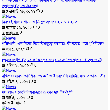
পাকিস্তানের সমালোচনায় আফগান তালেবান: মানবাধিকার ও সীমান্ত
নিরাপত্তা ইস্যুতে উত্তেজনা
ফেব্রুয়ারি ২৮, ২০২৬
0
নিরবেই গাজার শাসন ও নিয়ন্ত্রণ এসেছে হামাসের হাতে
নভেম্বর ১৬, ২০২৫
0
আন্তর্জাতিক
শক্তিশালী ‘এল নিনো’ নিয়ে বিশ্বজুড়ে সতর্কতা: কী ঘটতে পারে পৃথিবীতে?
জুন ৫, ২০২৬
0
হরমুজ প্রণালি ইস্যুতে জাতিসংঘে প্রস্তাব ভেস্তে দিল রাশিয়া–চীনের ভেটো
এপ্রিল ৮, ২০২৬
0
দক্ষিণ লেবাননে আংশিক পিছু হটেছে ইসরায়েলি বাহিনী, সংঘাত আরও তীব্র
এপ্রিল ৭, ২০২৬
0
মধ্যপ্রাচ্য সংকটে বিশ্ববাজারে তেলের দাম ঊর্ধ্বমুখী
মার্চ ৪, ২০২৬
0
ধর্ম ও ইসলাম