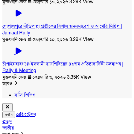
মুক্তধ্বনি ডেক্স
ফেব্রুয়ারি ১০, ২০২৬
3.29K View
গোপালপুরে দাঁড়িপাল্লা প্রতীকের বিশাল জনসমাবেশ ও আখেরি মিছিল |
Jamaat Rally
মুক্তধ্বনি ডেক্স
ফেব্রুয়ারি ১০, ২০২৬
3.29K View
চাঁপাইনবাবগঞ্জে ইসলামী ছাত্রশিবিরের ৪৯তম প্রতিষ্ঠাবার্ষিকী উদযাপন |
Rally & Meeting
মুক্তধ্বনি ডেক্স
ফেব্রুয়ারি ৬, ২০২৬
3.35K View
আরও
সর্টস ভিডিও
রেজিস্ট্রেশন
লগইন
প্রচ্ছদ
জাতীয়