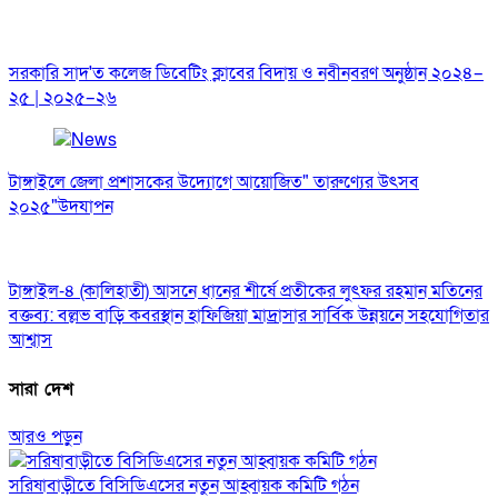
সরকারি সাদ'ত কলেজ ডিবেটিং ক্লাবের বিদায় ও নবীনবরণ অনুষ্ঠান ২০২৪–
২৫ | ২০২৫–২৬
টাঙ্গাইলে জেলা প্রশাসকের উদ্যোগে আয়োজিত" তারুণ্যের উৎসব
২০২৫"উদযাপন
টাঙ্গাইল-৪ (কালিহাতী) আসনে ধানের শীর্ষে প্রতীকের লুৎফর রহমান মতিনের
বক্তব্য: বল্লভ বাড়ি কবরস্থান হাফিজিয়া মাদ্রাসার সার্বিক উন্নয়নে সহযোগিতার
আশ্বাস
সারা দেশ
আরও পড়ুন
সরিষাবাড়ীতে বিসিডিএসের নতুন আহ্বায়ক কমিটি গঠন