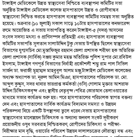
টাঙ্গাইল মেডিকেলে উন্নত স্বাস্থ্যসেবা নিশ্চিতে ব্যবস্থাপনা কমিটির সভা
অনুষ্ঠিত টাঙ্গাইল মেডিকেল কলেজ হাসপাতালে উন্নত ও রোগীবান্ধব
স্বাস্থ্যসেবা নিশ্চিত করতে হাসপাতাল ব্যবস্থাপনা কমিটির সমন্বয় সভা অনুষ্ঠিত
হয়েছে। শুক্রবার (১০ জুলাই) সকাল সাড়ে ১০টায় হাসপাতালের কনফারেন্স
রুমে আয়োজিত এ সভায় সভাপতিত্ব করেন টাঙ্গাইল-৫ (সদর) আসনের
সংসদ সদস্য মৎস্য ও প্রাণিসম্পদ প্রতিমন্ত্রী এবং হাসপাতাল ব্যবস্থাপনা
কমিটির সভাপতি সুলতান সালাউদ্দিন টুকু।সভায় উপস্থিত ছিলেন স্বাস্থ্যসেবা
বিভাগের যুগ্মসচিব মো.মুস্তাফিজুর রহমান জেলা প্রশাসক শরীফা হক অতিরিক্ত
জেলা প্রশাসক (সার্বিক) সঞ্জয় কুমার মহন্ত অতিরিক্ত পুলিশ সুপার মো.রবিউল
ইসলাম, টাঙ্গাইল গণপূর্ত বিভাগের নির্বাহী প্রকৌশলী শম্ভু রাম পাল সিভিল
সার্জন ডা. ফরাজী মুহাম্মদ মাহবুবুল আলম মঞ্জু,টাঙ্গাইল মেডিকেল কলেজের
অধ্যক্ষ অধ্যাপক ডা. নূরুল আমিন মিঞা, হাসপাতালের পরিচালক ডা. মো.
আব্দুল কুদ্দুস, সদর থানার ভারপ্রাপ্ত কর্মকর্তা (ওসি) গোলাম মুক্তার আশরাফ
উদ্দিন চিকিৎসকবৃন্দ এবং স্থানীয় নেতৃবৃন্দ।পবিত্র কোরআন তেলাওয়াতের
মাধ্যমে সভার কার্যক্রম শুরু হয়। পরে হাসপাতালের পরিচালক স্বাগত বক্তব্য
দেন এবং হাসপাতালের সার্বিক কার্যক্রম বিদ্যমান সমস্যা ও উন্নয়ন
পরিকল্পনা নিয়ে একটি উপস্থাপনা তুলে ধরেন।সভায় হাসপাতালের
স্বাস্থ্যসেবার মানোন্নয়ন চিকিৎসক ও অন্যান্য জনবল সংকট দূরীকরণ
প্রয়োজনীয় ওষুধ সরবরাহ নিশ্চিতকরণ, রোগীদের চিকিৎসা ও পরীক্ষা-
নিরীক্ষার মান বৃদ্ধি, ওয়ার্ডের পরিবেশ উন্নয়ন দালালচক্রের দৌরাত্ম্য বন্ধ এবং