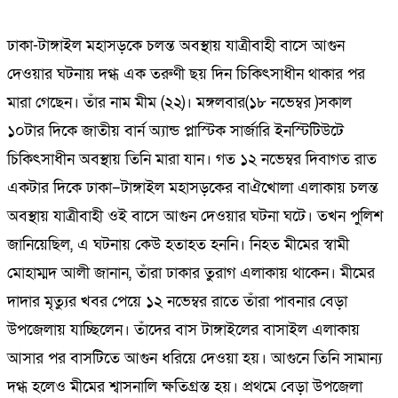
ঢাকা-টাঙ্গাইল মহাসড়কে চলন্ত অবস্থায় যাত্রীবাহী বাসে আগুন
দেওয়ার ঘটনায় দগ্ধ এক তরুণী ছয় দিন চিকিৎসাধীন থাকার পর
মারা গেছেন। তাঁর নাম মীম (২২)। মঙ্গলবার(১৮ নভেম্বর )সকাল
১০টার দিকে জাতীয় বার্ন অ্যান্ড প্লাস্টিক সার্জারি ইনস্টিটিউটে
চিকিৎসাধীন অবস্থায় তিনি মারা যান। গত ১২ নভেম্বর দিবাগত রাত
একটার দিকে ঢাকা–টাঙ্গাইল মহাসড়কের বাঐখোলা এলাকায় চলন্ত
অবস্থায় যাত্রীবাহী ওই বাসে আগুন দেওয়ার ঘটনা ঘটে। তখন পুলিশ
জানিয়েছিল, এ ঘটনায় কেউ হতাহত হননি। নিহত মীমের স্বামী
মোহাম্মদ আলী জানান, তাঁরা ঢাকার তুরাগ এলাকায় থাকেন। মীমের
দাদার মৃত্যুর খবর পেয়ে ১২ নভেম্বর রাতে তাঁরা পাবনার বেড়া
উপজেলায় যাচ্ছিলেন। তাঁদের বাস টাঙ্গাইলের বাসাইল এলাকায়
আসার পর বাসটিতে আগুন ধরিয়ে দেওয়া হয়। আগুনে তিনি সামান্য
দগ্ধ হলেও মীমের শ্বাসনালি ক্ষতিগ্রস্ত হয়। প্রথমে বেড়া উপজেলা