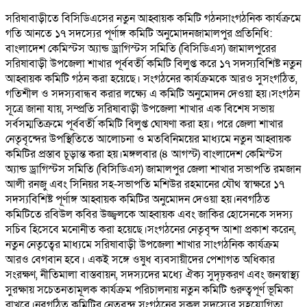
সরিষাবাড়ীতে বিসিডিএসের নতুন আহ্বায়ক কমিটি গঠনসাংগঠনিক কার্যক্রমে
গতি আনতে ১৭ সদস্যের পূর্ণাঙ্গ কমিটি অনুমোদনজামালপুর প্রতিনিধি:
বাংলাদেশ কেমিস্টস অ্যান্ড ড্রাগিস্টস সমিতি (বিসিডিএস) জামালপুরের
সরিষাবাড়ী উপজেলা শাখার পূর্ববর্তী কমিটি বিলুপ্ত করে ১৭ সদস্যবিশিষ্ট নতুন
আহ্বায়ক কমিটি গঠন করা হয়েছে। সংগঠনের কার্যক্রমকে আরও সুসংগঠিত,
গতিশীল ও সদস্যবান্ধব করার লক্ষ্যে এ কমিটি অনুমোদন দেওয়া হয়।সংগঠন
সূত্রে জানা যায়, সম্প্রতি সরিষাবাড়ী উপজেলা শাখার এক বিশেষ সভায়
সর্বসম্মতিক্রমে পূর্ববর্তী কমিটি বিলুপ্ত ঘোষণা করা হয়। পরে জেলা শাখার
নেতৃবৃন্দের উপস্থিতিতে আলোচনা ও মতবিনিময়ের মাধ্যমে নতুন আহ্বায়ক
কমিটির প্রস্তাব চূড়ান্ত করা হয়।মঙ্গলবার (৪ আগস্ট) বাংলাদেশ কেমিস্টস
অ্যান্ড ড্রাগিস্টস সমিতি (বিসিডিএস) জামালপুর জেলা শাখার সভাপতি রমজান
আলী রনজু এবং সিনিয়র সহ-সভাপতি মশিউর রহমানের যৌথ স্বাক্ষরে ১৭
সদস্যবিশিষ্ট পূর্ণাঙ্গ আহ্বায়ক কমিটির অনুমোদন দেওয়া হয়।নবগঠিত
কমিটিতে রবিউল কবির উজ্জ্বলকে আহ্বায়ক এবং জাকির হোসেনকে সদস্য
সচিব হিসেবে মনোনীত করা হয়েছে।সংগঠনের নেতৃবৃন্দ আশা প্রকাশ করেন,
নতুন নেতৃত্বের মাধ্যমে সরিষাবাড়ী উপজেলা শাখার সাংগঠনিক কার্যক্রম
আরও বেগবান হবে। একই সঙ্গে ওষুধ ব্যবসায়ীদের পেশাগত অধিকার
সংরক্ষণ, নীতিমালা বাস্তবায়ন, সদস্যদের মধ্যে ঐক্য সুদৃঢ়করণ এবং জনস্বাস্থ্য
সুরক্ষায় সচেতনতামূলক কার্যক্রম পরিচালনায় নতুন কমিটি গুরুত্বপূর্ণ ভূমিকা
রাখবে।নবগঠিত কমিটির নেতৃবৃন্দ সংগঠনের সকল সদস্যের সহযোগিতা