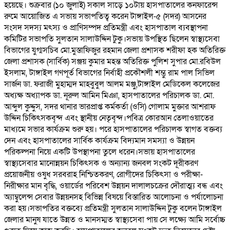
হয়েছে। শুক্রবার (১০ জুলাই) সকাল সাড়ে ১০টায় হাসপাতালের কনফারেন্স
রুমে আয়োজিত এ সভায় সভাপতিত্ব করেন টাঙ্গাইল-৫ (সদর) আসনের
সংসদ সদস্য মৎস্য ও প্রাণিসম্পদ প্রতিমন্ত্রী এবং হাসপাতাল ব্যবস্থাপনা
কমিটির সভাপতি সুলতান সালাউদ্দিন টুকু।সভায় উপস্থিত ছিলেন স্বাস্থ্যসেবা
বিভাগের যুগ্মসচিব মো.মুস্তাফিজুর রহমান জেলা প্রশাসক শরীফা হক অতিরিক্ত
জেলা প্রশাসক (সার্বিক) সঞ্জয় কুমার মহন্ত অতিরিক্ত পুলিশ সুপার মো.রবিউল
ইসলাম, টাঙ্গাইল গণপূর্ত বিভাগের নির্বাহী প্রকৌশলী শম্ভু রাম পাল সিভিল
সার্জন ডা. ফরাজী মুহাম্মদ মাহবুবুল আলম মঞ্জু,টাঙ্গাইল মেডিকেল কলেজের
অধ্যক্ষ অধ্যাপক ডা. নূরুল আমিন মিঞা, হাসপাতালের পরিচালক ডা. মো.
আব্দুল কুদ্দুস, সদর থানার ভারপ্রাপ্ত কর্মকর্তা (ওসি) গোলাম মুক্তার আশরাফ
উদ্দিন চিকিৎসকবৃন্দ এবং স্থানীয় নেতৃবৃন্দ।পবিত্র কোরআন তেলাওয়াতের
মাধ্যমে সভার কার্যক্রম শুরু হয়। পরে হাসপাতালের পরিচালক স্বাগত বক্তব্য
দেন এবং হাসপাতালের সার্বিক কার্যক্রম বিদ্যমান সমস্যা ও উন্নয়ন
পরিকল্পনা নিয়ে একটি উপস্থাপনা তুলে ধরেন।সভায় হাসপাতালের
স্বাস্থ্যসেবার মানোন্নয়ন চিকিৎসক ও অন্যান্য জনবল সংকট দূরীকরণ
প্রয়োজনীয় ওষুধ সরবরাহ নিশ্চিতকরণ, রোগীদের চিকিৎসা ও পরীক্ষা-
নিরীক্ষার মান বৃদ্ধি, ওয়ার্ডের পরিবেশ উন্নয়ন দালালচক্রের দৌরাত্ম্য বন্ধ এবং
অ্যাম্বুলেন্স সেবার উন্নয়নসহ বিভিন্ন বিষয়ে বিস্তারিত আলোচনা ও পর্যালোচনা
করা হয়।সভাপতির বক্তব্যে প্রতিমন্ত্রী সুলতান সালাউদ্দিন টুকু বলেন টাঙ্গাইল
জেলার মানুষ যাতে উন্নত ও মানসম্মত স্বাস্থ্যসেবা পায় সে লক্ষ্যে আমি সর্বোচ্চ