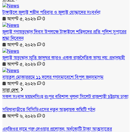
টাঙ্গাইলে জুলাই শহীদ পরিবার ও জুলাই যোদ্ধাদের সংবর্ধনা
আগস্ট ৫, ২০২৬
0
জুলাই গণঅভ্যুত্থান দিবস উপলক্ষে টাঙ্গাইলে শহিদদের প্রতি পুলিশ সুপারের
শ্রদ্ধা নিবেদন
আগস্ট ৫, ২০২৬
0
জুলাই অভ্যুত্থান স্মৃতি জাদুঘর কারও একক রাজনৈতিক ভাষ্য নয়: প্রধানমন্ত্রী
আগস্ট ৫, ২০২৬
0
বায়তুল মোকাররমে ১১ দলের গণসমাবেশে বিপুল জনসমাগম
আগস্ট ৫, ২০২৬
0
সারা দেশ
সকল সংবাদ
ময়মনসিংহ
রংপুর
বরিশাল
খুলনা
সিলেট
রাজশাহী
চট্টগ্রাম
ঢাকা
সরিষাবাড়ীতে বিসিডিএসের নতুন আহ্বায়ক কমিটি গঠন
আগস্ট ৬, ২০২৬
0
এনজিওর নামে গরু দেওয়ার প্রলোভন, অর্ধকোটি টাকা আত্মসাতের