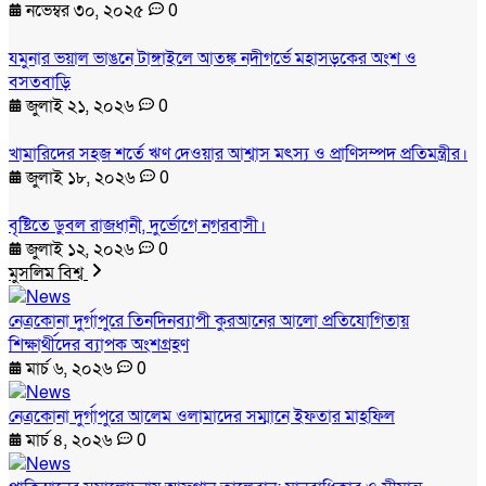
নভেম্বর ৩০, ২০২৫
0
যমুনার ভয়াল ভাঙনে টাঙ্গাইলে আতঙ্ক নদীগর্ভে মহাসড়কের অংশ ও
বসতবাড়ি
জুলাই ২১, ২০২৬
0
খামারিদের সহজ শর্তে ঋণ দেওয়ার আশ্বাস মৎস্য ও প্রাণিসম্পদ প্রতিমন্ত্রীর।
জুলাই ১৮, ২০২৬
0
বৃষ্টিতে ডুবল রাজধানী, দুর্ভোগে নগরবাসী।
জুলাই ১২, ২০২৬
0
মুসলিম বিশ্ব
নেত্রকোনা দুর্গাপুরে তিনদিনব্যাপী কুরআনের আলো প্রতিযোগিতায়
শিক্ষার্থীদের ব্যাপক অংশগ্রহণ
মার্চ ৬, ২০২৬
0
নেত্রকোনা দুর্গাপুরে আলেম ওলামাদের সম্মানে ইফতার মাহফিল
মার্চ ৪, ২০২৬
0