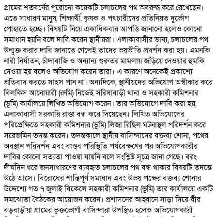
গ্রামের শতবর্ষের পুরোনো কয়েকটি চলাচলের পথ অবরুদ্ধ করে রেখেছেন।
এতে সাধারণ মানুষ, শিক্ষার্থী, কৃষক ও পথচারীদের প্রতিনিয়ত দুর্ভোগ
পোহাতে হচ্ছে। বিষয়টি নিয়ে একাধিকবার আপত্তি জানানো হলেও কোনো
সমাধান হয়নি বলে দাবি করেন স্থানীয়রা। এলাকাবাসীর ভাষ্য, চলাচলের পথ
উন্মুক্ত করার দাবি জানাতে গেলেই তাদের ভয়ভীতি প্রদর্শন করা হয়। এমনকি
নারী নির্যাতন, চাঁদাবাজি ও অন্যান্য গুরুতর মামলায় জড়িয়ে দেওয়ার হুমকি
দেওয়া হয় বলেও অভিযোগ করেন তারা। এ কারণে অনেকেই প্রকাশ্যে
প্রতিবাদ করতে সাহস পান না। অন্যদিকে, স্থানীয়দের অভিযোগ অস্বীকার করে
বিলকিস আনোয়ারী (রুমি) নিজেই সরিষাবাড়ী থানা ও সহকারী কমিশনার
(ভূমি) কার্যালয়ে লিখিত অভিযোগ করেন। তার অভিযোগে দাবি করা হয়,
এলাকাবাসী সরকারি রাস্তা বন্ধ করে দিয়েছেন। লিখিত অভিযোগের
পরিপ্রেক্ষিতে সহকারী কমিশনার (ভূমি) লিজা রিছিল ঘটনাস্থল পরিদর্শন করে
সরেজমিন তদন্ত করেন। তদন্তকালে স্থানীয় বাসিন্দাদের বক্তব্য শোনা, পথের
অবস্থান পরিদর্শন এবং বাস্তব পরিস্থিতি পর্যবেক্ষণের পর অভিযোগকারীর
দাবির কোনো সত্যতা পাওয়া যায়নি বলে সংশ্লিষ্ট সূত্রে জানা গেছে। বরং
দীর্ঘদিন ধরে জনসাধারণের ব্যবহৃত চলাচলের পথ বন্ধ থাকার বিষয়টি তদন্তে
উঠে আসে। বিরোধের শান্তিপূর্ণ সমাধান এবং উভয় পক্ষের বক্তব্য শোনার
উদ্দেশ্যে গত ৭ জুলাই বিকেলে সহকারী কমিশনার (ভূমি) তার কার্যালয়ে একটি
সমঝোতা বৈঠকের আয়োজন করেন। প্রশাসনের আহ্বানে সাড়া দিয়ে বীর
বড়বাড়ীয়া গ্রামের ভুক্তভোগী বাসিন্দারা উপস্থিত হলেও অভিযোগকারী