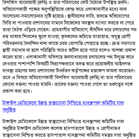
বিলকিস আনোয়ারী (রুমি) ও তার পরিবারের কেউ বৈঠকে উপস্থিত হননি।
অভিযোগকারী পক্ষের অনুপস্থিতিকে কেন্দ্র করে এলাকাবাসীর মধ্যে নানা
আলোচনা-সমালোচনার সৃষ্টি হয়েছে। স্থানীয়দের দাবি, তদন্তে অভিযোগের
ভিত্তি না পাওয়ায় প্রশাসনের সামনে নিজেদের অবস্থান ব্যাখ্যা করতে না পেরে
তারা বৈঠক এড়িয়ে গেছেন। গ্রামবাসীর অভিযোগ, দীর্ঘদিন ধরে চলাচলের পথ
বন্ধ থাকায় শিশুদের স্কুলে যাওয়া, কৃষকদের জমিতে যাতায়াত, অসুস্থ রোগী
পরিবহনসহ দৈনন্দিন নানা কাজে চরম ভোগান্তি পোহাতে হচ্ছে। দ্রুত সমস্যার
স্থায়ী সমাধান না হলে পরিস্থিতি আরও জটিল হতে পারে বলেও আশঙ্কা প্রকাশ
করেন তারা। এলাকাবাসী অবিলম্বে জনসাধারণের চলাচলের পথ উন্মুক্ত করে
দেওয়ার পাশাপাশি বিষয়টি নিরপেক্ষভাবে তদন্ত করে প্রয়োজনীয় আইনগত
ব্যবস্থা গ্রহণের জন্য প্রশাসনের ঊর্ধ্বতন কর্তৃপক্ষের হস্তক্ষেপ কামনা করেছেন।
তবে এ বিষয়ে অভিযোগকারী বিলকিস আনোয়ারী (রুমি) বা তার পরিবারের
কোনো বক্তব্য পাওয়া যায়নি। তাদের বক্তব্য পাওয়া গেলে তা গুরুত্বের সঙ্গে
প্রকাশ করা হবে।
টাঙ্গাইল মেডিকেলে উন্নত স্বাস্থ্যসেবা নিশ্চিতে ব্যবস্থাপনা কমিটির সভা
অনুষ্ঠিত
টাঙ্গাইল মেডিকেলে উন্নত স্বাস্থ্যসেবা নিশ্চিতে ব্যবস্থাপনা কমিটির সভা
অনুষ্ঠিত টাঙ্গাইল মেডিকেল কলেজ হাসপাতালে উন্নত ও রোগীবান্ধব
স্বাস্থ্যসেবা নিশ্চিত করতে হাসপাতাল ব্যবস্থাপনা কমিটির সমন্বয় সভা অনুষ্ঠিত