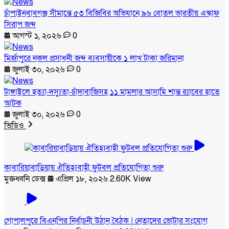
চাঁপাইনবাবগঞ্জ সীমান্তে ৫৩ বিজিবির অভিযানে ৯৬ বোতল ভারতীয় এস্কাফ
সিরাপ জব্দ
আগস্ট ১, ২০২৬
0
মির্জাপুরে নকল প্রসাধনী জব্দ ব্যবসায়ীকে ১ লাখ টাকা জরিমানা
জুলাই ৩০, ২০২৬
0
টাঙ্গাইলে হত্যা-দস্যুতা-চাঁদাবাজিসহ ১১ মামলার আসামি শান্ত র‍্যাবের হাতে
আটক
জুলাই ৩০, ২০২৬
0
ভিডিও
কাবারিয়াবাড়িয়ায় ঐতিহ্যবাহী ফুটবল প্রতিযোগিতা শুরু
মুক্তধ্বনি ডেক্স
এপ্রিল ১৮, ২০২৬
2.60K View
গোপালপুরে বিএনপির নির্বাচনী উঠান বৈঠক | নেতাদের ভোটার সংযোগ