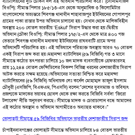
ব্যাটালিয়নের দুটি চৌকস দল এই অভিযান পরিচালনা করে। ​ (সোনামসজিদ
বিওপি): সীমান্ত পিলার ১৮৫/১৩-এস থেকে আনুমানিক ৩ কিলোমিটার
বাংলাদেশের অভ্যন্তরে শিবগঞ্জ থানাধীন শাহাবাজপুর ইউনিয়নের গোপালপুর
গ্রামের পাকা রাস্তার উপর অভিযান চালানো হয়। সেখান থেকে মালিকবিহীন
অবস্থায় ২০০ বোতল ভারতীয় ‘Eskuf’ সিরাপ উদ্ধার করা হয়। ​দ্বিতীয়
অভিযান (চৌকা বিওপি): সীমান্ত পিলার ১৭৫/২-এস থেকে মাত্র ৪০০ গজ
ভেতরে শিবগঞ্জ থানাধীন মনাকষা ইউনিয়নের রাঘববাটি গ্রামে অপর
অভিযানটি পরিচালিত হয়। এই অভিযানে পরিত্যক্ত অবস্থায় আরও ৭০ বোতল
একই সিরাপ জব্দ করা হয়। ​ মহানন্দা ব্যাটালিয়ন (৫৯ বিজিবি) গত ৩ মাসে
সীমান্তে কঠোর তৎপরতা চালিয়ে ১০ জন মাদক ব্যবসায়ীকে গ্রেফতারসহ
প্রায় ১১,২৪৪ বোতল ফেন্সিডিলের বিকল্প বিভিন্ন ধরনের নেশাজাতীয় সিরাপ
আটক করতে সক্ষম হয়েছে। ​ ​অভিযানের সত্যতা নিশ্চিত করে মহানন্দা
ব্যাটালিয়নের (৫৯ বিজিবি) অধিনায়ক লেঃ কর্নেল মোহাম্মদ তাজুল ইসলাম
চৌধুরী (এসজিপি, বিএফএম, পিএসসি) বলেন: ​"দেশের যুবসমাজ ও ভবিষ্যৎ
প্রজন্মকে মাদকের ভয়াবহ ছোবল থেকে রক্ষা করতে বিজিবি সর্বদা ‘জিরো
টলারেন্স’ নীতি অনুসরণ করছে। সীমান্তে মাদক ও চোরাচালান বন্ধে আমাদের
এই কঠোর অবস্থান ও অভিযান আগামীতেও অব্যাহত থাকবে।"
ভোলাহাট সীমান্তে ৫৯ বিজিবির অভিযানে ভারতীয় নেশাজাতীয় সিরাপ জব্দ
চাঁপাইনবাবগঞ্জের ভোলাহাট সীমান্তে অভিযান চালিয়ে ৮৪ বোতল ভারতীয়