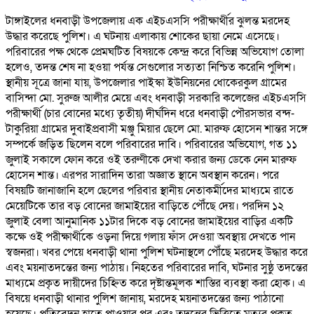
টাঙ্গাইলের ধনবাড়ী উপজেলায় এক এইচএসসি পরীক্ষার্থীর ঝুলন্ত মরদেহ
উদ্ধার করেছে পুলিশ। এ ঘটনায় এলাকায় শোকের ছায়া নেমে এসেছে।
পরিবারের পক্ষ থেকে প্রেমঘটিত বিষয়কে কেন্দ্র করে বিভিন্ন অভিযোগ তোলা
হলেও, তদন্ত শেষ না হওয়া পর্যন্ত সেগুলোর সত্যতা নিশ্চিত করেনি পুলিশ।
স্থানীয় সূত্রে জানা যায়, উপজেলার পাইস্কা ইউনিয়নের ধোকেরকুল গ্রামের
বাসিন্দা মো. সুরুজ আলীর মেয়ে এবং ধনবাড়ী সরকারি কলেজের এইচএসসি
পরীক্ষার্থী (চার বোনের মধ্যে তৃতীয়) দীর্ঘদিন ধরে ধনবাড়ী পৌরসভার বন্দ-
টাকুরিয়া গ্রামের দুবাইপ্রবাসী মঞ্জু মিয়ার ছেলে মো. মারুফ হোসেন শান্তর সঙ্গে
সম্পর্কে জড়িত ছিলেন বলে পরিবারের দাবি। পরিবারের অভিযোগ, গত ১১
জুলাই সকালে ফোন করে ওই তরুণীকে দেখা করার জন্য ডেকে নেন মারুফ
হোসেন শান্ত। এরপর সারাদিন তারা অজ্ঞাত স্থানে অবস্থান করেন। পরে
বিষয়টি জানাজানি হলে ছেলের পরিবার স্থানীয় নেতাকর্মীদের মাধ্যমে রাতে
মেয়েটিকে তার বড় বোনের জামাইয়ের বাড়িতে পৌঁছে দেয়। পরদিন ১২
জুলাই বেলা আনুমানিক ১১টার দিকে বড় বোনের জামাইয়ের বাড়ির একটি
কক্ষে ওই পরীক্ষার্থীকে ওড়না দিয়ে গলায় ফাঁস দেওয়া অবস্থায় দেখতে পান
স্বজনরা। খবর পেয়ে ধনবাড়ী থানা পুলিশ ঘটনাস্থলে পৌঁছে মরদেহ উদ্ধার করে
এবং ময়নাতদন্তের জন্য পাঠায়। নিহতের পরিবারের দাবি, ঘটনার সুষ্ঠু তদন্তের
মাধ্যমে প্রকৃত দায়ীদের চিহ্নিত করে দৃষ্টান্তমূলক শাস্তির ব্যবস্থা করা হোক। এ
বিষয়ে ধনবাড়ী থানার পুলিশ জানায়, মরদেহ ময়নাতদন্তের জন্য পাঠানো