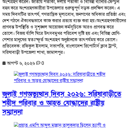
অংশগ্রহণ করেন। জাতীয় পতাকা, দলীয় পতাকা ও বিভিন্ন ব্যানার-ফেস্টুন
বহন করে অংশগ্রহণকারীরা উপজেলার গুরুত্বপূর্ণ সড়ক প্রদক্ষিণ করেন। এ
সময় দিবসটির তাৎপর্য, গণতান্ত্রিক মূল্যবোধ, জনগণের অধিকার প্রতিষ্ঠা এবং
দেশ গঠনে ঐক্যবদ্ধভাবে কাজ করার প্রত্যয় ব্যক্ত করা হয়।অংশগ্রহণকারীদের
প্রাণবন্ত উপস্থিতি ও সুশৃঙ্খল আয়োজন কর্মসূচিকে আরও প্রাণবন্ত করে
তোলে। বিজয় র্যালি ঘিরে উৎসবমুখর পরিবেশ সৃষ্টি হয় এবং বিভিন্ন শ্রেণি-
পেশার মানুষের স্বতঃস্ফূর্ত অংশগ্রহণ অনুষ্ঠানকে তাৎপর্যময় করে তোলে।
প্রতিবেদক: রফিকুল ইসলাম, সভাপতি, বাংলাদেশ রিপোর্টার্স ক্লাব ট্রাস্ট,
সরিষাবাড়ী উপজেলা শাখা, জামালপুর।
আগস্ট ৬, ২০২৬
0
জুলাই গণঅভ্যুত্থান দিবস ২০২৬: সরিষাবাড়ীতে
শহীদ পরিবার ও আহত যোদ্ধাদের রাষ্ট্রীয়
সম্মাননা