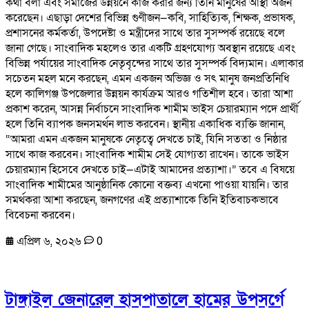
কথা বলা এবং সমাজের উন্নয়নে কাজ করার জন্য তিনি মানুষের আস্থা অর্জন
করেছেন। এছাড়া দেশের বিভিন্ন গুণীজন—কবি, সাহিত্যিক, শিক্ষক, প্রভাষক,
প্রশাসনের কর্মকর্তা, উপদেষ্টা ও মন্ত্রীদের সাথে তার সুসম্পর্ক রয়েছে বলে
জানা গেছে। সাংবাদিক মহলেও তার একটি গ্রহণযোগ্য অবস্থান রয়েছে এবং
বিভিন্ন পর্যায়ের সাংবাদিক নেতৃবৃন্দের সাথে তার সুসম্পর্ক বিদ্যমান। এলাকার
সচেতন মহল মনে করছেন, এমন একজন অভিজ্ঞ ও সৎ মানুষ জনপ্রতিনিধি
হলে কালিগঞ্জ উপজেলার উন্নয়ন কার্যক্রম আরও গতিশীল হবে। তারা আশা
প্রকাশ করেন, আসন্ন নির্বাচনে সাংবাদিক শামীম ভাইস চেয়ারম্যান পদে প্রার্থী
হলে তিনি ব্যাপক জনসমর্থন লাভ করবেন। স্থানীয় একাধিক ব্যক্তি জানান,
“আমরা এমন একজন মানুষকে নেতৃত্বে দেখতে চাই, যিনি সততা ও নিষ্ঠার
সাথে কাজ করবেন। সাংবাদিক শামীম সেই যোগ্যতা রাখেন। তাকে ভাইস
চেয়ারম্যান হিসেবে দেখতে চাই—এটাই আমাদের প্রত্যাশা।” তবে এ বিষয়ে
সাংবাদিক শামীমের আনুষ্ঠানিক কোনো বক্তব্য এখনো পাওয়া যায়নি। তার
সমর্থকরা আশা করছেন, জনগণের এই প্রত্যাশাকে তিনি ইতিবাচকভাবে
বিবেচনা করবেন।
এপ্রিল ৬, ২০২৬
0
টাঙ্গাইল জেনারেল হাসপাতালে হামের উপসর্গে