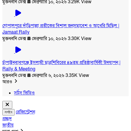
মুক্তধ্বনি ডেক্স
ফেব্রুয়ারি ১০, ২০২৬
3.29K View
গোপালপুরে দাঁড়িপাল্লা প্রতীকের বিশাল জনসমাবেশ ও আখেরি মিছিল |
Jamaat Rally
মুক্তধ্বনি ডেক্স
ফেব্রুয়ারি ১০, ২০২৬
3.30K View
চাঁপাইনবাবগঞ্জে ইসলামী ছাত্রশিবিরের ৪৯তম প্রতিষ্ঠাবার্ষিকী উদযাপন |
Rally & Meeting
মুক্তধ্বনি ডেক্স
ফেব্রুয়ারি ৬, ২০২৬
3.35K View
আরও
সর্টস ভিডিও
রেজিস্ট্রেশন
লগইন
প্রচ্ছদ
জাতীয়