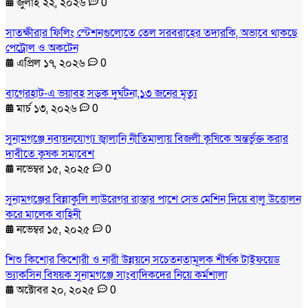
জুলাই ২২, ২০২৬
0
সাতক্ষীরার ফিলিং স্টেশনগুলোতে তেল সরবরাহের তদারকি, অভাবে থাকছে
পেট্রোল ও অকটেন
এপ্রিল ১৭, ২০২৬
0
বাগেরহাট-এ ভয়াবহ সড়ক দুর্ঘটনা,১৩ জনের মৃত্যু
মার্চ ১৩, ২০২৬
0
সুনামগঞ্জে নবায়নযোগ্য জ্বালানি নীতিমালায় বিজলী কৃষিকে অন্তর্ভুক্ত করার
দাবীতে কৃষক সমাবেশ
নভেম্বর ১৫, ২০২৫
0
সুনামগঞ্জের বিন্নাকুলি লাউরেগর রাস্তার পাশে সেভ মেশিন দিয়ে বালু উত্তোলন
করে মালেক বাহিনী
নভেম্বর ১৫, ২০২৫
0
শিশু কিশোর কিশোরী ও নারী উন্নয়নে সচেতনতামূলক শীর্ষক টাইফয়েড
ভ্যাকসিন বিষয়ক সুনামগঞ্জে সাংবাদিকদের নিয়ে কর্মশালা
অক্টোবর ২০, ২০২৫
0