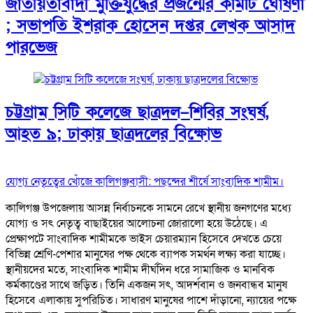
জাতীয়তাবাদী মুক্তিযুদ্ধের প্রজন্মের কমিটি ঘোষণা
; সভাপতি ইশরাক হোসেন দপ্তর লেখক আসাদ
পারভেজ
চট্টগ্রাম সিটি কলেজে ছাত্রদল–শিবির সংঘর্ষ,
আহত ৯; ঢাকায় ছাত্রদলের বিক্ষোভ
যোগ্য নেতৃত্বের খোঁজে কালিগঞ্জবাসী: পছন্দের শীর্ষে সাংবাদিক শামীম।
কালিগঞ্জ উপজেলায় আসন্ন নির্বাচনকে সামনে রেখে স্থানীয় জনগণের মধ্যে
যোগ্য ও সৎ নেতৃত্ব বাছাইয়ের আলোচনা জোরালো হয়ে উঠেছে। এ
প্রেক্ষাপটে সাংবাদিক শামীমকে ভাইস চেয়ারম্যান হিসেবে দেখতে চেয়ে
বিভিন্ন শ্রেণি-পেশার মানুষের পক্ষ থেকে ব্যাপক সমর্থন লক্ষ্য করা যাচ্ছে।
স্থানীয়দের মতে, সাংবাদিক শামীম দীর্ঘদিন ধরে সামাজিক ও মানবিক
কর্মকাণ্ডের সাথে জড়িত। তিনি একজন সৎ, আদর্শবান ও জনবান্ধব মানুষ
হিসেবে এলাকায় সুপরিচিত। সাধারণ মানুষের পাশে দাঁড়ানো, ন্যায়ের পক্ষে