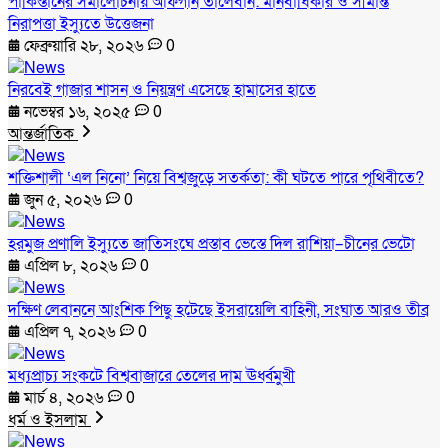
পাকিস্তানের সমালোচনায় আফগান তালেবান: মানবাধিকার ও সীমান্ত
নিরাপত্তা ইস্যুতে উত্তেজনা
ফেব্রুয়ারি ২৮, ২০২৬
0
নিরবেই গাজার শাসন ও নিয়ন্ত্রণ এসেছে হামাসের হাতে
নভেম্বর ১৬, ২০২৫
0
আন্তর্জাতিক
শক্তিশালী ‘এল নিনো’ নিয়ে বিশ্বজুড়ে সতর্কতা: কী ঘটতে পারে পৃথিবীতে?
জুন ৫, ২০২৬
0
হরমুজ প্রণালি ইস্যুতে জাতিসংঘে প্রস্তাব ভেস্তে দিল রাশিয়া–চীনের ভেটো
এপ্রিল ৮, ২০২৬
0
দক্ষিণ লেবাননে আংশিক পিছু হটেছে ইসরায়েলি বাহিনী, সংঘাত আরও তীব্র
এপ্রিল ৭, ২০২৬
0
মধ্যপ্রাচ্য সংকটে বিশ্ববাজারে তেলের দাম ঊর্ধ্বমুখী
মার্চ ৪, ২০২৬
0
ধর্ম ও ইসলাম