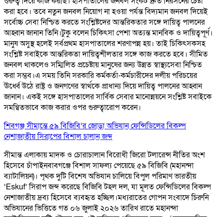
গুরুত্ব দিয়ে কাজ করছি। হাসপাতালের জনবল সংকট দ্রুত নিরসনের চেষ্টা
করা হবে। তবে নতুন জনবল নিয়োগ না হওয়া পর্যন্ত বিদ্যমান জনবল দিয়েই
সর্বোচ্চ সেবা নিশ্চিত করতে সংশ্লিষ্টদের আন্তরিকতার সঙ্গে দায়িত্ব পালনের
আহ্বান জানান তিনি।টুকু বলেন চিকিৎসা পেশা অত্যন্ত মানবিক ও দায়িত্বপূর্ণ।
মানুষ অসুস্থ হলেই সর্বপ্রথম হাসপাতালের শরণাপন্ন হয়। তাই চিকিৎসকসহ
সংশ্লিষ্ট সবাইকে আন্তরিকতা দায়িত্বশীলতার সঙ্গে কাজ করতে হবে। সীমিত
জনবল থাকলেও সম্মিলিত প্রচেষ্টায় মানুষের জন্য উন্নত স্বাস্থ্যসেবা নিশ্চিত
করা সম্ভব।এ সময় তিনি সরকারি কর্মকর্তা-কর্মচারীদের দলীয় পরিচয়ের
ঊর্ধ্বে উঠে রাষ্ট্র ও জনগণের স্বার্থকে প্রাধান্য দিয়ে দায়িত্ব পালনের আহ্বান
জানান। একই সঙ্গে হাসপাতালের সার্বিক সেবার মানোন্নয়নে সংশ্লিষ্ট সবাইকে
সমন্বিতভাবে কাজ করার ওপর গুরুত্বারোপ করেন।
শিবগঞ্জ সীমান্তে ৫৯ বিজিবি’র জোড়া অভিযান ফেন্সিডিলের বিকল্প
নেশাজাতীয় সিরাপের বিশাল চালান জব্দ
সীমান্ত এলাকায় মাদক ও চোরাচালান বিরোধী জিরো টলারেন্স নীতির অংশ
হিসেবে চাঁপাইনবাবগঞ্জে বিশাল সাফল্য পেয়েছে ৫৯ বিজিবি (মহানন্দা
ব্যাটালিয়ন)। পৃথক দুটি বিশেষ অভিযান চালিয়ে বিপুল পরিমাণ ভারতীয়
‘Eskuf’ সিরাপ জব্দ করেছে বিজিবি টহল দল, যা মূলত ফেন্সিডিলের বিকল্প
নেশাজাতীয় দ্রব্য হিসেবে ব্যবহৃত হচ্ছিল। ​মধ্যরাতের গোপন সংবাদে চিরুনি
অভিযানের ভিত্তিতে গত ০৬ জুলাই ২০২৬ তারিখ রাতে মহানন্দা