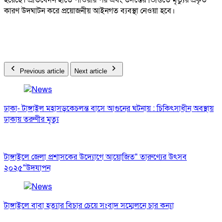
হয়েছে। প্রতিবেদন হাতে পাওয়ার পর এবং তদন্তের ভিত্তিতে মৃত্যুর প্রকৃত
কারণ উদঘাটন করে প্রয়োজনীয় আইনগত ব্যবস্থা নেওয়া হবে।
Previous article
Next article
ঢাকা- টাঙ্গাইল মহাসড়কেচলন্ত বাসে আগুনের ঘটনায় : চিকিৎসাধীন অবস্থায়
ঢাকায় তরুণীর মৃত্যু
টাঙ্গাইলে জেলা প্রশাসকের উদ্যোগে আয়োজিত" তারুণ্যের উৎসব
২০২৫"উদযাপন
টাঙ্গাইলে বাবা হত্যার বিচার চেয়ে সংবাদ সম্মেলনে চার কন্যা