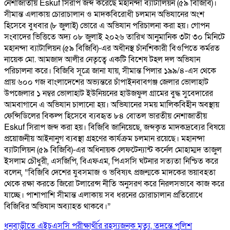
নেশাজাতীয় Eskuf সিরাপ জব্দ করেছে মহানন্দা ব্যাটালিয়ন (৫৯ বিজিবি)।
সীমান্ত এলাকায় চোরাচালান ও মাদকবিরোধী চলমান অভিযানের অংশ
হিসেবে বুধবার (৮ জুলাই) ভোরে এ অভিযান পরিচালনা করা হয়। গোপন
সংবাদের ভিত্তিতে অদ্য ০৮ জুলাই ২০২৬ তারিখ আনুমানিক ৩টা ৩০ মিনিটে
মহানন্দা ব্যাটালিয়ন (৫৯ বিজিবি)-এর অধীনস্থ চাঁনশিকারী বিওপিতে কর্মরত
নায়েক মো. আমজাদ আলীর নেতৃত্বে একটি বিশেষ টহল দল অভিযান
পরিচালনা করে। বিজিবি সূত্রে জানা যায়, সীমান্ত পিলার ১৯৯/৪-এস থেকে
প্রায় ৬০০ গজ বাংলাদেশের অভ্যন্তরে চাঁপাইনবাবগঞ্জ জেলার ভোলাহাট
উপজেলার ১ নম্বর ভোলাহাট ইউনিয়নের হাউজফুল গ্রামের বুদ্ধ সুবেদারের
আমবাগানে এ অভিযান চালানো হয়। অভিযানের সময় মালিকবিহীন অবস্থায়
ফেন্সিডিলের বিকল্প হিসেবে ব্যবহৃত ৮৪ বোতল ভারতীয় নেশাজাতীয়
Eskuf সিরাপ জব্দ করা হয়। বিজিবি জানিয়েছে, জব্দকৃত মাদকদ্রব্যের বিষয়ে
প্রয়োজনীয় আইনানুগ ব্যবস্থা গ্রহণের কার্যক্রম চলমান রয়েছে। মহানন্দা
ব্যাটালিয়ন (৫৯ বিজিবি)-এর অধিনায়ক লেফটেন্যান্ট কর্নেল মোহাম্মদ তাজুল
ইসলাম চৌধুরী, এসজিপি, বিএফএম, পিএসসি ঘটনার সত্যতা নিশ্চিত করে
বলেন, “বিজিবি দেশের যুবসমাজ ও ভবিষ্যৎ প্রজন্মকে মাদকের ভয়াবহতা
থেকে রক্ষা করতে জিরো টলারেন্স নীতি অনুসরণ করে নিরলসভাবে কাজ করে
যাচ্ছে। পাশাপাশি সীমান্ত এলাকায় সব ধরনের চোরাচালান প্রতিরোধে
বিজিবির অভিযান অব্যাহত থাকবে।”
ধনবাড়ীতে এইচএসসি পরীক্ষার্থীর রহস্যজনক মৃত্যু, তদন্তে পুলিশ