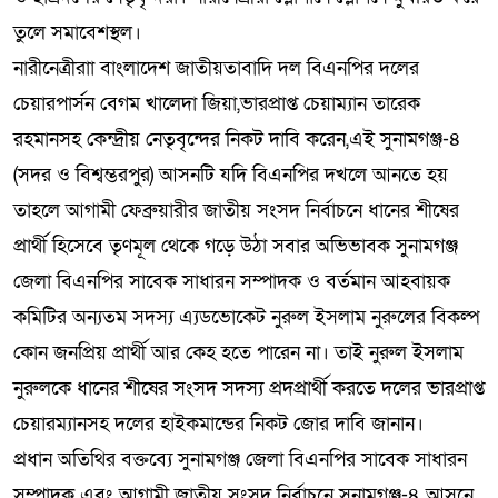
তুলে সমাবেশস্থল।
নারীনেত্রীরাা বাংলাদেশ জাতীয়তাবাদি দল বিএনপির দলের
চেয়ারপার্সন বেগম খালেদা জিয়া,ভারপ্রাপ্ত চেয়াম্যান তারেক
রহমানসহ কেন্দ্রীয় নেতৃবৃন্দের নিকট দাবি করেন,এই সুনামগঞ্জ-৪
(সদর ও বিশ্বম্ভরপুর) আসনটি যদি বিএনপির দখলে আনতে হয়
তাহলে আগামী ফেব্রুয়ারীর জাতীয় সংসদ নির্বাচনে ধানের শীষের
প্রার্থী হিসেবে তৃণমূল থেকে গড়ে উঠা সবার অভিভাবক সুনামগঞ্জ
জেলা বিএনপির সাবেক সাধারন সম্পাদক ও বর্তমান আহবায়ক
কমিটির অন্যতম সদস্য এ্যডভোকেট নুরুল ইসলাম নুরুলের বিকল্প
কোন জনপ্রিয় প্রার্থী আর কেহ হতে পারেন না। তাই নুরুল ইসলাম
নুরুলকে ধানের শীষের সংসদ সদস্য প্রদপ্রার্থী করতে দলের ভারপ্রাপ্ত
চেয়ারম্যানসহ দলের হাইকমান্ডের নিকট জোর দাবি জানান।
প্রধান অতিথির বক্তব্যে সুনামগঞ্জ জেলা বিএনপির সাবেক সাধারন
সম্পাদক এবং আগামী জাতীয় সংসদ নির্বাচনে সুনামগঞ্জ-৪ আসনে