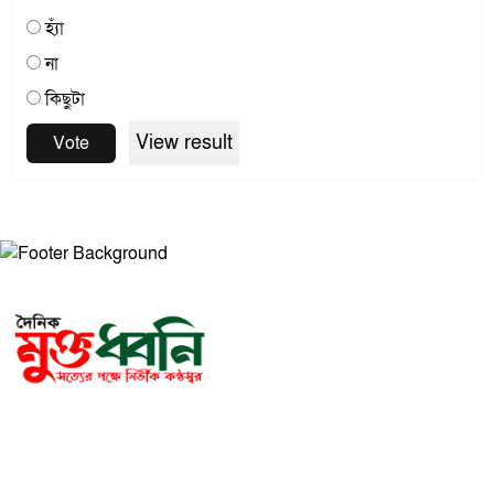
হ্যাঁ
না
কিছুটা
View result
Vote
সম্পাদক ও প্রকাশকঃ মোঃ আরিফুল ইসলাম
ভারপ্রাপ্ত সম্পাদকঃ শেখ মাহদী হাসান শিবলী