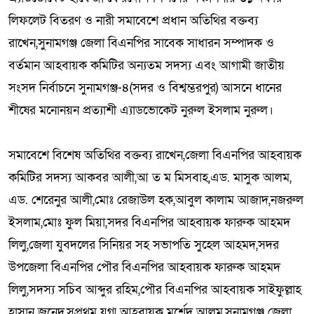
লিফলেট বিতরণ ও নারী সমাবেশে প্রধান অতিথির বক্তব্য
রাখেন,সুনামগঞ্জ জেলা বিএনপির সাবেক সাধারন সম্পাদক ও
বর্তমান আহবায়ক কমিটির অন্যতম সদস্য এবং আগামী জাতীয়
সংসদ নির্বাচনে সুনামগঞ্জ-৪(সদর ও বিশ্বম্ভরপুর) আসনে ধানের
শীষের মনোনয়ন প্রত্যাশী এ্যাডভোকেট নুরুল ইসলাম নুরুল।
সমাবেশে বিশেষ অতিথির বক্তব্য রাখেন,জেলা বিএনপির আহবায়ক
কমিটির সদস্য আকবর আলী,আ ত ম মিসবাহ,এড. মাসুক আলম,
এড. শেরেনুর আলী,মোঃ রেজাউল হক,আবুল কালাম আজাদ,নজরুল
ইসলাম,মোঃ ফুল মিয়া,সদর বিএনপির আহবায়ক ফারুক আহমদ
লিলু,জেলা যুবদলের সিনিয়র সহ সভাপতি সুহেল আহমদ,সদর
উপজেলা বিএনপির পৌর বিএনপির আহবায়ক ফারুক আহমদ
লিলু,সদস্য সচিব আব্দুর রহিম,পৌর বিএনপির আহবায়ক সাইফুল্লাহ
হাসান জুনেদ,সপ্রথম যুগ্ম আহবায়ক মুর্শেদ আলম,সুনামগঞ্জ জেলা