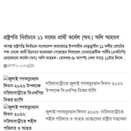
রাষ্ট্রপতি নির্বাচনে ১১ দলের প্রার্থী কর্নেল (অব.) অলি আহমদ
আসন্ন রাষ্ট্রপতি নির্বাচনে বাংলাদেশ জামায়াতে ইসলামীর নেতৃত্বাধীন ১১ দলীয় জোটের
পক্ষ থেকে প্রার্থী হিসেবে মনোনয়ন পেয়েছেন লিবারেল ডেমোক্রেটিক পার্টির (এলডিপি)
চেয়ারম্যান কর্নেল (অব.) অলি আহমদ। রোববার (৯ আগস্ট) বেলা সাড়ে ১১টার দিকে
বিরোধীদলীয় নেতা ও জামায়াতে ইসলামীর আমিরের বাসভবনে অনুষ্ঠিত জোটের বৈঠকে
আগস্ট ৯, ২০২৬
0
এই সিদ্ধান্ত নেওয়া হয়। বৈঠকে সভাপতিত্ব করেন জামায়াতে ইসলামীর আমির শফিকুর
রহমান। এতে উপস্থিত ছিলেন দলটির সেক্রেটারি জেনারেল মিয়া গোলাম পারওয়ার এবং
১১ দলীয় জোটের সমন্বয়ক ড. হামিদুর রহমান আযাদ। বৈঠকে আরও অংশ নেন
সরিষাবাড়ীতে জুলাই গণঅভ্যুত্থান দিবস-২০২৬
এমডিপির কর্নেল (অব.) অলি আহমদ, জাগপার রাশেদ প্রধান, খেলাফত মজলিসের
উপলক্ষে বিএনপির বিজয় র্যালি
মামুনুল হক, জাতীয় নাগরিক পার্টির (এনসিপি) আহ্বায়ক নাহিদ ইসলাম এবং নাসিরুদ্দিন
পাটোয়ারী। এর আগে শনিবার (৮ আগস্ট) সন্ধ্যায় দেশের ২৩তম রাষ্ট্রপতি নির্বাচনে
অংশ নেওয়ার সিদ্ধান্ত জানায় জামায়াতে ইসলামী। রাজধানীর মগবাজারে দলটির কেন্দ্রীয়
কার্যালয়ে কেন্দ্রীয় নির্বাহী পরিষদের বৈঠকে এই সিদ্ধান্ত নেওয়া হয়।
জুলাই গণঅভ্যুত্থান দিবস ২০২৬: সরিষাবাড়ীতে
শহীদ পরিবার ও আহত যোদ্ধাদের রাষ্ট্রীয় সম্মাননা