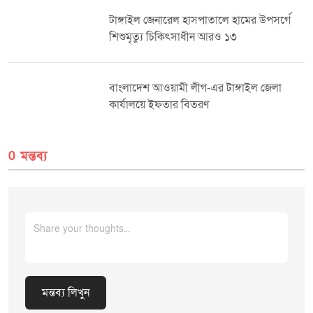
আরং-এর সামনে গিয়ে শেষ হয়।
পৌরসভার নাগরিকদের চাওয়া, বিদ্যমান সকল অচলায়তন ভেঙে একটি নাগরিকবান্ধব
পৌরসভা গড়ে তুলতে হবে। এক্ষেত্রে ভোটের লড়াইয়ে সর্বাধিক যোগ্য ব্যক্তিই মেয়র
টাঙ্গাইল জেনারেল হাসপাতালে হামের উপসর্গে
হবেন, এমনটাই তাদের প্রত্যাশা।
শিশুমৃত্যু চিকিৎসাধীন আরও ১৩
বাংলাদেশ আওয়ামী লীগ-এর টাঙ্গাইল জেলা
কার্যালয়ে ইফতার বিতরণ
0 মন্তব্য
মন্তব্য লিখুন