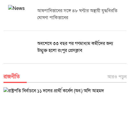
অতিথিরা অংশগ্রহণ করেন। অনুষ্ঠানের শেষপর্যায়ে পরিবার পরিকল্পনা কার্যক্রমে
বিশেষ অবদান রাখা ব্যক্তি ও প্রতিষ্ঠানের প্রতিনিধিদের মাঝে সম্মাননা সনদ বিতরণ
আফগানিস্তানের সঙ্গে ৪৮ ঘণ্টার অস্থায়ী যুদ্ধবিরতি
করা হয়। বিশ্ব জনসংখ্যা দিবস উপলক্ষে আয়োজিত এ কর্মসূচি জনসচেতনতা বৃদ্ধি
ঘোষণা পাকিস্তানের
এবং পরিবার পরিকল্পনা সেবার গুরুত্ব তুলে ধরতে গুরুত্বপূর্ণ ভূমিকা রাখবে বলে
বক্তারা আশা প্রকাশ করেন। রফিকুল ইসলাম দৈনিক মুক্তধ্বনি
অবশেষে ৩৩ বছর পর গণমাধ্যম কর্মীদের জন্য
উম্মুক্ত হলো রংপুর প্রেসক্লাব
রাজনীতি
আরও পড়ুন