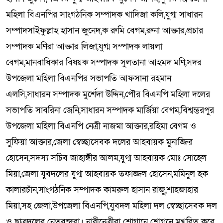
মহিলা বিএনপির সাংগঠনিক সম্পাদক খাদিজা কলি,যুগ্ম সাধারন
সম্পাদসাইফুল্লাহ হাসান জুনেদ,ক রুমি বেগম,রুনা আক্তার,প্রচার
সম্পাদক মণিরা আক্তার লিজা,যুগ্ম সম্পাদক লায়লা
বেগম,মানবাধিকার বিষয়ক সম্পাদক সুলতানা আহমদ মণি,সদর
উপজেলা মহিলা বিএনপির সভাপতি আফসানা রহমান
এলসি,সাধারন সম্পাদক মুর্শেদা উদ্দিন,পৌর বিএনপি মহিলা দলের
সভাপতি সাবরিনা জেনি,সাধারন সম্পাদক মার্জিয়া বেগম,বিশ্বম্ভরপুর
উপজেলা মহিলা বিএনপি নেত্রী নাজমা আক্তার,রহিমা বেগম ও
সুফিয়া আক্তার,জেলা স্বেচ্ছাসেবক দলের আহবায়ক মুনাজ্জির
হোসেন,সদস্য সচিব জাহাঙ্গীর আলম,যুগ্ম আহবায়ক মোঃ সোহেল
মিয়া,জেলা যুবদলের যুগ্ম আহবায়ক তফাজ্জল হোসেন,মমিনুল হক
কালারচাঁন,সাংগঠনিক সম্পাদক কামরুল হাসান রাজু,শাহজাহার
মিয়া,সহ জেলা,উপজেলা বিএনপি,যুবদল মহিলা দল স্বেচ্ছাসেবক দল
ও ছাত্রদলের নেতৃবৃন্দরা। নারীনেত্রীরা শ্লোগানে শ্লোগনে মুখরিত করে