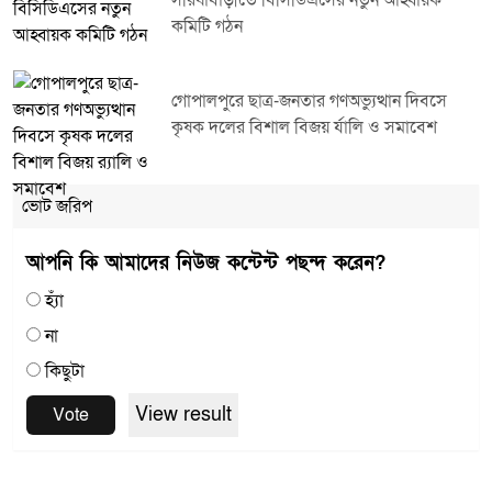
সরিষাবাড়ীতে বিসিডিএসের নতুন আহ্বায়ক
কমিটি গঠন
গোপালপুরে ছাত্র-জনতার গণঅভ্যুত্থান দিবসে
কৃষক দলের বিশাল বিজয় র্যালি ও সমাবেশ
ভোট জরিপ
আপনি কি আমাদের নিউজ কন্টেন্ট পছন্দ করেন?
হ্যাঁ
না
কিছুটা
View result
Vote