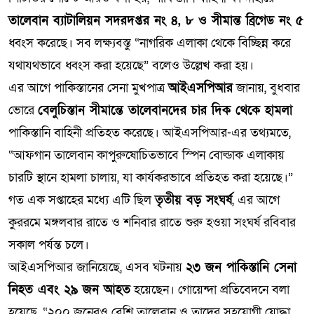
তালেবান ব্যাটালিয়ন সদরদপ্তর নং ৪, ৮ ও সীমান্ত ব্রিগেড নং ৫
ধ্বংস করেছে। সব লক্ষ্যবস্তু “নাগরিক এলাকা থেকে বিচ্ছিন্ন করে
যথাযথভাবে ধ্বংস করা হয়েছে” বলেও উল্লেখ করা হয়।
এর আগে পাকিস্তানের সেনা মুখপাত্র
আইএসপিআর
জানায়, বুধবার
ভোরে
বেলুচিস্তান সীমান্তে তালেবানদের চার দিক থেকে হামলা
পাকিস্তানি বাহিনী প্রতিহত করেছে। আইএসপিআর-এর তথ্যমতে,
“আফগান তালেবান কাপুরুষোচিতভাবে স্পিন বোল্ডাক এলাকায়
চারটি স্থানে হামলা চালায়, যা কার্যকরভাবে প্রতিহত করা হয়েছে।”
গত এক সপ্তাহের মধ্যে এটি ছিল
তৃতীয় বড় সংঘর্ষ
, এর আগে
কুররমে মঙ্গলবার রাতে ও শনিবার রাতে শুরু হওয়া সংঘর্ষ রবিবার
সকাল পর্যন্ত চলে।
আইএসপিআর জানিয়েছে, এসব ঘটনায়
২৩ জন পাকিস্তানি সেনা
নিহত এবং ২৯ জন আহত
হয়েছেন। গোয়েন্দা প্রতিবেদনে বলা
হয়েছে, “২০০ জনেরও বেশি তালেবান ও তাদের সহযোগী যোদ্ধা