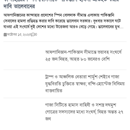
দাবি তালেবানের
আফগানিস্তানের কান্দাহার প্রদেশের স্পিন বোলদাক সীমান্ত এলাকায় পাকিস্তানি
সেনাদের হামলা প্রতিহত করার দাবি করেছে তালেবান সরকার। বুধবার সকালে ঘটে
যাওয়া এই সংঘর্ষে দুই দেশের মধ্যে উত্তেজনা আরও বেড়ে গেছে। তালেবানের মুখপাত্র
জবিউল্লাহ মুজাহিদ এক বিবৃতিতে বলেন, পাকিস্তানি সেনারা বুধবার ভোরে স্পিন
অক্টোবর ১৫, ২০২৫
0
বোলদাক সীমান্ত এলাকায় হালকা ও ভারী অস্ত্র ব্যবহার করে হামলা চালায়। তিনি দাবি
করেন, এ হামলায় ১২ জনেরও বেশি আফগান বেসামরিক নাগরিক নিহত এবং শতাধিক
আহত হয়েছেন। মুজাহিদ আরও বলেন, তালেবান যোদ্ধারা পাল্টা জবাব দেয় এবং
আফগানিস্তান-পাকিস্তান সীমান্তে ভয়াবহ সংঘর্ষে
পাকিস্তানি বাহিনীর “অনেক সদস্যকে হত্যা” করার পাশাপাশি কয়েকটি সামরিক চৌকি
২৫ জন নিহত, আহত ৮০ জনেরও বেশি
ও অবস্থান দখল করে নেয়। এছাড়া, তালেবান বাহিনী পাকিস্তানি সেনাদের কাছ থেকে
অস্ত্র ও ট্যাংক দখল করে এবং তাদের কয়েকটি স্থাপনা ধ্বংস করে বলে দাবি করেন
তিনি। তালেবানের দাবি অনুযায়ী, বুধবার সকাল ৮টার দিকে পরিস্থিতি নিয়ন্ত্রণে আসে।
ট্রাম্প ও আঞ্চলিক নেতারা শার্মুশ শেইখে গাজা
এদিকে, ইসলামাবাদ এখনো এ বিষয়ে কোনো মন্তব্য বা নিহত-ক্ষয়ক্ষতির ব্যাপারে
যুদ্ধবিরতি চুক্তিতে স্বাক্ষর; বন্দি-হোস্টেজ বিনিময়
নিশ্চিত করেনি। এর আগে স্থানীয় সূত্র জানিয়েছিল, স্পিন বোলদাক-চামান সীমান্ত
বাস্তবায়িত
এলাকায় তীব্র সংঘর্ষের কারণে বহু পরিবার বাড়িঘর ছেড়ে পালিয়েছে এবং সীমান্ত
বাণিজ্য কার্যক্রম সম্পূর্ণভাবে স্থবির হয়ে পড়েছে। বাজার ও কাস্টমস অফিসেরও ব্যাপক
ক্ষতি হয়েছে বলে জানা গেছে। সূত্র: দ্য কাবুল ট্রিবিউন
গাজা সিটিতে হামাস বাহিনী ও সশস্ত্র দঘমুশ
গোত্রের সদস্যদের মধ্যে সংঘর্ষ, নিহত অন্তত ২৭
জন