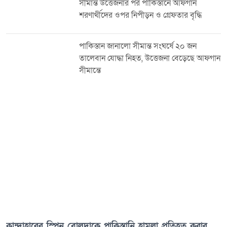
২০২৩ সালের ৭ অক্টোবর হামলায় ইসরায়েলে ১ হাজার ১৩৯ জন নিহত এবং প্রায় ২০০
সীমান্ত উত্তেজনার পর পাকিস্তানে আফগান
জনকে আটক করা হয়েছিল। জাতিসংঘের ত্রাণ সমন্বয়ক ইতিমধ্যে গাজা শহরের ব্যাপক
শরণার্থীদের ওপর নিপীড়ন ও গ্রেফতার বৃদ্ধি
ধ্বংসযজ্ঞ পরিদর্শন করেছেন এবং মানবিক সহায়তা বাড়ানোর আহ্বান জানিয়েছেন।
পাকিস্তান জানালো সীমান্ত সংঘর্ষে ২০ জন
তালেবান যোদ্ধা নিহত, উত্তেজনা বেড়েছে আফগান
সীমান্তে
কান্দাহারের স্পিন বোলদাকে পাকিস্তানি হামলা প্রতিহত করার