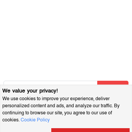
গোপনীয়তা নীতি
আমাদের সম্পর্কে
আর্কাইভ
বিজ্ঞাপন প্যাকেজ
আমাদের নিউজলেটার জন্য সাইন আপ করুন
আমাদের নতুন নিবন্ধগুলি তাৎক্ষণিকভাবে পেতে আমাদের নিউজলেটারে
সাবস্ক্রাইব করুন!
Subscribe
We value your privacy!
We use cookies to improve your experience, deliver
personalized content and ads, and analyze our traffic. By
continuing to browse our site, you agree to our use of
cookies.
Cookie Policy
MuktoDhoni © 2022. All Rights Reserved.
ইসলামিক বই
খেলাধুলা