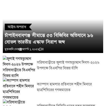
মন্তব্য লিখুন
আইন-অপরাধ
চাঁপাইনবাবগঞ্জ সীমান্তে ৫৩ বিজিবির অভিযানে ৯৬
বোতল ভারতীয় এস্কাফ সিরাপ জব্দ
মুক্তধ্বনি ডেক্স
আগস্ট ১, ২০২৬
0
সরিষাবাড়ীতে জুলাই গণঅভ্যুত্থান দিবস-২০২৬
উপলক্ষে বিএনপির বিজয় র্যালি
ক্যাম্পাস হামলার প্রতিবাদে শহীদ মিনারে
ছাত্রশিবিরের গণজমায়েত