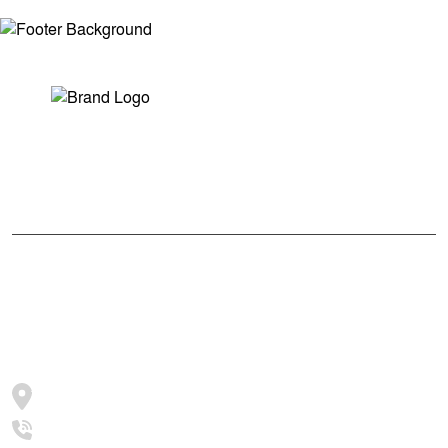
সম্পাদক ও প্রকাশকঃ মোঃ আরিফুল ইসলাম
ভারপ্রাপ্ত সম্পাদকঃ শেখ মাহদী হাসান শিবলী
আমাদের সম্পর্কে
মুক্তধ্বনি বাংলাদেশের একটি জনপ্রিয় বাংলা নিউজ পোর্টাল
জামালপুর, সরিষাবাড়ী, ২০৫৪
+8801997016631