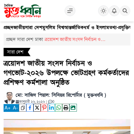
প্রচ্ছদ
জাতীয়
সারা দেশ
মুসলিম বিশ্ব
আন্তর্জাতিক
ধর্ম ও ইসলাম
তথ্য-প্রযুক্তি
আ
প্রচ্ছদ
সারা দেশ
ঢাকা
ত্রয়োদশ জাতীয় সংসদ নির্বাচন ও
গণভোট-২০২৬ উপলক্ষে ভোটগ্রহণ কর্মকর্তাদের
সারা দেশ
প্রশিক্ষণ কর্মশালা অনুষ্ঠিত
ত্রয়োদশ জাতীয় সংসদ নির্বাচন ও
গণভোট-২০২৬ উপলক্ষে ভোটগ্রহণ কর্মকর্তাদের
প্রশিক্ষণ কর্মশালা অনুষ্ঠিত
মো: সাজিদ পিয়াল: সিনিয়র রিপোর্টার ( মুক্তধ্বনি )
জানুয়ারী ২৬, ২০২৬
|
0
A
+
A
-