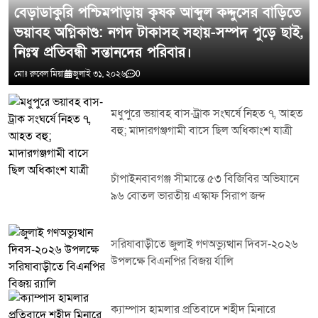
বেড়াডাকুরি পশ্চিমপাড়ায় কৃষক আব্দুল কদ্দুসের বাড়িতে
ভয়াবহ অগ্নিকাণ্ড: নগদ টাকাসহ সহায়-সম্পদ পুড়ে ছাই,
নিঃস্ব প্রতিবন্ধী সন্তানদের পরিবার।
মোঃ রুবেল মিয়া
জুলাই ৩১, ২০২৬
0
মধুপুরে ভয়াবহ বাস-ট্রাক সংঘর্ষে নিহত ৭, আহত
বহু; মাদারগঞ্জগামী বাসে ছিল অধিকাংশ যাত্রী
চাঁপাইনবাবগঞ্জ সীমান্তে ৫৩ বিজিবির অভিযানে
৯৬ বোতল ভারতীয় এস্কাফ সিরাপ জব্দ
সরিষাবাড়ীতে জুলাই গণঅভ্যুত্থান দিবস-২০২৬
উপলক্ষে বিএনপির বিজয় র্যালি
ক্যাম্পাস হামলার প্রতিবাদে শহীদ মিনারে