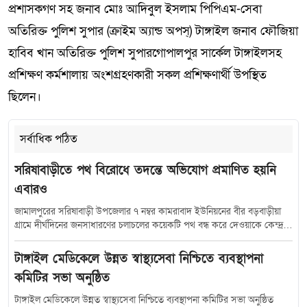
প্রশাসকগণ সহ জনাব মোঃ আদিবুল ইসলাম পিপিএম-সেবা
অতিরিক্ত পুলিশ সুপার (ক্রাইম অ্যান্ড অপস্) টাঙ্গাইল জনাব ফৌজিয়া
হাবিব খান অতিরিক্ত পুলিশ সুপারগোপালপুর সার্কেল টাঙ্গাইলসহ
প্রশিক্ষণ কর্মশালায় অংশগ্রহণকারী সকল প্রশিক্ষণার্থী উপস্থিত
ছিলেন।
সর্বাধিক পঠিত
সরিষাবাড়ীতে পথ বিরোধে তদন্তে অভিযোগ প্রমাণিত হয়নি
এবারও
জামালপুরের সরিষাবাড়ী উপজেলার ৭ নম্বর কামরাবাদ ইউনিয়নের বীর বড়বাড়ীয়া
গ্রামে দীর্ঘদিনের জনসাধারণের চলাচলের কয়েকটি পথ বন্ধ করে দেওয়াকে কেন্দ্র
করে সৃষ্ট বিরোধে নতুন মোড় নিয়েছে। সরকারি তদন্তে অভিযোগকারীর উত্থাপিত
অভিযোগের সত্যতা না মেলায় বিষয়টি এখন আলোচনার কেন্দ্রবিন্দুতে। এরই মধ্যে
টাঙ্গাইল মেডিকেলে উন্নত স্বাস্থ্যসেবা নিশ্চিতে ব্যবস্থাপনা
প্রশাসনের উদ্যোগে ডাকা সমঝোতা বৈঠকে অভিযোগকারী পক্ষের অনুপস্থিতি
কমিটির সভা অনুষ্ঠিত
ঘটনাকে আরও রহস্যময় করে তুলেছে। স্থানীয়দের অভিযোগ, গ্রামের মৃত মোস্তান
আনোয়ারী (সাবেক কাজী)-এর স্ত্রী মনোয়ারা চৌধুরী ও মেয়ে বিলকিস আনোয়ারী
টাঙ্গাইল মেডিকেলে উন্নত স্বাস্থ্যসেবা নিশ্চিতে ব্যবস্থাপনা কমিটির সভা অনুষ্ঠিত