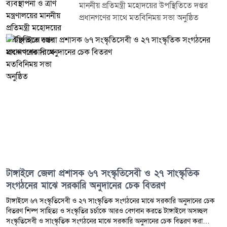
মাননীয় প্রতিমন্ত্রী মহোদয়ের উপস্থিতিতে দপ্তর
আইনের আওতায় আনার দাবি জানান। পুলিশ জানিয়েছে, প্রাথমিক তদন্তে প্রতারণার
প্রধানগণের সাথে মতবিনিময় সভা অনুষ্ঠিত
অভিযোগের সত্যতা যাচাই করা হচ্ছে। এ ঘটনায় দায়ের হওয়া মামলার তদন্ত চলছে
এবং আত্মসাৎ হওয়া অর্থের বিষয়ে বিস্তারিত অনুসন্ধান করা হচ্ছে। তদন্তে অন্য কোনো
ব্যক্তি জড়িত থাকলে তাদের বিরুদ্ধেও প্রয়োজনীয় আইনগত ব্যবস্থা নেওয়া হবে। এ
ঘটনায় এলাকায় ব্যাপক চাঞ্চল্যের সৃষ্টি হয়েছে। একজন জনপ্রতিনিধির বিরুদ্ধে এমন
গুরুতর প্রতারণার অভিযোগে স্থানীয়দের মধ্যে ক্ষোভ ও উদ্বেগ বিরাজ করছে। অনেকেই
দোষীদের দৃষ্টান্তমূলক শাস্তি নিশ্চিত করার পাশাপাশি ক্ষতিগ্রস্ত গ্রাহকদের অর্থ ফেরত
দেওয়ার দাবি জানিয়েছেন।
টাঙ্গাইলে জেলা প্রশাসক ৬৭ সংস্কৃতিসেবী ও ২৭ সাংস্কৃতিক
সংগঠনের মাঝে সরকারি অনুদানের চেক বিতরণ
টাঙ্গাইলে ৬৭ সংস্কৃতিসেবী ও ২৭ সাংস্কৃতিক সংগঠনের মাঝে সরকারি অনুদানের চেক
বিতরণ শিল্প সাহিত্য ও সংস্কৃতির চর্চাকে আরও বেগবান করতে টাঙ্গাইলে অসচ্ছল
সংস্কৃতিসেবী ও সাংস্কৃতিক সংগঠনের মাঝে সরকারি অনুদানের চেক বিতরণ করা