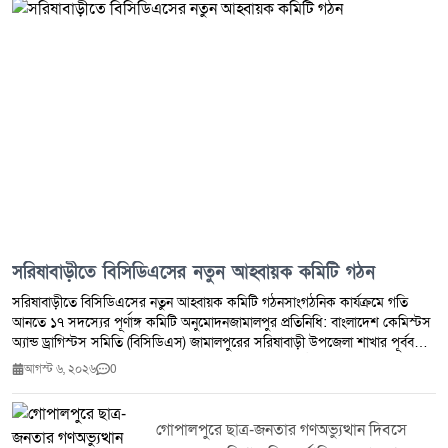
সরিষাবাড়ীতে বিসিডিএসের নতুন আহ্বায়ক কমিটি গঠন
সরিষাবাড়ীতে বিসিডিএসের নতুন আহ্বায়ক কমিটি গঠনসাংগঠনিক কার্যক্রমে গতি
আনতে ১৭ সদস্যের পূর্ণাঙ্গ কমিটি অনুমোদনজামালপুর প্রতিনিধি: বাংলাদেশ কেমিস্টস
অ্যান্ড ড্রাগিস্টস সমিতি (বিসিডিএস) জামালপুরের সরিষাবাড়ী উপজেলা শাখার পূর্ববর্তী
কমিটি বিলুপ্ত করে ১৭ সদস্যবিশিষ্ট নতুন আহ্বায়ক কমিটি গঠন করা হয়েছে।
আগস্ট ৬, ২০২৬
0
সংগঠনের কার্যক্রমকে আরও সুসংগঠিত, গতিশীল ও সদস্যবান্ধব করার লক্ষ্যে এ কমিটি
অনুমোদন দেওয়া হয়।সংগঠন সূত্রে জানা যায়, সম্প্রতি সরিষাবাড়ী উপজেলা শাখার এক
বিশেষ সভায় সর্বসম্মতিক্রমে পূর্ববর্তী কমিটি বিলুপ্ত ঘোষণা করা হয়। পরে জেলা শাখার
গোপালপুরে ছাত্র-জনতার গণঅভ্যুত্থান দিবসে
নেতৃবৃন্দের উপস্থিতিতে আলোচনা ও মতবিনিময়ের মাধ্যমে নতুন আহ্বায়ক কমিটির