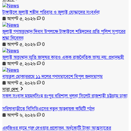
টাঙ্গাইলে জুলাই শহীদ পরিবার ও জুলাই যোদ্ধাদের সংবর্ধনা
আগস্ট ৫, ২০২৬
0
জুলাই গণঅভ্যুত্থান দিবস উপলক্ষে টাঙ্গাইলে শহিদদের প্রতি পুলিশ সুপারের
শ্রদ্ধা নিবেদন
আগস্ট ৫, ২০২৬
0
জুলাই অভ্যুত্থান স্মৃতি জাদুঘর কারও একক রাজনৈতিক ভাষ্য নয়: প্রধানমন্ত্রী
আগস্ট ৫, ২০২৬
0
বায়তুল মোকাররমে ১১ দলের গণসমাবেশে বিপুল জনসমাগম
আগস্ট ৫, ২০২৬
0
সারা দেশ
সকল সংবাদ
ময়মনসিংহ
রংপুর
বরিশাল
খুলনা
সিলেট
রাজশাহী
চট্টগ্রাম
ঢাকা
সরিষাবাড়ীতে বিসিডিএসের নতুন আহ্বায়ক কমিটি গঠন
আগস্ট ৬, ২০২৬
0
এনজিওর নামে গরু দেওয়ার প্রলোভন, অর্ধকোটি টাকা আত্মসাতের