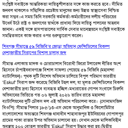
সংশ্লিষ্ট সবাইকে আন্তরিকতা দায়িত্বশীলতার সঙ্গে কাজ করতে হবে। সীমিত
জনবল থাকলেও সম্মিলিত প্রচেষ্টায় মানুষের জন্য উন্নত স্বাস্থ্যসেবা নিশ্চিত
করা সম্ভব।এ সময় তিনি সরকারি কর্মকর্তা-কর্মচারীদের দলীয় পরিচয়ের
ঊর্ধ্বে উঠে রাষ্ট্র ও জনগণের স্বার্থকে প্রাধান্য দিয়ে দায়িত্ব পালনের আহ্বান
জানান। একই সঙ্গে হাসপাতালের সার্বিক সেবার মানোন্নয়নে সংশ্লিষ্ট সবাইকে
সমন্বিতভাবে কাজ করার ওপর গুরুত্বারোপ করেন।
শিবগঞ্জ সীমান্তে ৫৯ বিজিবি’র জোড়া অভিযান ফেন্সিডিলের বিকল্প
নেশাজাতীয় সিরাপের বিশাল চালান জব্দ
সীমান্ত এলাকায় মাদক ও চোরাচালান বিরোধী জিরো টলারেন্স নীতির অংশ
হিসেবে চাঁপাইনবাবগঞ্জে বিশাল সাফল্য পেয়েছে ৫৯ বিজিবি (মহানন্দা
ব্যাটালিয়ন)। পৃথক দুটি বিশেষ অভিযান চালিয়ে বিপুল পরিমাণ ভারতীয়
‘Eskuf’ সিরাপ জব্দ করেছে বিজিবি টহল দল, যা মূলত ফেন্সিডিলের বিকল্প
নেশাজাতীয় দ্রব্য হিসেবে ব্যবহৃত হচ্ছিল। ​মধ্যরাতের গোপন সংবাদে চিরুনি
অভিযানের ভিত্তিতে গত ০৬ জুলাই ২০২৬ তারিখ রাতে মহানন্দা
ব্যাটালিয়নের দুটি চৌকস দল এই অভিযান পরিচালনা করে। ​ (সোনামসজিদ
বিওপি): সীমান্ত পিলার ১৮৫/১৩-এস থেকে আনুমানিক ৩ কিলোমিটার
বাংলাদেশের অভ্যন্তরে শিবগঞ্জ থানাধীন শাহাবাজপুর ইউনিয়নের গোপালপুর
গ্রামের পাকা রাস্তার উপর অভিযান চালানো হয়। সেখান থেকে মালিকবিহীন
অবস্থায় ২০০ বোতল ভারতীয় ‘Eskuf’ সিরাপ উদ্ধার করা হয়। ​দ্বিতীয়