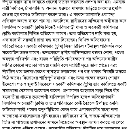
উন্মুক্ত করার দাবি জানাতে গেলেই তাদের ভয়ভীতি প্রদর্শন করা হয়। এমনকি
নারী নির্যাতন, চাঁদাবাজি ও অন্যান্য গুরুতর মামলায় জড়িয়ে দেওয়ার হুমকি
দেওয়া হয় বলেও অভিযোগ করেন তারা। এ কারণে অনেকেই প্রকাশ্যে
প্রতিবাদ করতে সাহস পান না। অন্যদিকে, স্থানীয়দের অভিযোগ অস্বীকার করে
বিলকিস আনোয়ারী (রুমি) নিজেই সরিষাবাড়ী থানা ও সহকারী কমিশনার
(ভূমি) কার্যালয়ে লিখিত অভিযোগ করেন। তার অভিযোগে দাবি করা হয়,
এলাকাবাসী সরকারি রাস্তা বন্ধ করে দিয়েছেন। লিখিত অভিযোগের
পরিপ্রেক্ষিতে সহকারী কমিশনার (ভূমি) লিজা রিছিল ঘটনাস্থল পরিদর্শন করে
সরেজমিন তদন্ত করেন। তদন্তকালে স্থানীয় বাসিন্দাদের বক্তব্য শোনা, পথের
অবস্থান পরিদর্শন এবং বাস্তব পরিস্থিতি পর্যবেক্ষণের পর অভিযোগকারীর
দাবির কোনো সত্যতা পাওয়া যায়নি বলে সংশ্লিষ্ট সূত্রে জানা গেছে। বরং
দীর্ঘদিন ধরে জনসাধারণের ব্যবহৃত চলাচলের পথ বন্ধ থাকার বিষয়টি তদন্তে
উঠে আসে। বিরোধের শান্তিপূর্ণ সমাধান এবং উভয় পক্ষের বক্তব্য শোনার
উদ্দেশ্যে গত ৭ জুলাই বিকেলে সহকারী কমিশনার (ভূমি) তার কার্যালয়ে একটি
সমঝোতা বৈঠকের আয়োজন করেন। প্রশাসনের আহ্বানে সাড়া দিয়ে বীর
বড়বাড়ীয়া গ্রামের ভুক্তভোগী বাসিন্দারা উপস্থিত হলেও অভিযোগকারী
বিলকিস আনোয়ারী (রুমি) ও তার পরিবারের কেউ বৈঠকে উপস্থিত হননি।
অভিযোগকারী পক্ষের অনুপস্থিতিকে কেন্দ্র করে এলাকাবাসীর মধ্যে নানা
আলোচনা-সমালোচনার সৃষ্টি হয়েছে। স্থানীয়দের দাবি, তদন্তে অভিযোগের
ভিত্তি না পাওয়ায় প্রশাসনের সামনে নিজেদের অবস্থান ব্যাখ্যা করতে না পেরে
তারা বৈঠক এড়িয়ে গেছেন। গ্রামবাসীর অভিযোগ, দীর্ঘদিন ধরে চলাচলের পথ