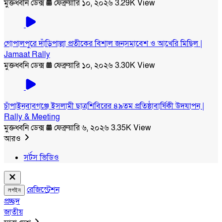
মুক্তধ্বনি ডেক্স
ফেব্রুয়ারি ১০, ২০২৬
3.29K View
গোপালপুরে দাঁড়িপাল্লা প্রতীকের বিশাল জনসমাবেশ ও আখেরি মিছিল |
Jamaat Rally
মুক্তধ্বনি ডেক্স
ফেব্রুয়ারি ১০, ২০২৬
3.30K View
চাঁপাইনবাবগঞ্জে ইসলামী ছাত্রশিবিরের ৪৯তম প্রতিষ্ঠাবার্ষিকী উদযাপন |
Rally & Meeting
মুক্তধ্বনি ডেক্স
ফেব্রুয়ারি ৬, ২০২৬
3.35K View
আরও
সর্টস ভিডিও
রেজিস্ট্রেশন
লগইন
প্রচ্ছদ
জাতীয়