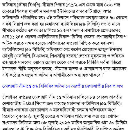
অভিযান (চৌকা বিওপি): সীমান্ত পিলার ১৭৫/২-এস থেকে মাত্র ৪০০ গজ
ভেতরে শিবগঞ্জ থানাধীন মনাকষা ইউনিয়নের রাঘববাটি গ্রামে অপর
অভিযানটি পরিচালিত হয়। এই অভিযানে পরিত্যক্ত অবস্থায় আরও ৭০ বোতল
একই সিরাপ জব্দ করা হয়। ​ মহানন্দা ব্যাটালিয়ন (৫৯ বিজিবি) গত ৩ মাসে
সীমান্তে কঠোর তৎপরতা চালিয়ে ১০ জন মাদক ব্যবসায়ীকে গ্রেফতারসহ
প্রায় ১১,২৪৪ বোতল ফেন্সিডিলের বিকল্প বিভিন্ন ধরনের নেশাজাতীয় সিরাপ
আটক করতে সক্ষম হয়েছে। ​ ​অভিযানের সত্যতা নিশ্চিত করে মহানন্দা
ব্যাটালিয়নের (৫৯ বিজিবি) অধিনায়ক লেঃ কর্নেল মোহাম্মদ তাজুল ইসলাম
চৌধুরী (এসজিপি, বিএফএম, পিএসসি) বলেন: ​"দেশের যুবসমাজ ও ভবিষ্যৎ
প্রজন্মকে মাদকের ভয়াবহ ছোবল থেকে রক্ষা করতে বিজিবি সর্বদা ‘জিরো
টলারেন্স’ নীতি অনুসরণ করছে। সীমান্তে মাদক ও চোরাচালান বন্ধে আমাদের
এই কঠোর অবস্থান ও অভিযান আগামীতেও অব্যাহত থাকবে।"
ভোলাহাট সীমান্তে ৫৯ বিজিবির অভিযানে ভারতীয় নেশাজাতীয় সিরাপ জব্দ
চাঁপাইনবাবগঞ্জের ভোলাহাট সীমান্তে অভিযান চালিয়ে ৮৪ বোতল ভারতীয়
নেশাজাতীয় Eskuf সিরাপ জব্দ করেছে মহানন্দা ব্যাটালিয়ন (৫৯ বিজিবি)।
সীমান্ত এলাকায় চোরাচালান ও মাদকবিরোধী চলমান অভিযানের অংশ
হিসেবে বুধবার (৮ জুলাই) ভোরে এ অভিযান পরিচালনা করা হয়। গোপন
সংবাদের ভিত্তিতে অদ্য ০৮ জুলাই ২০২৬ তারিখ আনুমানিক ৩টা ৩০ মিনিটে
মহানন্দা ব্যাটালিয়ন (৫৯ বিজিবি)-এর অধীনস্থ চাঁনশিকারী বিওপিতে কর্মরত