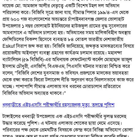
নায়েক মো. আমজাদ আলীর নেতৃত্বে একটি বিশেষ টহল দল অভিযান
পরিচালনা করে। বিজিবি সূত্রে জানা যায়, সীমান্ত পিলার ১৯৯/৪-এস থেকে
প্রায় ৬০০ গজ বাংলাদেশের অভ্যন্তরে চাঁপাইনবাবগঞ্জ জেলার ভোলাহাট
উপজেলার ১ নম্বর ভোলাহাট ইউনিয়নের হাউজফুল গ্রামের বুদ্ধ সুবেদারের
আমবাগানে এ অভিযান চালানো হয়। অভিযানের সময় মালিকবিহীন অবস্থায়
ফেন্সিডিলের বিকল্প হিসেবে ব্যবহৃত ৮৪ বোতল ভারতীয় নেশাজাতীয়
Eskuf সিরাপ জব্দ করা হয়। বিজিবি জানিয়েছে, জব্দকৃত মাদকদ্রব্যের বিষয়ে
প্রয়োজনীয় আইনানুগ ব্যবস্থা গ্রহণের কার্যক্রম চলমান রয়েছে। মহানন্দা
ব্যাটালিয়ন (৫৯ বিজিবি)-এর অধিনায়ক লেফটেন্যান্ট কর্নেল মোহাম্মদ তাজুল
ইসলাম চৌধুরী, এসজিপি, বিএফএম, পিএসসি ঘটনার সত্যতা নিশ্চিত করে
বলেন, “বিজিবি দেশের যুবসমাজ ও ভবিষ্যৎ প্রজন্মকে মাদকের ভয়াবহতা
থেকে রক্ষা করতে জিরো টলারেন্স নীতি অনুসরণ করে নিরলসভাবে কাজ করে
যাচ্ছে। পাশাপাশি সীমান্ত এলাকায় সব ধরনের চোরাচালান প্রতিরোধে
বিজিবির অভিযান অব্যাহত থাকবে।”
ধনবাড়ীতে এইচএসসি পরীক্ষার্থীর রহস্যজনক মৃত্যু, তদন্তে পুলিশ
টাঙ্গাইলের ধনবাড়ী উপজেলায় এক এইচএসসি পরীক্ষার্থীর ঝুলন্ত মরদেহ
উদ্ধার করেছে পুলিশ। এ ঘটনায় এলাকায় শোকের ছায়া নেমে এসেছে।
পরিবারের পক্ষ থেকে প্রেমঘটিত বিষয়কে কেন্দ্র করে বিভিন্ন অভিযোগ তোলা
হলেও, তদন্ত শেষ না হওয়া পর্যন্ত সেগুলোর সত্যতা নিশ্চিত করেনি পুলিশ।