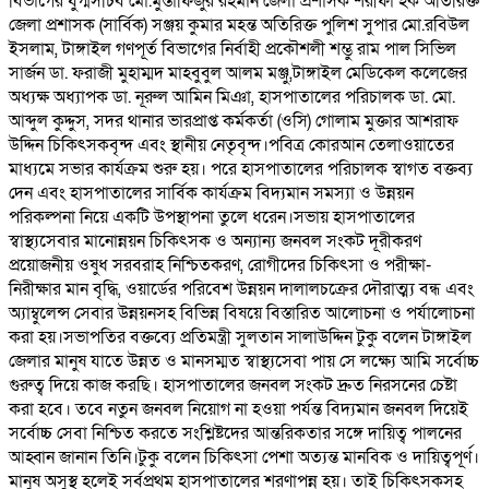
বিভাগের যুগ্মসচিব মো.মুস্তাফিজুর রহমান জেলা প্রশাসক শরীফা হক অতিরিক্ত
জেলা প্রশাসক (সার্বিক) সঞ্জয় কুমার মহন্ত অতিরিক্ত পুলিশ সুপার মো.রবিউল
ইসলাম, টাঙ্গাইল গণপূর্ত বিভাগের নির্বাহী প্রকৌশলী শম্ভু রাম পাল সিভিল
সার্জন ডা. ফরাজী মুহাম্মদ মাহবুবুল আলম মঞ্জু,টাঙ্গাইল মেডিকেল কলেজের
অধ্যক্ষ অধ্যাপক ডা. নূরুল আমিন মিঞা, হাসপাতালের পরিচালক ডা. মো.
আব্দুল কুদ্দুস, সদর থানার ভারপ্রাপ্ত কর্মকর্তা (ওসি) গোলাম মুক্তার আশরাফ
উদ্দিন চিকিৎসকবৃন্দ এবং স্থানীয় নেতৃবৃন্দ।পবিত্র কোরআন তেলাওয়াতের
মাধ্যমে সভার কার্যক্রম শুরু হয়। পরে হাসপাতালের পরিচালক স্বাগত বক্তব্য
দেন এবং হাসপাতালের সার্বিক কার্যক্রম বিদ্যমান সমস্যা ও উন্নয়ন
পরিকল্পনা নিয়ে একটি উপস্থাপনা তুলে ধরেন।সভায় হাসপাতালের
স্বাস্থ্যসেবার মানোন্নয়ন চিকিৎসক ও অন্যান্য জনবল সংকট দূরীকরণ
প্রয়োজনীয় ওষুধ সরবরাহ নিশ্চিতকরণ, রোগীদের চিকিৎসা ও পরীক্ষা-
নিরীক্ষার মান বৃদ্ধি, ওয়ার্ডের পরিবেশ উন্নয়ন দালালচক্রের দৌরাত্ম্য বন্ধ এবং
অ্যাম্বুলেন্স সেবার উন্নয়নসহ বিভিন্ন বিষয়ে বিস্তারিত আলোচনা ও পর্যালোচনা
করা হয়।সভাপতির বক্তব্যে প্রতিমন্ত্রী সুলতান সালাউদ্দিন টুকু বলেন টাঙ্গাইল
জেলার মানুষ যাতে উন্নত ও মানসম্মত স্বাস্থ্যসেবা পায় সে লক্ষ্যে আমি সর্বোচ্চ
গুরুত্ব দিয়ে কাজ করছি। হাসপাতালের জনবল সংকট দ্রুত নিরসনের চেষ্টা
করা হবে। তবে নতুন জনবল নিয়োগ না হওয়া পর্যন্ত বিদ্যমান জনবল দিয়েই
সর্বোচ্চ সেবা নিশ্চিত করতে সংশ্লিষ্টদের আন্তরিকতার সঙ্গে দায়িত্ব পালনের
আহ্বান জানান তিনি।টুকু বলেন চিকিৎসা পেশা অত্যন্ত মানবিক ও দায়িত্বপূর্ণ।
মানুষ অসুস্থ হলেই সর্বপ্রথম হাসপাতালের শরণাপন্ন হয়। তাই চিকিৎসকসহ