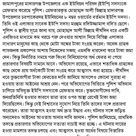
জামালপুরের মাদারগঞ্জ উপজেলার এক ইউনিয়ন পরিষদ (ইউপি) সদস্যকে
গ্রেফতার করেছে পুলিশ। গ্রেফতারকৃত মোহাম্মদ আলী জিন্নাহ মাদারগঞ্জ
উপজেলার চরপাকেরদহ ইউনিয়নের ৮ নম্বর ওয়ার্ডের বর্তমান ইউপি সদস্য।
তিনি ওই এলাকার সাবেক ইউপি সদস্য মরহুম বদিউজ্জামাল বদি'র ছেলে।
পুলিশ ও স্থানীয় সূত্রে জানা যায়, মোহাম্মদ আলী জিন্নাহ দীর্ঘদিন ধরে একটি
এনজিওর মাধ্যমে কম খরচে গরু দেওয়ার আশ্বাস দিয়ে বিভিন্ন এলাকার
সাধারণ মানুষের কাছ থেকে মোটা অঙ্কের টাকা সংগ্রহ করেন। অনেক গ্রাহক
লাভজনক প্রকল্পের আশায় নিজেদের সঞ্চয়, এমনকি ধারদেনা করে টাকা জমা
দেন। কিন্তু নির্ধারিত সময়ে গরু কিংবা বিনিয়োগের অর্থ ফেরত না পেয়ে
প্রতারণার বিষয়টি সামনে আসে। অভিযোগ রয়েছে, এভাবে শতাধিক গ্রাহকের
কাছ থেকে প্রায় অর্ধকোটি টাকা সংগ্রহ করে আত্মসাৎ করা হয়েছে। দীর্ঘদিন
ধরে ভুক্তভোগীরা টাকা ফেরতের দাবি জানিয়ে আসলেও কোনো সুরাহা না
হওয়ায় তারা আইনের আশ্রয় নেন। পরে অভিযোগের ভিত্তিতে পুলিশ অভিযান
চালিয়ে অভিযুক্ত ইউপি সদস্যকে গ্রেফতার করে। ভুক্তভোগীদের দাবি,
জনপ্রতিনিধি হওয়ার কারণে তারা তার ওপর আস্থা রেখেই টাকা জমা
দিয়েছিলেন। কিন্তু সেই বিশ্বাসের সুযোগ নিয়ে তিনি তাদের সঙ্গে প্রতারণা
করেছেন। তারা আত্মসাৎ হওয়া অর্থ দ্রুত উদ্ধার এবং ঘটনার সঙ্গে জড়িত
অন্যদেরও আইনের আওতায় আনার দাবি জানান। পুলিশ জানিয়েছে, প্রাথমিক
তদন্তে প্রতারণার অভিযোগের সত্যতা যাচাই করা হচ্ছে। এ ঘটনায় দায়ের
হওয়া মামলার তদন্ত চলছে এবং আত্মসাৎ হওয়া অর্থের বিষয়ে বিস্তারিত