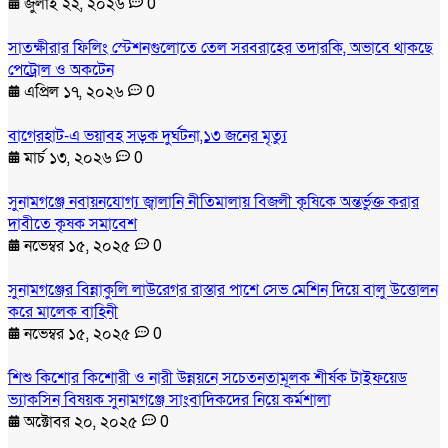
জুলাই ২২, ২০২৬
0
সাতক্ষীরার ফিলিং স্টেশনগুলোতে তেল সরবরাহের তদারকি, অভাবে থাকছে
পেট্রোল ও অকটেন
এপ্রিল ১৭, ২০২৬
0
বাগেরহাট-এ ভয়াবহ সড়ক দুর্ঘটনা,১৩ জনের মৃত্যু
মার্চ ১৩, ২০২৬
0
সুনামগঞ্জে নবায়নযোগ্য জ্বালানি নীতিমালায় বিজলী কৃষিকে অন্তর্ভুক্ত করার
দাবীতে কৃষক সমাবেশ
নভেম্বর ১৫, ২০২৫
0
সুনামগঞ্জের বিন্নাকুলি লাউরেগর রাস্তার পাশে সেভ মেশিন দিয়ে বালু উত্তোলন
করে মালেক বাহিনী
নভেম্বর ১৫, ২০২৫
0
শিশু কিশোর কিশোরী ও নারী উন্নয়নে সচেতনতামূলক শীর্ষক টাইফয়েড
ভ্যাকসিন বিষয়ক সুনামগঞ্জে সাংবাদিকদের নিয়ে কর্মশালা
অক্টোবর ২০, ২০২৫
0