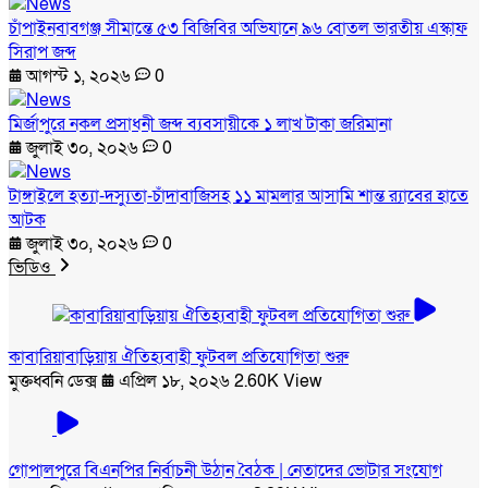
চাঁপাইনবাবগঞ্জ সীমান্তে ৫৩ বিজিবির অভিযানে ৯৬ বোতল ভারতীয় এস্কাফ
সিরাপ জব্দ
আগস্ট ১, ২০২৬
0
মির্জাপুরে নকল প্রসাধনী জব্দ ব্যবসায়ীকে ১ লাখ টাকা জরিমানা
জুলাই ৩০, ২০২৬
0
টাঙ্গাইলে হত্যা-দস্যুতা-চাঁদাবাজিসহ ১১ মামলার আসামি শান্ত র‍্যাবের হাতে
আটক
জুলাই ৩০, ২০২৬
0
ভিডিও
কাবারিয়াবাড়িয়ায় ঐতিহ্যবাহী ফুটবল প্রতিযোগিতা শুরু
মুক্তধ্বনি ডেক্স
এপ্রিল ১৮, ২০২৬
2.60K View
গোপালপুরে বিএনপির নির্বাচনী উঠান বৈঠক | নেতাদের ভোটার সংযোগ