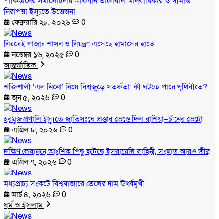
পাকিস্তানের সমালোচনায় আফগান তালেবান: মানবাধিকার ও সীমান্ত
নিরাপত্তা ইস্যুতে উত্তেজনা
ফেব্রুয়ারি ২৮, ২০২৬
0
নিরবেই গাজার শাসন ও নিয়ন্ত্রণ এসেছে হামাসের হাতে
নভেম্বর ১৬, ২০২৫
0
আন্তর্জাতিক
শক্তিশালী ‘এল নিনো’ নিয়ে বিশ্বজুড়ে সতর্কতা: কী ঘটতে পারে পৃথিবীতে?
জুন ৫, ২০২৬
0
হরমুজ প্রণালি ইস্যুতে জাতিসংঘে প্রস্তাব ভেস্তে দিল রাশিয়া–চীনের ভেটো
এপ্রিল ৮, ২০২৬
0
দক্ষিণ লেবাননে আংশিক পিছু হটেছে ইসরায়েলি বাহিনী, সংঘাত আরও তীব্র
এপ্রিল ৭, ২০২৬
0
মধ্যপ্রাচ্য সংকটে বিশ্ববাজারে তেলের দাম ঊর্ধ্বমুখী
মার্চ ৪, ২০২৬
0
ধর্ম ও ইসলাম