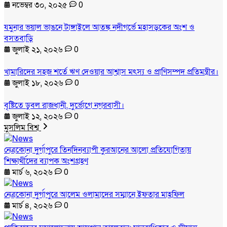
নভেম্বর ৩০, ২০২৫
0
যমুনার ভয়াল ভাঙনে টাঙ্গাইলে আতঙ্ক নদীগর্ভে মহাসড়কের অংশ ও
বসতবাড়ি
জুলাই ২১, ২০২৬
0
খামারিদের সহজ শর্তে ঋণ দেওয়ার আশ্বাস মৎস্য ও প্রাণিসম্পদ প্রতিমন্ত্রীর।
জুলাই ১৮, ২০২৬
0
বৃষ্টিতে ডুবল রাজধানী, দুর্ভোগে নগরবাসী।
জুলাই ১২, ২০২৬
0
মুসলিম বিশ্ব
নেত্রকোনা দুর্গাপুরে তিনদিনব্যাপী কুরআনের আলো প্রতিযোগিতায়
শিক্ষার্থীদের ব্যাপক অংশগ্রহণ
মার্চ ৬, ২০২৬
0
নেত্রকোনা দুর্গাপুরে আলেম ওলামাদের সম্মানে ইফতার মাহফিল
মার্চ ৪, ২০২৬
0