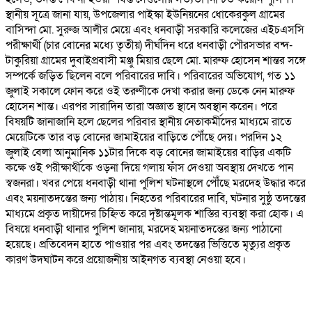
স্থানীয় সূত্রে জানা যায়, উপজেলার পাইস্কা ইউনিয়নের ধোকেরকুল গ্রামের
বাসিন্দা মো. সুরুজ আলীর মেয়ে এবং ধনবাড়ী সরকারি কলেজের এইচএসসি
পরীক্ষার্থী (চার বোনের মধ্যে তৃতীয়) দীর্ঘদিন ধরে ধনবাড়ী পৌরসভার বন্দ-
টাকুরিয়া গ্রামের দুবাইপ্রবাসী মঞ্জু মিয়ার ছেলে মো. মারুফ হোসেন শান্তর সঙ্গে
সম্পর্কে জড়িত ছিলেন বলে পরিবারের দাবি। পরিবারের অভিযোগ, গত ১১
জুলাই সকালে ফোন করে ওই তরুণীকে দেখা করার জন্য ডেকে নেন মারুফ
হোসেন শান্ত। এরপর সারাদিন তারা অজ্ঞাত স্থানে অবস্থান করেন। পরে
বিষয়টি জানাজানি হলে ছেলের পরিবার স্থানীয় নেতাকর্মীদের মাধ্যমে রাতে
মেয়েটিকে তার বড় বোনের জামাইয়ের বাড়িতে পৌঁছে দেয়। পরদিন ১২
জুলাই বেলা আনুমানিক ১১টার দিকে বড় বোনের জামাইয়ের বাড়ির একটি
কক্ষে ওই পরীক্ষার্থীকে ওড়না দিয়ে গলায় ফাঁস দেওয়া অবস্থায় দেখতে পান
স্বজনরা। খবর পেয়ে ধনবাড়ী থানা পুলিশ ঘটনাস্থলে পৌঁছে মরদেহ উদ্ধার করে
এবং ময়নাতদন্তের জন্য পাঠায়। নিহতের পরিবারের দাবি, ঘটনার সুষ্ঠু তদন্তের
মাধ্যমে প্রকৃত দায়ীদের চিহ্নিত করে দৃষ্টান্তমূলক শাস্তির ব্যবস্থা করা হোক। এ
বিষয়ে ধনবাড়ী থানার পুলিশ জানায়, মরদেহ ময়নাতদন্তের জন্য পাঠানো
হয়েছে। প্রতিবেদন হাতে পাওয়ার পর এবং তদন্তের ভিত্তিতে মৃত্যুর প্রকৃত
কারণ উদঘাটন করে প্রয়োজনীয় আইনগত ব্যবস্থা নেওয়া হবে।