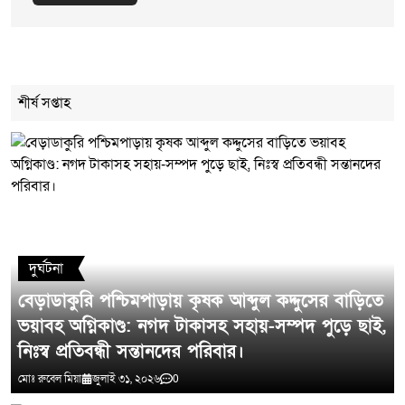
Cancel Replay
শীর্ষ সপ্তাহ
মন্তব্য লিখুন
দুর্ঘটনা
বেড়াডাকুরি পশ্চিমপাড়ায় কৃষক আব্দুল কদ্দুসের বাড়িতে
ভয়াবহ অগ্নিকাণ্ড: নগদ টাকাসহ সহায়-সম্পদ পুড়ে ছাই,
নিঃস্ব প্রতিবন্ধী সন্তানদের পরিবার।
মোঃ রুবেল মিয়া
জুলাই ৩১, ২০২৬
0