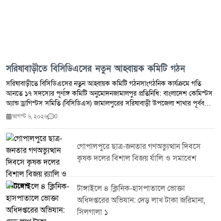
সরিষাবাড়ীতে বিসিডিএসের নতুন আহ্বায়ক কমিটি গঠন
সরিষাবাড়ীতে বিসিডিএসের নতুন আহ্বায়ক কমিটি গঠনসাংগঠনিক কার্যক্রমে গতি
আনতে ১৭ সদস্যের পূর্ণাঙ্গ কমিটি অনুমোদনজামালপুর প্রতিনিধি: বাংলাদেশ কেমিস্টস
অ্যান্ড ড্রাগিস্টস সমিতি (বিসিডিএস) জামালপুরের সরিষাবাড়ী উপজেলা শাখার পূর্ববর্তী
কমিটি বিলুপ্ত করে ১৭ সদস্যবিশিষ্ট নতুন আহ্বায়ক কমিটি গঠন করা হয়েছে।
আগস্ট ৬, ২০২৬
0
সংগঠনের কার্যক্রমকে আরও সুসংগঠিত, গতিশীল ও সদস্যবান্ধব করার লক্ষ্যে এ কমিটি
অনুমোদন দেওয়া হয়।সংগঠন সূত্রে জানা যায়, সম্প্রতি সরিষাবাড়ী উপজেলা শাখার এক
বিশেষ সভায় সর্বসম্মতিক্রমে পূর্ববর্তী কমিটি বিলুপ্ত ঘোষণা করা হয়। পরে জেলা শাখার
গোপালপুরে ছাত্র-জনতার গণঅভ্যুত্থান দিবসে
নেতৃবৃন্দের উপস্থিতিতে আলোচনা ও মতবিনিময়ের মাধ্যমে নতুন আহ্বায়ক কমিটির
কৃষক দলের বিশাল বিজয় র্যালি ও সমাবেশ
প্রস্তাব চূড়ান্ত করা হয়।মঙ্গলবার (৪ আগস্ট) বাংলাদেশ কেমিস্টস অ্যান্ড ড্রাগিস্টস
সমিতি (বিসিডিএস) জামালপুর জেলা শাখার সভাপতি রমজান আলী রনজু এবং সিনিয়র
সহ-সভাপতি মশিউর রহমানের যৌথ স্বাক্ষরে ১৭ সদস্যবিশিষ্ট পূর্ণাঙ্গ আহ্বায়ক কমিটির
টাঙ্গাইলে ৪ ক্লিনিক-হাসপাতালে ভোক্তা
অনুমোদন দেওয়া হয়।নবগঠিত কমিটিতে রবিউল কবির উজ্জ্বলকে আহ্বায়ক এবং
অধিদপ্তরের অভিযান: দেড় লাখ টাকা জরিমানা,
জাকির হোসেনকে সদস্য সচিব হিসেবে মনোনীত করা হয়েছে।সংগঠনের নেতৃবৃন্দ
সিলগালা ১
আশা প্রকাশ করেন, নতুন নেতৃত্বের মাধ্যমে সরিষাবাড়ী উপজেলা শাখার সাংগঠনিক