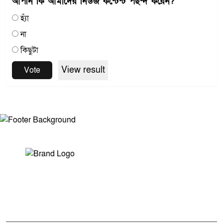
আপনি কি আমাদের নিউজ কন্টেন্ট পছন্দ করেন?
হ্যাঁ
না
কিছুটা
View result
Vote
সম্পাদক ও প্রকাশকঃ মোঃ আরিফুল ইসলাম
ভারপ্রাপ্ত সম্পাদকঃ শেখ মাহদী হাসান শিবলী