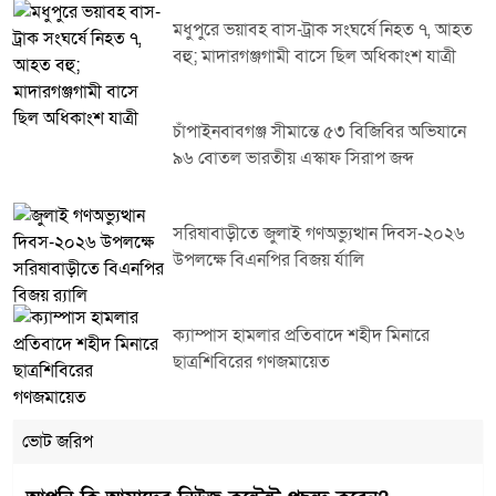
মধুপুরে ভয়াবহ বাস-ট্রাক সংঘর্ষে নিহত ৭, আহত
বহু; মাদারগঞ্জগামী বাসে ছিল অধিকাংশ যাত্রী
চাঁপাইনবাবগঞ্জ সীমান্তে ৫৩ বিজিবির অভিযানে
৯৬ বোতল ভারতীয় এস্কাফ সিরাপ জব্দ
সরিষাবাড়ীতে জুলাই গণঅভ্যুত্থান দিবস-২০২৬
উপলক্ষে বিএনপির বিজয় র্যালি
ক্যাম্পাস হামলার প্রতিবাদে শহীদ মিনারে
ছাত্রশিবিরের গণজমায়েত
ভোট জরিপ