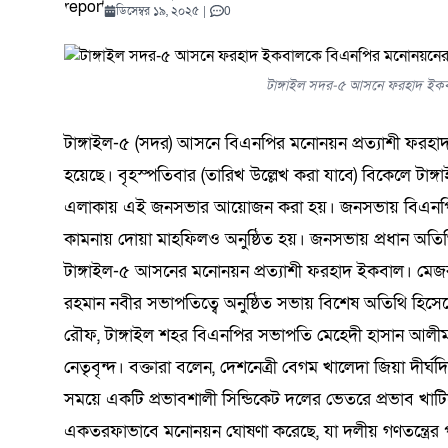
যোদ্ধাদের সংবর্ধনা
কুরআনের আলো প্রতিযোগিতায়
সতর্কতা: কী ঘটতে পারে পৃথিবীতে?
সমালোচনার মধ্যেই ‘অভূতপূর্ব’ প্রবৃদ্ধি
হাসপাতালেও মারামারি
প্রতিযোগিতা শুরু
কমিটি গঠন
টাঙ্গাইল
সম্মানে
ভেস্তে দ
মোকাররম
পর্যালোচ
অভিযানে
বৈঠক | 
ডিসেম্বর ২২, ২০২৫
0
কমিটি গঠন
কড়াই নিয়ে থানায় 
বিজলী কৃষিকে অন্
বাইকারদের মানবব
নাসিরনগর–হবিগঞ
নদীগর্ভে মহাসড়
ডিসেম্বর ১৯, ২০২৫
|
0
শিক্ষার্থীদের ব্যাপক অংশগ্রহণ
শ্রদ্ধা ন
সিরাপ জব
চট্টগ্রাম
মুক্তধ্বনি ডেক্স
আগস্ট ৫, ২০২৬
মার্চ ৬, ২০২৬
জুন ৫, ২০২৬
আগস্ট ৪, ২০২৬
আগস্ট ৫, ২০২৬
এপ্রিল ১৮, ২০২৬
0
0
0
0
0
2.60K View
সমাবেশ
আগস্ট ৬, ২০২
মুক্তধ্বনি ডে
আগস্ট ৫
মার্চ ৪, 
এপ্রিল ৮
আগস্ট ১
জুলাই ৩
আগস্ট ১
আগস্ট ৬, ২০২৬
জুলাই ২২, ২০২৬
নভেম্বর ১৫, ২০২৫
মে ২১, ২০২৬
জুন ১২, ২০২৬
জুলাই ২১, ২০২৬
0
0
0
ঢাকা
টাঙ্গাইল সদর-৫ আসনে ফরহাদ ইক
টাঙ্গাইল-৫ (সদর) আসনে বিএনপির মনোনয়ন প্রত্যাশী ফরহ
হয়েছে। বৃহস্পতিবার (তারিখ উল্লেখ করা যাবে) বিকেলে টা
এলাকায় এই জনসভার আয়োজন করা হয়। জনসভায় বিএনপির চেয়া
কামনায় দোয়া মাহফিলও অনুষ্ঠিত হয়। জনসভায় প্রধান অতিথ
টাঙ্গাইল-৫ আসনের মনোনয়ন প্রত্যাশী ফরহাদ ইকবাল। মেজর মা
রহমান নবীর সভাপতিত্বে অনুষ্ঠিত সভায় বিশেষ অতিথি হিসে
রৌফ, টাঙ্গাইল শহর বিএনপির সভাপতি মেহেদী হাসান আলী
নেতৃবৃন্দ। বক্তারা বলেন, দেশনেত্রী বেগম খালেদা জিয়া দীর
সময়ে একটি প্রভাবশালী সিন্ডিকেট দলের ভেতরে প্রভাব খাট
একতরফাভাবে মনোনয়ন ঘোষণা করেছে, যা দলীয় গণতন্ত্রের