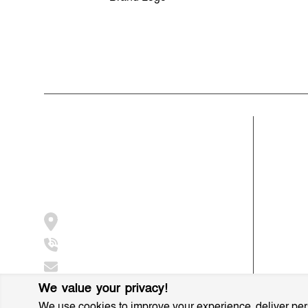
মন্তব্য লিখুন
সম্পাদক ও প্রকাশকঃ মোঃ আরিফুল ইসলাম
ভারপ্রাপ্ত সম্পাদকঃ শেখ মাহদী হাসান শিবলী
আমাদের সম্পর্কে
বিভাগ
মুক্তধ্বনি বাংলাদেশের একটি জনপ্রিয় বাংলা নিউজ
গ্রাম বাংল
পোর্টাল
সাহিত্য স
আন্তর্জাতি
জামালপুর, সরিষাবাড়ী, ২০৫৪
মুসলিম বিশ
+8801997016631
ধর্ম ও ইস
info@muktodhoni.com
We value your privacy!
We use cookies to improve your experience, deliver pers