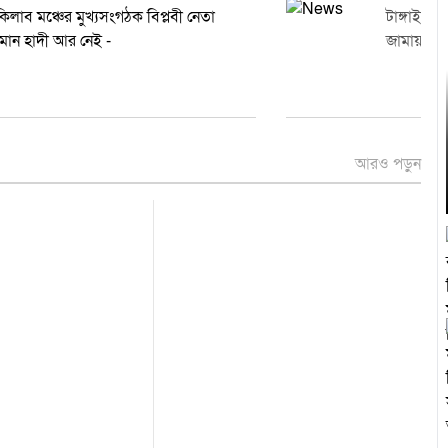
ইনকিলাব মঞ্চের মুখ্যসংগঠক বিপ্লবী নেতা
ওসমান হাদী আর নেই -
আরও পড়ুন