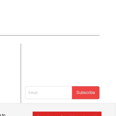
আমাদের নিউজলেটার জন্য সাইন আপ
করুন
আমাদের নতুন নিবন্ধগুলি তাৎক্ষণিকভাবে পেতে
আমাদের নিউজলেটারে সাবস্ক্রাইব করুন!
Subscribe
 to