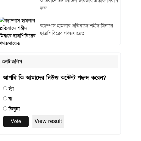
অভিযানে ৯৬ বোতল ভারতীয় এস্কাফ সিরাপ
জব্দ
ক্যাম্পাস হামলার প্রতিবাদে শহীদ মিনারে
ছাত্রশিবিরের গণজমায়েত
ভোট জরিপ
আপনি কি আমাদের নিউজ কন্টেন্ট পছন্দ করেন?
হ্যাঁ
না
কিছুটা
View result
Vote