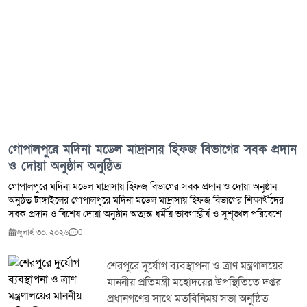
গোপালপুরে মদিনা মডেল মাদ্রাসায় হিফজ বিভাগের সবক প্রদান
ও দোয়া অনুষ্ঠান অনুষ্ঠিত
গোপালপুরে মদিনা মডেল মাদ্রাসায় হিফজ বিভাগের সবক প্রদান ও দোয়া অনুষ্ঠান
অনুষ্ঠত ​টাঙ্গাইলের গোপালপুরে মদিনা মডেল মাদ্রাসায় হিফজ বিভাগের শিক্ষার্থীদের
সবক প্রদান ও বিশেষ দোয়া অনুষ্ঠান অত্যন্ত ধর্মীয় ভাবগাম্ভীর্য ও সুশৃঙ্খল পরিবেশে
অনুষ্ঠিত হয়েছে। আজ সকাল ১০টায় মাদ্রাসা প্রাঙ্গণে আয়োজিত এ অনুষ্ঠানে সম্মানিত
জুলাই ৩০, ২০২৬
0
অতিথিবৃন্দ, স্থানীয় ওলামায়ে কেরাম এবং শিক্ষক-অভিভাবকদের স্বতঃস্ফূর্ত উপস্থিতিতে
পুরো আয়োজনটি এক আনন্দঘন ও তাযকিয়াপূর্ণ পরিবেশে রূপ নেয়। ​অনুষ্ঠানে প্রধান
শেরপুরে দুর্যোগ ব্যবস্থাপনা ও ত্রাণ মন্ত্রণালয়ের
অতিথি হিসেবে উপস্থিত ছিলেন মদিনা মডেল মাদ্রাসার প্রতিষ্ঠাতা ও চেয়ারম্যান ডা.
মাননীয় প্রতিমন্ত্রী মহোদয়ের উপস্থিতিতে দপ্তর
আহমদ আলী আকন্দ। অনুষ্ঠানে বিশেষ অতিথি হিসেবে বক্তব্য রাখেন ও উপস্থিতি
জানান উপজেলা বিএনপির সভাপতি ও সাবেক মেয়র খন্দকার জাহাঙ্গীর আলম রুবেল।
প্রধানগণের সাথে মতবিনিময় সভা অনুষ্ঠিত