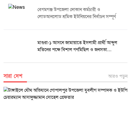
অতিথিরা অংশগ্রহণ করেন। অনুষ্ঠানের শেষপর্যায়ে পরিবার পরিকল্পনা কার্যক্রমে
বিশেষ অবদান রাখা ব্যক্তি ও প্রতিষ্ঠানের প্রতিনিধিদের মাঝে সম্মাননা সনদ বিতরণ
বেগমগঞ্জ উপজেলা দোকান কর্মচারী ও
করা হয়। বিশ্ব জনসংখ্যা দিবস উপলক্ষে আয়োজিত এ কর্মসূচি জনসচেতনতা বৃদ্ধি
লোডআনলোড শ্রমিক ইউনিয়নের নির্বাচন সম্পূর্ণ
এবং পরিবার পরিকল্পনা সেবার গুরুত্ব তুলে ধরতে গুরুত্বপূর্ণ ভূমিকা রাখবে বলে
বক্তারা আশা প্রকাশ করেন। রফিকুল ইসলাম দৈনিক মুক্তধ্বনি
মাগুরা-১ আসনে জামায়াতে ইসলামী প্রার্থী আব্দুল
মতিনের পক্ষে বিশাল গণমিছিল ও জনসভা
অনুষ্ঠিত
সারা দেশ
আরও পড়ুন