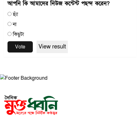
আপনি কি আমাদের নিউজ কন্টেন্ট পছন্দ করেন?
হ্যাঁ
না
কিছুটা
View result
Vote
সম্পাদক ও প্রকাশকঃ মোঃ আরিফুল ইসলাম
ভারপ্রাপ্ত সম্পাদকঃ শেখ মাহদী হাসান শিবলী