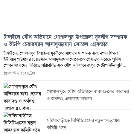
টাঙ্গাইলে যৌথ অভিযানে গোপালপুর উপজেলা যুবলীগ সম্পাদক
ও ইউপি চেয়ারম্যান আসাদুজ্জামান সোহেল গ্রেফতার
টাঙ্গাইলের গোপালপুর উপজেলা যুবলীগের সাধারণ সম্পাদক এবং নগদা শিমলা
ইউনিয়ন পরিষদের চেয়ারম্যান আসাদুজ্জামান সোহেলকে গ্রেফতার করেছে পুলিশ।
গোপন সংবাদের ভিত্তিতে পরিচালিত এক যৌথ অভিযানে রংপুর মেট্রোপলিটন পুলিশের
সহায়তায় গোপালপুর থানা পুলিশের একটি দল তাকে রংপুর কোতোয়ালী থানা এলাকা
আগস্ট ৯, ২০২৬
0
থেকে গ্রেফতার করে। দীর্ঘদিন ধরে আত্মগোপনে থাকা এই জনপ্রতিনিধি ও রাজনৈতিক
নেতা অবশেষে আইনশৃঙ্খলা বাহিনীর জালে ধরা পড়লেন।পুলিশ প্রশাসন সূত্রে জানা যায়,
আসাদুজ্জামান সোহেলের বিরুদ্ধে একাধিক গুরুতর অভিযোগে মামলা রয়েছে।
গোপালপুরে যৌথ অভিযানে বাবা-ছেলের কারাদণ্ড
গোপালপুর থানার ভারপ্রাপ্ত কর্মকর্তা (ওসি) বিষয়টি নিশ্চিত করে জানিয়েছেন,
ও অর্থদণ্ড, এলাকায় চাঞ্চল্য
গ্রেফতারকৃত চেয়ারম্যানের বিরুদ্ধে গোপালপুর থানাতেই দুটি পৃথক মামলা রয়েছে।
এছাড়া টাঙ্গাইলের মির্জাপুর থানাতেও তার বিরুদ্ধে একটি মামলা নথিভুক্ত রয়েছে। এসব
মামলায় তিনি এতদিন পুলিশের চোখ ফাঁকি দিয়ে বিভিন্ন স্থানে আত্মগোপন করে ছিলেন।
আইনশৃঙ্খলা বাহিনীর বিশেষ নজরদারি ও প্রযুক্তির সহায়তায় তার অবস্থান শনাক্ত করে
সরিষাবাড়ীতে বিসিডিএসের নতুন আহ্বায়ক
যৌথ অভিযান চালিয়ে তাকে গ্রেফতার করা হয়।অভিযান পরিচালনাকারী কর্মকর্তারা
কমিটি গঠন
জানান, আসাদুজ্জামান সোহেলকে গ্রেফতারের পর গোপালপুর থানায় নিয়ে আসা হয়েছে