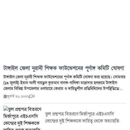
টাঙ্গাইল জেলা নূরানী শিক্ষক ফাউন্ডেশনের পূর্ণাঙ্গ কমিটি ঘোষণা
টাঙ্গাইল জেলা নূরানী শিক্ষক ফাউন্ডেশনের পূর্ণাঙ্গ কমিটি ঘোষণা করা হয়েছে। সোমবার
(১৯ জুলাই) ইমান আলী বায়তুল কুরআন বালক-বালিকা মাদ্রাসার হলরুমে টাঙ্গাইল
জেলার বিভিন্ন উপজেলার ওলামায়ে কেরাম ও দায়িত্বশীল প্রতিনিধিদের উপস্থিতিতে
ভোটের মাধ্যমে এ কমিটি গঠন করা হয়। ভোটগ্রহণ শেষে নবনির্বাচিতদের নাম ঘোষণা
জুলাই ২০, ২০২৬
0
করা হয়। এতে সভাপতি হিসেবে নির্বাচিত হন মুফতী শেখ মাহদী হাসান শিবলী।
সিনিয়র সভাপতি নির্বাচিত হন হাফেজ মাওলানা ফজলুল হক (টাঙ্গাইল সদর)। সহ-
সভাপতি হিসেবে নির্বাচিত হন নোমান আমোদ (গোপালপুর) ও হাফেজ মাওলানা শরিফুল
ভুল প্রশ্নপত্র বিতরণে মির্জাপুরে এইচএসসি
ইসলাম (সিরাজগঞ্জ)। সাধারণ সম্পাদক নির্বাচিত হন মাওলানা নুরুল ইসলাম। সহ-
কেন্দ্রের দুই শিক্ষককে দায়িত্ব থেকে অব্যাহতি
সাধারণ সম্পাদক হিসেবে নির্বাচিত হন হাফেজ মাওলানা আল-আমিন (কালিহাতী), মুফতী
সাইফুল ইসলাম (নলিন) এবং হাফেজ মেহেদী হাসান মিরাজ (ভূঞাপুর)। সাংগঠনিক