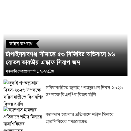
সম্পন্ন করা সম্ভব হবে।সভা শেষে সংশ্লিষ্ট সকল বিভাগকে সমন্বিতভাবে দায়িত্ব পালনের
আহ্বান জানানো হয় এবং পরীক্ষার্থীদের সময়মতো কেন্দ্রে উপস্থিত হয়ে নিয়ম-কানুন
মেনে পরীক্ষায় অংশগ্রহণের অনুরোধ জানানো হয়। জেলা প্রশাসন আশা প্রকাশ করেছে
মন্তব্য লিখুন
সকলের সহযোগিতায় টাঙ্গাইলে এবারের এইচএসসি ও সমমানের পরীক্ষা সুষ্ঠু শান্তিপূর্ণ
ও উৎসবমুখর পরিবেশে সম্পন্ন হবে।
আইন-অপরাধ
চাঁপাইনবাবগঞ্জ সীমান্তে ৫৩ বিজিবির অভিযানে ৯৬
বোতল ভারতীয় এস্কাফ সিরাপ জব্দ
মুক্তধ্বনি ডেক্স
আগস্ট ১, ২০২৬
0
সরিষাবাড়ীতে জুলাই গণঅভ্যুত্থান দিবস-২০২৬
উপলক্ষে বিএনপির বিজয় র্যালি
ক্যাম্পাস হামলার প্রতিবাদে শহীদ মিনারে
ছাত্রশিবিরের গণজমায়েত