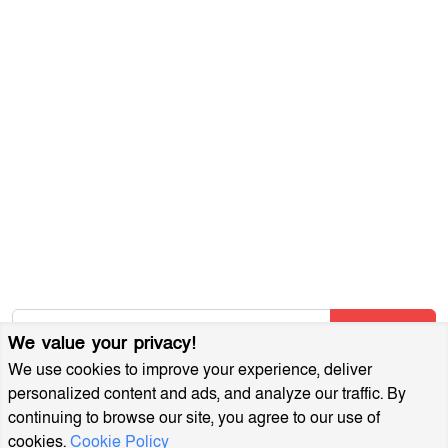
ব্যবহারের শর্তাবলী
গোপনীয়তা নীতি
আমাদের সম্পর্কে
আর্কাইভ
বিজ্ঞাপন প্যাকেজ
আমাদের নিউজলেটার জন্য সাইন আপ করুন
আমাদের নতুন নিবন্ধগুলি তাৎক্ষণিকভাবে পেতে আমাদের নিউজলেটারে
সাবস্ক্রাইব করুন!
Subscribe
We value your privacy!
We use cookies to improve your experience, deliver
personalized content and ads, and analyze our traffic. By
continuing to browse our site, you agree to our use of
cookies.
Cookie Policy
MuktoDhoni © 2022. All Rights Reserved.