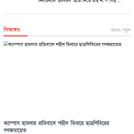
নির্বাচনকে ‘হযবরল’ হতে দিতে চাই না — সিইসি
নাসির।
শিক্ষাঙ্গন
আরও পড়ুন
ক্যাম্পাস হামলার প্রতিবাদে শহীদ মিনারে ছাত্রশিবিরের
গণজমায়েত