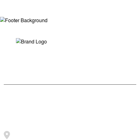
সম্পাদক ও প্রকাশকঃ মোঃ আরিফুল ইসলাম
ভারপ্রাপ্ত সম্পাদকঃ শেখ মাহদী হাসান শিবলী
আমাদের সম্পর্কে
মুক্তধ্বনি বাংলাদেশের একটি জনপ্রিয় বাংলা নিউজ পোর্টাল
জামালপুর, সরিষাবাড়ী, ২০৫৪