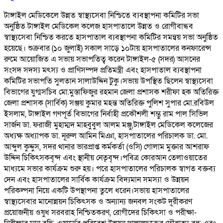
টাঙ্গাইল মেডিকেলে উন্নত স্বাস্থ্যসেবা নিশ্চিতে ব্যবস্থাপনা কমিটির সভা
অনুষ্ঠিত টাঙ্গাইল মেডিকেল কলেজ হাসপাতালে উন্নত ও রোগীবান্ধব
স্বাস্থ্যসেবা নিশ্চিত করতে হাসপাতাল ব্যবস্থাপনা কমিটির সমন্বয় সভা অনুষ্ঠিত
হয়েছে। শুক্রবার (১০ জুলাই) সকাল সাড়ে ১০টায় হাসপাতালের কনফারেন্স
রুমে আয়োজিত এ সভায় সভাপতিত্ব করেন টাঙ্গাইল-৫ (সদর) আসনের
সংসদ সদস্য মৎস্য ও প্রাণিসম্পদ প্রতিমন্ত্রী এবং হাসপাতাল ব্যবস্থাপনা
কমিটির সভাপতি সুলতান সালাউদ্দিন টুকু।সভায় উপস্থিত ছিলেন স্বাস্থ্যসেবা
বিভাগের যুগ্মসচিব মো.মুস্তাফিজুর রহমান জেলা প্রশাসক শরীফা হক অতিরিক্ত
জেলা প্রশাসক (সার্বিক) সঞ্জয় কুমার মহন্ত অতিরিক্ত পুলিশ সুপার মো.রবিউল
ইসলাম, টাঙ্গাইল গণপূর্ত বিভাগের নির্বাহী প্রকৌশলী শম্ভু রাম পাল সিভিল
সার্জন ডা. ফরাজী মুহাম্মদ মাহবুবুল আলম মঞ্জু,টাঙ্গাইল মেডিকেল কলেজের
অধ্যক্ষ অধ্যাপক ডা. নূরুল আমিন মিঞা, হাসপাতালের পরিচালক ডা. মো.
আব্দুল কুদ্দুস, সদর থানার ভারপ্রাপ্ত কর্মকর্তা (ওসি) গোলাম মুক্তার আশরাফ
উদ্দিন চিকিৎসকবৃন্দ এবং স্থানীয় নেতৃবৃন্দ।পবিত্র কোরআন তেলাওয়াতের
মাধ্যমে সভার কার্যক্রম শুরু হয়। পরে হাসপাতালের পরিচালক স্বাগত বক্তব্য
দেন এবং হাসপাতালের সার্বিক কার্যক্রম বিদ্যমান সমস্যা ও উন্নয়ন
পরিকল্পনা নিয়ে একটি উপস্থাপনা তুলে ধরেন।সভায় হাসপাতালের
স্বাস্থ্যসেবার মানোন্নয়ন চিকিৎসক ও অন্যান্য জনবল সংকট দূরীকরণ
প্রয়োজনীয় ওষুধ সরবরাহ নিশ্চিতকরণ, রোগীদের চিকিৎসা ও পরীক্ষা-