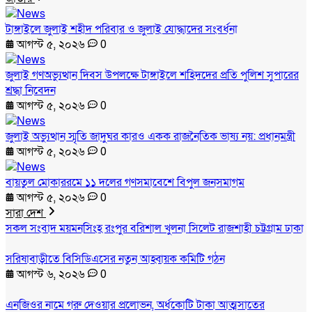
টাঙ্গাইলে জুলাই শহীদ পরিবার ও জুলাই যোদ্ধাদের সংবর্ধনা
আগস্ট ৫, ২০২৬
0
জুলাই গণঅভ্যুত্থান দিবস উপলক্ষে টাঙ্গাইলে শহিদদের প্রতি পুলিশ সুপারের
শ্রদ্ধা নিবেদন
আগস্ট ৫, ২০২৬
0
জুলাই অভ্যুত্থান স্মৃতি জাদুঘর কারও একক রাজনৈতিক ভাষ্য নয়: প্রধানমন্ত্রী
আগস্ট ৫, ২০২৬
0
বায়তুল মোকাররমে ১১ দলের গণসমাবেশে বিপুল জনসমাগম
আগস্ট ৫, ২০২৬
0
সারা দেশ
সকল সংবাদ
ময়মনসিংহ
রংপুর
বরিশাল
খুলনা
সিলেট
রাজশাহী
চট্টগ্রাম
ঢাকা
সরিষাবাড়ীতে বিসিডিএসের নতুন আহ্বায়ক কমিটি গঠন
আগস্ট ৬, ২০২৬
0
এনজিওর নামে গরু দেওয়ার প্রলোভন, অর্ধকোটি টাকা আত্মসাতের