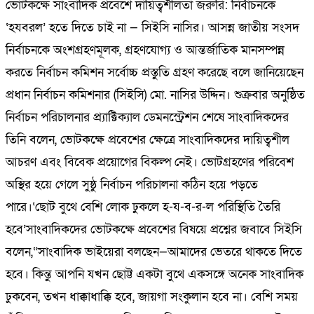
ভোটকক্ষে সাংবাদিক প্রবেশে দায়িত্বশীলতা জরুরি: নির্বাচনকে
‘হযবরল’ হতে দিতে চাই না — সিইসি নাসির। আসন্ন জাতীয় সংসদ
নির্বাচনকে অংশগ্রহণমূলক, গ্রহণযোগ্য ও আন্তর্জাতিক মানসম্পন্ন
করতে নির্বাচন কমিশন সর্বোচ্চ প্রস্তুতি গ্রহণ করেছে বলে জানিয়েছেন
প্রধান নির্বাচন কমিশনার (সিইসি) মো. নাসির উদ্দিন। শুক্রবার অনুষ্ঠিত
নির্বাচন পরিচালনার প্র্যাক্টিক্যাল ডেমনস্ট্রেশন শেষে সাংবাদিকদের
তিনি বলেন, ভোটকক্ষে প্রবেশের ক্ষেত্রে সাংবাদিকদের দায়িত্বশীল
আচরণ এবং বিবেক প্রয়োগের বিকল্প নেই। ভোটগ্রহণের পরিবেশ
অস্থির হয়ে গেলে সুষ্ঠু নির্বাচন পরিচালনা কঠিন হয়ে পড়তে
পারে।‘ছোট বুথে বেশি লোক ঢুকলে হ-য-ব-র-ল পরিস্থিতি তৈরি
হবে’সাংবাদিকদের ভোটকক্ষে প্রবেশের বিষয়ে প্রশ্নের জবাবে সিইসি
বলেন,“সাংবাদিক ভাইয়েরা বলছেন—আমাদের ভেতরে থাকতে দিতে
হবে। কিন্তু আপনি যখন ছোট্ট একটা বুথে একসঙ্গে অনেক সাংবাদিক
ঢুকবেন, তখন ধাক্কাধাক্কি হবে, জায়গা সংকুলান হবে না। বেশি সময়