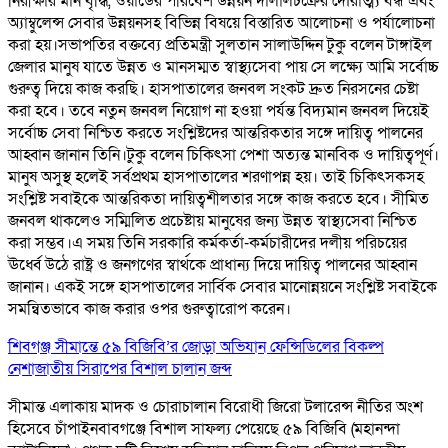
নিরীক্ষার মান বৃদ্ধি, ওয়ার্ডের পরিবেশ উন্নয়ন দালালচক্রের দৌরাত্ম্য বন্ধ এবং
অ্যাম্বুলেন্স সেবার উন্নয়নসহ বিভিন্ন বিষয়ে বিস্তারিত আলোচনা ও পর্যালোচনা
করা হয়।সভাপতির বক্তব্যে প্রতিমন্ত্রী সুলতান সালাউদ্দিন টুকু বলেন টাঙ্গাইল
জেলার মানুষ যাতে উন্নত ও মানসম্মত স্বাস্থ্যসেবা পায় সে লক্ষ্যে আমি সর্বোচ্চ
গুরুত্ব দিয়ে কাজ করছি। হাসপাতালের জনবল সংকট দ্রুত নিরসনের চেষ্টা
করা হবে। তবে নতুন জনবল নিয়োগ না হওয়া পর্যন্ত বিদ্যমান জনবল দিয়েই
সর্বোচ্চ সেবা নিশ্চিত করতে সংশ্লিষ্টদের আন্তরিকতার সঙ্গে দায়িত্ব পালনের
আহ্বান জানান তিনি।টুকু বলেন চিকিৎসা পেশা অত্যন্ত মানবিক ও দায়িত্বপূর্ণ।
মানুষ অসুস্থ হলেই সর্বপ্রথম হাসপাতালের শরণাপন্ন হয়। তাই চিকিৎসকসহ
সংশ্লিষ্ট সবাইকে আন্তরিকতা দায়িত্বশীলতার সঙ্গে কাজ করতে হবে। সীমিত
জনবল থাকলেও সম্মিলিত প্রচেষ্টায় মানুষের জন্য উন্নত স্বাস্থ্যসেবা নিশ্চিত
করা সম্ভব।এ সময় তিনি সরকারি কর্মকর্তা-কর্মচারীদের দলীয় পরিচয়ের
ঊর্ধ্বে উঠে রাষ্ট্র ও জনগণের স্বার্থকে প্রাধান্য দিয়ে দায়িত্ব পালনের আহ্বান
জানান। একই সঙ্গে হাসপাতালের সার্বিক সেবার মানোন্নয়নে সংশ্লিষ্ট সবাইকে
সমন্বিতভাবে কাজ করার ওপর গুরুত্বারোপ করেন।
শিবগঞ্জ সীমান্তে ৫৯ বিজিবি’র জোড়া অভিযান ফেন্সিডিলের বিকল্প
নেশাজাতীয় সিরাপের বিশাল চালান জব্দ
সীমান্ত এলাকায় মাদক ও চোরাচালান বিরোধী জিরো টলারেন্স নীতির অংশ
হিসেবে চাঁপাইনবাবগঞ্জে বিশাল সাফল্য পেয়েছে ৫৯ বিজিবি (মহানন্দা