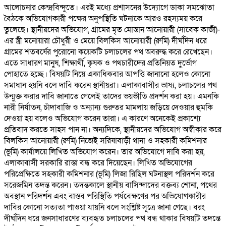
আলোচনার কেন্দ্রবিন্দুতে। এরই মধ্যে প্রশাসনের উদ্যোগে ডাকা সমঝোতা
বৈঠকে অভিযোগকারী পক্ষের অনুপস্থিতি ঘটনাকে আরও রহস্যময় করে
তুলেছে। স্থানীয়দের অভিযোগ, গ্রামের মৃত মোস্তান আনোয়ারী (সাবেক কাজী)-
এর স্ত্রী মনোয়ারা চৌধুরী ও মেয়ে বিলকিস আনোয়ারী (রুমি) দীর্ঘদিন ধরে
গ্রামের শতবর্ষের পুরোনো কয়েকটি চলাচলের পথ অবরুদ্ধ করে রেখেছেন।
এতে সাধারণ মানুষ, শিক্ষার্থী, কৃষক ও পথচারীদের প্রতিনিয়ত দুর্ভোগ
পোহাতে হচ্ছে। বিষয়টি নিয়ে একাধিকবার আপত্তি জানানো হলেও কোনো
সমাধান হয়নি বলে দাবি করেন স্থানীয়রা। এলাকাবাসীর ভাষ্য, চলাচলের পথ
উন্মুক্ত করার দাবি জানাতে গেলেই তাদের ভয়ভীতি প্রদর্শন করা হয়। এমনকি
নারী নির্যাতন, চাঁদাবাজি ও অন্যান্য গুরুতর মামলায় জড়িয়ে দেওয়ার হুমকি
দেওয়া হয় বলেও অভিযোগ করেন তারা। এ কারণে অনেকেই প্রকাশ্যে
প্রতিবাদ করতে সাহস পান না। অন্যদিকে, স্থানীয়দের অভিযোগ অস্বীকার করে
বিলকিস আনোয়ারী (রুমি) নিজেই সরিষাবাড়ী থানা ও সহকারী কমিশনার
(ভূমি) কার্যালয়ে লিখিত অভিযোগ করেন। তার অভিযোগে দাবি করা হয়,
এলাকাবাসী সরকারি রাস্তা বন্ধ করে দিয়েছেন। লিখিত অভিযোগের
পরিপ্রেক্ষিতে সহকারী কমিশনার (ভূমি) লিজা রিছিল ঘটনাস্থল পরিদর্শন করে
সরেজমিন তদন্ত করেন। তদন্তকালে স্থানীয় বাসিন্দাদের বক্তব্য শোনা, পথের
অবস্থান পরিদর্শন এবং বাস্তব পরিস্থিতি পর্যবেক্ষণের পর অভিযোগকারীর
দাবির কোনো সত্যতা পাওয়া যায়নি বলে সংশ্লিষ্ট সূত্রে জানা গেছে। বরং
দীর্ঘদিন ধরে জনসাধারণের ব্যবহৃত চলাচলের পথ বন্ধ থাকার বিষয়টি তদন্তে