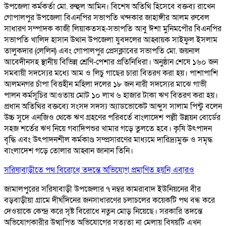
উপজেলা কর্মকর্তা মো. রুহুল আমিন। বিশেষ অতিথি হিসেবে বক্তব্য রাখেন
গোপালপুর উপজেলা বিএনপির সভাপতি খন্দকার জাহাঙ্গীর আলম রুবেল
সাধারণ সম্পাদক কাজী লিয়াকতসহ-সভাপতি আবু ঈশা মুনিমপৌর বিএনপির
সভাপতি খালিদ হাসান উথান উপজেলা যুবদলের আহ্বায়ক সাইফুল ইসলাম
তালুকদার (লেলিন) এবং গোপালপুর প্রেসক্লাবের সভাপতি মো. জয়নাল
আবেদীনসহ স্থানীয় বিভিন্ন শ্রেণি-পেশার প্রতিনিধিরা। অনুষ্ঠান শেষে ১৬০ জন
সমবায়ী সদস্যের মধ্যে আম ও লিচু গাছের চারা বিতরণ করা হয়। পাশাপাশি
আলমনগর চাঁপা বিত্তহীন মহিলা দলের ১৮ জন নারী সদস্যের মাঝে গাভী
পালন কর্মসূচির আওতায় মোট ১০ লাখ ৬ হাজার টাকা ঋণ বিতরণ করা হয়।
প্রধান অতিথির বক্তব্যে সংসদ সদস্য অ্যাডভোকেট আব্দুস সালাম পিন্টু বলেন
উচ্চ সুদে এনজিও থেকে ঋণ গ্রহণের পরিবর্তে বাংলাদেশ পল্লী উন্নয়ন বোর্ডের
সহজ শর্তের ঋণ নিয়ে গবাদিপশুর খামার গড়ে তুলতে হবে। কৃষি উৎপাদন
বৃদ্ধি এবং উৎপাদনশীল কর্মকাণ্ড সম্প্রসারণের মাধ্যমে দারিদ্র্যমুক্ত ও সমৃদ্ধ
বাংলাদেশ গড়ে তোলার আহ্বান জানান তিনি।
সরিষাবাড়ীতে পথ বিরোধে তদন্তে অভিযোগ প্রমাণিত হয়নি এবারও
জামালপুরের সরিষাবাড়ী উপজেলার ৭ নম্বর কামরাবাদ ইউনিয়নের বীর
বড়বাড়ীয়া গ্রামে দীর্ঘদিনের জনসাধারণের চলাচলের কয়েকটি পথ বন্ধ করে
দেওয়াকে কেন্দ্র করে সৃষ্ট বিরোধে নতুন মোড় নিয়েছে। সরকারি তদন্তে
অভিযোগকারীর উত্থাপিত অভিযোগের সত্যতা না মেলায় বিষয়টি এখন