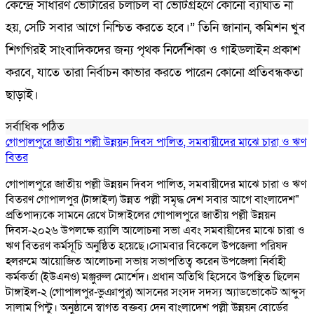
কেন্দ্রে সাধারণ ভোটারের চলাচল বা ভোটগ্রহণে কোনো ব্যাঘাত না
হয়, সেটি সবার আগে নিশ্চিত করতে হবে।” তিনি জানান, কমিশন খুব
শিগগিরই সাংবাদিকদের জন্য পৃথক নির্দেশিকা ও গাইডলাইন প্রকাশ
করবে, যাতে তারা নির্বাচন কাভার করতে পারেন কোনো প্রতিবন্ধকতা
ছাড়াই।
সর্বাধিক পঠিত
গোপালপুরে জাতীয় পল্লী উন্নয়ন দিবস পালিত, সমবায়ীদের মাঝে চারা ও ঋণ
বিতর
গোপালপুরে জাতীয় পল্লী উন্নয়ন দিবস পালিত, সমবায়ীদের মাঝে চারা ও ঋণ
বিতরণ গোপালপুর (টাঙ্গাইল) উন্নত পল্লী সমৃদ্ধ দেশ সবার আগে বাংলাদেশ"
প্রতিপাদ্যকে সামনে রেখে টাঙ্গাইলের গোপালপুরে জাতীয় পল্লী উন্নয়ন
দিবস-২০২৬ উপলক্ষে র‍্যালি আলোচনা সভা এবং সমবায়ীদের মাঝে চারা ও
ঋণ বিতরণ কর্মসূচি অনুষ্ঠিত হয়েছে।সোমবার বিকেলে উপজেলা পরিষদ
হলরুমে আয়োজিত আলোচনা সভায় সভাপতিত্ব করেন উপজেলা নির্বাহী
কর্মকর্তা (ইউএনও) মঞ্জুরুল মোর্শেদ। প্রধান অতিথি হিসেবে উপস্থিত ছিলেন
টাঙ্গাইল-২ (গোপালপুর-ভুঞাপুর) আসনের সংসদ সদস্য অ্যাডভোকেট আব্দুস
সালাম পিন্টু। অনুষ্ঠানে স্বাগত বক্তব্য দেন বাংলাদেশ পল্লী উন্নয়ন বোর্ডের