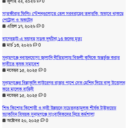
জুলাই ২২, ২০২৬
0
সাতক্ষীরার ফিলিং স্টেশনগুলোতে তেল সরবরাহের তদারকি, অভাবে থাকছে
পেট্রোল ও অকটেন
এপ্রিল ১৭, ২০২৬
0
বাগেরহাট-এ ভয়াবহ সড়ক দুর্ঘটনা,১৩ জনের মৃত্যু
মার্চ ১৩, ২০২৬
0
সুনামগঞ্জে নবায়নযোগ্য জ্বালানি নীতিমালায় বিজলী কৃষিকে অন্তর্ভুক্ত করার
দাবীতে কৃষক সমাবেশ
নভেম্বর ১৫, ২০২৫
0
সুনামগঞ্জের বিন্নাকুলি লাউরেগর রাস্তার পাশে সেভ মেশিন দিয়ে বালু উত্তোলন
করে মালেক বাহিনী
নভেম্বর ১৫, ২০২৫
0
শিশু কিশোর কিশোরী ও নারী উন্নয়নে সচেতনতামূলক শীর্ষক টাইফয়েড
ভ্যাকসিন বিষয়ক সুনামগঞ্জে সাংবাদিকদের নিয়ে কর্মশালা
অক্টোবর ২০, ২০২৫
0