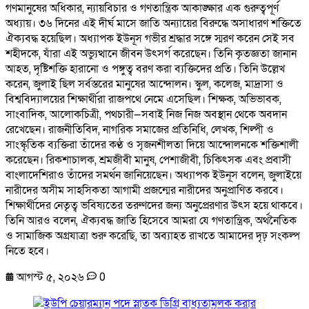
গণমানুষের অধিকার, ন্যায়বিচার ও গণতান্ত্রিক আকাঙ্ক্ষার এক গুরুত্বপূর্ণ
অধ্যায়। ৩৬ দিনের এই দীর্ঘ মাসে জাতি অন্যায়ের বিরুদ্ধে অসাধারণ শক্তিতে
ঐক্যবদ্ধ হয়েছিল। অধ্যাপক ইউনূস গভীর শ্রদ্ধার সঙ্গে স্মরণ করেন সেই সব
শহীদকে, যাঁরা এই অভ্যুত্থানে জীবন উৎসর্গ করেছেন। তিনি কৃতজ্ঞতা জানান
আহত, দৃষ্টিশক্তি হারানো ও পঙ্গুত্ব বরণ করা ব্যক্তিদের প্রতি। তিনি উল্লেখ
করেন, জুলাই ছিল সর্বস্তরের মানুষের আন্দোলন। স্কুল, কলেজ, মাদ্রাসা ও
বিশ্ববিদ্যালয়ের শিক্ষার্থীরা রাজপথে নেমে এসেছিল। শিক্ষক, অভিভাবক,
সাংবাদিক, আলোকচিত্রী, পথচারী—সবাই নিজ নিজ অবস্থান থেকে অবদান
রেখেছেন। রাজনীতিবিদ, নাগরিক সমাজের প্রতিনিধি, লেখক, শিল্পী ও
সাংস্কৃতিক ব্যক্তিরা তাঁদের কণ্ঠ ও সৃজনশীলতা দিয়ে আন্দোলনকে শক্তিশালী
করেছেন। রিকশাচালক, শ্রমজীবী মানুষ, পেশাজীবী, চিকিৎসক এবং প্রবাসী
বাংলাদেশিরাও তাঁদের সমর্থন জানিয়েছেন। অধ্যাপক ইউনূস বলেন, জুলাইয়ে
নারীদের অসীম সাহসিকতা আগামী প্রজন্মের নারীদের অনুপ্রাণিত করবে।
শিক্ষার্থীদের নেতৃত্ব ভবিষ্যতের তরুণদের জন্য অনুপ্রেরণার উৎস হয়ে থাকবে।
তিনি আরও বলেন, ঐক্যবদ্ধ জাতি হিসেবে আমরা যে গণতান্ত্রিক, অর্থনৈতিক
ও সামাজিক অগ্রযাত্রা শুরু করেছি, তা অব্যাহত রাখতে আমাদের দৃঢ় সংকল্প
নিতে হবে।
আগস্ট ৫, ২০২৬
0