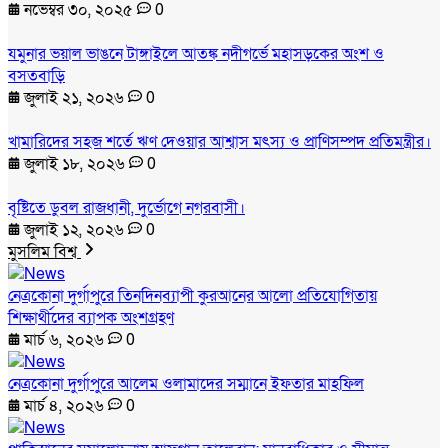
নভেম্বর ৩০, ২০২৫
0
যমুনার ভয়াল ভাঙনে টাঙ্গাইলে আতঙ্ক নদীগর্ভে মহাসড়কের অংশ ও
বসতবাড়ি
জুলাই ২১, ২০২৬
0
খামারিদের সহজ শর্তে ঋণ দেওয়ার আশ্বাস মৎস্য ও প্রাণিসম্পদ প্রতিমন্ত্রীর।
জুলাই ১৮, ২০২৬
0
বৃষ্টিতে ডুবল রাজধানী, দুর্ভোগে নগরবাসী।
জুলাই ১২, ২০২৬
0
মুসলিম বিশ্ব
নেত্রকোনা দুর্গাপুরে তিনদিনব্যাপী কুরআনের আলো প্রতিযোগিতায়
শিক্ষার্থীদের ব্যাপক অংশগ্রহণ
মার্চ ৬, ২০২৬
0
নেত্রকোনা দুর্গাপুরে আলেম ওলামাদের সম্মানে ইফতার মাহফিল
মার্চ ৪, ২০২৬
0