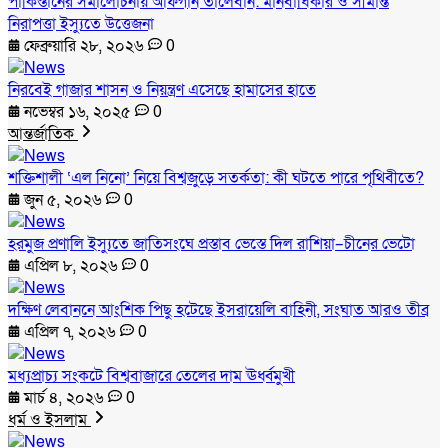
পাকিস্তানের সমালোচনায় আফগান তালেবান: মানবাধিকার ও সীমান্ত
নিরাপত্তা ইস্যুতে উত্তেজনা
ফেব্রুয়ারি ২৮, ২০২৬
0
নিরবেই গাজার শাসন ও নিয়ন্ত্রণ এসেছে হামাসের হাতে
নভেম্বর ১৬, ২০২৫
0
আন্তর্জাতিক
শক্তিশালী ‘এল নিনো’ নিয়ে বিশ্বজুড়ে সতর্কতা: কী ঘটতে পারে পৃথিবীতে?
জুন ৫, ২০২৬
0
হরমুজ প্রণালি ইস্যুতে জাতিসংঘে প্রস্তাব ভেস্তে দিল রাশিয়া–চীনের ভেটো
এপ্রিল ৮, ২০২৬
0
দক্ষিণ লেবাননে আংশিক পিছু হটেছে ইসরায়েলি বাহিনী, সংঘাত আরও তীব্র
এপ্রিল ৭, ২০২৬
0
মধ্যপ্রাচ্য সংকটে বিশ্ববাজারে তেলের দাম ঊর্ধ্বমুখী
মার্চ ৪, ২০২৬
0
ধর্ম ও ইসলাম