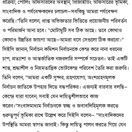
প্রক্রিয়া, পোলিং অফিসারদের অবস্থান, প্রিজাইডিং অফিসারের ভূমিকা,
সাংবাদিক ও পর্যবেক্ষকদের চলাচল—সবকিছু আমরা পর্যবেক্ষণ
করেছি।”তিনি বলেন, প্রাপ্ত অভিজ্ঞতার ভিত্তিতে প্রয়োজনীয় পরিবর্তন
ও পরিমার্জন আনা হবে। “মোটামুটি সব ঠিক আছে। তবে কোথাও
কোথাও উন্নতির জায়গা আছে—আমরা বসে সেগুলো ঠিক করবো।”
সিইসি জানান, নির্বাচন কমিশন নির্বাচনকে কেন্দ্র করে নানা ধরনের
চাপ, প্রত্যাশা ও আন্তর্জাতিক নজরদারি সম্পর্কে সচেতন। তাই একটি
শান্ত, শ্রদ্ধাশীল ও নিয়মতান্ত্রিক ভোটকেন্দ্র পরিবেশ তৈরি করা জরুরি।
তিনি বলেন, “আমরা একটি সুন্দর, গ্রহণযোগ্য, অংশগ্রহণমূলক
নির্বাচন জাতিকে উপহার দিতে বদ্ধপরিকর। এজন্যই বারবার বলছি—
কেন্দ্রে যারা যাবেন, সবাই যেন দায়িত্বশীলভাবে কাজ
করেন।”সংবাদমাধ্যম নির্বাচনকে স্বচ্ছ ও জবাবদিহিমূলক করতে
গুরুত্বপূর্ণ ভূমিকা রাখে উল্লেখ করে সিইসি বলেন— “সাংবাদিকদের
উপস্থিতি আমরা স্বাগত জানাই। কিন্তু দায়িত্ব পালন করতে গিয়ে যেন