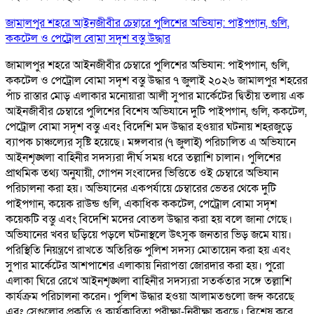
জামালপুর শহরে আইনজীবীর চেম্বারে পুলিশের অভিযান: পাইপগান, গুলি,
ককটেল ও পেট্রোল বোমা সদৃশ বস্তু উদ্ধার
জামালপুর শহরে আইনজীবীর চেম্বারে পুলিশের অভিযান: পাইপগান, গুলি,
ককটেল ও পেট্রোল বোমা সদৃশ বস্তু উদ্ধার ৭ জুলাই ২০২৬ জামালপুর শহরের
পাঁচ রাস্তার মোড় এলাকার মনোয়ারা আলী সুপার মার্কেটের দ্বিতীয় তলায় এক
আইনজীবীর চেম্বারে পুলিশের বিশেষ অভিযানে দুটি পাইপগান, গুলি, ককটেল,
পেট্রোল বোমা সদৃশ বস্তু এবং বিদেশি মদ উদ্ধার হওয়ার ঘটনায় শহরজুড়ে
ব্যাপক চাঞ্চল্যের সৃষ্টি হয়েছে। মঙ্গলবার (৭ জুলাই) পরিচালিত এ অভিযানে
আইনশৃঙ্খলা বাহিনীর সদস্যরা দীর্ঘ সময় ধরে তল্লাশি চালান। পুলিশের
প্রাথমিক তথ্য অনুযায়ী, গোপন সংবাদের ভিত্তিতে ওই চেম্বারে অভিযান
পরিচালনা করা হয়। অভিযানের একপর্যায়ে চেম্বারের ভেতর থেকে দুটি
পাইপগান, কয়েক রাউন্ড গুলি, একাধিক ককটেল, পেট্রোল বোমা সদৃশ
কয়েকটি বস্তু এবং বিদেশি মদের বোতল উদ্ধার করা হয় বলে জানা গেছে।
অভিযানের খবর ছড়িয়ে পড়লে ঘটনাস্থলে উৎসুক জনতার ভিড় জমে যায়।
পরিস্থিতি নিয়ন্ত্রণে রাখতে অতিরিক্ত পুলিশ সদস্য মোতায়েন করা হয় এবং
সুপার মার্কেটের আশপাশের এলাকায় নিরাপত্তা জোরদার করা হয়। পুরো
এলাকা ঘিরে রেখে আইনশৃঙ্খলা বাহিনীর সদস্যরা সতর্কতার সঙ্গে তল্লাশি
কার্যক্রম পরিচালনা করেন। পুলিশ উদ্ধার হওয়া আলামতগুলো জব্দ করেছে
এবং সেগুলোর প্রকৃতি ও কার্যকারিতা পরীক্ষা-নিরীক্ষা করছে। বিশেষ করে