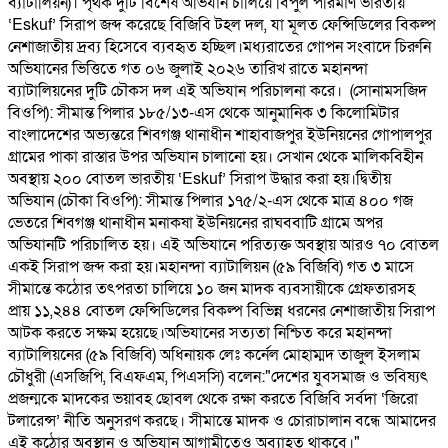
ব্যাটালিয়ন)। পৃথক দুটি বিশেষ অভিযান চালিয়ে বিপুল পরিমাণ ভারতীয়
‘Eskuf’ সিরাপ জব্দ করেছে বিজিবি টহল দল, যা মূলত ফেন্সিডিলের বিকল্প
নেশাজাতীয় দ্রব্য হিসেবে ব্যবহৃত হচ্ছিল। ​মধ্যরাতের গোপন সংবাদে চিরুনি
অভিযানের ভিত্তিতে গত ০৬ জুলাই ২০২৬ তারিখ রাতে মহানন্দা
ব্যাটালিয়নের দুটি চৌকস দল এই অভিযান পরিচালনা করে। ​ (সোনামসজিদ
বিওপি): সীমান্ত পিলার ১৮৫/১৩-এস থেকে আনুমানিক ৩ কিলোমিটার
বাংলাদেশের অভ্যন্তরে শিবগঞ্জ থানাধীন শাহাবাজপুর ইউনিয়নের গোপালপুর
গ্রামের পাকা রাস্তার উপর অভিযান চালানো হয়। সেখান থেকে মালিকবিহীন
অবস্থায় ২০০ বোতল ভারতীয় ‘Eskuf’ সিরাপ উদ্ধার করা হয়। ​দ্বিতীয়
অভিযান (চৌকা বিওপি): সীমান্ত পিলার ১৭৫/২-এস থেকে মাত্র ৪০০ গজ
ভেতরে শিবগঞ্জ থানাধীন মনাকষা ইউনিয়নের রাঘববাটি গ্রামে অপর
অভিযানটি পরিচালিত হয়। এই অভিযানে পরিত্যক্ত অবস্থায় আরও ৭০ বোতল
একই সিরাপ জব্দ করা হয়। ​ মহানন্দা ব্যাটালিয়ন (৫৯ বিজিবি) গত ৩ মাসে
সীমান্তে কঠোর তৎপরতা চালিয়ে ১০ জন মাদক ব্যবসায়ীকে গ্রেফতারসহ
প্রায় ১১,২৪৪ বোতল ফেন্সিডিলের বিকল্প বিভিন্ন ধরনের নেশাজাতীয় সিরাপ
আটক করতে সক্ষম হয়েছে। ​ ​অভিযানের সত্যতা নিশ্চিত করে মহানন্দা
ব্যাটালিয়নের (৫৯ বিজিবি) অধিনায়ক লেঃ কর্নেল মোহাম্মদ তাজুল ইসলাম
চৌধুরী (এসজিপি, বিএফএম, পিএসসি) বলেন: ​"দেশের যুবসমাজ ও ভবিষ্যৎ
প্রজন্মকে মাদকের ভয়াবহ ছোবল থেকে রক্ষা করতে বিজিবি সর্বদা ‘জিরো
টলারেন্স’ নীতি অনুসরণ করছে। সীমান্তে মাদক ও চোরাচালান বন্ধে আমাদের
এই কঠোর অবস্থান ও অভিযান আগামীতেও অব্যাহত থাকবে।"