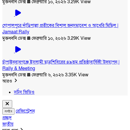
মুক্তধ্বনি ডেক্স
ফেব্রুয়ারি ১০, ২০২৬
3.29K View
গোপালপুরে দাঁড়িপাল্লা প্রতীকের বিশাল জনসমাবেশ ও আখেরি মিছিল |
Jamaat Rally
মুক্তধ্বনি ডেক্স
ফেব্রুয়ারি ১০, ২০২৬
3.29K View
চাঁপাইনবাবগঞ্জে ইসলামী ছাত্রশিবিরের ৪৯তম প্রতিষ্ঠাবার্ষিকী উদযাপন |
Rally & Meeting
মুক্তধ্বনি ডেক্স
ফেব্রুয়ারি ৬, ২০২৬
3.35K View
আরও
সর্টস ভিডিও
রেজিস্ট্রেশন
লগইন
প্রচ্ছদ
জাতীয়