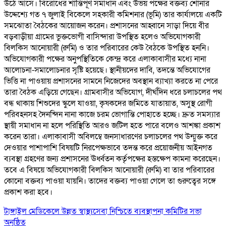
উঠে আসে। বিরোধের শান্তিপূর্ণ সমাধান এবং উভয় পক্ষের বক্তব্য শোনার
উদ্দেশ্যে গত ৭ জুলাই বিকেলে সহকারী কমিশনার (ভূমি) তার কার্যালয়ে একটি
সমঝোতা বৈঠকের আয়োজন করেন। প্রশাসনের আহ্বানে সাড়া দিয়ে বীর
বড়বাড়ীয়া গ্রামের ভুক্তভোগী বাসিন্দারা উপস্থিত হলেও অভিযোগকারী
বিলকিস আনোয়ারী (রুমি) ও তার পরিবারের কেউ বৈঠকে উপস্থিত হননি।
অভিযোগকারী পক্ষের অনুপস্থিতিকে কেন্দ্র করে এলাকাবাসীর মধ্যে নানা
আলোচনা-সমালোচনার সৃষ্টি হয়েছে। স্থানীয়দের দাবি, তদন্তে অভিযোগের
ভিত্তি না পাওয়ায় প্রশাসনের সামনে নিজেদের অবস্থান ব্যাখ্যা করতে না পেরে
তারা বৈঠক এড়িয়ে গেছেন। গ্রামবাসীর অভিযোগ, দীর্ঘদিন ধরে চলাচলের পথ
বন্ধ থাকায় শিশুদের স্কুলে যাওয়া, কৃষকদের জমিতে যাতায়াত, অসুস্থ রোগী
পরিবহনসহ দৈনন্দিন নানা কাজে চরম ভোগান্তি পোহাতে হচ্ছে। দ্রুত সমস্যার
স্থায়ী সমাধান না হলে পরিস্থিতি আরও জটিল হতে পারে বলেও আশঙ্কা প্রকাশ
করেন তারা। এলাকাবাসী অবিলম্বে জনসাধারণের চলাচলের পথ উন্মুক্ত করে
দেওয়ার পাশাপাশি বিষয়টি নিরপেক্ষভাবে তদন্ত করে প্রয়োজনীয় আইনগত
ব্যবস্থা গ্রহণের জন্য প্রশাসনের ঊর্ধ্বতন কর্তৃপক্ষের হস্তক্ষেপ কামনা করেছেন।
তবে এ বিষয়ে অভিযোগকারী বিলকিস আনোয়ারী (রুমি) বা তার পরিবারের
কোনো বক্তব্য পাওয়া যায়নি। তাদের বক্তব্য পাওয়া গেলে তা গুরুত্বের সঙ্গে
প্রকাশ করা হবে।
টাঙ্গাইল মেডিকেলে উন্নত স্বাস্থ্যসেবা নিশ্চিতে ব্যবস্থাপনা কমিটির সভা
অনুষ্ঠিত