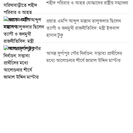
শহীদ পরিবার ও আহত যোদ্ধাদের রাষ্ট্রীয় সম্মাননা
করেন। জাতীয় পতাকা, দলীয় পতাকা ও বিভিন্ন ব্যানার-ফেস্টুন বহন করে
অংশগ্রহণকারীরা উপজেলার গুরুত্বপূর্ণ সড়ক প্রদক্ষিণ করেন। এ সময় দিবসটির
তাৎপর্য, গণতান্ত্রিক মূল্যবোধ, জনগণের অধিকার প্রতিষ্ঠা এবং দেশ গঠনে ঐক্যবদ্ধভাবে
প্রয়াত এমপি আব্দুল মান্নান তালুকদার ছিলেন
কাজ করার প্রত্যয় ব্যক্ত করা হয়।অংশগ্রহণকারীদের প্রাণবন্ত উপস্থিতি ও সুশৃঙ্খল
ত্যাগী ও জনমুখী রাজনীতিবিদ: মন্ত্রী ইকবাল
আয়োজন কর্মসূচিকে আরও প্রাণবন্ত করে তোলে। বিজয় র্যালি ঘিরে উৎসবমুখর
হাসান টুকু
পরিবেশ সৃষ্টি হয় এবং বিভিন্ন শ্রেণি-পেশার মানুষের স্বতঃস্ফূর্ত অংশগ্রহণ অনুষ্ঠানকে
তাৎপর্যময় করে তোলে।প্রতিবেদক: রফিকুল ইসলাম, সভাপতি, বাংলাদেশ রিপোর্টার্স
ক্লাব ট্রাস্ট, সরিষাবাড়ী উপজেলা শাখা, জামালপুর।
আসন্ন দুর্গাপুর পৌর নির্বাচন: সম্ভাব্য প্রার্থীদের
মধ্যে আলোচনার শীর্ষে জামাল উদ্দিন মাস্টার