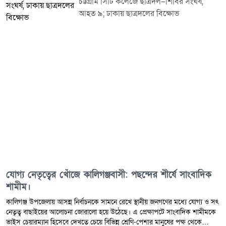
চট্টগ্রাম সিটি কলেজে ছাত্রদল–শিবির সংঘর্ষ,
আহত ৯; ঢাকায় ছাত্রদলের বিক্ষোভ
যোগ্য নেতৃত্বের খোঁজে কালিগঞ্জবাসী: পছন্দের শীর্ষে সাংবাদিক
শামীম।
কালিগঞ্জ উপজেলায় আসন্ন নির্বাচনকে সামনে রেখে স্থানীয় জনগণের মধ্যে যোগ্য ও সৎ
নেতৃত্ব বাছাইয়ের আলোচনা জোরালো হয়ে উঠেছে। এ প্রেক্ষাপটে সাংবাদিক শামীমকে
ভাইস চেয়ারম্যান হিসেবে দেখতে চেয়ে বিভিন্ন শ্রেণি-পেশার মানুষের পক্ষ থেকে