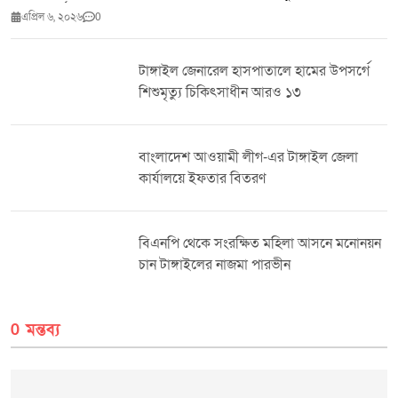
ব্যাপক সমর্থন লক্ষ্য করা যাচ্ছে। স্থানীয়দের মতে, সাংবাদিক শামীম দীর্ঘদিন ধরে
এপ্রিল ৬, ২০২৬
0
সামাজিক ও মানবিক কর্মকাণ্ডের সাথে জড়িত। তিনি একজন সৎ, আদর্শবান ও
জনবান্ধব মানুষ হিসেবে এলাকায় সুপরিচিত। সাধারণ মানুষের পাশে দাঁড়ানো, ন্যায়ের
পক্ষে কথা বলা এবং সমাজের উন্নয়নে কাজ করার জন্য তিনি মানুষের আস্থা অর্জন
টাঙ্গাইল জেনারেল হাসপাতালে হামের উপসর্গে
করেছেন। এছাড়া দেশের বিভিন্ন গুণীজন—কবি, সাহিত্যিক, শিক্ষক, প্রভাষক, প্রশাসনের
শিশুমৃত্যু চিকিৎসাধীন আরও ১৩
কর্মকর্তা, উপদেষ্টা ও মন্ত্রীদের সাথে তার সুসম্পর্ক রয়েছে বলে জানা গেছে। সাংবাদিক
মহলেও তার একটি গ্রহণযোগ্য অবস্থান রয়েছে এবং বিভিন্ন পর্যায়ের সাংবাদিক
নেতৃবৃন্দের সাথে তার সুসম্পর্ক বিদ্যমান। এলাকার সচেতন মহল মনে করছেন, এমন
একজন অভিজ্ঞ ও সৎ মানুষ জনপ্রতিনিধি হলে কালিগঞ্জ উপজেলার উন্নয়ন কার্যক্রম
বাংলাদেশ আওয়ামী লীগ-এর টাঙ্গাইল জেলা
আরও গতিশীল হবে। তারা আশা প্রকাশ করেন, আসন্ন নির্বাচনে সাংবাদিক শামীম ভাইস
কার্যালয়ে ইফতার বিতরণ
চেয়ারম্যান পদে প্রার্থী হলে তিনি ব্যাপক জনসমর্থন লাভ করবেন। স্থানীয় একাধিক ব্যক্তি
জানান, “আমরা এমন একজন মানুষকে নেতৃত্বে দেখতে চাই, যিনি সততা ও নিষ্ঠার সাথে
কাজ করবেন। সাংবাদিক শামীম সেই যোগ্যতা রাখেন। তাকে ভাইস চেয়ারম্যান হিসেবে
দেখতে চাই—এটাই আমাদের প্রত্যাশা।” তবে এ বিষয়ে সাংবাদিক শামীমের আনুষ্ঠানিক
বিএনপি থেকে সংরক্ষিত মহিলা আসনে মনোনয়ন
কোনো বক্তব্য এখনো পাওয়া যায়নি। তার সমর্থকরা আশা করছেন, জনগণের এই
চান টাঙ্গাইলের নাজমা পারভীন
প্রত্যাশাকে তিনি ইতিবাচকভাবে বিবেচনা করবেন।
0 মন্তব্য