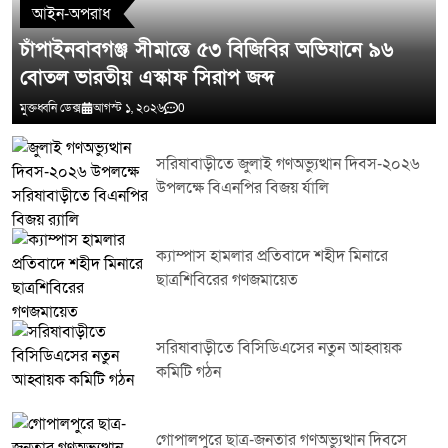
আইন-অপরাধ
চাঁপাইনবাবগঞ্জ সীমান্তে ৫৩ বিজিবির অভিযানে ৯৬
বোতল ভারতীয় এস্কাফ সিরাপ জব্দ
মুক্তধ্বনি ডেক্স
আগস্ট ১, ২০২৬
0
সরিষাবাড়ীতে জুলাই গণঅভ্যুত্থান দিবস-২০২৬
উপলক্ষে বিএনপির বিজয় র্যালি
ক্যাম্পাস হামলার প্রতিবাদে শহীদ মিনারে
ছাত্রশিবিরের গণজমায়েত
সরিষাবাড়ীতে বিসিডিএসের নতুন আহ্বায়ক
কমিটি গঠন
গোপালপুরে ছাত্র-জনতার গণঅভ্যুত্থান দিবসে