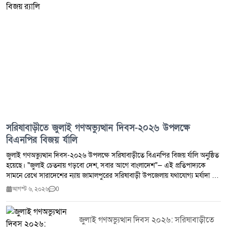
সরিষাবাড়ীতে জুলাই গণঅভ্যুত্থান দিবস-২০২৬ উপলক্ষে
বিএনপির বিজয় র্যালি
জুলাই গণঅভ্যুত্থান দিবস-২০২৬ উপলক্ষে সরিষাবাড়ীতে বিএনপির বিজয় র্যালি অনুষ্ঠিত
হয়েছে। "জুলাই চেতনায় গড়বো দেশ, সবার আগে বাংলাদেশ"— এই প্রতিপাদ্যকে
সামনে রেখে সারাদেশের ন্যায় জামালপুরের সরিষাবাড়ী উপজেলায় যথাযোগ্য মর্যাদা ও
উৎসাহ-উদ্দীপনার মধ্য দিয়ে দিবসটি পালন করা হয়।দিবসটি উপলক্ষে আয়োজিত
আগস্ট ৬, ২০২৬
0
কর্মসূচির অংশ হিসেবে এক বর্ণাঢ্য বিজয় র্যালি অনুষ্ঠিত হয়। র্যালিতে নেতৃত্ব দেন
জামালপুর জেলা বিএনপির সভাপতি এবং জাতীয় সংসদের ১৪১ জামালপুর-৪
(সরিষাবাড়ী) আসনের সংসদ সদস্য জননেতা মো. ফরিদুল কবির তালুকদার শামীম।
জুলাই গণঅভ্যুত্থান দিবস ২০২৬: সরিষাবাড়ীতে
র্যালিতে বিএনপি ও এর অঙ্গ-সহযোগী সংগঠনের বিপুল সংখ্যক নেতাকর্মী অংশগ্রহণ