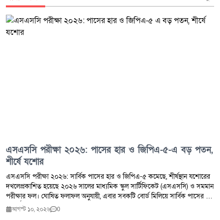
প্রতিটি ধর্ষণের ঘটনার বিচার যদি এমন স্বচ্ছ ও দ্রুত প্রক্রিয়ায় সম্পন্ন হতো তবে
সমাজে নারীদের নিরাপত্তা আরও জোরদার হতো।
এসএসসি পরীক্ষা ২০২৬: পাসের হার ও জিপিএ-৫-এ বড় পতন,
শীর্ষে যশোর
এসএসসি পরীক্ষা ২০২৬: সার্বিক পাসের হার ও জিপিএ-৫ কমেছে, শীর্ষস্থান যশোরের
দখলেপ্রকাশিত হয়েছে ২০২৬ সালের মাধ্যমিক স্কুল সার্টিফিকেট (এসএসসি) ও সমমান
পরীক্ষার ফল। ঘোষিত ফলাফল অনুযায়ী, এবার সবকটি বোর্ড মিলিয়ে সার্বিক পাসের হার
ও পূর্ণাঙ্গ জিপিএ-৫ পাওয়ার সংখ্যা—উভয় সূচকেই অবনতি ঘটেছে।চলতি বছর সব
আগস্ট ১০, ২০২৬
0
বোর্ড মিলিয়ে গড়ে ৬২.২৫ শতাংশ শিক্ষার্থী পাস করেছে, যা আগের বছর (২০২৫ সালে)