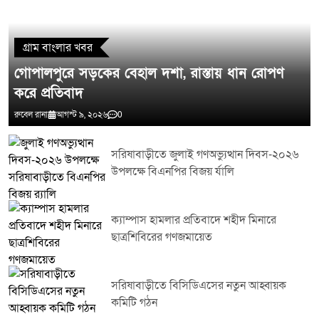
গ্রাম বাংলার খবর
গোপালপুরে সড়কের বেহাল দশা, রাস্তায় ধান রোপণ
করে প্রতিবাদ
রুবেল রানা
আগস্ট ৯, ২০২৬
0
সরিষাবাড়ীতে জুলাই গণঅভ্যুত্থান দিবস-২০২৬
উপলক্ষে বিএনপির বিজয় র্যালি
ক্যাম্পাস হামলার প্রতিবাদে শহীদ মিনারে
ছাত্রশিবিরের গণজমায়েত
সরিষাবাড়ীতে বিসিডিএসের নতুন আহ্বায়ক
কমিটি গঠন