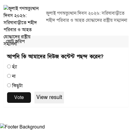
জুলাই গণঅভ্যুত্থান দিবস ২০২৬: সরিষাবাড়ীতে
শহীদ পরিবার ও আহত যোদ্ধাদের রাষ্ট্রীয় সম্মাননা
ভোট জরিপ
আপনি কি আমাদের নিউজ কন্টেন্ট পছন্দ করেন?
হ্যাঁ
না
কিছুটা
View result
Vote