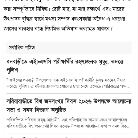
করা সম্পূর্ণভাবে নিষিদ্ধ। ছোট মাছ, মা মাছ রক্ষার্থে এবং মাছের
উৎপাদন বৃদ্ধির স্বার্থে মৎস্য সম্পদ ধ্বংসকারী অবৈধ এ ধরণের
জালের ব্যবহার বন্ধে নিয়মিত অভিযান অব্যাহত থাকবে।’
সর্বাধিক পঠিত
ধনবাড়ীতে এইচএসসি পরীক্ষার্থীর রহস্যজনক মৃত্যু, তদন্তে
পুলিশ
টাঙ্গাইলের ধনবাড়ী উপজেলায় এক এইচএসসি পরীক্ষার্থীর ঝুলন্ত মরদেহ উদ্ধার
করেছে পুলিশ। এ ঘটনায় এলাকায় শোকের ছায়া নেমে এসেছে। পরিবারের পক্ষ
থেকে প্রেমঘটিত বিষয়কে কেন্দ্র করে বিভিন্ন অভিযোগ তোলা হলেও, তদন্ত শেষ না
হওয়া পর্যন্ত সেগুলোর সত্যতা নিশ্চিত করেনি পুলিশ। স্থানীয় সূত্রে জানা যায়,
সরিষাবাড়ীতে বিশ্ব জনসংখ্যা দিবস ২০২৬ উপলক্ষে আলোচনা
উপজেলার পাইস্কা ইউনিয়নের ধোকেরকুল গ্রামের বাসিন্দা মো. সুরুজ আলীর মেয়ে
সভা ও সনদ বিতরণ অনুষ্ঠিত
এবং ধনবাড়ী সরকারি কলেজের এইচএসসি পরীক্ষার্থী (চার বোনের মধ্যে তৃতীয়)
দীর্ঘদিন ধরে ধনবাড়ী পৌরসভার বন্দ-টাকুরিয়া গ্রামের দুবাইপ্রবাসী মঞ্জু মিয়ার
পরিকল্পিত পরিবার, সমৃদ্ধ আগামী"—এই প্রতিপাদ্যকে সামনে রেখে জামালপুরের
ছেলে মো. মারুফ হোসেন শান্তর সঙ্গে সম্পর্কে জড়িত ছিলেন বলে পরিবারের দাবি।
সরিষাবাড়ীতে বিশ্ব জনসংখ্যা দিবস ২০২৬ উপলক্ষে আলোচনা সভা ও সনদ বিতরণ
পরিবারের অভিযোগ, গত ১১ জুলাই সকালে ফোন করে ওই তরুণীকে দেখা করার
অনুষ্ঠান অনুষ্ঠিত হয়েছে। রবিবার (১২ জুলাই ২০২৬) উপজেলা পরিবার পরিকল্পনা
জন্য ডেকে নেন মারুফ হোসেন শান্ত। এরপর সারাদিন তারা অজ্ঞাত স্থানে অবস্থান