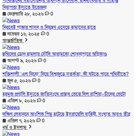
পাকিস্তানের সমালোচনায় আফগান তালেবান: মানবাধিকার ও সীমান্ত
নিরাপত্তা ইস্যুতে উত্তেজনা
ফেব্রুয়ারি ২৮, ২০২৬
0
নিরবেই গাজার শাসন ও নিয়ন্ত্রণ এসেছে হামাসের হাতে
নভেম্বর ১৬, ২০২৫
0
আন্তর্জাতিক
হুথিদের ড্রোন হামলায় সৌদি আরামকো শোধনাগারে অগ্নিকাণ্ড
আগস্ট ৯, ২০২৬
0
শক্তিশালী ‘এল নিনো’ নিয়ে বিশ্বজুড়ে সতর্কতা: কী ঘটতে পারে পৃথিবীতে?
জুন ৫, ২০২৬
0
হরমুজ প্রণালি ইস্যুতে জাতিসংঘে প্রস্তাব ভেস্তে দিল রাশিয়া–চীনের ভেটো
এপ্রিল ৮, ২০২৬
0
দক্ষিণ লেবাননে আংশিক পিছু হটেছে ইসরায়েলি বাহিনী, সংঘাত আরও তীব্র
এপ্রিল ৭, ২০২৬
0
ধর্ম ও ইসলাম