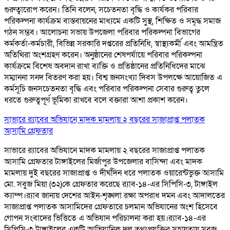
গুরুত্বারোপ করেন। তিনি বলেন, সচেতনতা বৃদ্ধি ও কার্যকর পরিবার
পরিকল্পনা কার্যক্রম বাস্তবায়নের মাধ্যমে একটি সুস্থ, শিক্ষিত ও সমৃদ্ধ সমাজ
গঠন সম্ভব। আলোচনা সভায় উপজেলা পরিবার পরিকল্পনা বিভাগের
কর্মকর্তা-কর্মচারী, বিভিন্ন সরকারি দপ্তরের প্রতিনিধি, স্বাস্থ্যকর্মী এবং আমন্ত্রিত
অতিথিরা অংশগ্রহণ করেন। অনুষ্ঠানের শেষপর্যায়ে পরিবার পরিকল্পনা
কার্যক্রমে বিশেষ অবদান রাখা ব্যক্তি ও প্রতিষ্ঠানের প্রতিনিধিদের মাঝে
সম্মাননা সনদ বিতরণ করা হয়। বিশ্ব জনসংখ্যা দিবস উপলক্ষে আয়োজিত এ
কর্মসূচি জনসচেতনতা বৃদ্ধি এবং পরিবার পরিকল্পনা সেবার গুরুত্ব তুলে
ধরতে গুরুত্বপূর্ণ ভূমিকা রাখবে বলে বক্তারা আশা প্রকাশ করেন।
সাভারে র‌্যাবের অভিযানে মাদক মামলায় ২ বছরের সাজাপ্রাপ্ত পলাতক
আসামি গ্রেফতার
সাভারে র‌্যাবের অভিযানে মাদক মামলায় ২ বছরের সাজাপ্রাপ্ত পলাতক
আসামি গ্রেফতার টাঙ্গাইলের মির্জাপুর উপজেলার বাসিন্দা এবং মাদক
মামলায় দুই বছরের সাজাপ্রাপ্ত ও দীর্ঘদিন ধরে পলাতক ওয়ারেন্টভুক্ত আসামি
মো. সবুজ মিয়া (৩২)কে গ্রেফতার করেছে র‌্যাব-১৪-এর সিপিসি-৩, টাঙ্গাইল
ক্যাম্প।র‌্যাব জানায় দেশের আইন-শৃঙ্খলা রক্ষা অপরাধ দমন এবং আদালতের
সাজাপ্রাপ্ত পলাতক আসামিদের গ্রেফতারে চলমান অভিযানের অংশ হিসেবে
গোপন সংবাদের ভিত্তিতে এ অভিযান পরিচালনা করা হয়।র‌্যাব-১৪-এর
সিপিসি-৩ টাঙ্গাইলের একটি আভিযানিক দল তথ্যপ্রযুক্তির সহায়তায় সবুজ