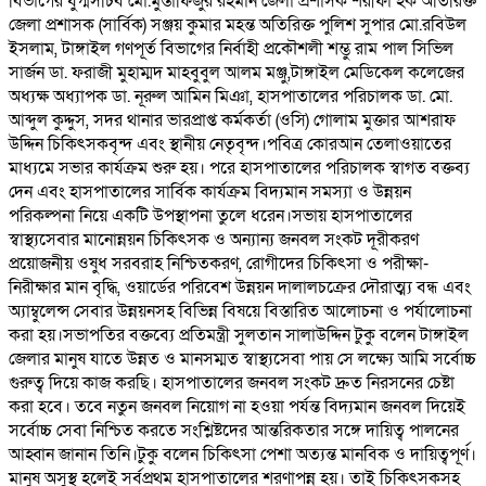
বিভাগের যুগ্মসচিব মো.মুস্তাফিজুর রহমান জেলা প্রশাসক শরীফা হক অতিরিক্ত
জেলা প্রশাসক (সার্বিক) সঞ্জয় কুমার মহন্ত অতিরিক্ত পুলিশ সুপার মো.রবিউল
ইসলাম, টাঙ্গাইল গণপূর্ত বিভাগের নির্বাহী প্রকৌশলী শম্ভু রাম পাল সিভিল
সার্জন ডা. ফরাজী মুহাম্মদ মাহবুবুল আলম মঞ্জু,টাঙ্গাইল মেডিকেল কলেজের
অধ্যক্ষ অধ্যাপক ডা. নূরুল আমিন মিঞা, হাসপাতালের পরিচালক ডা. মো.
আব্দুল কুদ্দুস, সদর থানার ভারপ্রাপ্ত কর্মকর্তা (ওসি) গোলাম মুক্তার আশরাফ
উদ্দিন চিকিৎসকবৃন্দ এবং স্থানীয় নেতৃবৃন্দ।পবিত্র কোরআন তেলাওয়াতের
মাধ্যমে সভার কার্যক্রম শুরু হয়। পরে হাসপাতালের পরিচালক স্বাগত বক্তব্য
দেন এবং হাসপাতালের সার্বিক কার্যক্রম বিদ্যমান সমস্যা ও উন্নয়ন
পরিকল্পনা নিয়ে একটি উপস্থাপনা তুলে ধরেন।সভায় হাসপাতালের
স্বাস্থ্যসেবার মানোন্নয়ন চিকিৎসক ও অন্যান্য জনবল সংকট দূরীকরণ
প্রয়োজনীয় ওষুধ সরবরাহ নিশ্চিতকরণ, রোগীদের চিকিৎসা ও পরীক্ষা-
নিরীক্ষার মান বৃদ্ধি, ওয়ার্ডের পরিবেশ উন্নয়ন দালালচক্রের দৌরাত্ম্য বন্ধ এবং
অ্যাম্বুলেন্স সেবার উন্নয়নসহ বিভিন্ন বিষয়ে বিস্তারিত আলোচনা ও পর্যালোচনা
করা হয়।সভাপতির বক্তব্যে প্রতিমন্ত্রী সুলতান সালাউদ্দিন টুকু বলেন টাঙ্গাইল
জেলার মানুষ যাতে উন্নত ও মানসম্মত স্বাস্থ্যসেবা পায় সে লক্ষ্যে আমি সর্বোচ্চ
গুরুত্ব দিয়ে কাজ করছি। হাসপাতালের জনবল সংকট দ্রুত নিরসনের চেষ্টা
করা হবে। তবে নতুন জনবল নিয়োগ না হওয়া পর্যন্ত বিদ্যমান জনবল দিয়েই
সর্বোচ্চ সেবা নিশ্চিত করতে সংশ্লিষ্টদের আন্তরিকতার সঙ্গে দায়িত্ব পালনের
আহ্বান জানান তিনি।টুকু বলেন চিকিৎসা পেশা অত্যন্ত মানবিক ও দায়িত্বপূর্ণ।
মানুষ অসুস্থ হলেই সর্বপ্রথম হাসপাতালের শরণাপন্ন হয়। তাই চিকিৎসকসহ