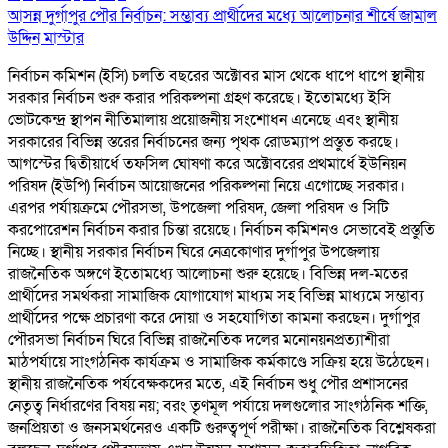
আসন্ন দুর্গাপুর পৌর নির্বাচন: সম্ভাব্য প্রার্থীদের মধ্যে আলোচনার শীর্ষে জামাল
উদ্দিন মাস্টার
নির্বাচন কমিশন (ইসি) চলতি বছরের অক্টোবর মাস থেকে ধাপে ধাপে স্থানীয়
সরকার নির্বাচন শুরু করার পরিকল্পনা গ্রহণ করেছে। ইতোমধ্যে ইসি
ভোটকেন্দ্র স্থাপন নীতিমালায় প্রয়োজনীয় সংশোধন এনেছে এবং স্থানীয়
সরকারের বিভিন্ন স্তরের নির্বাচনের জন্য পৃথক রোডম্যাপ প্রস্তুত করছে।
আগস্টের দ্বিতীয়ার্ধে তফসিল ঘোষণা করে অক্টোবরের প্রথমার্ধে ইউনিয়ন
পরিষদ (ইউপি) নির্বাচন আয়োজনের পরিকল্পনা নিয়ে এগোচ্ছে সরকার।
এরপর পর্যায়ক্রমে পৌরসভা, উপজেলা পরিষদ, জেলা পরিষদ ও সিটি
করপোরেশন নির্বাচন করার চিন্তা রয়েছে। নির্বাচন কমিশনও সেভাবেই প্রস্তুতি
নিচ্ছে। স্থানীয় সরকার নির্বাচন ঘিরে নেত্রকোণার দুর্গাপুর উপজেলায়
রাজনৈতিক অঙ্গণে ইতোমধ্যে আলোচনা শুরু হয়েছে। বিভিন্ন দল-মতের
প্রার্থীদের সমর্থকরা সামাজিক যোগাযোগ মাধ্যম সহ বিভিন্ন মাধ্যমে সম্ভাব্য
প্রার্থীদের পক্ষে প্রচারণা করে দোয়া ও সহযোগিতা কামনা করছেন। দুর্গাপুর
পৌরসভা নির্বাচন ঘিরে বিভিন্ন রাজনৈতিক দলের মনোনয়নপ্রত্যাশীরা
মাঠপর্যায়ে সাংগঠনিক কার্যক্রম ও সামাজিক কর্মকাণ্ডে সক্রিয় হয়ে উঠেছেন।
স্থানীয় রাজনৈতিক পর্যবেক্ষকদের মতে, এই নির্বাচন শুধু পৌর প্রশাসনের
নেতৃত্ব নির্ধারণের বিষয় নয়; বরং তৃণমূল পর্যায়ে দলগুলোর সাংগঠনিক শক্তি,
জনপ্রিয়তা ও জনসমর্থনেরও একটি গুরুত্বপূর্ণ পরীক্ষা। রাজনৈতিক বিশ্লেষকরা