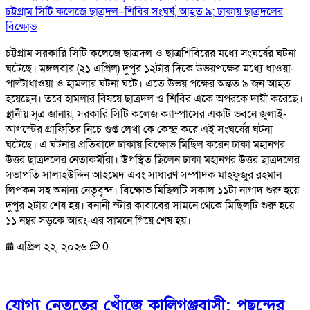
চট্টগ্রাম সিটি কলেজে ছাত্রদল–শিবির সংঘর্ষ, আহত ৯; ঢাকায় ছাত্রদলের
বিক্ষোভ
চট্টগ্রাম সরকারি সিটি কলেজে ছাত্রদল ও ছাত্রশিবিরের মধ্যে সংঘর্ষের ঘটনা
ঘটেছে। মঙ্গলবার (২১ এপ্রিল) দুপুর ১২টার দিকে উভয়পক্ষের মধ্যে ধাওয়া-
পাল্টাধাওয়া ও হামলার ঘটনা ঘটে। এতে উভয় পক্ষের অন্তত ৯ জন আহত
হয়েছেন। তবে হামলার বিষয়ে ছাত্রদল ও শিবির একে অপরকে দায়ী করেছে।
স্থানীয় সূত্র জানায়, সরকারি সিটি কলেজ ক্যাম্পাসের একটি ভবনে জুলাই-
আগস্টের গ্রাফিতির নিচে গুপ্ত লেখা কে কেন্দ্র করে এই সংঘর্ষের ঘটনা
ঘটেছে। এ ঘটনার প্রতিবাদে ঢাকায় বিক্ষোভ মিছিল করেন ঢাকা মহানগর
উত্তর ছাত্রদলের নেতাকর্মীরা। উপস্থিত ছিলেন ঢাকা মহানগর উত্তর ছাত্রদলের
সভাপতি সালাহউদ্দিন আহমেদ এবং সাধারণ সম্পাদক মাহফুজুর রহমান
লিপকন সহ অনান্য নেতৃবৃন্দ। বিক্ষোভ মিছিলটি সকাল ১১টা নাগাদ শুরু হয়ে
দুপুর ২টায় শেষ হয়। বনানী স্টার কাবাবের সামনে থেকে মিছিলটি শুরু হয়ে
১১ নম্বর সড়কে আরং-এর সামনে গিয়ে শেষ হয়।
এপ্রিল ২২, ২০২৬
0
যোগ্য নেতৃত্বের খোঁজে কালিগঞ্জবাসী: পছন্দের