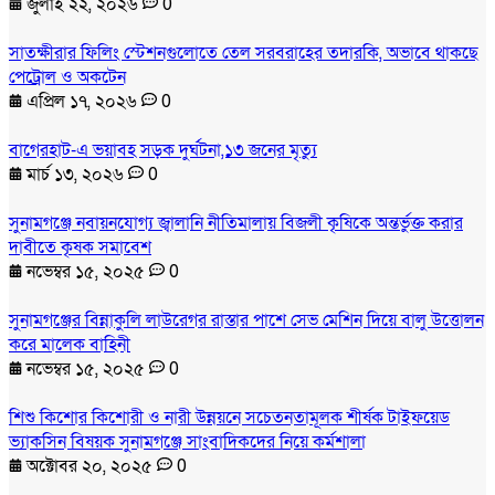
জুলাই ২২, ২০২৬
0
সাতক্ষীরার ফিলিং স্টেশনগুলোতে তেল সরবরাহের তদারকি, অভাবে থাকছে
পেট্রোল ও অকটেন
এপ্রিল ১৭, ২০২৬
0
বাগেরহাট-এ ভয়াবহ সড়ক দুর্ঘটনা,১৩ জনের মৃত্যু
মার্চ ১৩, ২০২৬
0
সুনামগঞ্জে নবায়নযোগ্য জ্বালানি নীতিমালায় বিজলী কৃষিকে অন্তর্ভুক্ত করার
দাবীতে কৃষক সমাবেশ
নভেম্বর ১৫, ২০২৫
0
সুনামগঞ্জের বিন্নাকুলি লাউরেগর রাস্তার পাশে সেভ মেশিন দিয়ে বালু উত্তোলন
করে মালেক বাহিনী
নভেম্বর ১৫, ২০২৫
0
শিশু কিশোর কিশোরী ও নারী উন্নয়নে সচেতনতামূলক শীর্ষক টাইফয়েড
ভ্যাকসিন বিষয়ক সুনামগঞ্জে সাংবাদিকদের নিয়ে কর্মশালা
অক্টোবর ২০, ২০২৫
0