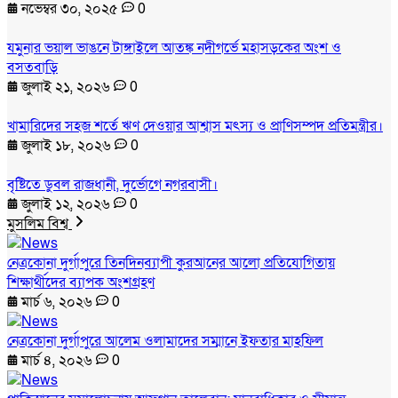
নভেম্বর ৩০, ২০২৫
0
যমুনার ভয়াল ভাঙনে টাঙ্গাইলে আতঙ্ক নদীগর্ভে মহাসড়কের অংশ ও
বসতবাড়ি
জুলাই ২১, ২০২৬
0
খামারিদের সহজ শর্তে ঋণ দেওয়ার আশ্বাস মৎস্য ও প্রাণিসম্পদ প্রতিমন্ত্রীর।
জুলাই ১৮, ২০২৬
0
বৃষ্টিতে ডুবল রাজধানী, দুর্ভোগে নগরবাসী।
জুলাই ১২, ২০২৬
0
মুসলিম বিশ্ব
নেত্রকোনা দুর্গাপুরে তিনদিনব্যাপী কুরআনের আলো প্রতিযোগিতায়
শিক্ষার্থীদের ব্যাপক অংশগ্রহণ
মার্চ ৬, ২০২৬
0
নেত্রকোনা দুর্গাপুরে আলেম ওলামাদের সম্মানে ইফতার মাহফিল
মার্চ ৪, ২০২৬
0