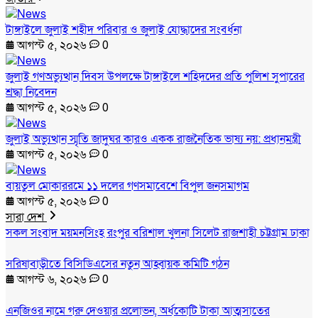
টাঙ্গাইলে জুলাই শহীদ পরিবার ও জুলাই যোদ্ধাদের সংবর্ধনা
আগস্ট ৫, ২০২৬
0
জুলাই গণঅভ্যুত্থান দিবস উপলক্ষে টাঙ্গাইলে শহিদদের প্রতি পুলিশ সুপারের
শ্রদ্ধা নিবেদন
আগস্ট ৫, ২০২৬
0
জুলাই অভ্যুত্থান স্মৃতি জাদুঘর কারও একক রাজনৈতিক ভাষ্য নয়: প্রধানমন্ত্রী
আগস্ট ৫, ২০২৬
0
বায়তুল মোকাররমে ১১ দলের গণসমাবেশে বিপুল জনসমাগম
আগস্ট ৫, ২০২৬
0
সারা দেশ
সকল সংবাদ
ময়মনসিংহ
রংপুর
বরিশাল
খুলনা
সিলেট
রাজশাহী
চট্টগ্রাম
ঢাকা
সরিষাবাড়ীতে বিসিডিএসের নতুন আহ্বায়ক কমিটি গঠন
আগস্ট ৬, ২০২৬
0
এনজিওর নামে গরু দেওয়ার প্রলোভন, অর্ধকোটি টাকা আত্মসাতের