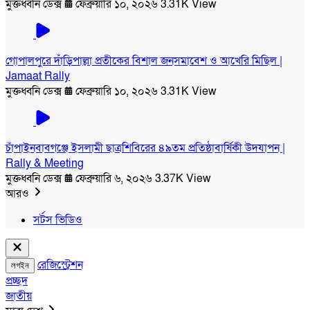
মুক্তধ্বনি ডেক্স
ফেব্রুয়ারি ১০, ২০২৬
3.31K View
গোপালপুরে দাঁড়িপাল্লা প্রতীকের বিশাল জনসমাবেশ ও আখেরি মিছিল |
Jamaat Rally
মুক্তধ্বনি ডেক্স
ফেব্রুয়ারি ১০, ২০২৬
3.31K View
চাঁপাইনবাবগঞ্জে ইসলামী ছাত্রশিবিরের ৪৯তম প্রতিষ্ঠাবার্ষিকী উদযাপন |
Rally & Meeting
মুক্তধ্বনি ডেক্স
ফেব্রুয়ারি ৬, ২০২৬
3.37K View
আরও
সর্টস ভিডিও
রেজিস্ট্রেশন
লগইন
প্রচ্ছদ
জাতীয়