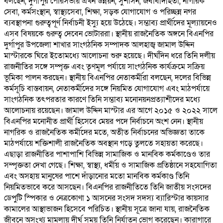
বলছেন, দুর্গাপুর পৌরসভায় এখন উন্নয়ন, সুশাসন, জবাবদিহিতা, নাগরিক
সেবা, কর্মসংস্থান, স্বাস্থ্যসেবা, শিক্ষা, সড়ক যোগাযোগ ও পরিচ্ছন্ন নগর
ব্যবস্থাপনা গুরুত্বপূর্ণ নির্বাচনী ইস্যু হয়ে উঠেছে। সম্ভাব্য প্রার্থীদের মূল্যায়নেও
এসব বিষয়কে গুরুত্ব দেবেন ভোটাররা। স্থানীয় রাজনৈতিক অঙ্গনে বিএনপির
দুর্গাপুর উপজেলা শাখার সাংগঠনিক সম্পাদক আলহাজ্ব জামাল উদ্দিন
মাস্টারকে ঘিরে ইতোমধ্যে আলোচনা শুরু হয়েছে। দীর্ঘদিন ধরে তিনি দলীয়
রাজনীতির সঙ্গে সম্পৃক্ত এবং তৃণমূল পর্যায়ে সাংগঠনিক কার্যক্রমে সক্রিয়
ভূমিকা পালন করছেন। স্থানীয় বিএনপির নেতাকর্মীরা বলছেন, দলের বিভিন্ন
কর্মসূচি বাস্তবায়ন, নেতাকর্মীদের সঙ্গে নিয়মিত যোগাযোগ এবং মাঠপর্যায়ে
সাংগঠনিক তৎপরতার কারণে তিনি সম্ভাব্য মনোনয়নপ্রত্যাশীদের মধ্যে
আলোচনায় রয়েছেন। জামাল উদ্দিন মাস্টার এর আগে ২০১৫ ও ২০২২ সালে
বিএনপির মনোনীত প্রার্থী হিসেবে মেয়র পদে নির্বাচনে অংশ নেন। স্থানীয়
নাগরিক ও রাজনৈতিক কর্মীদের মতে, অতীত নির্বাচনের অভিজ্ঞতা তাকে
মাঠপর্যায়ে শক্তিশালী রাজনৈতিক অবস্থান গড়ে তুলতে সহায়তা করেছে।
এছাড়া রাজনীতির পাশাপাশি বিভিন্ন সামাজিক ও মানবিক কর্মকাণ্ডেও তার
সম্পৃক্ততা দেখা গেছে। শিক্ষা, স্বাস্থ্য, ধর্মীয় ও সামাজিক প্রতিষ্ঠানে সহযোগিতা
এবং অসহায় মানুষের পাশে দাঁড়ানোর মতো মানবিক কর্মকাণ্ড তিনি
নিয়মিতভাবে করে আসছেন। বিএনপির রাজনীতিতে তিনি জাতীয় সংসদের
ডেপুটি স্পিকার ও নেত্রকোণা ১ আসনের সংসদ সদস্য ব্যারিস্টার কায়সার
কামালের আস্থাভাজন হিসেবে পরিচিত। স্থানীয় সূত্রে জানা যায়, রাজনৈতিক
জীবনে অসংখ্য মামলায় দীর্ঘ সময় তিনি নির্যাতন ভোগ করেছেন। কারাগারে