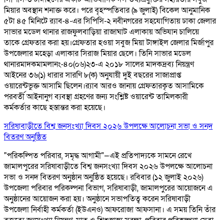
মিয়ার অবস্থান শনাক্ত করে। পরে বৃহস্পতিবার (৯ জুলাই) বিকেল আনুমানিক
৫টা ৪৫ মিনিটে র‌্যাব-৪-এর সিপিসি-২ নবীনগরের সহযোগিতায় ঢাকা জেলার
সাভার মডেল থানার রাজফুলবাড়িয়া রাজাঘাট এলাকায় অভিযান চালিয়ে
তাকে গ্রেফতার করা হয়।গ্রেফতার হওয়া সবুজ মিয়া টাঙ্গাইল জেলার মির্জাপুর
উপজেলার মহেড়া এলাকার সিরাজ মিয়ার ছেলে। তিনি সাভার মডেল
থানারমাদকমামলানং-৪০(০৬)২৩-এ ২০১৮ সালের মাদকদ্রব্য নিয়ন্ত্রণ
আইনের ৩৬(১) ধারার সারণি ৮(ক) অনুযায়ী দুই বছরের সাজাপ্রাপ্ত
ওয়ারেন্টভুক্ত আসামি ছিলেন।র‌্যাব আরও জানায় গ্রেফতারকৃত আসামিকে
পরবর্তী আইনানুগ ব্যবস্থা গ্রহণের জন্য সংশ্লিষ্ট ওয়ারেন্ট তামিলকারী
কর্মকর্তার কাছে হস্তান্তর করা হয়েছে।
সরিষাবাড়ীতে বিশ্ব জনসংখ্যা দিবস ২০২৬ উপলক্ষে আলোচনা সভা ও সনদ
বিতরণ অনুষ্ঠিত
"পরিকল্পিত পরিবার, সমৃদ্ধ আগামী"—এই প্রতিপাদ্যকে সামনে রেখে
জামালপুরের সরিষাবাড়ীতে বিশ্ব জনসংখ্যা দিবস ২০২৬ উপলক্ষে আলোচনা
সভা ও সনদ বিতরণ অনুষ্ঠান অনুষ্ঠিত হয়েছে। রবিবার (১২ জুলাই ২০২৬)
উপজেলা পরিবার পরিকল্পনা বিভাগ, সরিষাবাড়ী, জামালপুরের আয়োজনে এ
অনুষ্ঠানের আয়োজন করা হয়। অনুষ্ঠানে সভাপতিত্ব করেন সরিষাবাড়ী
উপজেলা নির্বাহী কর্মকর্তা (ইউএনও) আফরোজা আফসানা। এ সময় তিনি তাঁর