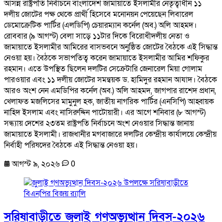
আসন্ন রাষ্ট্রপতি নির্বাচনে বাংলাদেশ জামায়াতে ইসলামীর নেতৃত্বাধীন ১১
দলীয় জোটের পক্ষ থেকে প্রার্থী হিসেবে মনোনয়ন পেয়েছেন লিবারেল
ডেমোক্রেটিক পার্টির (এলডিপি) চেয়ারম্যান কর্নেল (অব.) অলি আহমদ।
রোববার (৯ আগস্ট) বেলা সাড়ে ১১টার দিকে বিরোধীদলীয় নেতা ও
জামায়াতে ইসলামীর আমিরের বাসভবনে অনুষ্ঠিত জোটের বৈঠকে এই সিদ্ধান্ত
নেওয়া হয়। বৈঠকে সভাপতিত্ব করেন জামায়াতে ইসলামীর আমির শফিকুর
রহমান। এতে উপস্থিত ছিলেন দলটির সেক্রেটারি জেনারেল মিয়া গোলাম
পারওয়ার এবং ১১ দলীয় জোটের সমন্বয়ক ড. হামিদুর রহমান আযাদ। বৈঠকে
আরও অংশ নেন এমডিপির কর্নেল (অব.) অলি আহমদ, জাগপার রাশেদ প্রধান,
খেলাফত মজলিসের মামুনুল হক, জাতীয় নাগরিক পার্টির (এনসিপি) আহ্বায়ক
নাহিদ ইসলাম এবং নাসিরুদ্দিন পাটোয়ারী। এর আগে শনিবার (৮ আগস্ট)
সন্ধ্যায় দেশের ২৩তম রাষ্ট্রপতি নির্বাচনে অংশ নেওয়ার সিদ্ধান্ত জানায়
জামায়াতে ইসলামী। রাজধানীর মগবাজারে দলটির কেন্দ্রীয় কার্যালয়ে কেন্দ্রীয়
নির্বাহী পরিষদের বৈঠকে এই সিদ্ধান্ত নেওয়া হয়।
আগস্ট ৯, ২০২৬
0
সরিষাবাড়ীতে জুলাই গণঅভ্যুত্থান দিবস-২০২৬