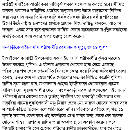
সংশ্লিষ্ট সবাইকে আন্তরিকতা দায়িত্বশীলতার সঙ্গে কাজ করতে হবে। সীমিত
জনবল থাকলেও সম্মিলিত প্রচেষ্টায় মানুষের জন্য উন্নত স্বাস্থ্যসেবা নিশ্চিত
করা সম্ভব।এ সময় তিনি সরকারি কর্মকর্তা-কর্মচারীদের দলীয় পরিচয়ের
ঊর্ধ্বে উঠে রাষ্ট্র ও জনগণের স্বার্থকে প্রাধান্য দিয়ে দায়িত্ব পালনের আহ্বান
জানান। একই সঙ্গে হাসপাতালের সার্বিক সেবার মানোন্নয়নে সংশ্লিষ্ট সবাইকে
সমন্বিতভাবে কাজ করার ওপর গুরুত্বারোপ করেন।
ধনবাড়ীতে এইচএসসি পরীক্ষার্থীর রহস্যজনক মৃত্যু, তদন্তে পুলিশ
টাঙ্গাইলের ধনবাড়ী উপজেলায় এক এইচএসসি পরীক্ষার্থীর ঝুলন্ত মরদেহ
উদ্ধার করেছে পুলিশ। এ ঘটনায় এলাকায় শোকের ছায়া নেমে এসেছে।
পরিবারের পক্ষ থেকে প্রেমঘটিত বিষয়কে কেন্দ্র করে বিভিন্ন অভিযোগ তোলা
হলেও, তদন্ত শেষ না হওয়া পর্যন্ত সেগুলোর সত্যতা নিশ্চিত করেনি পুলিশ।
স্থানীয় সূত্রে জানা যায়, উপজেলার পাইস্কা ইউনিয়নের ধোকেরকুল গ্রামের
বাসিন্দা মো. সুরুজ আলীর মেয়ে এবং ধনবাড়ী সরকারি কলেজের এইচএসসি
পরীক্ষার্থী (চার বোনের মধ্যে তৃতীয়) দীর্ঘদিন ধরে ধনবাড়ী পৌরসভার বন্দ-
টাকুরিয়া গ্রামের দুবাইপ্রবাসী মঞ্জু মিয়ার ছেলে মো. মারুফ হোসেন শান্তর সঙ্গে
সম্পর্কে জড়িত ছিলেন বলে পরিবারের দাবি। পরিবারের অভিযোগ, গত ১১
জুলাই সকালে ফোন করে ওই তরুণীকে দেখা করার জন্য ডেকে নেন মারুফ
হোসেন শান্ত। এরপর সারাদিন তারা অজ্ঞাত স্থানে অবস্থান করেন। পরে
বিষয়টি জানাজানি হলে ছেলের পরিবার স্থানীয় নেতাকর্মীদের মাধ্যমে রাতে