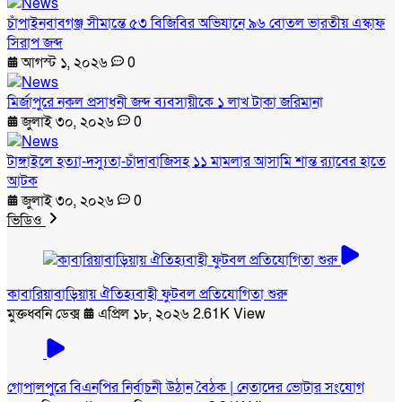
চাঁপাইনবাবগঞ্জ সীমান্তে ৫৩ বিজিবির অভিযানে ৯৬ বোতল ভারতীয় এস্কাফ
সিরাপ জব্দ
আগস্ট ১, ২০২৬
0
মির্জাপুরে নকল প্রসাধনী জব্দ ব্যবসায়ীকে ১ লাখ টাকা জরিমানা
জুলাই ৩০, ২০২৬
0
টাঙ্গাইলে হত্যা-দস্যুতা-চাঁদাবাজিসহ ১১ মামলার আসামি শান্ত র‍্যাবের হাতে
আটক
জুলাই ৩০, ২০২৬
0
ভিডিও
কাবারিয়াবাড়িয়ায় ঐতিহ্যবাহী ফুটবল প্রতিযোগিতা শুরু
মুক্তধ্বনি ডেক্স
এপ্রিল ১৮, ২০২৬
2.61K View
গোপালপুরে বিএনপির নির্বাচনী উঠান বৈঠক | নেতাদের ভোটার সংযোগ