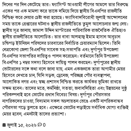
দিনের পর দিন কেটেছে তার। ফ্যাসিস্ট আওয়ামী লীগের আমলে তার বিরুদ্ধে
একের পর এক মামলা করে তাকে দমিয়ে দিয়ে স্থানীয় বিএনপির রাজনীতি
নিশ্চিহ্ন করে দেয়ার চেষ্টা করা হয়েছে। ফ্যাসিবাদবিরোধী জুলাই আন্দোলনের
সময় তাকে গ্রেপ্তারের ঘটনাও স্থানীয় রাজনীতিতে তুমুল আলোচনার জন্ম দেয়।
স্থানীয় সূত্র জানায়, জামাল উদ্দিন মাস্টারের পারিবারিক রাজনৈতিক ঐতিহ্যও
স্থানীয় রাজনীতিতে আলোচিত। তার বাবা আলহাজ্ব ইমাম হাসান আবুচান
চন্ডিগড় ইউনিয়ন পরিষদের চারবারের নির্বাচিত চেয়ারম্যান ছিলেন। তিনি
নেত্রকোণা জেলা বিএনপির সাবেক সহ-সভাপতি এবং দুর্গাপুর উপজেলা
বিএনপির সভাপতির দায়িত্বও পালন করেছেন। বর্তমানে তিনি উপজেলা
বিএনপির ১ নম্বর সদস্য হিসেবে দায়িত্ব পালন করছেন। দুর্গাপুরের স্থানীয়
ভোটারদের সঙ্গে কথা বলে জানা যায়, এমন একজনকে তারা আগামীর মেয়র
হিসেবে দেখতে চান, যিনি সড়ক, ড্রেনেজ, পরিচ্ছন্ন পৌর ব্যবস্থাপনা,
আলোকিত নগর এবং স্বচ্ছ প্রশাসন নিশ্চিত করতে কার্যকর ভূমিকা রাখতে
সক্ষম হবেন। তাদের মতে, কর্মনিষ্ঠা, সততা, জবাবদিহিতা এবং উন্নয়নের সুষ্ঠু
পরিকল্পনাই হবে ভোটের প্রধান বিবেচ্য বিষয়। দুর্গাপুর পৌরসভার
নাগরিকদের চাওয়া, বিদ্যমান সকল অচলায়তন ভেঙে একটি নাগরিকবান্ধব
পৌরসভা গড়ে তুলতে হবে। এক্ষেত্রে ভোটের লড়াইয়ে সর্বাধিক যোগ্য ব্যক্তিই
মেয়র হবেন, এমনটাই তাদের প্রত্যাশা।
জুলাই ১৫, ২০২৬
0