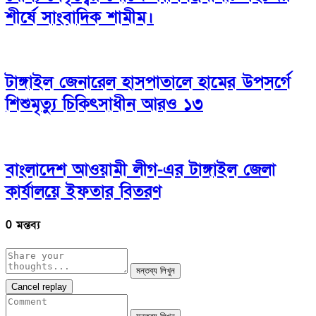
শীর্ষে সাংবাদিক শামীম।
টাঙ্গাইল জেনারেল হাসপাতালে হামের উপসর্গে
শিশুমৃত্যু চিকিৎসাধীন আরও ১৩
বাংলাদেশ আওয়ামী লীগ-এর টাঙ্গাইল জেলা
কার্যালয়ে ইফতার বিতরণ
0 মন্তব্য
মন্তব্য লিখুন
Cancel replay