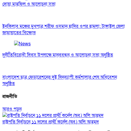
দোয়া মাহফিল ও আলোচনা সভা
ইনকিলাব মঞ্চের মুখপাত্র শরীফ ওসমান হাদির ওপর হামলা: টাঙ্গাইল জেলা
জামায়াতের বিক্ষোভ
দুর্নীতিবিরোধী দিবস উপলক্ষে মানববন্ধন ও আলোচনা সভা অনুষ্ঠিত
বাংলাদেশ ছাত্র ফেডারেশনের দুই দিনব্যাপী কর্মশালার শেষ অধিবেশন
অনুষ্ঠিত
রাজনীতি
আরও পড়ুন
রাষ্ট্রপতি নির্বাচনে ১১ দলের প্রার্থী কর্নেল (অব.) অলি আহমদ