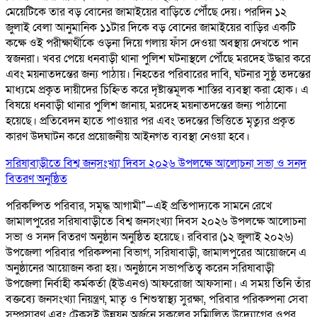
মেয়েটিকে তার বড় বোনের জামাইয়ের বাড়িতে পৌঁছে দেয়। পরদিন ১২
জুলাই বেলা আনুমানিক ১১টার দিকে বড় বোনের জামাইয়ের বাড়ির একটি
কক্ষে ওই পরীক্ষার্থীকে ওড়না দিয়ে গলায় ফাঁস দেওয়া অবস্থায় দেখতে পান
স্বজনরা। খবর পেয়ে ধনবাড়ী থানা পুলিশ ঘটনাস্থলে পৌঁছে মরদেহ উদ্ধার করে
এবং ময়নাতদন্তের জন্য পাঠায়। নিহতের পরিবারের দাবি, ঘটনার সুষ্ঠু তদন্তের
মাধ্যমে প্রকৃত দায়ীদের চিহ্নিত করে দৃষ্টান্তমূলক শাস্তির ব্যবস্থা করা হোক। এ
বিষয়ে ধনবাড়ী থানার পুলিশ জানায়, মরদেহ ময়নাতদন্তের জন্য পাঠানো
হয়েছে। প্রতিবেদন হাতে পাওয়ার পর এবং তদন্তের ভিত্তিতে মৃত্যুর প্রকৃত
কারণ উদঘাটন করে প্রয়োজনীয় আইনগত ব্যবস্থা নেওয়া হবে।
সরিষাবাড়ীতে বিশ্ব জনসংখ্যা দিবস ২০২৬ উপলক্ষে আলোচনা সভা ও সনদ
বিতরণ অনুষ্ঠিত
পরিকল্পিত পরিবার, সমৃদ্ধ আগামী"—এই প্রতিপাদ্যকে সামনে রেখে
জামালপুরের সরিষাবাড়ীতে বিশ্ব জনসংখ্যা দিবস ২০২৬ উপলক্ষে আলোচনা
সভা ও সনদ বিতরণ অনুষ্ঠান অনুষ্ঠিত হয়েছে। রবিবার (১২ জুলাই ২০২৬)
উপজেলা পরিবার পরিকল্পনা বিভাগ, সরিষাবাড়ী, জামালপুরের আয়োজনে এ
অনুষ্ঠানের আয়োজন করা হয়। অনুষ্ঠানে সভাপতিত্ব করেন সরিষাবাড়ী
উপজেলা নির্বাহী কর্মকর্তা (ইউএনও) আফরোজা আফসানা। এ সময় তিনি তাঁর
বক্তব্যে জনসংখ্যা নিয়ন্ত্রণ, মাতৃ ও শিশুস্বাস্থ্য সুরক্ষা, পরিবার পরিকল্পনা সেবা
সম্প্রসারণ এবং টেকসই উন্নয়ন অর্জনে সকলের সম্মিলিত উদ্যোগের ওপর