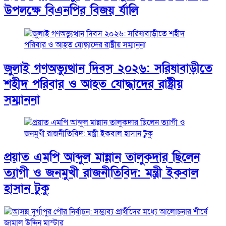
উপলক্ষে বিএনপির বিজয় র্যালি
জুলাই গণঅভ্যুত্থান দিবস ২০২৬: সরিষাবাড়ীতে
শহীদ পরিবার ও আহত যোদ্ধাদের রাষ্ট্রীয়
সম্মাননা
প্রয়াত এমপি আব্দুল মান্নান তালুকদার ছিলেন
ত্যাগী ও জনমুখী রাজনীতিবিদ: মন্ত্রী ইকবাল
হাসান টুকু