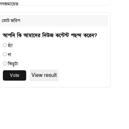
ভোট জরিপ
আপনি কি আমাদের নিউজ কন্টেন্ট পছন্দ করেন?
হ্যাঁ
না
কিছুটা
View result
Vote