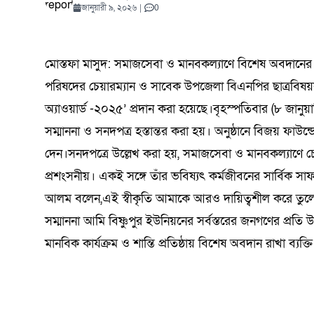
যোদ্ধাদের সংবর্ধনা
কুরআনের আলো প্রতিযোগিতায়
সতর্কতা: কী ঘটতে পারে পৃথিবীতে?
সমালোচনার মধ্যেই ‘অভূতপূর্ব’ প্রবৃদ্ধি
হাসপাতালেও মারামারি
প্রতিযোগিতা শুরু
কমিটি গঠন
টাঙ্গাইল
সম্মানে
ভেস্তে দ
মোকাররম
পর্যালোচ
অভিযানে
বৈঠক | 
ডিসেম্বর ২২, ২০২৫
0
কমিটি গঠন
কড়াই নিয়ে থানায় 
বিজলী কৃষিকে অন্
বাইকারদের মানবব
নাসিরনগর–হবিগঞ
নদীগর্ভে মহাসড়
জানুয়ারী ৯, ২০২৬
|
0
শিক্ষার্থীদের ব্যাপক অংশগ্রহণ
শ্রদ্ধা ন
সিরাপ জব
চট্টগ্রাম
মুক্তধ্বনি ডেক্স
আগস্ট ৫, ২০২৬
মার্চ ৬, ২০২৬
জুন ৫, ২০২৬
আগস্ট ৪, ২০২৬
আগস্ট ৫, ২০২৬
এপ্রিল ১৮, ২০২৬
0
0
0
0
0
2.60K View
সমাবেশ
আগস্ট ৬, ২০২
মুক্তধ্বনি ডে
আগস্ট ৫
মার্চ ৪, 
এপ্রিল ৮
আগস্ট ১
জুলাই ৩
আগস্ট ১
আগস্ট ৬, ২০২৬
জুলাই ২২, ২০২৬
নভেম্বর ১৫, ২০২৫
মে ২১, ২০২৬
জুন ১২, ২০২৬
জুলাই ২১, ২০২৬
0
0
0
ঢাকা
মোস্তফা মাসুদ: সমাজসেবা ও মানবকল্যাণে বিশেষ অবদানের স্ব
পরিষদের চেয়ারম্যান ও সাবেক উপজেলা বিএনপির ছাত্রবিষয়
অ্যাওয়ার্ড -২০২৫’ প্রদান করা হয়েছে।বৃহস্পতিবার (৮ জানু
সম্মাননা ও সনদপত্র হস্তান্তর করা হয়। অনুষ্ঠানে বিজয় ফাউন্
দেন।সনদপত্রে উল্লেখ করা হয়, সমাজসেবা ও মানবকল্যাণে চ
প্রশংসনীয়। একই সঙ্গে তাঁর ভবিষ্যৎ কর্মজীবনের সার্বিক সাফল্য
আলম বলেন,এই স্বীকৃতি আমাকে আরও দায়িত্বশীল করে তুলেছ
সম্মাননা আমি বিষ্ণুপুর ইউনিয়নের সর্বস্তরের জনগণের প্রতি 
মানবিক কার্যক্রম ও শান্তি প্রতিষ্ঠায় বিশেষ অবদান রাখা ব্যক্