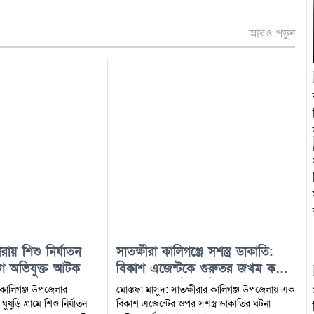
আরও পড়ুন
ীরায় শিশু নির্যাতন
সাতক্ষীরা কালিগঞ্জে সশস্ত্র ডাকাতি:
গে অভিযুক্ত আটক
বিকাশ এজেন্টকে গুরুতর জখম করে
প্রায় ১০ লাখ টাকা ছিনতাই,এলাকায়
র কালিগঞ্জ উপজেলার
মোস্তফা মাসুদ: সাতক্ষীরার কালিগঞ্জ উপজেলায় এক
আতঙ্ক
ুষুড়ি গ্রামে শিশু নির্যাতন
বিকাশ এজেন্টের ওপর সশস্ত্র ডাকাতির ঘটনা