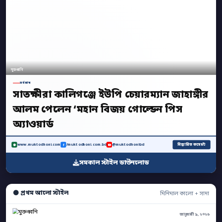
মুক্তধ্বনি
সর্বশেষ
সাতক্ষীরা কালিগঞ্জে ইউপি চেয়ারম্যান জাহাঙ্গীর
আলম পেলেন ‘মহান বিজয় গোল্ডেন পিস
অ্যাওয়ার্ড
বিস্তারিত কমেন্টে
www.muktodhoni.com
/muktodhoni.com.bd
@muktodhonibd
সমকাল স্টাইল ডাউনলোড
⚫ প্রথম আলো স্টাইল
মিনিমাল কালো + সাদা
জানুয়ারী ৯, ২০২৬