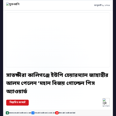
জানুয়ারী ৯, ২০২৬
সাতক্ষীরা কালিগঞ্জে ইউপি চেয়ারম্যান জাহাঙ্গীর
আলম পেলেন ‘মহান বিজয় গোল্ডেন পিস
অ্যাওয়ার্ড
বিস্তারিত কমেন্টে
অ্যাপ স্ক্যান
www.muktodhoni.com
/muktodhoni.com.bd
@muktodhonibd