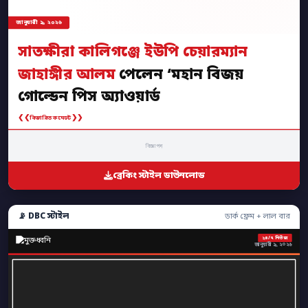
জানুয়ারী ৯, ২০২৬
সাতক্ষীরা কালিগঞ্জে ইউপি চেয়ারম্যান
জাহাঙ্গীর আলম
পেলেন ‘মহান বিজয়
গোল্ডেন পিস অ্যাওয়ার্ড
❮❮
❯❯
বিস্তারিত কমেন্টে
বিজ্ঞাপন
ব্রেকিং স্টাইল ডাউনলোড
📡 DBC স্টাইল
ডার্ক ফ্রেম + লাল বার
২৪/৭ নিউজ
জানুয়ারী ৯, ২০২৬