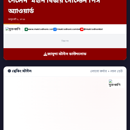
পেলেন ‘মহান বিজয় গোল্ডেন পিস
অ্যাওয়ার্ড
জানুয়ারী ৯, ২০২৬
www.muktodhoni.com
/muktodhoni.com.bd
@muktodhonibd
বিজ্ঞাপন
জামুনা স্টাইল ডাউনলোড
🔴 ব্রেকিং স্টাইল
লোগো কর্নার + লাল ডেট