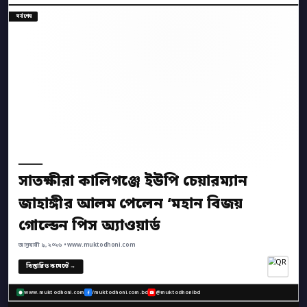
সর্বশেষ
সাতক্ষীরা কালিগঞ্জে ইউপি চেয়ারম্যান
জাহাঙ্গীর আলম পেলেন ‘মহান বিজয়
গোল্ডেন পিস অ্যাওয়ার্ড
জানুয়ারী ৯, ২০২৬ • www.muktodhoni.com
বিস্তারিত কমেন্টে →
www.muktodhoni.com
/muktodhoni.com.bd
@muktodhonibd