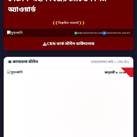
অ্যাওয়ার্ড
❮❮
❯❯
বিস্তারিত কমেন্টে
www.muktodhoni.com
/muktodhoni.com.bd
CBN ডার্ক স্টাইল ডাউনলোড
📅 কালবেলা স্টাইল
ডায়াগোনাল কাট + রেড BG
জানুয়ারী ৯, ২০২৬