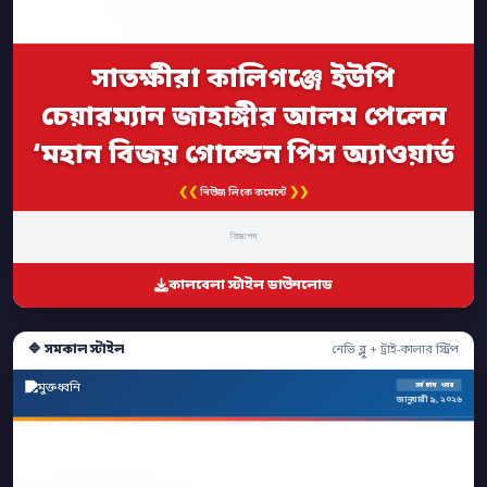
সাতক্ষীরা কালিগঞ্জে ইউপি
চেয়ারম্যান জাহাঙ্গীর আলম পেলেন
‘মহান বিজয় গোল্ডেন পিস অ্যাওয়ার্ড
❮❮
❯❯
নিউজ লিংক কমেন্টে
বিজ্ঞাপন
কালবেলা স্টাইল ডাউনলোড
🔷 সমকাল স্টাইল
নেভি ব্লু + ট্রাই-কালার স্ট্রিপ
সর্বশেষ খবর
জানুয়ারী ৯, ২০২৬