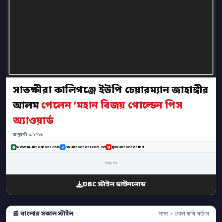
সাতক্ষীরা কালিগঞ্জে ইউপি চেয়ারম্যান জাহাঙ্গীর
আলম
পেলেন ‘মহান বিজয় গোল্ডেন পিস
অ্যাওয়ার্ড
জানুয়ারী ৯, ২০২৬
www.muktodhoni.com
/muktodhoni.com.bd
@muktodhonibd
বিজ্ঞাপন
DBC স্টাইল ডাউনলোড
📰 বাংলার সকাল স্টাইল
সাদা + গোল ছবি বর্ডার