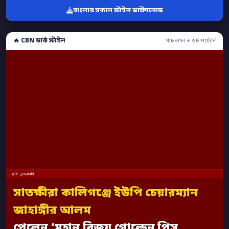
বাংলার সকাল স্টাইল ডাউনলোড
🔥 CBN ডার্ক স্টাইল
গাঢ় লাল + ডট প্যাটার্ন
ছবি: মুক্তধ্বনি
সাতক্ষীরা কালিগঞ্জে ইউপি চেয়ারম্যান
জাহাঙ্গীর আলম
পেলেন ‘মহান বিজয় গোল্ডেন পিস