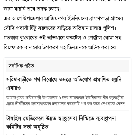
জানা যায়নি তবে তদন্ত চলছে।
এর আগে উপজেলার আজিমনগর ইউনিয়নের ব্রাহ্মণপাড়া গ্রামের
সৌদি প্রবাসী টিটু সরদারের বাড়িতে অভিযান চালায় পুলিশ।
গতকাল বুধবারের ওই অভিধানে ককটেল ও পেট্রোল বোমা সহ
বিস্ফোরক বানানোর উপকরণ সহ তিনজনকে আটক করা হয়
সর্বাধিক পঠিত
সরিষাবাড়ীতে পথ বিরোধে তদন্তে অভিযোগ প্রমাণিত হয়নি
এবারও
জামালপুরের সরিষাবাড়ী উপজেলার ৭ নম্বর কামরাবাদ ইউনিয়নের বীর বড়বাড়ীয়া
গ্রামে দীর্ঘদিনের জনসাধারণের চলাচলের কয়েকটি পথ বন্ধ করে দেওয়াকে কেন্দ্র
করে সৃষ্ট বিরোধে নতুন মোড় নিয়েছে। সরকারি তদন্তে অভিযোগকারীর উত্থাপিত
অভিযোগের সত্যতা না মেলায় বিষয়টি এখন আলোচনার কেন্দ্রবিন্দুতে। এরই মধ্যে
টাঙ্গাইল মেডিকেলে উন্নত স্বাস্থ্যসেবা নিশ্চিতে ব্যবস্থাপনা
প্রশাসনের উদ্যোগে ডাকা সমঝোতা বৈঠকে অভিযোগকারী পক্ষের অনুপস্থিতি
কমিটির সভা অনুষ্ঠিত
ঘটনাকে আরও রহস্যময় করে তুলেছে। স্থানীয়দের অভিযোগ, গ্রামের মৃত মোস্তান
আনোয়ারী (সাবেক কাজী)-এর স্ত্রী মনোয়ারা চৌধুরী ও মেয়ে বিলকিস আনোয়ারী