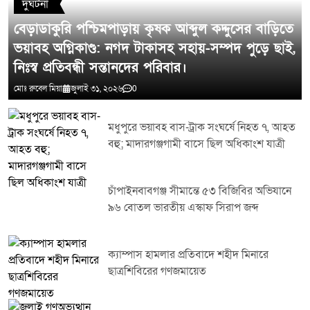
দুর্ঘটনা
বেড়াডাকুরি পশ্চিমপাড়ায় কৃষক আব্দুল কদ্দুসের বাড়িতে
ভয়াবহ অগ্নিকাণ্ড: নগদ টাকাসহ সহায়-সম্পদ পুড়ে ছাই,
নিঃস্ব প্রতিবন্ধী সন্তানদের পরিবার।
মোঃ রুবেল মিয়া
জুলাই ৩১, ২০২৬
0
মধুপুরে ভয়াবহ বাস-ট্রাক সংঘর্ষে নিহত ৭, আহত
বহু; মাদারগঞ্জগামী বাসে ছিল অধিকাংশ যাত্রী
চাঁপাইনবাবগঞ্জ সীমান্তে ৫৩ বিজিবির অভিযানে
৯৬ বোতল ভারতীয় এস্কাফ সিরাপ জব্দ
ক্যাম্পাস হামলার প্রতিবাদে শহীদ মিনারে
ছাত্রশিবিরের গণজমায়েত