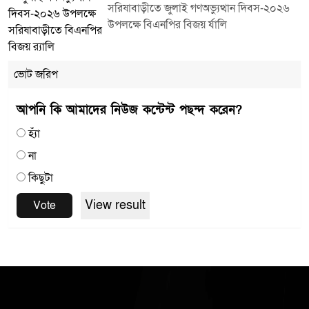
সরিষাবাড়ীতে জুলাই গণঅভ্যুত্থান দিবস-২০২৬
উপলক্ষে বিএনপির বিজয় র্যালি
ভোট জরিপ
আপনি কি আমাদের নিউজ কন্টেন্ট পছন্দ করেন?
হ্যাঁ
না
কিছুটা
View result
Vote