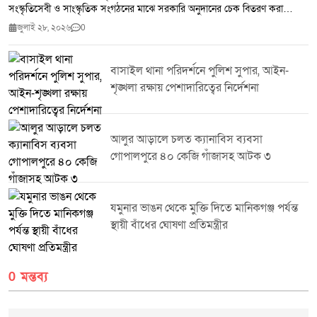
সংস্কৃতিসেবী ও সাংস্কৃতিক সংগঠনের মাঝে সরকারি অনুদানের চেক বিতরণ করা
হয়েছে।মঙ্গলবার (২৮ জুলাই ২০২৬) জেলা প্রশাসকের কার্যালয়ে আয়োজিত এক
জুলাই ২৮, ২০২৬
0
অনুষ্ঠানে টাঙ্গাইলের জেলা প্রশাসক জেলার মোট ৬৭ জন অসচ্ছল সংস্কৃতিসেবী এবং
২৭টি সাংস্কৃতিক সংগঠনের মাঝে সর্বমোট ২৪ লাখ ৮৭ হাজার ৫০০ টাকা সরকারি
অনুদানের চেক বিতরণ করেন।অনুষ্ঠানে বক্তারা বলেন শিল্প সাহিত্য ও সংস্কৃতির
বাসাইল থানা পরিদর্শনে পুলিশ সুপার, আইন-
বিকাশে সরকারের এ ধরনের সহায়তা সংস্কৃতিচর্চাকে আরও গতিশীল করবে এবং
শৃঙ্খলা রক্ষায় পেশাদারিত্বের নির্দেশনা
অসচ্ছল সংস্কৃতিসেবীদের সৃজনশীল কর্মকাণ্ডে গুরুত্বপূর্ণ ভূমিকা রাখবে।এ সময় জেলা
প্রশাসনের ঊর্ধ্বতন কর্মকর্তা বিভিন্ন সাংস্কৃতিক সংগঠনের প্রতিনিধি সংস্কৃতিসেবী এবং
আমন্ত্রিত অতিথিরা উপস্থিত ছিলেন।
আলুর আড়ালে চলত ক্যানাবিস ব্যবসা
গোপালপুরে ৪০ কেজি গাঁজাসহ আটক ৩
যমুনার ভাঙন থেকে মুক্তি দিতে মানিকগঞ্জ পর্যন্ত
স্থায়ী বাঁধের ঘোষণা প্রতিমন্ত্রীর
0 মন্তব্য