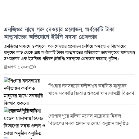
এনজিওর নামে গরু দেওয়ার প্রলোভন, অর্ধকোটি টাকা
আত্মসাতের অভিযোগে ইউপি সদস্য গ্রেফতার
এনজিওর মাধ্যমে স্বল্পমূল্যে গরু দেওয়ার প্রলোভন দেখিয়ে অসহায় ও নিম্নআয়ের
মানুষের কাছ থেকে প্রায় অর্ধকোটি টাকা আত্মসাতের অভিযোগে জামালপুরের মাদারগঞ্জ
উপজেলার এক ইউনিয়ন পরিষদ (ইউপি) সদস্যকে গ্রেফতার করেছে পুলিশ।
গ্রেফতারকৃত মোহাম্মদ আলী জিন্নাহ মাদারগঞ্জ উপজেলার চরপাকেরদহ ইউনিয়নের ৮
আগস্ট ১, ২০২৬
0
নম্বর ওয়ার্ডের বর্তমান ইউপি সদস্য। তিনি ওই এলাকার সাবেক ইউপি সদস্য মরহুম
বদিউজ্জামাল বদি'র ছেলে। পুলিশ ও স্থানীয় সূত্রে জানা যায়, মোহাম্মদ আলী জিন্নাহ
দীর্ঘদিন ধরে একটি এনজিওর মাধ্যমে কম খরচে গরু দেওয়ার আশ্বাস দিয়ে বিভিন্ন
পিংনার নলসন্ধ্যায় নদীভাঙন কবলিত মানুষের
এলাকার সাধারণ মানুষের কাছ থেকে মোটা অঙ্কের টাকা সংগ্রহ করেন। অনেক গ্রাহক
মাঝে সরকারি জিআর শুকনো খাদ্যসামগ্রী বিতরণ
লাভজনক প্রকল্পের আশায় নিজেদের সঞ্চয়, এমনকি ধারদেনা করে টাকা জমা দেন।
কিন্তু নির্ধারিত সময়ে গরু কিংবা বিনিয়োগের অর্থ ফেরত না পেয়ে প্রতারণার বিষয়টি
সামনে আসে। অভিযোগ রয়েছে, এভাবে শতাধিক গ্রাহকের কাছ থেকে প্রায় অর্ধকোটি
টাকা সংগ্রহ করে আত্মসাৎ করা হয়েছে। দীর্ঘদিন ধরে ভুক্তভোগীরা টাকা ফেরতের দাবি
গোপালপুরে মদিনা মডেল মাদ্রাসায় হিফজ
জানিয়ে আসলেও কোনো সুরাহা না হওয়ায় তারা আইনের আশ্রয় নেন। পরে অভিযোগের
বিভাগের সবক প্রদান ও দোয়া অনুষ্ঠান অনুষ্ঠিত
ভিত্তিতে পুলিশ অভিযান চালিয়ে অভিযুক্ত ইউপি সদস্যকে গ্রেফতার করে।
ভুক্তভোগীদের দাবি, জনপ্রতিনিধি হওয়ার কারণে তারা তার ওপর আস্থা রেখেই টাকা