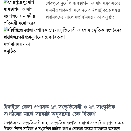
জমা দিয়েছিলেন। কিন্তু সেই বিশ্বাসের সুযোগ নিয়ে তিনি তাদের সঙ্গে প্রতারণা
শেরপুরে দুর্যোগ ব্যবস্থাপনা ও ত্রাণ মন্ত্রণালয়ের
করেছেন। তারা আত্মসাৎ হওয়া অর্থ দ্রুত উদ্ধার এবং ঘটনার সঙ্গে জড়িত অন্যদেরও
মাননীয় প্রতিমন্ত্রী মহোদয়ের উপস্থিতিতে দপ্তর
আইনের আওতায় আনার দাবি জানান। পুলিশ জানিয়েছে, প্রাথমিক তদন্তে প্রতারণার
প্রধানগণের সাথে মতবিনিময় সভা অনুষ্ঠিত
অভিযোগের সত্যতা যাচাই করা হচ্ছে। এ ঘটনায় দায়ের হওয়া মামলার তদন্ত চলছে
এবং আত্মসাৎ হওয়া অর্থের বিষয়ে বিস্তারিত অনুসন্ধান করা হচ্ছে। তদন্তে অন্য কোনো
ব্যক্তি জড়িত থাকলে তাদের বিরুদ্ধেও প্রয়োজনীয় আইনগত ব্যবস্থা নেওয়া হবে। এ
ঘটনায় এলাকায় ব্যাপক চাঞ্চল্যের সৃষ্টি হয়েছে। একজন জনপ্রতিনিধির বিরুদ্ধে এমন
গুরুতর প্রতারণার অভিযোগে স্থানীয়দের মধ্যে ক্ষোভ ও উদ্বেগ বিরাজ করছে। অনেকেই
দোষীদের দৃষ্টান্তমূলক শাস্তি নিশ্চিত করার পাশাপাশি ক্ষতিগ্রস্ত গ্রাহকদের অর্থ ফেরত
দেওয়ার দাবি জানিয়েছেন।
টাঙ্গাইলে জেলা প্রশাসক ৬৭ সংস্কৃতিসেবী ও ২৭ সাংস্কৃতিক
সংগঠনের মাঝে সরকারি অনুদানের চেক বিতরণ
টাঙ্গাইলে ৬৭ সংস্কৃতিসেবী ও ২৭ সাংস্কৃতিক সংগঠনের মাঝে সরকারি অনুদানের চেক
বিতরণ শিল্প সাহিত্য ও সংস্কৃতির চর্চাকে আরও বেগবান করতে টাঙ্গাইলে অসচ্ছল