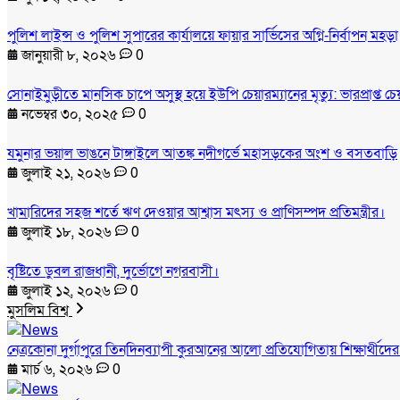
পুলিশ লাইন্স ও পুলিশ সুপারের কার্যালয়ে ফায়ার সার্ভিসের অগ্নি-নির্বাপন মহড়া
জানুয়ারী ৮, ২০২৬
0
সোনাইমুড়ীতে মানসিক চাপে অসুস্থ হয়ে ইউপি চেয়ারম্যানের মৃত্যু: ভারপ্রাপ্ত 
নভেম্বর ৩০, ২০২৫
0
যমুনার ভয়াল ভাঙনে টাঙ্গাইলে আতঙ্ক নদীগর্ভে মহাসড়কের অংশ ও বসতবাড়ি
জুলাই ২১, ২০২৬
0
খামারিদের সহজ শর্তে ঋণ দেওয়ার আশ্বাস মৎস্য ও প্রাণিসম্পদ প্রতিমন্ত্রীর।
জুলাই ১৮, ২০২৬
0
বৃষ্টিতে ডুবল রাজধানী, দুর্ভোগে নগরবাসী।
জুলাই ১২, ২০২৬
0
মুসলিম বিশ্ব
নেত্রকোনা দুর্গাপুরে তিনদিনব্যাপী কুরআনের আলো প্রতিযোগিতায় শিক্ষার্থীদে
মার্চ ৬, ২০২৬
0