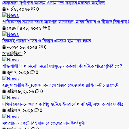
নেত্রকোনা দুর্গাপুরে আলেম ওলামাদের সম্মানে ইফতার মাহফিল
মার্চ ৪, ২০২৬
0
পাকিস্তানের সমালোচনায় আফগান তালেবান: মানবাধিকার ও সীমান্ত নিরাপত্তা ই
ফেব্রুয়ারি ২৮, ২০২৬
0
নিরবেই গাজার শাসন ও নিয়ন্ত্রণ এসেছে হামাসের হাতে
নভেম্বর ১৬, ২০২৫
0
আন্তর্জাতিক
শক্তিশালী ‘এল নিনো’ নিয়ে বিশ্বজুড়ে সতর্কতা: কী ঘটতে পারে পৃথিবীতে?
জুন ৫, ২০২৬
0
হরমুজ প্রণালি ইস্যুতে জাতিসংঘে প্রস্তাব ভেস্তে দিল রাশিয়া–চীনের ভেটো
এপ্রিল ৮, ২০২৬
0
দক্ষিণ লেবাননে আংশিক পিছু হটেছে ইসরায়েলি বাহিনী, সংঘাত আরও তীব্র
এপ্রিল ৭, ২০২৬
0
মধ্যপ্রাচ্য সংকটে বিশ্ববাজারে তেলের দাম ঊর্ধ্বমুখী