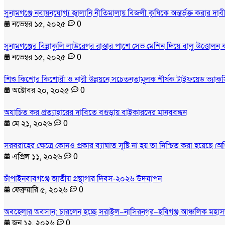
সুনামগঞ্জে নবায়নযোগ্য জ্বালানি নীতিমালায় বিজলী কৃষিকে অন্তর্ভুক্ত করার 
নভেম্বর ১৫, ২০২৫
0
সুনামগঞ্জের বিন্নাকুলি লাউরেগর রাস্তার পাশে সেভ মেশিন দিয়ে বালু উত্তোলন
নভেম্বর ১৫, ২০২৫
0
শিশু কিশোর কিশোরী ও নারী উন্নয়নে সচেতনতামূলক শীর্ষক টাইফয়েড ভ্যাকসি
অক্টোবর ২০, ২০২৫
0
অযাচিত কর প্রত্যাহারের দাবিতে বগুড়ায় বাইকারদের মানববন্ধন
মে ২১, ২০২৬
0
সরবরাহের ক্ষেত্রে কোনও প্রকার ব্যাঘাত সৃষ্টি না হয় তা নিশ্চিত করা হয়েছে।অ
এপ্রিল ১১, ২০২৬
0
চাঁপাইনবাবগঞ্জে জাতীয় গ্রন্থাগার দিবস-২০২৬ উদযাপন
ফেব্রুয়ারি ৫, ২০২৬
0
অবহেলার অবসান: চারলেন হচ্ছে সরাইল–নাসিরনগর–হবিগঞ্জ আঞ্চলিক মহা
জুন ১২, ২০২৬
0