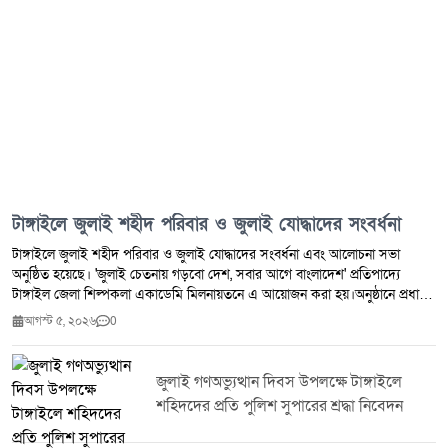
টাঙ্গাইলে জুলাই শহীদ পরিবার ও জুলাই যোদ্ধাদের সংবর্ধনা
টাঙ্গাইলে জুলাই শহীদ পরিবার ও জুলাই যোদ্ধাদের সংবর্ধনা এবং আলোচনা সভা
অনুষ্ঠিত হয়েছে। 'জুলাই চেতনায় গড়বো দেশ, সবার আগে বাংলাদেশ' প্রতিপাদ্যে
টাঙ্গাইল জেলা শিল্পকলা একাডেমি মিলনায়তনে এ আয়োজন করা হয়।অনুষ্ঠানে প্রধান
অতিথি হিসেবে উপস্থিত ছিলেন বিএনপির কেন্দ্রীয় প্রচার সম্পাদক এবং মৎস্য ও
আগস্ট ৫, ২০২৬
0
প্রাণিসম্পদ প্রতিমন্ত্রী সুলতান সালাউদ্দিন টুকু, এমপি। প্রধান অতিথির বক্তব্যে তিনি
জুলাই গণঅভ্যুত্থানের শহীদদের প্রতি গভীর শ্রদ্ধা জানিয়ে বলেন, তাঁদের আত্মত্যাগ
জাতির ইতিহাসে চিরস্মরণীয় হয়ে থাকবে। তিনি জুলাইয়ের চেতনা ধারণ করে একটি
জুলাই গণঅভ্যুত্থান দিবস উপলক্ষে টাঙ্গাইলে
বৈষম্যহীন, গণতান্ত্রিক ও সমৃদ্ধ বাংলাদেশ গড়ে তুলতে সবাইকে ঐক্যবদ্ধভাবে কাজ
শহিদদের প্রতি পুলিশ সুপারের শ্রদ্ধা নিবেদন
করার আহ্বান জানান।অনুষ্ঠানে জুলাই শহীদ পরিবারের সদস্য ও জুলাই যোদ্ধাদের
সম্মাননা প্রদান করা হয়। এ সময় বিভিন্ন পর্যায়ের সরকারি কর্মকর্তা, রাজনৈতিক