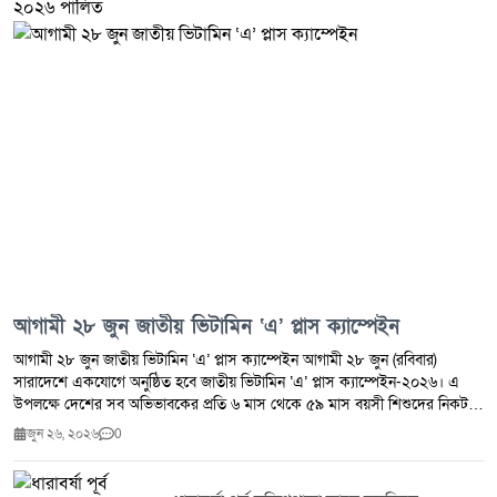
জাতি হিসেবে আমরা যে গণতান্ত্রিক, অর্থনৈতিক ও সামাজিক অগ্রযাত্রা শুরু করেছি, তা
অব্যাহত রাখতে আমাদের দৃঢ় সংকল্প নিতে হবে।
আগামী ২৮ জুন জাতীয় ভিটামিন ‘এ’ প্লাস ক্যাম্পেইন
আগামী ২৮ জুন জাতীয় ভিটামিন ‘এ’ প্লাস ক্যাম্পেইন আগামী ২৮ জুন (রবিবার)
সারাদেশে একযোগে অনুষ্ঠিত হবে জাতীয় ভিটামিন ‘এ’ প্লাস ক্যাম্পেইন-২০২৬। এ
উপলক্ষে দেশের সব অভিভাবকের প্রতি ৬ মাস থেকে ৫৯ মাস বয়সী শিশুদের নিকটস্থ
ক্যাম্পেইন কেন্দ্রে নিয়ে গিয়ে ভিটামিন ‘এ’ ক্যাপসুল খাওয়ানোর আহ্বান জানিয়েছে
জুন ২৬, ২০২৬
0
স্বাস্থ্য কর্তৃপক্ষ।ক্যাম্পেইন উপলক্ষে সকাল ৮টা থেকে বিকেল ৪টা পর্যন্ত নির্ধারিত
কেন্দ্রে শিশুদের বয়স অনুযায়ী ভিটামিন ‘এ’ ক্যাপসুল খাওয়ানো হবে।জনস্বাস্থ্য
বিশেষজ্ঞরা জানান, ভিটামিন ‘এ’ শিশুর স্বাভাবিক শারীরিক বৃদ্ধি ও বিকাশ, দৃষ্টিশক্তি