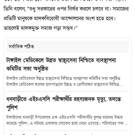
তিনি বলেন, “শুধু সরকারের ওপর নির্ভর করলে চলবে না। সমাজের
প্রতিটি মানুষকে মাদকবিরোধী আন্দোলনের অংশ হতে হবে।
তাহলেই মাদকমুক্ত সমাজ গড়া সম্ভব।”
সর্বাধিক পঠিত
টাঙ্গাইল মেডিকেলে উন্নত স্বাস্থ্যসেবা নিশ্চিতে ব্যবস্থাপনা
কমিটির সভা অনুষ্ঠিত
টাঙ্গাইল মেডিকেলে উন্নত স্বাস্থ্যসেবা নিশ্চিতে ব্যবস্থাপনা কমিটির সভা অনুষ্ঠিত
টাঙ্গাইল মেডিকেল কলেজ হাসপাতালে উন্নত ও রোগীবান্ধব স্বাস্থ্যসেবা নিশ্চিত
করতে হাসপাতাল ব্যবস্থাপনা কমিটির সমন্বয় সভা অনুষ্ঠিত হয়েছে। শুক্রবার (১০
জুলাই) সকাল সাড়ে ১০টায় হাসপাতালের কনফারেন্স রুমে আয়োজিত এ সভায়
ধনবাড়ীতে এইচএসসি পরীক্ষার্থীর রহস্যজনক মৃত্যু, তদন্তে
সভাপতিত্ব করেন টাঙ্গাইল-৫ (সদর) আসনের সংসদ সদস্য মৎস্য ও প্রাণিসম্পদ
পুলিশ
প্রতিমন্ত্রী এবং হাসপাতাল ব্যবস্থাপনা কমিটির সভাপতি সুলতান সালাউদ্দিন টুকু।
সভায় উপস্থিত ছিলেন স্বাস্থ্যসেবা বিভাগের যুগ্মসচিব মো.মুস্তাফিজুর রহমান জেলা
টাঙ্গাইলের ধনবাড়ী উপজেলায় এক এইচএসসি পরীক্ষার্থীর ঝুলন্ত মরদেহ উদ্ধার
প্রশাসক শরীফা হক অতিরিক্ত জেলা প্রশাসক (সার্বিক) সঞ্জয় কুমার মহন্ত অতিরিক্ত
করেছে পুলিশ। এ ঘটনায় এলাকায় শোকের ছায়া নেমে এসেছে। পরিবারের পক্ষ
পুলিশ সুপার মো.রবিউল ইসলাম, টাঙ্গাইল গণপূর্ত বিভাগের নির্বাহী প্রকৌশলী শম্ভু
থেকে প্রেমঘটিত বিষয়কে কেন্দ্র করে বিভিন্ন অভিযোগ তোলা হলেও, তদন্ত শেষ না
রাম পাল সিভিল সার্জন ডা. ফরাজী মুহাম্মদ মাহবুবুল আলম মঞ্জু,টাঙ্গাইল মেডিকেল