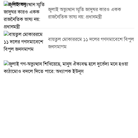
নেতৃবৃন্দ, মুক্তিযোদ্ধা, সামাজিক ও সাংস্কৃতিক ব্যক্তিত্বসহ সুধীজন উপস্থিত ছিলেন।
আলোচনা সভায় বক্তারা বলেন, জুলাই গণঅভ্যুত্থানের চেতনা নতুন প্রজন্মের মাঝে
জুলাই অভ্যুত্থান স্মৃতি জাদুঘর কারও একক
ছড়িয়ে দিতে এবং শহীদদের আত্মত্যাগের ইতিহাস সংরক্ষণে সবাইকে সম্মিলিতভাবে
রাজনৈতিক ভাষ্য নয়: প্রধানমন্ত্রী
কাজ করতে হবে।
বায়তুল মোকাররমে ১১ দলের গণসমাবেশে বিপুল
জনসমাগম