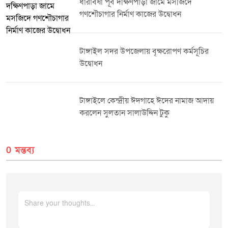
ধারাবর্ষা পূর্ব দক্ষিণপাড়া জামে মসজিদে
সুরক্ষা এবং রোগ প্রতিরোধ ক্ষমতা বৃদ্ধিতে গুরুত্বপূর্ণ ভূমিকা পালন করে। নিয়মিত
গণশৌচাগার নির্মাণ কাজের উদ্বোধন
ভিটামিন ‘এ’ গ্রহণ শিশুকে বিভিন্ন সংক্রমণজনিত রোগের ঝুঁকি কমাতেও সহায়তা করে।
স্বাস্থ্য বিভাগ জানিয়েছে,৬ মাস থেকে ৫৯ মাস বয়সী কোনো শিশুই যেন এই কার্যক্রমের
বাইরে না থাকে, সে লক্ষ্যে অভিভাবকদের সচেতন হওয়ার আহ্বান জানানো হয়েছে।
পাশাপাশি নির্ধারিত তারিখে নিকটস্থ ভিটামিন ‘এ’ ক্যাম্পেইন কেন্দ্রে উপস্থিত হয়ে
টাঙ্গাইল সদর উপজেলায় বৃক্ষরোপণ কর্মসূচির
প্রতিটি শিশুকে ভিটামিন ‘এ’ ক্যাপসুল খাওয়ানোর অনুরোধ জানানো হয়েছে।
উদ্বোধন
টাঙ্গাইলে কেন্দ্রীয় ঈদগাহে ঈদের নামাজ আদায়
করলেন সুলতান সালাউদ্দিন টুকু
0 মন্তব্য