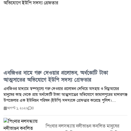
এনজিওর নামে গরু দেওয়ার প্রলোভন, অর্ধকোটি টাকা
আত্মসাতের অভিযোগে ইউপি সদস্য গ্রেফতার
এনজিওর মাধ্যমে স্বল্পমূল্যে গরু দেওয়ার প্রলোভন দেখিয়ে অসহায় ও নিম্নআয়ের
মানুষের কাছ থেকে প্রায় অর্ধকোটি টাকা আত্মসাতের অভিযোগে জামালপুরের মাদারগঞ্জ
উপজেলার এক ইউনিয়ন পরিষদ (ইউপি) সদস্যকে গ্রেফতার করেছে পুলিশ।
গ্রেফতারকৃত মোহাম্মদ আলী জিন্নাহ মাদারগঞ্জ উপজেলার চরপাকেরদহ ইউনিয়নের ৮
আগস্ট ১, ২০২৬
0
নম্বর ওয়ার্ডের বর্তমান ইউপি সদস্য। তিনি ওই এলাকার সাবেক ইউপি সদস্য মরহুম
বদিউজ্জামাল বদি'র ছেলে। পুলিশ ও স্থানীয় সূত্রে জানা যায়, মোহাম্মদ আলী জিন্নাহ
দীর্ঘদিন ধরে একটি এনজিওর মাধ্যমে কম খরচে গরু দেওয়ার আশ্বাস দিয়ে বিভিন্ন
পিংনার নলসন্ধ্যায় নদীভাঙন কবলিত মানুষের
এলাকার সাধারণ মানুষের কাছ থেকে মোটা অঙ্কের টাকা সংগ্রহ করেন। অনেক গ্রাহক