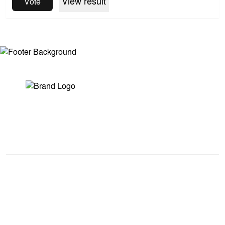
View result
Vote
সম্পাদক ও প্রকাশকঃ মোঃ আরিফুল ইসলাম
ভারপ্রাপ্ত সম্পাদকঃ শেখ মাহদী হাসান শিবলী
আমাদের সম্পর্কে
মুক্তধ্বনি বাংলাদেশের একটি জনপ্রিয় বাংলা নিউজ পোর্টাল