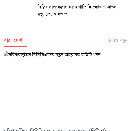
এবং তদন্তের ভিত্তিতে মৃত্যুর প্রকৃত কারণ উদঘাটন করে প্রয়োজনীয় আইনগত
দিল্লির লালকেল্লার কাছে গাড়ি বিস্ফোরণে আগুন,
ব্যবস্থা নেওয়া হবে।
মৃত্যু ১৩, আহত ৬
সারা দেশ
আরও পড়ুন