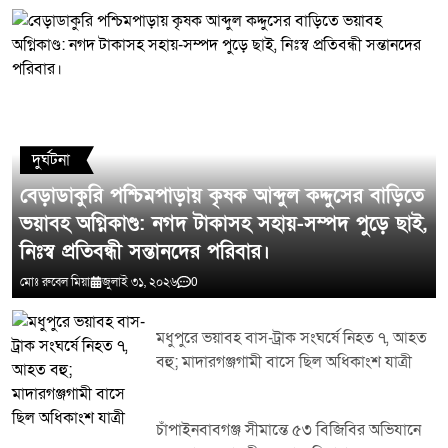
মন্তব্য লিখুন
দুর্ঘটনা
বেড়াডাকুরি পশ্চিমপাড়ায় কৃষক আব্দুল কদ্দুসের বাড়িতে
ভয়াবহ অগ্নিকাণ্ড: নগদ টাকাসহ সহায়-সম্পদ পুড়ে ছাই,
নিঃস্ব প্রতিবন্ধী সন্তানদের পরিবার।
মোঃ রুবেল মিয়া
জুলাই ৩১, ২০২৬
0
মধুপুরে ভয়াবহ বাস-ট্রাক সংঘর্ষে নিহত ৭, আহত
বহু; মাদারগঞ্জগামী বাসে ছিল অধিকাংশ যাত্রী
চাঁপাইনবাবগঞ্জ সীমান্তে ৫৩ বিজিবির অভিযানে