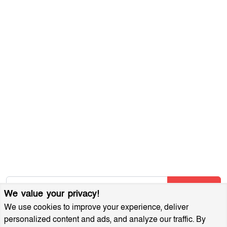
যোগাযোগ করুন
ব্যবহারের শর্তাবলী
গোপনীয়তা নীতি
আমাদের সম্পর্কে
আর্কাইভ
বিজ্ঞাপন প্যাকেজ
আমাদের নিউজলেটার জন্য সাইন আপ করুন
আমাদের নতুন নিবন্ধগুলি তাৎক্ষণিকভাবে পেতে আমাদের নিউজলেটারে
সাবস্ক্রাইব করুন!
Subscribe
We value your privacy!
We use cookies to improve your experience, deliver
personalized content and ads, and analyze our traffic. By