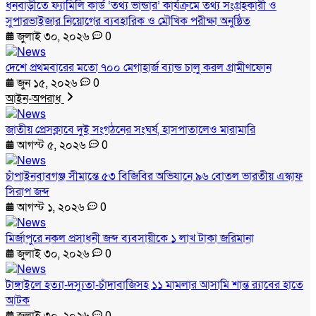
ধনবাড়ীতে ফ্যামিলি কার্ড ‘তথ্য ভান্ডার’ কার্যক্রমে তথ্য সংগ্রহকারী ও
সুপারভাইজার নিয়োগের ব্যবহারিক ও মৌখিক পরীক্ষা অনুষ্ঠিত
জুলাই ৩০, ২০২৬
0
দেশে প্রথমবারের মতো ৭০০ মেগাহার্জ ব্যান্ড চালু করল গ্রামীণফোন
জুন ১৫, ২০২৬
0
আইন-অপরাধ
জাতীয় প্রেসক্লাবে দুই সংগঠনের সংঘর্ষ, হাসপাতালেও মারামারি
আগস্ট ৫, ২০২৬
0
চাঁপাইনবাবগঞ্জ সীমান্তে ৫৩ বিজিবির অভিযানে ৯৬ বোতল ভারতীয় এস্কাফ
সিরাপ জব্দ
আগস্ট ১, ২০২৬
0
মির্জাপুরে নকল প্রসাধনী জব্দ ব্যবসায়ীকে ১ লাখ টাকা জরিমানা
জুলাই ৩০, ২০২৬
0
টাঙ্গাইলে হত্যা-দস্যুতা-চাঁদাবাজিসহ ১১ মামলার আসামি শান্ত র‍্যাবের হাতে
আটক
জুলাই ৩০, ২০২৬
0