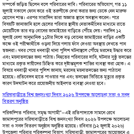
সম্পর্কে জড়িত ছিলেন বলে পরিবারের দাবি। পরিবারের অভিযোগ, গত ১১
জুলাই সকালে ফোন করে ওই তরুণীকে দেখা করার জন্য ডেকে নেন মারুফ
হোসেন শান্ত। এরপর সারাদিন তারা অজ্ঞাত স্থানে অবস্থান করেন। পরে
বিষয়টি জানাজানি হলে ছেলের পরিবার স্থানীয় নেতাকর্মীদের মাধ্যমে রাতে
মেয়েটিকে তার বড় বোনের জামাইয়ের বাড়িতে পৌঁছে দেয়। পরদিন ১২
জুলাই বেলা আনুমানিক ১১টার দিকে বড় বোনের জামাইয়ের বাড়ির একটি
কক্ষে ওই পরীক্ষার্থীকে ওড়না দিয়ে গলায় ফাঁস দেওয়া অবস্থায় দেখতে পান
স্বজনরা। খবর পেয়ে ধনবাড়ী থানা পুলিশ ঘটনাস্থলে পৌঁছে মরদেহ উদ্ধার করে
এবং ময়নাতদন্তের জন্য পাঠায়। নিহতের পরিবারের দাবি, ঘটনার সুষ্ঠু তদন্তের
মাধ্যমে প্রকৃত দায়ীদের চিহ্নিত করে দৃষ্টান্তমূলক শাস্তির ব্যবস্থা করা হোক। এ
বিষয়ে ধনবাড়ী থানার পুলিশ জানায়, মরদেহ ময়নাতদন্তের জন্য পাঠানো
হয়েছে। প্রতিবেদন হাতে পাওয়ার পর এবং তদন্তের ভিত্তিতে মৃত্যুর প্রকৃত
কারণ উদঘাটন করে প্রয়োজনীয় আইনগত ব্যবস্থা নেওয়া হবে।
সরিষাবাড়ীতে বিশ্ব জনসংখ্যা দিবস ২০২৬ উপলক্ষে আলোচনা সভা ও সনদ
বিতরণ অনুষ্ঠিত
পরিকল্পিত পরিবার, সমৃদ্ধ আগামী"—এই প্রতিপাদ্যকে সামনে রেখে
জামালপুরের সরিষাবাড়ীতে বিশ্ব জনসংখ্যা দিবস ২০২৬ উপলক্ষে আলোচনা
সভা ও সনদ বিতরণ অনুষ্ঠান অনুষ্ঠিত হয়েছে। রবিবার (১২ জুলাই ২০২৬)
উপজেলা পরিবার পরিকল্পনা বিভাগ, সরিষাবাড়ী, জামালপুরের আয়োজনে এ