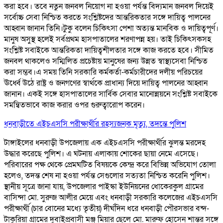
করা হবে। তবে নতুন জনবল নিয়োগ না হওয়া পর্যন্ত বিদ্যমান জনবল দিয়েই
সর্বোচ্চ সেবা নিশ্চিত করতে সংশ্লিষ্টদের আন্তরিকতার সঙ্গে দায়িত্ব পালনের
আহ্বান জানান তিনি।টুকু বলেন চিকিৎসা পেশা অত্যন্ত মানবিক ও দায়িত্বপূর্ণ।
মানুষ অসুস্থ হলেই সর্বপ্রথম হাসপাতালের শরণাপন্ন হয়। তাই চিকিৎসকসহ
সংশ্লিষ্ট সবাইকে আন্তরিকতা দায়িত্বশীলতার সঙ্গে কাজ করতে হবে। সীমিত
জনবল থাকলেও সম্মিলিত প্রচেষ্টায় মানুষের জন্য উন্নত স্বাস্থ্যসেবা নিশ্চিত
করা সম্ভব।এ সময় তিনি সরকারি কর্মকর্তা-কর্মচারীদের দলীয় পরিচয়ের
ঊর্ধ্বে উঠে রাষ্ট্র ও জনগণের স্বার্থকে প্রাধান্য দিয়ে দায়িত্ব পালনের আহ্বান
জানান। একই সঙ্গে হাসপাতালের সার্বিক সেবার মানোন্নয়নে সংশ্লিষ্ট সবাইকে
সমন্বিতভাবে কাজ করার ওপর গুরুত্বারোপ করেন।
ধনবাড়ীতে এইচএসসি পরীক্ষার্থীর রহস্যজনক মৃত্যু, তদন্তে পুলিশ
টাঙ্গাইলের ধনবাড়ী উপজেলায় এক এইচএসসি পরীক্ষার্থীর ঝুলন্ত মরদেহ
উদ্ধার করেছে পুলিশ। এ ঘটনায় এলাকায় শোকের ছায়া নেমে এসেছে।
পরিবারের পক্ষ থেকে প্রেমঘটিত বিষয়কে কেন্দ্র করে বিভিন্ন অভিযোগ তোলা
হলেও, তদন্ত শেষ না হওয়া পর্যন্ত সেগুলোর সত্যতা নিশ্চিত করেনি পুলিশ।
স্থানীয় সূত্রে জানা যায়, উপজেলার পাইস্কা ইউনিয়নের ধোকেরকুল গ্রামের
বাসিন্দা মো. সুরুজ আলীর মেয়ে এবং ধনবাড়ী সরকারি কলেজের এইচএসসি
পরীক্ষার্থী (চার বোনের মধ্যে তৃতীয়) দীর্ঘদিন ধরে ধনবাড়ী পৌরসভার বন্দ-
টাকুরিয়া গ্রামের দুবাইপ্রবাসী মঞ্জু মিয়ার ছেলে মো. মারুফ হোসেন শান্তর সঙ্গে