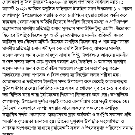
গোল্ডকাপ ফুটবল টুর্নামেন্ট-২০২৬-এর বহুল প্রতীক্ষিত ফাইনাল ম্যাচ। ১
আগস্ট ২০২৬ তারিখে অনুষ্ঠিত ফাইনালে টাঙ্গাইল সদর উপজেলা ১-০ গোলে
গোপালপুর উপজেলাকে পরাজিত করে চ্যাম্পিয়ন হওয়ার গৌরব অর্জন করে।
ফাইনাল খেলায় প্রধান অতিথি হিসেবে উপস্থিত ছিলেন মৎস্য ও প্রাণিসম্পদ
মন্ত্রণালয়ের মাননীয় প্রতিমন্ত্রী জনাব সুলতান সালাউদ্দিন টুকু এমপি। উদ্বোধক
হিসেবে উপস্থিত ছিলেন যুব ও ক্রীড়া মন্ত্রণালয়ের মাননীয় প্রতিমন্ত্রী জনাব
আমিনুল হক।বিশেষ অতিথি হিসেবে উপস্থিত ছিলেন বস্ত্র ও পাট মন্ত্রণালয়ের
মাননীয় প্রতিমন্ত্রী জনাব শরীফুল হক এমপি টাঙ্গাইল-২ আসনের মাননীয়
সংসদ সদস্য জনাব মোঃ আবদুস সালাম পিন্টু, টাঙ্গাইল-৪ আসনের মাননীয়
সংসদ সদস্য জনাব মোঃ লুৎফর রহমান এবং টাঙ্গাইল-৬ আসনের মাননীয়
সংসদ সদস্য জনাব মোঃ রবিউল আওয়াল।অনুষ্ঠানে সভাপতিত্ব করেন
টাঙ্গাইলের জেলা প্রশাসক ও বিজ্ঞ জেলা ম্যাজিস্ট্রেট জনাব শরীফা হক।
রোমাঞ্চকর এ ফাইনালে টাঙ্গাইল সদর উপজেলা শুরু থেকেই আক্রমণাত্মক
ফুটবল উপহার দেয়। নির্ধারিত সময়ে একমাত্র গোলের সুবাদে ১-০ ব্যবধানে
জয় নিশ্চিত করে তারা টুর্নামেন্টের শিরোপা নিজেদের করে নেয়। অপরদিকে
গোপালপুর উপজেলা দুর্দান্ত লড়াই করেও রানার্সআপ হয়ে সন্তুষ্ট থাকতে হয়।
টুর্নামেন্ট সফলভাবে সম্পন্ন হওয়ায় আয়োজকদের পক্ষ থেকে উপস্থিত
সম্মানিত দর্শক খেলোয়াড় স্বেচ্ছাসেবক ক্লাব কর্মকর্তা ও সংশ্লিষ্ট সকলের প্রতি
আন্তরিক কৃতজ্ঞতা জানানো হয়। তাঁদের সুশৃঙ্খল উপস্থিতি সহযোগিতা ও
প্রাণবন্ত অংশগ্রহণের মাধ্যমে টুর্নামেন্টটি সফল ও উৎসবমুখর পরিবেশে সমাপ্ত
হয়েছে।