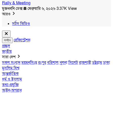
Rally & Meeting
মুক্তধ্বনি ডেক্স
ফেব্রুয়ারি ৬, ২০২৬
3.37K View
আরও
সর্টস ভিডিও
রেজিস্ট্রেশন
লগইন
প্রচ্ছদ
জাতীয়
সারা দেশ
সকল সংবাদ
ময়মনসিংহ
রংপুর
বরিশাল
খুলনা
সিলেট
রাজশাহী
চট্টগ্রাম
ঢাকা
মুসলিম বিশ্ব
আন্তর্জাতিক
ধর্ম ও ইসলাম
তথ্য-প্রযুক্তি
আইন-অপরাধ