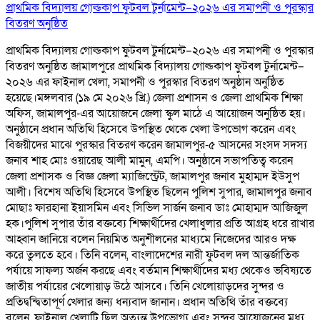
প্রাথমিক বিদ্যালয় গোল্ডকাপ ফুটবল টুর্নামেন্ট–২০২৬ এর সমাপনী ও পুরস্কার
বিতরণ অনুষ্ঠিত
প্রাথমিক বিদ্যালয় গোল্ডকাপ ফুটবল টুর্নামেন্ট–২০২৬ এর সমাপনী ও পুরস্কার
বিতরণ অনুষ্ঠিত জামালপুরে প্রাথমিক বিদ্যালয় গোল্ডকাপ ফুটবল টুর্নামেন্ট–
২০২৬ এর ফাইনাল খেলা, সমাপনী ও পুরস্কার বিতরণ অনুষ্ঠান অনুষ্ঠিত
হয়েছে।মঙ্গলবার (১৯ মে ২০২৬ খ্রি.) জেলা প্রশাসন ও জেলা প্রাথমিক শিক্ষা
অফিস, জামালপুর-এর আয়োজনে জেলা স্কুল মাঠে এ আয়োজন অনুষ্ঠিত হয়।
অনুষ্ঠানে প্রধান অতিথি হিসেবে উপস্থিত থেকে খেলা উপভোগ করেন এবং
বিজয়ীদের মাঝে পুরস্কার বিতরণ করেন জামালপুর-৫ আসনের সংসদ সদস্য
জনাব শাহ মোঃ ওয়ারেছ আলী মামুন, এমপি। অনুষ্ঠানে সভাপতিত্ব করেন
জেলা প্রশাসক ও বিজ্ঞ জেলা ম্যাজিস্ট্রেট, জামালপুর জনাব মুহাম্মদ ইউসুপ
আলী। বিশেষ অতিথি হিসেবে উপস্থিত ছিলেন পুলিশ সুপার, জামালপুর জনাব
মোছাঃ ফারহানা ইয়াসমিন এবং সিভিল সার্জন জনাব ডাঃ মোহাম্মদ আজিজুল
হক।পুলিশ সুপার তাঁর বক্তব্যে শিক্ষার্থীদের খেলাধুলার প্রতি আগ্রহ ধরে রাখার
আহ্বান জানিয়ে বলেন নিয়মিত অনুশীলনের মাধ্যমে নিজেদের আরও দক্ষ
করে তুলতে হবে। তিনি বলেন, বাংলাদেশের নারী ফুটবল দল আন্তর্জাতিক
পর্যায়ে সাফল্য অর্জন করছে এবং বর্তমান শিক্ষার্থীদের মধ্য থেকেও ভবিষ্যতে
জাতীয় পর্যায়ের খেলোয়াড় উঠে আসবে। তিনি খেলোয়াড়দের সুন্দর ও
প্রতিদ্বন্দ্বিতাপূর্ণ খেলার জন্য ধন্যবাদ জানান। প্রধান অতিথি তাঁর বক্তব্যে
বলেন, ফাইনাল খেলাটি ছিল অত্যন্ত উপভোগ্য এবং সুন্দর আয়োজনের মধ্য