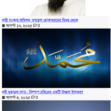
নারী সংস্কার কমিশন: বায়তুল মোকাররমের মিম্বর থেকে
আগস্ট ১৬, ২০২৫
0
নবী মুহাম্মদ (সাঃ) - নিষ্পাপ চরিত্রের একটি উজ্জ্বল উদাহরণ
আগস্ট ৪, ২০২৫
0