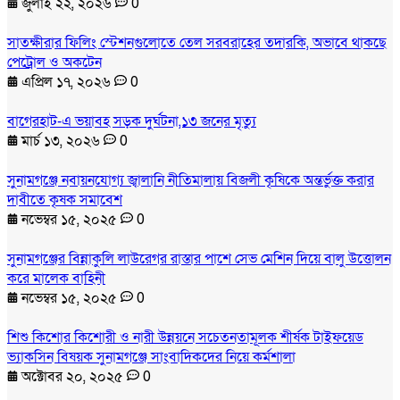
জুলাই ২২, ২০২৬
0
সাতক্ষীরার ফিলিং স্টেশনগুলোতে তেল সরবরাহের তদারকি, অভাবে থাকছে
পেট্রোল ও অকটেন
এপ্রিল ১৭, ২০২৬
0
বাগেরহাট-এ ভয়াবহ সড়ক দুর্ঘটনা,১৩ জনের মৃত্যু
মার্চ ১৩, ২০২৬
0
সুনামগঞ্জে নবায়নযোগ্য জ্বালানি নীতিমালায় বিজলী কৃষিকে অন্তর্ভুক্ত করার
দাবীতে কৃষক সমাবেশ
নভেম্বর ১৫, ২০২৫
0
সুনামগঞ্জের বিন্নাকুলি লাউরেগর রাস্তার পাশে সেভ মেশিন দিয়ে বালু উত্তোলন
করে মালেক বাহিনী
নভেম্বর ১৫, ২০২৫
0
শিশু কিশোর কিশোরী ও নারী উন্নয়নে সচেতনতামূলক শীর্ষক টাইফয়েড
ভ্যাকসিন বিষয়ক সুনামগঞ্জে সাংবাদিকদের নিয়ে কর্মশালা
অক্টোবর ২০, ২০২৫
0