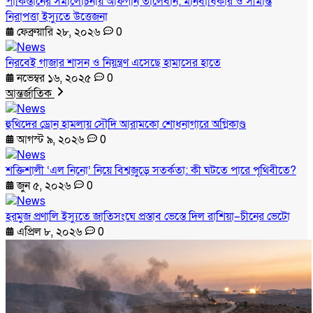
পাকিস্তানের সমালোচনায় আফগান তালেবান: মানবাধিকার ও সীমান্ত
নিরাপত্তা ইস্যুতে উত্তেজনা
ফেব্রুয়ারি ২৮, ২০২৬
0
নিরবেই গাজার শাসন ও নিয়ন্ত্রণ এসেছে হামাসের হাতে
নভেম্বর ১৬, ২০২৫
0
আন্তর্জাতিক
হুথিদের ড্রোন হামলায় সৌদি আরামকো শোধনাগারে অগ্নিকাণ্ড
আগস্ট ৯, ২০২৬
0
শক্তিশালী ‘এল নিনো’ নিয়ে বিশ্বজুড়ে সতর্কতা: কী ঘটতে পারে পৃথিবীতে?
জুন ৫, ২০২৬
0
হরমুজ প্রণালি ইস্যুতে জাতিসংঘে প্রস্তাব ভেস্তে দিল রাশিয়া–চীনের ভেটো
এপ্রিল ৮, ২০২৬
0