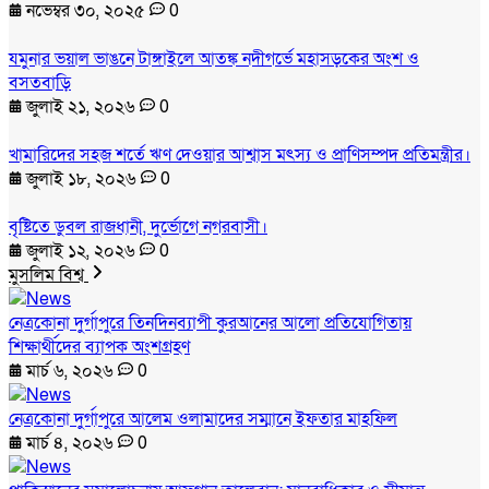
নভেম্বর ৩০, ২০২৫
0
যমুনার ভয়াল ভাঙনে টাঙ্গাইলে আতঙ্ক নদীগর্ভে মহাসড়কের অংশ ও
বসতবাড়ি
জুলাই ২১, ২০২৬
0
খামারিদের সহজ শর্তে ঋণ দেওয়ার আশ্বাস মৎস্য ও প্রাণিসম্পদ প্রতিমন্ত্রীর।
জুলাই ১৮, ২০২৬
0
বৃষ্টিতে ডুবল রাজধানী, দুর্ভোগে নগরবাসী।
জুলাই ১২, ২০২৬
0
মুসলিম বিশ্ব
নেত্রকোনা দুর্গাপুরে তিনদিনব্যাপী কুরআনের আলো প্রতিযোগিতায়
শিক্ষার্থীদের ব্যাপক অংশগ্রহণ
মার্চ ৬, ২০২৬
0
নেত্রকোনা দুর্গাপুরে আলেম ওলামাদের সম্মানে ইফতার মাহফিল
মার্চ ৪, ২০২৬
0