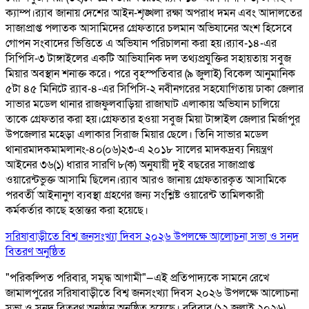
ক্যাম্প।র‌্যাব জানায় দেশের আইন-শৃঙ্খলা রক্ষা অপরাধ দমন এবং আদালতের
সাজাপ্রাপ্ত পলাতক আসামিদের গ্রেফতারে চলমান অভিযানের অংশ হিসেবে
গোপন সংবাদের ভিত্তিতে এ অভিযান পরিচালনা করা হয়।র‌্যাব-১৪-এর
সিপিসি-৩ টাঙ্গাইলের একটি আভিযানিক দল তথ্যপ্রযুক্তির সহায়তায় সবুজ
মিয়ার অবস্থান শনাক্ত করে। পরে বৃহস্পতিবার (৯ জুলাই) বিকেল আনুমানিক
৫টা ৪৫ মিনিটে র‌্যাব-৪-এর সিপিসি-২ নবীনগরের সহযোগিতায় ঢাকা জেলার
সাভার মডেল থানার রাজফুলবাড়িয়া রাজাঘাট এলাকায় অভিযান চালিয়ে
তাকে গ্রেফতার করা হয়।গ্রেফতার হওয়া সবুজ মিয়া টাঙ্গাইল জেলার মির্জাপুর
উপজেলার মহেড়া এলাকার সিরাজ মিয়ার ছেলে। তিনি সাভার মডেল
থানারমাদকমামলানং-৪০(০৬)২৩-এ ২০১৮ সালের মাদকদ্রব্য নিয়ন্ত্রণ
আইনের ৩৬(১) ধারার সারণি ৮(ক) অনুযায়ী দুই বছরের সাজাপ্রাপ্ত
ওয়ারেন্টভুক্ত আসামি ছিলেন।র‌্যাব আরও জানায় গ্রেফতারকৃত আসামিকে
পরবর্তী আইনানুগ ব্যবস্থা গ্রহণের জন্য সংশ্লিষ্ট ওয়ারেন্ট তামিলকারী
কর্মকর্তার কাছে হস্তান্তর করা হয়েছে।
সরিষাবাড়ীতে বিশ্ব জনসংখ্যা দিবস ২০২৬ উপলক্ষে আলোচনা সভা ও সনদ
বিতরণ অনুষ্ঠিত
"পরিকল্পিত পরিবার, সমৃদ্ধ আগামী"—এই প্রতিপাদ্যকে সামনে রেখে
জামালপুরের সরিষাবাড়ীতে বিশ্ব জনসংখ্যা দিবস ২০২৬ উপলক্ষে আলোচনা
সভা ও সনদ বিতরণ অনুষ্ঠান অনুষ্ঠিত হয়েছে। রবিবার (১২ জুলাই ২০২৬)