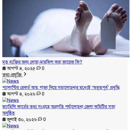
মৃত ব্যক্তির জন্য দোয়া-মাহফিল করা জায়েজ কি?
আগস্ট ৪, ২০২৫
0
তথ্য-প্রযুক্তি
প্যালান্টির রেকর্ড আয়, গাজা নিয়ে সমালোচনার মধ্যেই ‘অভূতপূর্ব’ প্রবৃদ্ধি
আগস্ট ৪, ২০২৬
0
ফ্যামিলি কার্ডের তথ্য সংগ্রহে অগ্রগতি পর্যালোচনা জেলা কমিটির সভা
অনুষ্ঠিত
জুলাই ৩০, ২০২৬
0