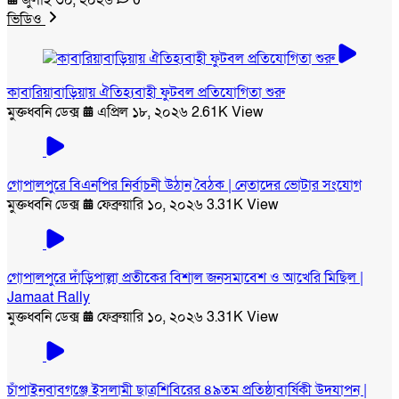
ভিডিও
কাবারিয়াবাড়িয়ায় ঐতিহ্যবাহী ফুটবল প্রতিযোগিতা শুরু
মুক্তধ্বনি ডেক্স
এপ্রিল ১৮, ২০২৬
2.61K View
গোপালপুরে বিএনপির নির্বাচনী উঠান বৈঠক | নেতাদের ভোটার সংযোগ
মুক্তধ্বনি ডেক্স
ফেব্রুয়ারি ১০, ২০২৬
3.31K View
গোপালপুরে দাঁড়িপাল্লা প্রতীকের বিশাল জনসমাবেশ ও আখেরি মিছিল |
Jamaat Rally
মুক্তধ্বনি ডেক্স
ফেব্রুয়ারি ১০, ২০২৬
3.31K View
চাঁপাইনবাবগঞ্জে ইসলামী ছাত্রশিবিরের ৪৯তম প্রতিষ্ঠাবার্ষিকী উদযাপন |