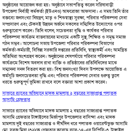
অনুষ্ঠানের আয়োজন করা হয়। অনুষ্ঠানে সভাপতিত্ব করেন সরিষাবাড়ী
উপজেলা নির্বাহী কর্মকর্তা (ইউএনও) আফরোজা আফসানা। এ সময় তিনি তাঁর
বক্তব্যে জনসংখ্যা নিয়ন্ত্রণ, মাতৃ ও শিশুস্বাস্থ্য সুরক্ষা, পরিবার পরিকল্পনা সেবা
সম্প্রসারণ এবং টেকসই উন্নয়ন অর্জনে সকলের সম্মিলিত উদ্যোগের ওপর
গুরুত্বারোপ করেন। তিনি বলেন, সচেতনতা বৃদ্ধি ও কার্যকর পরিবার
পরিকল্পনা কার্যক্রম বাস্তবায়নের মাধ্যমে একটি সুস্থ, শিক্ষিত ও সমৃদ্ধ সমাজ
গঠন সম্ভব। আলোচনা সভায় উপজেলা পরিবার পরিকল্পনা বিভাগের
কর্মকর্তা-কর্মচারী, বিভিন্ন সরকারি দপ্তরের প্রতিনিধি, স্বাস্থ্যকর্মী এবং আমন্ত্রিত
অতিথিরা অংশগ্রহণ করেন। অনুষ্ঠানের শেষপর্যায়ে পরিবার পরিকল্পনা
কার্যক্রমে বিশেষ অবদান রাখা ব্যক্তি ও প্রতিষ্ঠানের প্রতিনিধিদের মাঝে
সম্মাননা সনদ বিতরণ করা হয়। বিশ্ব জনসংখ্যা দিবস উপলক্ষে আয়োজিত এ
কর্মসূচি জনসচেতনতা বৃদ্ধি এবং পরিবার পরিকল্পনা সেবার গুরুত্ব তুলে
ধরতে গুরুত্বপূর্ণ ভূমিকা রাখবে বলে বক্তারা আশা প্রকাশ করেন।
সাভারে র‌্যাবের অভিযানে মাদক মামলায় ২ বছরের সাজাপ্রাপ্ত পলাতক
আসামি গ্রেফতার
সাভারে র‌্যাবের অভিযানে মাদক মামলায় ২ বছরের সাজাপ্রাপ্ত পলাতক
আসামি গ্রেফতার টাঙ্গাইলের মির্জাপুর উপজেলার বাসিন্দা এবং মাদক
মামলায় দুই বছরের সাজাপ্রাপ্ত ও দীর্ঘদিন ধরে পলাতক ওয়ারেন্টভুক্ত আসামি
মো. সবুজ মিয়া (৩২)কে গ্রেফতার করেছে র‌্যাব-১৪-এর সিপিসি-৩, টাঙ্গাইল