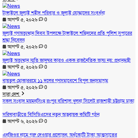
টাঙ্গাইলে জুলাই শহীদ পরিবার ও জুলাই যোদ্ধাদের সংবর্ধনা
আগস্ট ৫, ২০২৬
0
জুলাই গণঅভ্যুত্থান দিবস উপলক্ষে টাঙ্গাইলে শহিদদের প্রতি পুলিশ সুপারের
শ্রদ্ধা নিবেদন
আগস্ট ৫, ২০২৬
0
জুলাই অভ্যুত্থান স্মৃতি জাদুঘর কারও একক রাজনৈতিক ভাষ্য নয়: প্রধানমন্ত্রী
আগস্ট ৫, ২০২৬
0
বায়তুল মোকাররমে ১১ দলের গণসমাবেশে বিপুল জনসমাগম
আগস্ট ৫, ২০২৬
0
সারা দেশ
সকল সংবাদ
ময়মনসিংহ
রংপুর
বরিশাল
খুলনা
সিলেট
রাজশাহী
চট্টগ্রাম
ঢাকা
সরিষাবাড়ীতে বিসিডিএসের নতুন আহ্বায়ক কমিটি গঠন
আগস্ট ৬, ২০২৬
0
এনজিওর নামে গরু দেওয়ার প্রলোভন, অর্ধকোটি টাকা আত্মসাতের