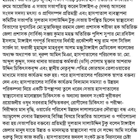
রুমে আয়োজিত এ সভায় সভাপতিত্ব করেন টাঙ্গাইল-৫ (সদর) আসনের
সংসদ সদস্য মৎস্য ও প্রাণিসম্পদ প্রতিমন্ত্রী এবং হাসপাতাল ব্যবস্থাপনা
কমিটির সভাপতি সুলতান সালাউদ্দিন টুকু।সভায় উপস্থিত ছিলেন স্বাস্থ্যসেবা
বিভাগের যুগ্মসচিব মো.মুস্তাফিজুর রহমান জেলা প্রশাসক শরীফা হক অতিরিক্ত
জেলা প্রশাসক (সার্বিক) সঞ্জয় কুমার মহন্ত অতিরিক্ত পুলিশ সুপার মো.রবিউল
ইসলাম, টাঙ্গাইল গণপূর্ত বিভাগের নির্বাহী প্রকৌশলী শম্ভু রাম পাল সিভিল
সার্জন ডা. ফরাজী মুহাম্মদ মাহবুবুল আলম মঞ্জু,টাঙ্গাইল মেডিকেল কলেজের
অধ্যক্ষ অধ্যাপক ডা. নূরুল আমিন মিঞা, হাসপাতালের পরিচালক ডা. মো.
আব্দুল কুদ্দুস, সদর থানার ভারপ্রাপ্ত কর্মকর্তা (ওসি) গোলাম মুক্তার আশরাফ
উদ্দিন চিকিৎসকবৃন্দ এবং স্থানীয় নেতৃবৃন্দ।পবিত্র কোরআন তেলাওয়াতের
মাধ্যমে সভার কার্যক্রম শুরু হয়। পরে হাসপাতালের পরিচালক স্বাগত বক্তব্য
দেন এবং হাসপাতালের সার্বিক কার্যক্রম বিদ্যমান সমস্যা ও উন্নয়ন
পরিকল্পনা নিয়ে একটি উপস্থাপনা তুলে ধরেন।সভায় হাসপাতালের
স্বাস্থ্যসেবার মানোন্নয়ন চিকিৎসক ও অন্যান্য জনবল সংকট দূরীকরণ
প্রয়োজনীয় ওষুধ সরবরাহ নিশ্চিতকরণ, রোগীদের চিকিৎসা ও পরীক্ষা-
নিরীক্ষার মান বৃদ্ধি, ওয়ার্ডের পরিবেশ উন্নয়ন দালালচক্রের দৌরাত্ম্য বন্ধ এবং
অ্যাম্বুলেন্স সেবার উন্নয়নসহ বিভিন্ন বিষয়ে বিস্তারিত আলোচনা ও পর্যালোচনা
করা হয়।সভাপতির বক্তব্যে প্রতিমন্ত্রী সুলতান সালাউদ্দিন টুকু বলেন টাঙ্গাইল
জেলার মানুষ যাতে উন্নত ও মানসম্মত স্বাস্থ্যসেবা পায় সে লক্ষ্যে আমি সর্বোচ্চ
গুরুত্ব দিয়ে কাজ করছি। হাসপাতালের জনবল সংকট দ্রুত নিরসনের চেষ্টা