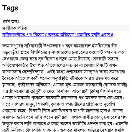
Tags
ধর্ষণ
অন্তঃ
সর্বাধিক পঠিত
সরিষাবাড়ীতে পথ বিরোধে তদন্তে অভিযোগ প্রমাণিত হয়নি এবারও
জামালপুরের সরিষাবাড়ী উপজেলার ৭ নম্বর কামরাবাদ ইউনিয়নের বীর
বড়বাড়ীয়া গ্রামে দীর্ঘদিনের জনসাধারণের চলাচলের কয়েকটি পথ বন্ধ করে
দেওয়াকে কেন্দ্র করে সৃষ্ট বিরোধে নতুন মোড় নিয়েছে। সরকারি তদন্তে
অভিযোগকারীর উত্থাপিত অভিযোগের সত্যতা না মেলায় বিষয়টি এখন
আলোচনার কেন্দ্রবিন্দুতে। এরই মধ্যে প্রশাসনের উদ্যোগে ডাকা সমঝোতা
বৈঠকে অভিযোগকারী পক্ষের অনুপস্থিতি ঘটনাকে আরও রহস্যময় করে
তুলেছে। স্থানীয়দের অভিযোগ, গ্রামের মৃত মোস্তান আনোয়ারী (সাবেক কাজী)-
এর স্ত্রী মনোয়ারা চৌধুরী ও মেয়ে বিলকিস আনোয়ারী (রুমি) দীর্ঘদিন ধরে
গ্রামের শতবর্ষের পুরোনো কয়েকটি চলাচলের পথ অবরুদ্ধ করে রেখেছেন।
এতে সাধারণ মানুষ, শিক্ষার্থী, কৃষক ও পথচারীদের প্রতিনিয়ত দুর্ভোগ
পোহাতে হচ্ছে। বিষয়টি নিয়ে একাধিকবার আপত্তি জানানো হলেও কোনো
সমাধান হয়নি বলে দাবি করেন স্থানীয়রা। এলাকাবাসীর ভাষ্য, চলাচলের পথ
উন্মুক্ত করার দাবি জানাতে গেলেই তাদের ভয়ভীতি প্রদর্শন করা হয়। এমনকি
নারী নির্যাতন, চাঁদাবাজি ও অন্যান্য গুরুতর মামলায় জড়িয়ে দেওয়ার হুমকি