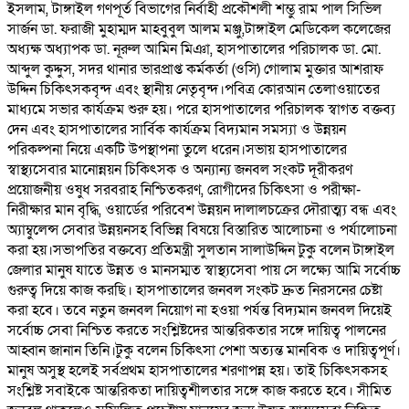
ইসলাম, টাঙ্গাইল গণপূর্ত বিভাগের নির্বাহী প্রকৌশলী শম্ভু রাম পাল সিভিল
সার্জন ডা. ফরাজী মুহাম্মদ মাহবুবুল আলম মঞ্জু,টাঙ্গাইল মেডিকেল কলেজের
অধ্যক্ষ অধ্যাপক ডা. নূরুল আমিন মিঞা, হাসপাতালের পরিচালক ডা. মো.
আব্দুল কুদ্দুস, সদর থানার ভারপ্রাপ্ত কর্মকর্তা (ওসি) গোলাম মুক্তার আশরাফ
উদ্দিন চিকিৎসকবৃন্দ এবং স্থানীয় নেতৃবৃন্দ।পবিত্র কোরআন তেলাওয়াতের
মাধ্যমে সভার কার্যক্রম শুরু হয়। পরে হাসপাতালের পরিচালক স্বাগত বক্তব্য
দেন এবং হাসপাতালের সার্বিক কার্যক্রম বিদ্যমান সমস্যা ও উন্নয়ন
পরিকল্পনা নিয়ে একটি উপস্থাপনা তুলে ধরেন।সভায় হাসপাতালের
স্বাস্থ্যসেবার মানোন্নয়ন চিকিৎসক ও অন্যান্য জনবল সংকট দূরীকরণ
প্রয়োজনীয় ওষুধ সরবরাহ নিশ্চিতকরণ, রোগীদের চিকিৎসা ও পরীক্ষা-
নিরীক্ষার মান বৃদ্ধি, ওয়ার্ডের পরিবেশ উন্নয়ন দালালচক্রের দৌরাত্ম্য বন্ধ এবং
অ্যাম্বুলেন্স সেবার উন্নয়নসহ বিভিন্ন বিষয়ে বিস্তারিত আলোচনা ও পর্যালোচনা
করা হয়।সভাপতির বক্তব্যে প্রতিমন্ত্রী সুলতান সালাউদ্দিন টুকু বলেন টাঙ্গাইল
জেলার মানুষ যাতে উন্নত ও মানসম্মত স্বাস্থ্যসেবা পায় সে লক্ষ্যে আমি সর্বোচ্চ
গুরুত্ব দিয়ে কাজ করছি। হাসপাতালের জনবল সংকট দ্রুত নিরসনের চেষ্টা
করা হবে। তবে নতুন জনবল নিয়োগ না হওয়া পর্যন্ত বিদ্যমান জনবল দিয়েই
সর্বোচ্চ সেবা নিশ্চিত করতে সংশ্লিষ্টদের আন্তরিকতার সঙ্গে দায়িত্ব পালনের
আহ্বান জানান তিনি।টুকু বলেন চিকিৎসা পেশা অত্যন্ত মানবিক ও দায়িত্বপূর্ণ।
মানুষ অসুস্থ হলেই সর্বপ্রথম হাসপাতালের শরণাপন্ন হয়। তাই চিকিৎসকসহ
সংশ্লিষ্ট সবাইকে আন্তরিকতা দায়িত্বশীলতার সঙ্গে কাজ করতে হবে। সীমিত