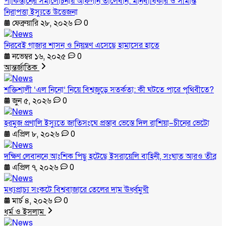
পাকিস্তানের সমালোচনায় আফগান তালেবান: মানবাধিকার ও সীমান্ত
নিরাপত্তা ইস্যুতে উত্তেজনা
ফেব্রুয়ারি ২৮, ২০২৬
0
নিরবেই গাজার শাসন ও নিয়ন্ত্রণ এসেছে হামাসের হাতে
নভেম্বর ১৬, ২০২৫
0
আন্তর্জাতিক
শক্তিশালী ‘এল নিনো’ নিয়ে বিশ্বজুড়ে সতর্কতা: কী ঘটতে পারে পৃথিবীতে?
জুন ৫, ২০২৬
0
হরমুজ প্রণালি ইস্যুতে জাতিসংঘে প্রস্তাব ভেস্তে দিল রাশিয়া–চীনের ভেটো
এপ্রিল ৮, ২০২৬
0
দক্ষিণ লেবাননে আংশিক পিছু হটেছে ইসরায়েলি বাহিনী, সংঘাত আরও তীব্র
এপ্রিল ৭, ২০২৬
0
মধ্যপ্রাচ্য সংকটে বিশ্ববাজারে তেলের দাম ঊর্ধ্বমুখী
মার্চ ৪, ২০২৬
0
ধর্ম ও ইসলাম