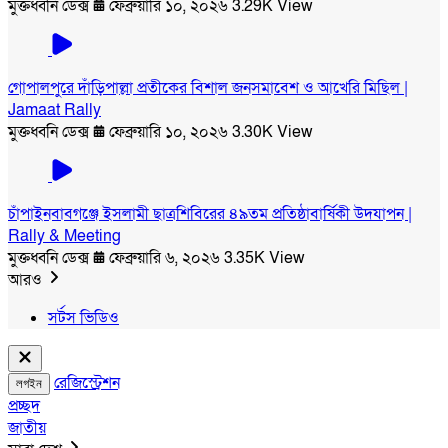
মুক্তধ্বনি ডেক্স
ফেব্রুয়ারি ১০, ২০২৬
3.29K View
গোপালপুরে দাঁড়িপাল্লা প্রতীকের বিশাল জনসমাবেশ ও আখেরি মিছিল |
Jamaat Rally
মুক্তধ্বনি ডেক্স
ফেব্রুয়ারি ১০, ২০২৬
3.30K View
চাঁপাইনবাবগঞ্জে ইসলামী ছাত্রশিবিরের ৪৯তম প্রতিষ্ঠাবার্ষিকী উদযাপন |
Rally & Meeting
মুক্তধ্বনি ডেক্স
ফেব্রুয়ারি ৬, ২০২৬
3.35K View
আরও
সর্টস ভিডিও
রেজিস্ট্রেশন
লগইন
প্রচ্ছদ
জাতীয়