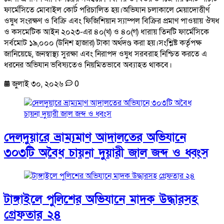
ফার্মেসিতে মোবাইল কোর্ট পরিচালিত হয়।অভিযান চলাকালে মেয়াদোত্তীর্ণ
ওষুধ সংরক্ষণ ও বিক্রি এবং ফিজিশিয়ান স্যাম্পল বিক্রির প্রমাণ পাওয়ায় ঔষধ
ও কসমেটিক আইন ২০২৩-এর ৪০(খ) ও ৪০(গ) ধারায় তিনটি ফার্মেসিকে
সর্বমোট ১৯,০০০ (উনিশ হাজার) টাকা অর্থদণ্ড করা হয়।সংশ্লিষ্ট কর্তৃপক্ষ
জানিয়েছে, জনস্বাস্থ্য সুরক্ষা এবং নিরাপদ ওষুধ সরবরাহ নিশ্চিত করতে এ
ধরনের অভিযান ভবিষ্যতেও নিয়মিতভাবে অব্যাহত থাকবে।
জুলাই ৩০, ২০২৬
0
দেলদুয়ারে ভ্রাম্যমাণ আদালতের অভিযানে
৩০৩টি অবৈধ চায়না দুয়ারী জাল জব্দ ও ধ্বংস
টাঙ্গাইলে পুলিশের অভিযানে মাদক উদ্ধারসহ
গ্রেফতার ২৪