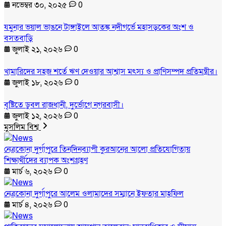
নভেম্বর ৩০, ২০২৫
0
যমুনার ভয়াল ভাঙনে টাঙ্গাইলে আতঙ্ক নদীগর্ভে মহাসড়কের অংশ ও
বসতবাড়ি
জুলাই ২১, ২০২৬
0
খামারিদের সহজ শর্তে ঋণ দেওয়ার আশ্বাস মৎস্য ও প্রাণিসম্পদ প্রতিমন্ত্রীর।
জুলাই ১৮, ২০২৬
0
বৃষ্টিতে ডুবল রাজধানী, দুর্ভোগে নগরবাসী।
জুলাই ১২, ২০২৬
0
মুসলিম বিশ্ব
নেত্রকোনা দুর্গাপুরে তিনদিনব্যাপী কুরআনের আলো প্রতিযোগিতায়
শিক্ষার্থীদের ব্যাপক অংশগ্রহণ
মার্চ ৬, ২০২৬
0
নেত্রকোনা দুর্গাপুরে আলেম ওলামাদের সম্মানে ইফতার মাহফিল
মার্চ ৪, ২০২৬
0