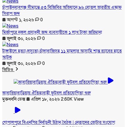
চাঁপাইনবাবগঞ্জ সীমান্তে ৫৩ বিজিবির অভিযানে ৯৬ বোতল ভারতীয় এস্কাফ
সিরাপ জব্দ
আগস্ট ১, ২০২৬
0
মির্জাপুরে নকল প্রসাধনী জব্দ ব্যবসায়ীকে ১ লাখ টাকা জরিমানা
জুলাই ৩০, ২০২৬
0
টাঙ্গাইলে হত্যা-দস্যুতা-চাঁদাবাজিসহ ১১ মামলার আসামি শান্ত র‍্যাবের হাতে
আটক
জুলাই ৩০, ২০২৬
0
ভিডিও
কাবারিয়াবাড়িয়ায় ঐতিহ্যবাহী ফুটবল প্রতিযোগিতা শুরু
মুক্তধ্বনি ডেক্স
এপ্রিল ১৮, ২০২৬
2.60K View
গোপালপুরে বিএনপির নির্বাচনী উঠান বৈঠক | নেতাদের ভোটার সংযোগ