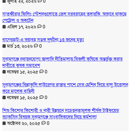
জুলাই ২২, ২০২৬
0
সাতক্ষীরার ফিলিং স্টেশনগুলোতে তেল সরবরাহের তদারকি, অভাবে থাকছে
পেট্রোল ও অকটেন
এপ্রিল ১৭, ২০২৬
0
বাগেরহাট-এ ভয়াবহ সড়ক দুর্ঘটনা,১৩ জনের মৃত্যু
মার্চ ১৩, ২০২৬
0
সুনামগঞ্জে নবায়নযোগ্য জ্বালানি নীতিমালায় বিজলী কৃষিকে অন্তর্ভুক্ত করার
দাবীতে কৃষক সমাবেশ
নভেম্বর ১৫, ২০২৫
0
সুনামগঞ্জের বিন্নাকুলি লাউরেগর রাস্তার পাশে সেভ মেশিন দিয়ে বালু উত্তোলন
করে মালেক বাহিনী
নভেম্বর ১৫, ২০২৫
0
শিশু কিশোর কিশোরী ও নারী উন্নয়নে সচেতনতামূলক শীর্ষক টাইফয়েড
ভ্যাকসিন বিষয়ক সুনামগঞ্জে সাংবাদিকদের নিয়ে কর্মশালা
অক্টোবর ২০, ২০২৫
0