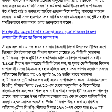
জনবল থাকলেও সম্মিলিত প্রচেষ্টায় মানুষের জন্য উন্নত স্বাস্থ্যসেবা নিশ্চিত
করা সম্ভব।এ সময় তিনি সরকারি কর্মকর্তা-কর্মচারীদের দলীয় পরিচয়ের
ঊর্ধ্বে উঠে রাষ্ট্র ও জনগণের স্বার্থকে প্রাধান্য দিয়ে দায়িত্ব পালনের আহ্বান
জানান। একই সঙ্গে হাসপাতালের সার্বিক সেবার মানোন্নয়নে সংশ্লিষ্ট সবাইকে
সমন্বিতভাবে কাজ করার ওপর গুরুত্বারোপ করেন।
শিবগঞ্জ সীমান্তে ৫৯ বিজিবি’র জোড়া অভিযান ফেন্সিডিলের বিকল্প
নেশাজাতীয় সিরাপের বিশাল চালান জব্দ
সীমান্ত এলাকায় মাদক ও চোরাচালান বিরোধী জিরো টলারেন্স নীতির অংশ
হিসেবে চাঁপাইনবাবগঞ্জে বিশাল সাফল্য পেয়েছে ৫৯ বিজিবি (মহানন্দা
ব্যাটালিয়ন)। পৃথক দুটি বিশেষ অভিযান চালিয়ে বিপুল পরিমাণ ভারতীয়
‘Eskuf’ সিরাপ জব্দ করেছে বিজিবি টহল দল, যা মূলত ফেন্সিডিলের বিকল্প
নেশাজাতীয় দ্রব্য হিসেবে ব্যবহৃত হচ্ছিল। ​মধ্যরাতের গোপন সংবাদে চিরুনি
অভিযানের ভিত্তিতে গত ০৬ জুলাই ২০২৬ তারিখ রাতে মহানন্দা
ব্যাটালিয়নের দুটি চৌকস দল এই অভিযান পরিচালনা করে। ​ (সোনামসজিদ
বিওপি): সীমান্ত পিলার ১৮৫/১৩-এস থেকে আনুমানিক ৩ কিলোমিটার
বাংলাদেশের অভ্যন্তরে শিবগঞ্জ থানাধীন শাহাবাজপুর ইউনিয়নের গোপালপুর
গ্রামের পাকা রাস্তার উপর অভিযান চালানো হয়। সেখান থেকে মালিকবিহীন
অবস্থায় ২০০ বোতল ভারতীয় ‘Eskuf’ সিরাপ উদ্ধার করা হয়। ​দ্বিতীয়
অভিযান (চৌকা বিওপি): সীমান্ত পিলার ১৭৫/২-এস থেকে মাত্র ৪০০ গজ