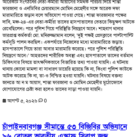
আরেকটি সংগঠনের নেতা-কর্মীরা আয়াসের সমর্থক পরিচয় দিয়ে শান্তা
ফারজানা ও এনডিবির চেয়ারম্যান মোমিন মেহেদীর সঙ্গে আরেক দফা
মারামারিতে জড়ান বলে অভিযোগ পাওয়া গেছে। শান্তা ফারজানার পক্ষের
দাবি, মঞ্চ-২৪-এর নেতা-কর্মীরা তাদের হাসপাতালের ভেতরে কিছুক্ষণ আটকে
রেখেছিলেন। পরে পুলিশ গিয়ে পরিস্থিতি নিয়ন্ত্রণে আনে। শাহবাগ থানার
ভারপ্রাপ্ত কর্মকর্তা মো. মনিরুজ্জামান বলেন, ‘দুই পক্ষই প্রেসক্লাবে পাল্টাপাল্টি
কর্মসূচি পালন করছিল। একপর্যায়ে নিজেদের মধ্যে মারামারিতে জড়ায়।
হাসপাতালে গিয়ে তারা আবার মারামারি করেছে। পরে পুলিশ পরিস্থিতি
নিয়ন্ত্রণে আনে।’ আহতদের শারীরিক অবস্থা এবং হাসপাতালে তাদের বর্তমান
চিকিৎসার বিষয়ে তাৎক্ষণিকভাবে বিস্তারিত তথ্য পাওয়া যায়নি। এ ঘটনায়
থানায় কোনো মামলা বা সাধারণ ডায়েরি হয়েছে কি না, কিংবা পুলিশ কাউকে
আটক করেছে কি না, তা-ও নিশ্চিত হওয়া যায়নি। ঘটনার বিষয়ে বক্তব্য
জানতে আ ন ম আয়াস, শান্তা ফারজানা ও মোমিন মেহেদীর মুঠোফোনে
যোগাযোগের চেষ্টা করা হলেও তাদের সাড়া পাওয়া যায়নি।
আগস্ট ৫, ২০২৬
0
চাঁপাইনবাবগঞ্জ সীমান্তে ৫৩ বিজিবির অভিযানে
৯৬ বোতল ভারতীয় এস্কাফ সিরাপ জব্দ