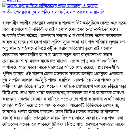
জাতীয় প্রেসক্লাবে দুই সংগঠনের সংঘর্ষ, হাসপাতালেও মারামারি
রাজধানীর জাতীয় প্রেসক্লাব এলাকায় পাল্টাপাল্টি কর্মসূচিকে কেন্দ্র করে নতুন
ধারা বাংলাদেশ (এনডিবি) ও রাষ্ট্র সংলাপ ফোরামের নেতা-কর্মীদের মধ্যে
সংঘর্ষের ঘটনা ঘটেছে। মঙ্গলবার সন্ধ্যায় এ সংঘর্ষে উভয় পক্ষের কয়েকজন
আহত হয়েছেন। শাহবাগ থানা-পুলিশ সূত্রে জানা যায়, গত শনিবার জুলাই গণ-
অভ্যুত্থান ও শহীদদের নিয়ে কটূক্তি করার অভিযোগ তুলে রাষ্ট্র সংলাপ
ফোরামের সদস্যসচিব আ ন ম আয়াস নতুন ধারা বাংলাদেশের ভাইস
চেয়ারম্যান শান্তা ফারজানাকে চড় মারেন। এর আগে ১ আগস্ট এনডিবির
কার্যালয়ে শান্তা ফারজানাকে মারধরের অভিযোগও রয়েছে। প্রত্যক্ষদর্শী ও
পুলিশ জানায়, ওই ঘটনার জেরে মঙ্গলবার সন্ধ্যায় জাতীয় প্রেসক্লাব এলাকায়
দুই সংগঠন আলাদা কর্মসূচি পালন করছিল। একপর্যায়ে উভয় পক্ষের নেতা-
কর্মীরা মারামারিতে জড়িয়ে পড়েন। সামাজিক যোগাযোগ মাধ্যমে ছড়িয়ে পড়া
ভিডিওতে দেখা যায়, শান্তা ফারজানাসহ কয়েকজন আ ন ম আয়াসকে মারধর
করছেন। একপর্যায়ে আয়াস মাটিতে পড়ে গেলে শান্তা ফারজানা একটি কালো
লোহার পাইপ দিয়ে তাকে আঘাত করেন। আরেকটি ভিডিওতে দেখা যায়,
আয়াসও পাল্টা আঘাত করছেন। তবে ভিডিওগুলোর সত্যতা স্বাধীনভাবে
যাচাই করা যায়নি। প্রেসক্লাবে মারামারির পর আহত অবস্থায় উভয় পক্ষ ঢাকা
মেডিকেল কলেজ হাসপাতালে চিকিৎসা নিতে যায়। সেখানে ‘মঞ্চ-২৪’ নামের