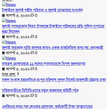
টাঙ্গাইলে জুলাই শহীদ পরিবার ও জুলাই যোদ্ধাদের সংবর্ধনা
আগস্ট ৫, ২০২৬
0
জুলাই গণঅভ্যুত্থান দিবস উপলক্ষে টাঙ্গাইলে শহিদদের প্রতি পুলিশ সুপারের
শ্রদ্ধা নিবেদন
আগস্ট ৫, ২০২৬
0
জুলাই অভ্যুত্থান স্মৃতি জাদুঘর কারও একক রাজনৈতিক ভাষ্য নয়: প্রধানমন্ত্রী
আগস্ট ৫, ২০২৬
0
বায়তুল মোকাররমে ১১ দলের গণসমাবেশে বিপুল জনসমাগম
আগস্ট ৫, ২০২৬
0
সারা দেশ
সকল সংবাদ
ময়মনসিংহ
রংপুর
বরিশাল
খুলনা
সিলেট
রাজশাহী
চট্টগ্রাম
ঢাকা
সরিষাবাড়ীতে বিসিডিএসের নতুন আহ্বায়ক কমিটি গঠন
আগস্ট ৬, ২০২৬
0
এনজিওর নামে গরু দেওয়ার প্রলোভন, অর্ধকোটি টাকা আত্মসাতের