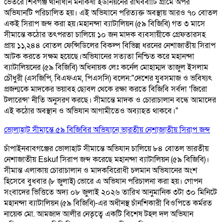
ভেতরে শিবগঞ্জ থানাধীন মনাকষা ইউনিয়নের রাঘববাটি গ্রামে অপর
অভিযানটি পরিচালিত হয়। এই অভিযানে পরিত্যক্ত অবস্থায় আরও ৭০ বোতল
একই সিরাপ জব্দ করা হয়। ​ মহানন্দা ব্যাটালিয়ন (৫৯ বিজিবি) গত ৩ মাসে
সীমান্তে কঠোর তৎপরতা চালিয়ে ১০ জন মাদক ব্যবসায়ীকে গ্রেফতারসহ
প্রায় ১১,২৪৪ বোতল ফেন্সিডিলের বিকল্প বিভিন্ন ধরনের নেশাজাতীয় সিরাপ
আটক করতে সক্ষম হয়েছে। ​ ​অভিযানের সত্যতা নিশ্চিত করে মহানন্দা
ব্যাটালিয়নের (৫৯ বিজিবি) অধিনায়ক লেঃ কর্নেল মোহাম্মদ তাজুল ইসলাম
চৌধুরী (এসজিপি, বিএফএম, পিএসসি) বলেন: ​"দেশের যুবসমাজ ও ভবিষ্যৎ
প্রজন্মকে মাদকের ভয়াবহ ছোবল থেকে রক্ষা করতে বিজিবি সর্বদা ‘জিরো
টলারেন্স’ নীতি অনুসরণ করছে। সীমান্তে মাদক ও চোরাচালান বন্ধে আমাদের
এই কঠোর অবস্থান ও অভিযান আগামীতেও অব্যাহত থাকবে।"
ভোলাহাট সীমান্তে ৫৯ বিজিবির অভিযানে ভারতীয় নেশাজাতীয় সিরাপ জব্দ
চাঁপাইনবাবগঞ্জের ভোলাহাট সীমান্তে অভিযান চালিয়ে ৮৪ বোতল ভারতীয়
নেশাজাতীয় Eskuf সিরাপ জব্দ করেছে মহানন্দা ব্যাটালিয়ন (৫৯ বিজিবি)।
সীমান্ত এলাকায় চোরাচালান ও মাদকবিরোধী চলমান অভিযানের অংশ
হিসেবে বুধবার (৮ জুলাই) ভোরে এ অভিযান পরিচালনা করা হয়। গোপন
সংবাদের ভিত্তিতে অদ্য ০৮ জুলাই ২০২৬ তারিখ আনুমানিক ৩টা ৩০ মিনিটে
মহানন্দা ব্যাটালিয়ন (৫৯ বিজিবি)-এর অধীনস্থ চাঁনশিকারী বিওপিতে কর্মরত
নায়েক মো. আমজাদ আলীর নেতৃত্বে একটি বিশেষ টহল দল অভিযান