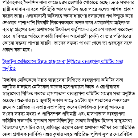
পরিবহনসহ দৈনন্দিন নানা কাজে চরম ভোগান্তি পোহাতে হচ্ছে। দ্রুত সমস্যার
স্থায়ী সমাধান না হলে পরিস্থিতি আরও জটিল হতে পারে বলেও আশঙ্কা প্রকাশ
করেন তারা। এলাকাবাসী অবিলম্বে জনসাধারণের চলাচলের পথ উন্মুক্ত করে
দেওয়ার পাশাপাশি বিষয়টি নিরপেক্ষভাবে তদন্ত করে প্রয়োজনীয় আইনগত
ব্যবস্থা গ্রহণের জন্য প্রশাসনের ঊর্ধ্বতন কর্তৃপক্ষের হস্তক্ষেপ কামনা করেছেন।
তবে এ বিষয়ে অভিযোগকারী বিলকিস আনোয়ারী (রুমি) বা তার পরিবারের
কোনো বক্তব্য পাওয়া যায়নি। তাদের বক্তব্য পাওয়া গেলে তা গুরুত্বের সঙ্গে
প্রকাশ করা হবে।
টাঙ্গাইল মেডিকেলে উন্নত স্বাস্থ্যসেবা নিশ্চিতে ব্যবস্থাপনা কমিটির সভা
অনুষ্ঠিত
টাঙ্গাইল মেডিকেলে উন্নত স্বাস্থ্যসেবা নিশ্চিতে ব্যবস্থাপনা কমিটির সভা
অনুষ্ঠিত টাঙ্গাইল মেডিকেল কলেজ হাসপাতালে উন্নত ও রোগীবান্ধব
স্বাস্থ্যসেবা নিশ্চিত করতে হাসপাতাল ব্যবস্থাপনা কমিটির সমন্বয় সভা অনুষ্ঠিত
হয়েছে। শুক্রবার (১০ জুলাই) সকাল সাড়ে ১০টায় হাসপাতালের কনফারেন্স
রুমে আয়োজিত এ সভায় সভাপতিত্ব করেন টাঙ্গাইল-৫ (সদর) আসনের
সংসদ সদস্য মৎস্য ও প্রাণিসম্পদ প্রতিমন্ত্রী এবং হাসপাতাল ব্যবস্থাপনা
কমিটির সভাপতি সুলতান সালাউদ্দিন টুকু।সভায় উপস্থিত ছিলেন স্বাস্থ্যসেবা
বিভাগের যুগ্মসচিব মো.মুস্তাফিজুর রহমান জেলা প্রশাসক শরীফা হক অতিরিক্ত
জেলা প্রশাসক (সার্বিক) সঞ্জয় কুমার মহন্ত অতিরিক্ত পুলিশ সুপার মো.রবিউল