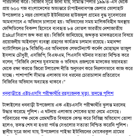
পরিচালনা করে। বিজিবি সূত্রে জানা যায়, সীমান্ত পিলার ১৯৯/৪-এস থেকে
প্রায় ৬০০ গজ বাংলাদেশের অভ্যন্তরে চাঁপাইনবাবগঞ্জ জেলার ভোলাহাট
উপজেলার ১ নম্বর ভোলাহাট ইউনিয়নের হাউজফুল গ্রামের বুদ্ধ সুবেদারের
আমবাগানে এ অভিযান চালানো হয়। অভিযানের সময় মালিকবিহীন অবস্থায়
ফেন্সিডিলের বিকল্প হিসেবে ব্যবহৃত ৮৪ বোতল ভারতীয় নেশাজাতীয়
Eskuf সিরাপ জব্দ করা হয়। বিজিবি জানিয়েছে, জব্দকৃত মাদকদ্রব্যের বিষয়ে
প্রয়োজনীয় আইনানুগ ব্যবস্থা গ্রহণের কার্যক্রম চলমান রয়েছে। মহানন্দা
ব্যাটালিয়ন (৫৯ বিজিবি)-এর অধিনায়ক লেফটেন্যান্ট কর্নেল মোহাম্মদ তাজুল
ইসলাম চৌধুরী, এসজিপি, বিএফএম, পিএসসি ঘটনার সত্যতা নিশ্চিত করে
বলেন, “বিজিবি দেশের যুবসমাজ ও ভবিষ্যৎ প্রজন্মকে মাদকের ভয়াবহতা
থেকে রক্ষা করতে জিরো টলারেন্স নীতি অনুসরণ করে নিরলসভাবে কাজ করে
যাচ্ছে। পাশাপাশি সীমান্ত এলাকায় সব ধরনের চোরাচালান প্রতিরোধে
বিজিবির অভিযান অব্যাহত থাকবে।”
ধনবাড়ীতে এইচএসসি পরীক্ষার্থীর রহস্যজনক মৃত্যু, তদন্তে পুলিশ
টাঙ্গাইলের ধনবাড়ী উপজেলায় এক এইচএসসি পরীক্ষার্থীর ঝুলন্ত মরদেহ
উদ্ধার করেছে পুলিশ। এ ঘটনায় এলাকায় শোকের ছায়া নেমে এসেছে।
পরিবারের পক্ষ থেকে প্রেমঘটিত বিষয়কে কেন্দ্র করে বিভিন্ন অভিযোগ তোলা
হলেও, তদন্ত শেষ না হওয়া পর্যন্ত সেগুলোর সত্যতা নিশ্চিত করেনি পুলিশ।
স্থানীয় সূত্রে জানা যায়, উপজেলার পাইস্কা ইউনিয়নের ধোকেরকুল গ্রামের