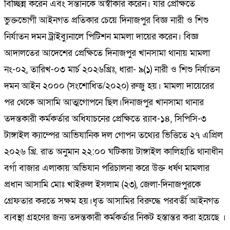
বিচ্ছিন্ন করেন এবং সন্তানকে অস্বীকার করেন। যার প্রেক্ষিতে
ভুক্তভোগী আইনগত প্রতিকার চেয়ে দিনাজপুর বিজ্ঞ নারী ও শিশু
নির্যাতন দমন ট্রাইব্যুনালে পিটিশন মামলা দায়ের করেন। বিজ্ঞ
আদালতের আদেশের প্রেক্ষিতে দিনাজপুর খানসামা থানায় মামলা
নং-০২, তারিখ-০৩ মার্চ ২০২৬খ্রিঃ, ধারা- ৯(১) নারী ও শিশু নির্যাতন
দমন আইন ২০০০ (সংশোধিত/২০২০) রুজু হয়। মামলা দায়েরের
পর থেকে আসামি আত্মগোপনে ছিল।দিনাজপুর খানসামা থানার
তদন্তকারী কর্মকর্তার অধিযাচনের প্রেক্ষিতে র‌্যাব-১৪, সিপিসি-৩
টাঙ্গাইল ক্যাম্পের আভিযানিক দল গোপন তথ্যের ভিত্তিতে ২৭ এপ্রিল
২০২৬ খ্রি. রাত অনুমান ২২:০০ ঘটিকায় টাঙ্গাইল কালিহাতি থানাধীন
বর্গা বাজার এলাকায় অভিযান পরিচালনা করে উক্ত ধর্ষণ মামলার
প্রধান আসামি মোঃ খাইরুল ইসলাম (২৩), জেলা-দিনাজপুরকে
গ্রেফতার করতে সক্ষম হয়।ধৃত আসামির বিরুদ্ধে পরবর্তী আইনগত
ব্যবস্থা গ্রহণের জন্য তদন্তকারী কর্মকর্তার নিকট হস্তান্তর করা হয়েছে ।