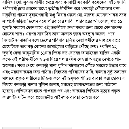
বাসিন্দা মো. সুরুজ আলীর মেয়ে এবং ধনবাড়ী সরকারি কলেজের এইচএসসি
পরীক্ষার্থী (চার বোনের মধ্যে তৃতীয়) দীর্ঘদিন ধরে ধনবাড়ী পৌরসভার বন্দ-
টাকুরিয়া গ্রামের দুবাইপ্রবাসী মঞ্জু মিয়ার ছেলে মো. মারুফ হোসেন শান্তর সঙ্গে
সম্পর্কে জড়িত ছিলেন বলে পরিবারের দাবি। পরিবারের অভিযোগ, গত ১১
জুলাই সকালে ফোন করে ওই তরুণীকে দেখা করার জন্য ডেকে নেন মারুফ
হোসেন শান্ত। এরপর সারাদিন তারা অজ্ঞাত স্থানে অবস্থান করেন। পরে
বিষয়টি জানাজানি হলে ছেলের পরিবার স্থানীয় নেতাকর্মীদের মাধ্যমে রাতে
মেয়েটিকে তার বড় বোনের জামাইয়ের বাড়িতে পৌঁছে দেয়। পরদিন ১২
জুলাই বেলা আনুমানিক ১১টার দিকে বড় বোনের জামাইয়ের বাড়ির একটি
কক্ষে ওই পরীক্ষার্থীকে ওড়না দিয়ে গলায় ফাঁস দেওয়া অবস্থায় দেখতে পান
স্বজনরা। খবর পেয়ে ধনবাড়ী থানা পুলিশ ঘটনাস্থলে পৌঁছে মরদেহ উদ্ধার করে
এবং ময়নাতদন্তের জন্য পাঠায়। নিহতের পরিবারের দাবি, ঘটনার সুষ্ঠু তদন্তের
মাধ্যমে প্রকৃত দায়ীদের চিহ্নিত করে দৃষ্টান্তমূলক শাস্তির ব্যবস্থা করা হোক। এ
বিষয়ে ধনবাড়ী থানার পুলিশ জানায়, মরদেহ ময়নাতদন্তের জন্য পাঠানো
হয়েছে। প্রতিবেদন হাতে পাওয়ার পর এবং তদন্তের ভিত্তিতে মৃত্যুর প্রকৃত
কারণ উদঘাটন করে প্রয়োজনীয় আইনগত ব্যবস্থা নেওয়া হবে।