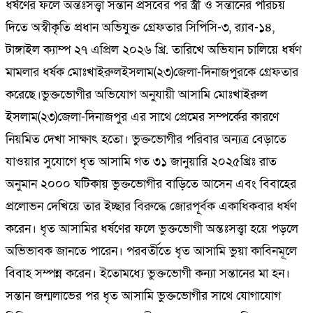
ধর্ষণের ফলে অন্তঃসত্ত্বা সন্তান প্রসবের পর স্ত্রী ও সন্তানের পরিচয়
দিতে অস্বীকৃতি প্রধান অভিযুক্ত গ্রেফতার সিপিসি-৩, র‍্যাব-১৪,
টাঙ্গাইল ক্যাম্প ২৭ এপ্রিল ২০২৬ খ্রি. তারিখে অভিযান চালিয়ে ধর্ষণ
মামলার ধর্ষক মোঃখাইরুলইসলাম(২৩)জেলা-দিনাজপুরকে গ্রেফতার
করেছে।ভুক্তভোগীর অভিযোগ অনুযায়ী আসামি মোঃখাইরুল
ইসলাম(২৩)জেলা-দিনাজপুর এর সাথে প্রেমের সম্পর্কের কারণে
নিয়মিত দেখা সাক্ষাৎ হতো। ভুক্তভোগীর পরিবার অন্যত্র বেড়াতে
যাওয়ার সুযোগে ধৃত আসামি গত ৩১ জানুয়ারি ২০২৫খ্রিঃ রাত
অনুমান ২০০০ ঘটিকায় ভুক্তভোগীর বাড়িতে আসেন এবং বিবাহের
প্রলোভন দেখিয়ে তার ইচ্ছার বিরুদ্ধে জোরপূর্বক একাধিকবার ধর্ষণ
করেন। ধৃত আসামির ধর্ষণের ফলে ভুক্তভোগী অন্তঃসত্ত্বা হয়ে পড়লে
অভিভাবক জানতে পারেন। পরবর্তীতে ধৃত আসামি ভুয়া কাবিনমূলে
বিবাহ সম্পন্ন করেন। ইতোমধ্যে ভুক্তভোগী কন্যা সন্তানের মা হন।
সন্তান জন্মলাভের পর ধৃত আসামি ভুক্তভোগীর সাথে যোগাযোগ