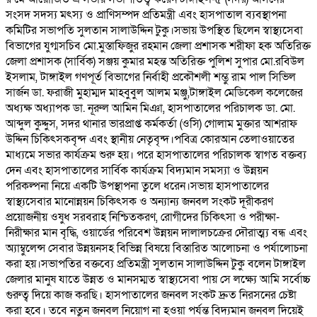
সংসদ সদস্য মৎস্য ও প্রাণিসম্পদ প্রতিমন্ত্রী এবং হাসপাতাল ব্যবস্থাপনা
কমিটির সভাপতি সুলতান সালাউদ্দিন টুকু।সভায় উপস্থিত ছিলেন স্বাস্থ্যসেবা
বিভাগের যুগ্মসচিব মো.মুস্তাফিজুর রহমান জেলা প্রশাসক শরীফা হক অতিরিক্ত
জেলা প্রশাসক (সার্বিক) সঞ্জয় কুমার মহন্ত অতিরিক্ত পুলিশ সুপার মো.রবিউল
ইসলাম, টাঙ্গাইল গণপূর্ত বিভাগের নির্বাহী প্রকৌশলী শম্ভু রাম পাল সিভিল
সার্জন ডা. ফরাজী মুহাম্মদ মাহবুবুল আলম মঞ্জু,টাঙ্গাইল মেডিকেল কলেজের
অধ্যক্ষ অধ্যাপক ডা. নূরুল আমিন মিঞা, হাসপাতালের পরিচালক ডা. মো.
আব্দুল কুদ্দুস, সদর থানার ভারপ্রাপ্ত কর্মকর্তা (ওসি) গোলাম মুক্তার আশরাফ
উদ্দিন চিকিৎসকবৃন্দ এবং স্থানীয় নেতৃবৃন্দ।পবিত্র কোরআন তেলাওয়াতের
মাধ্যমে সভার কার্যক্রম শুরু হয়। পরে হাসপাতালের পরিচালক স্বাগত বক্তব্য
দেন এবং হাসপাতালের সার্বিক কার্যক্রম বিদ্যমান সমস্যা ও উন্নয়ন
পরিকল্পনা নিয়ে একটি উপস্থাপনা তুলে ধরেন।সভায় হাসপাতালের
স্বাস্থ্যসেবার মানোন্নয়ন চিকিৎসক ও অন্যান্য জনবল সংকট দূরীকরণ
প্রয়োজনীয় ওষুধ সরবরাহ নিশ্চিতকরণ, রোগীদের চিকিৎসা ও পরীক্ষা-
নিরীক্ষার মান বৃদ্ধি, ওয়ার্ডের পরিবেশ উন্নয়ন দালালচক্রের দৌরাত্ম্য বন্ধ এবং
অ্যাম্বুলেন্স সেবার উন্নয়নসহ বিভিন্ন বিষয়ে বিস্তারিত আলোচনা ও পর্যালোচনা
করা হয়।সভাপতির বক্তব্যে প্রতিমন্ত্রী সুলতান সালাউদ্দিন টুকু বলেন টাঙ্গাইল
জেলার মানুষ যাতে উন্নত ও মানসম্মত স্বাস্থ্যসেবা পায় সে লক্ষ্যে আমি সর্বোচ্চ
গুরুত্ব দিয়ে কাজ করছি। হাসপাতালের জনবল সংকট দ্রুত নিরসনের চেষ্টা
করা হবে। তবে নতুন জনবল নিয়োগ না হওয়া পর্যন্ত বিদ্যমান জনবল দিয়েই