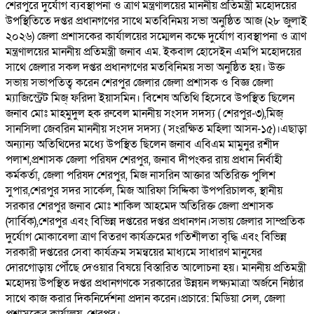
শেরপুরে দুর্যোগ ব্যবস্থাপনা ও ত্রাণ মন্ত্রণালয়ের মাননীয় প্রতিমন্ত্রী মহোদয়ের
উপস্থিতিতে দপ্তর প্রধানগণের সাথে মতবিনিময় সভা অনুষ্ঠিত আজ (২৮ জুলাই
২০২৬) জেলা প্রশাসকের কার্যালয়ের সম্মেলন কক্ষে দুর্যোগ ব্যবস্থাপনা ও ত্রাণ
মন্ত্রণালয়ের মাননীয় প্রতিমন্ত্রী জনাব এম. ইকবাল হোসেইন এমপি মহোদয়ের
সাথে জেলার সকল দপ্তর প্রধানগণের মতবিনিময় সভা অনুষ্ঠিত হয়। উক্ত
সভায় সভাপতিত্ব করেন শেরপুর জেলার জেলা প্রশাসক ও বিজ্ঞ জেলা
ম্যাজিস্ট্রেট মিজ্ ফরিদা ইয়াসমিন। বিশেষ অতিথি হিসেবে উপস্থিত ছিলেন
জনাব মোঃ মাহমুদুল হক রুবেল মাননীয় সংসদ সদস্য ( শেরপুর-৩),মিজ্
সানসিলা জেবরিন মাননীয় সংসদ সদস্য ( সংরক্ষিত মহিলা আসন-১৫)।এছাড়া
অন্যান্য অতিথিদের মধ্যে উপস্থিত ছিলেন জনাব এবিএম মামুনুর রশীদ
পলাশ,প্রশাসক জেলা পরিষদ শেরপুর, জনাব দীপংকর রায় প্রধান নির্বাহী
কর্মকর্তা, জেলা পরিষদ শেরপুর, মিজ নাসরিন আক্তার অতিরিক্ত পুলিশ
সুপার,শেরপুর সদর সার্কেল, মিজ আরিফা সিদ্দিকা উপপরিচালক, স্থানীয়
সরকার শেরপুর জনাব মোঃ শাকিল আহমেদ অতিরিক্ত জেলা প্রশাসক
(সার্বিক),শেরপুর এবং বিভিন্ন দপ্তরের দপ্তর প্রধানগন।সভায় জেলার সাম্প্রতিক
দুর্যোগ মোকাবেলা ত্রাণ বিতরণ কার্যক্রমের গতিশীলতা বৃদ্ধি এবং বিভিন্ন
সরকারী দপ্তরের সেবা কার্যক্রম সমন্বয়ের মাধ্যমে সাধারণ মানুষের
দোরগোড়ায় পৌঁছে দেওয়ার বিষয়ে বিস্তারিত আলোচনা হয়। মাননীয় প্রতিমন্ত্রী
মহোদয় উপস্থিত দপ্তর প্রধানগণকে সরকারের উন্নয়ন লক্ষ্যমাত্রা অর্জনে নিষ্ঠার
সাথে কাজ করার দিকনির্দেশনা প্রদান করেন।প্রচারে: মিডিয়া সেল, জেলা
প্রশাসকের কার্যালয়, শেরপুর।