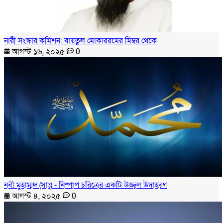
নারী সংস্কার কমিশন: বায়তুল মোকাররমের মিম্বর থেকে
আগস্ট ১৬, ২০২৫
0
নবী মুহাম্মদ (সাঃ) - নিষ্পাপ চরিত্রের একটি উজ্জ্বল উদাহরণ
আগস্ট ৪, ২০২৫
0