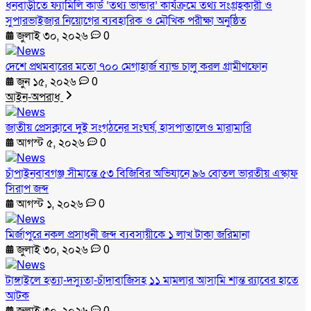
ধনবাড়ীতে ফ্যামিলি কার্ড ‘তথ্য ভান্ডার’ কার্যক্রমে তথ্য সংগ্রহকারী ও
সুপারভাইজার নিয়োগের ব্যবহারিক ও মৌখিক পরীক্ষা অনুষ্ঠিত
জুলাই ৩০, ২০২৬
0
দেশে প্রথমবারের মতো ৭০০ মেগাহার্জ ব্যান্ড চালু করল গ্রামীণফোন
জুন ১৫, ২০২৬
0
আইন-অপরাধ
জাতীয় প্রেসক্লাবে দুই সংগঠনের সংঘর্ষ, হাসপাতালেও মারামারি
আগস্ট ৫, ২০২৬
0
চাঁপাইনবাবগঞ্জ সীমান্তে ৫৩ বিজিবির অভিযানে ৯৬ বোতল ভারতীয় এস্কাফ
সিরাপ জব্দ
আগস্ট ১, ২০২৬
0
মির্জাপুরে নকল প্রসাধনী জব্দ ব্যবসায়ীকে ১ লাখ টাকা জরিমানা
জুলাই ৩০, ২০২৬
0
টাঙ্গাইলে হত্যা-দস্যুতা-চাঁদাবাজিসহ ১১ মামলার আসামি শান্ত র‍্যাবের হাতে
আটক
জুলাই ৩০, ২০২৬
0