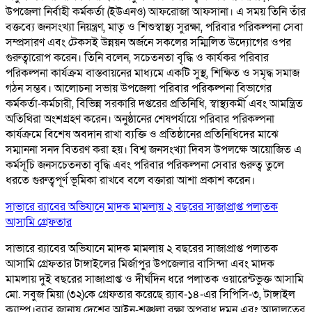
উপজেলা নির্বাহী কর্মকর্তা (ইউএনও) আফরোজা আফসানা। এ সময় তিনি তাঁর
বক্তব্যে জনসংখ্যা নিয়ন্ত্রণ, মাতৃ ও শিশুস্বাস্থ্য সুরক্ষা, পরিবার পরিকল্পনা সেবা
সম্প্রসারণ এবং টেকসই উন্নয়ন অর্জনে সকলের সম্মিলিত উদ্যোগের ওপর
গুরুত্বারোপ করেন। তিনি বলেন, সচেতনতা বৃদ্ধি ও কার্যকর পরিবার
পরিকল্পনা কার্যক্রম বাস্তবায়নের মাধ্যমে একটি সুস্থ, শিক্ষিত ও সমৃদ্ধ সমাজ
গঠন সম্ভব। আলোচনা সভায় উপজেলা পরিবার পরিকল্পনা বিভাগের
কর্মকর্তা-কর্মচারী, বিভিন্ন সরকারি দপ্তরের প্রতিনিধি, স্বাস্থ্যকর্মী এবং আমন্ত্রিত
অতিথিরা অংশগ্রহণ করেন। অনুষ্ঠানের শেষপর্যায়ে পরিবার পরিকল্পনা
কার্যক্রমে বিশেষ অবদান রাখা ব্যক্তি ও প্রতিষ্ঠানের প্রতিনিধিদের মাঝে
সম্মাননা সনদ বিতরণ করা হয়। বিশ্ব জনসংখ্যা দিবস উপলক্ষে আয়োজিত এ
কর্মসূচি জনসচেতনতা বৃদ্ধি এবং পরিবার পরিকল্পনা সেবার গুরুত্ব তুলে
ধরতে গুরুত্বপূর্ণ ভূমিকা রাখবে বলে বক্তারা আশা প্রকাশ করেন।
সাভারে র‌্যাবের অভিযানে মাদক মামলায় ২ বছরের সাজাপ্রাপ্ত পলাতক
আসামি গ্রেফতার
সাভারে র‌্যাবের অভিযানে মাদক মামলায় ২ বছরের সাজাপ্রাপ্ত পলাতক
আসামি গ্রেফতার টাঙ্গাইলের মির্জাপুর উপজেলার বাসিন্দা এবং মাদক
মামলায় দুই বছরের সাজাপ্রাপ্ত ও দীর্ঘদিন ধরে পলাতক ওয়ারেন্টভুক্ত আসামি
মো. সবুজ মিয়া (৩২)কে গ্রেফতার করেছে র‌্যাব-১৪-এর সিপিসি-৩, টাঙ্গাইল
ক্যাম্প।র‌্যাব জানায় দেশের আইন-শৃঙ্খলা রক্ষা অপরাধ দমন এবং আদালতের