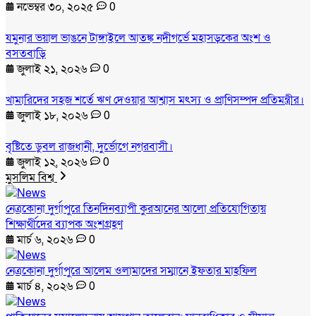
নভেম্বর ৩০, ২০২৫
0
যমুনার ভয়াল ভাঙনে টাঙ্গাইলে আতঙ্ক নদীগর্ভে মহাসড়কের অংশ ও
বসতবাড়ি
জুলাই ২১, ২০২৬
0
খামারিদের সহজ শর্তে ঋণ দেওয়ার আশ্বাস মৎস্য ও প্রাণিসম্পদ প্রতিমন্ত্রীর।
জুলাই ১৮, ২০২৬
0
বৃষ্টিতে ডুবল রাজধানী, দুর্ভোগে নগরবাসী।
জুলাই ১২, ২০২৬
0
মুসলিম বিশ্ব
নেত্রকোনা দুর্গাপুরে তিনদিনব্যাপী কুরআনের আলো প্রতিযোগিতায়
শিক্ষার্থীদের ব্যাপক অংশগ্রহণ
মার্চ ৬, ২০২৬
0
নেত্রকোনা দুর্গাপুরে আলেম ওলামাদের সম্মানে ইফতার মাহফিল
মার্চ ৪, ২০২৬
0