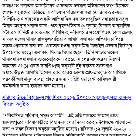
সাজাপ্রাপ্ত পলাতক আসামিদের গ্রেফতারে চলমান অভিযানের অংশ হিসেবে
গোপন সংবাদের ভিত্তিতে এ অভিযান পরিচালনা করা হয়।র‌্যাব-১৪-এর
সিপিসি-৩ টাঙ্গাইলের একটি আভিযানিক দল তথ্যপ্রযুক্তির সহায়তায় সবুজ
মিয়ার অবস্থান শনাক্ত করে। পরে বৃহস্পতিবার (৯ জুলাই) বিকেল আনুমানিক
৫টা ৪৫ মিনিটে র‌্যাব-৪-এর সিপিসি-২ নবীনগরের সহযোগিতায় ঢাকা জেলার
সাভার মডেল থানার রাজফুলবাড়িয়া রাজাঘাট এলাকায় অভিযান চালিয়ে
তাকে গ্রেফতার করা হয়।গ্রেফতার হওয়া সবুজ মিয়া টাঙ্গাইল জেলার মির্জাপুর
উপজেলার মহেড়া এলাকার সিরাজ মিয়ার ছেলে। তিনি সাভার মডেল
থানারমাদকমামলানং-৪০(০৬)২৩-এ ২০১৮ সালের মাদকদ্রব্য নিয়ন্ত্রণ
আইনের ৩৬(১) ধারার সারণি ৮(ক) অনুযায়ী দুই বছরের সাজাপ্রাপ্ত
ওয়ারেন্টভুক্ত আসামি ছিলেন।র‌্যাব আরও জানায় গ্রেফতারকৃত আসামিকে
পরবর্তী আইনানুগ ব্যবস্থা গ্রহণের জন্য সংশ্লিষ্ট ওয়ারেন্ট তামিলকারী
কর্মকর্তার কাছে হস্তান্তর করা হয়েছে।
সরিষাবাড়ীতে বিশ্ব জনসংখ্যা দিবস ২০২৬ উপলক্ষে আলোচনা সভা ও সনদ
বিতরণ অনুষ্ঠিত
"পরিকল্পিত পরিবার, সমৃদ্ধ আগামী"—এই প্রতিপাদ্যকে সামনে রেখে
জামালপুরের সরিষাবাড়ীতে বিশ্ব জনসংখ্যা দিবস ২০২৬ উপলক্ষে আলোচনা
সভা ও সনদ বিতরণ অনুষ্ঠান অনুষ্ঠিত হয়েছে। রবিবার (১২ জুলাই ২০২৬)
উপজেলা পরিবার পরিকল্পনা বিভাগ, সরিষাবাড়ী, জামালপুরের আয়োজনে এ