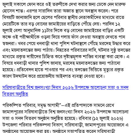
জুলাই সকালে ফোন করে ওই তরুণীকে দেখা করার জন্য ডেকে নেন মারুফ
হোসেন শান্ত। এরপর সারাদিন তারা অজ্ঞাত স্থানে অবস্থান করেন। পরে
বিষয়টি জানাজানি হলে ছেলের পরিবার স্থানীয় নেতাকর্মীদের মাধ্যমে রাতে
মেয়েটিকে তার বড় বোনের জামাইয়ের বাড়িতে পৌঁছে দেয়। পরদিন ১২
জুলাই বেলা আনুমানিক ১১টার দিকে বড় বোনের জামাইয়ের বাড়ির একটি
কক্ষে ওই পরীক্ষার্থীকে ওড়না দিয়ে গলায় ফাঁস দেওয়া অবস্থায় দেখতে পান
স্বজনরা। খবর পেয়ে ধনবাড়ী থানা পুলিশ ঘটনাস্থলে পৌঁছে মরদেহ উদ্ধার করে
এবং ময়নাতদন্তের জন্য পাঠায়। নিহতের পরিবারের দাবি, ঘটনার সুষ্ঠু তদন্তের
মাধ্যমে প্রকৃত দায়ীদের চিহ্নিত করে দৃষ্টান্তমূলক শাস্তির ব্যবস্থা করা হোক। এ
বিষয়ে ধনবাড়ী থানার পুলিশ জানায়, মরদেহ ময়নাতদন্তের জন্য পাঠানো
হয়েছে। প্রতিবেদন হাতে পাওয়ার পর এবং তদন্তের ভিত্তিতে মৃত্যুর প্রকৃত
কারণ উদঘাটন করে প্রয়োজনীয় আইনগত ব্যবস্থা নেওয়া হবে।
সরিষাবাড়ীতে বিশ্ব জনসংখ্যা দিবস ২০২৬ উপলক্ষে আলোচনা সভা ও সনদ
বিতরণ অনুষ্ঠিত
পরিকল্পিত পরিবার, সমৃদ্ধ আগামী"—এই প্রতিপাদ্যকে সামনে রেখে
জামালপুরের সরিষাবাড়ীতে বিশ্ব জনসংখ্যা দিবস ২০২৬ উপলক্ষে আলোচনা
সভা ও সনদ বিতরণ অনুষ্ঠান অনুষ্ঠিত হয়েছে। রবিবার (১২ জুলাই ২০২৬)
উপজেলা পরিবার পরিকল্পনা বিভাগ, সরিষাবাড়ী, জামালপুরের আয়োজনে এ
অনুষ্ঠানের আয়োজন করা হয়। অনুষ্ঠানে সভাপতিত্ব করেন সরিষাবাড়ী