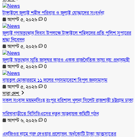
টাঙ্গাইলে জুলাই শহীদ পরিবার ও জুলাই যোদ্ধাদের সংবর্ধনা
আগস্ট ৫, ২০২৬
0
জুলাই গণঅভ্যুত্থান দিবস উপলক্ষে টাঙ্গাইলে শহিদদের প্রতি পুলিশ সুপারের
শ্রদ্ধা নিবেদন
আগস্ট ৫, ২০২৬
0
জুলাই অভ্যুত্থান স্মৃতি জাদুঘর কারও একক রাজনৈতিক ভাষ্য নয়: প্রধানমন্ত্রী
আগস্ট ৫, ২০২৬
0
বায়তুল মোকাররমে ১১ দলের গণসমাবেশে বিপুল জনসমাগম
আগস্ট ৫, ২০২৬
0
সারা দেশ
সকল সংবাদ
ময়মনসিংহ
রংপুর
বরিশাল
খুলনা
সিলেট
রাজশাহী
চট্টগ্রাম
ঢাকা
সরিষাবাড়ীতে বিসিডিএসের নতুন আহ্বায়ক কমিটি গঠন
আগস্ট ৬, ২০২৬
0
এনজিওর নামে গরু দেওয়ার প্রলোভন, অর্ধকোটি টাকা আত্মসাতের