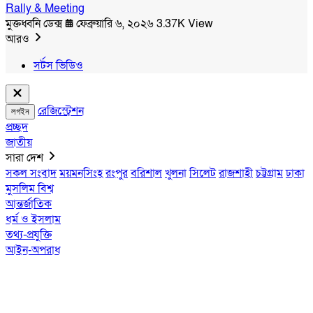
Rally & Meeting
মুক্তধ্বনি ডেক্স
ফেব্রুয়ারি ৬, ২০২৬
3.37K View
আরও
সর্টস ভিডিও
রেজিস্ট্রেশন
লগইন
প্রচ্ছদ
জাতীয়
সারা দেশ
সকল সংবাদ
ময়মনসিংহ
রংপুর
বরিশাল
খুলনা
সিলেট
রাজশাহী
চট্টগ্রাম
ঢাকা
মুসলিম বিশ্ব
আন্তর্জাতিক
ধর্ম ও ইসলাম
তথ্য-প্রযুক্তি
আইন-অপরাধ