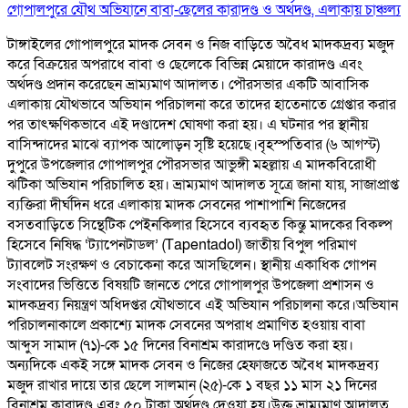
গোপালপুরে যৌথ অভিযানে বাবা-ছেলের কারাদণ্ড ও অর্থদণ্ড, এলাকায় চাঞ্চল্য
টাঙ্গাইলের গোপালপুরে মাদক সেবন ও নিজ বাড়িতে অবৈধ মাদকদ্রব্য মজুদ
করে বিক্রয়ের অপরাধে বাবা ও ছেলেকে বিভিন্ন মেয়াদে কারাদণ্ড এবং
অর্থদণ্ড প্রদান করেছেন ভ্রাম্যমাণ আদালত। পৌরসভার একটি আবাসিক
এলাকায় যৌথভাবে অভিযান পরিচালনা করে তাদের হাতেনাতে গ্রেপ্তার করার
পর তাৎক্ষণিকভাবে এই দণ্ডাদেশ ঘোষণা করা হয়। এ ঘটনার পর স্থানীয়
বাসিন্দাদের মাঝে ব্যাপক আলোড়ন সৃষ্টি হয়েছে।বৃহস্পতিবার (৬ আগস্ট)
দুপুরে উপজেলার গোপালপুর পৌরসভার আভুঙ্গী মহল্লায় এ মাদকবিরোধী
ঝটিকা অভিযান পরিচালিত হয়। ভ্রাম্যমাণ আদালত সূত্রে জানা যায়, সাজাপ্রাপ্ত
ব্যক্তিরা দীর্ঘদিন ধরে এলাকায় মাদক সেবনের পাশাপাশি নিজেদের
বসতবাড়িতে সিন্থেটিক পেইনকিলার হিসেবে ব্যবহৃত কিন্তু মাদকের বিকল্প
হিসেবে নিষিদ্ধ ‘ট্যাপেনটাডল’ (Tapentadol) জাতীয় বিপুল পরিমাণ
ট্যাবলেট সংরক্ষণ ও বেচাকেনা করে আসছিলেন। স্থানীয় একাধিক গোপন
সংবাদের ভিত্তিতে বিষয়টি জানতে পেরে গোপালপুর উপজেলা প্রশাসন ও
মাদকদ্রব্য নিয়ন্ত্রণ অধিদপ্তর যৌথভাবে এই অভিযান পরিচালনা করে।অভিযান
পরিচালনাকালে প্রকাশ্যে মাদক সেবনের অপরাধ প্রমাণিত হওয়ায় বাবা
আব্দুস সামাদ (৭১)-কে ১৫ দিনের বিনাশ্রম কারাদণ্ডে দণ্ডিত করা হয়।
অন্যদিকে একই সঙ্গে মাদক সেবন ও নিজের হেফাজতে অবৈধ মাদকদ্রব্য
মজুদ রাখার দায়ে তার ছেলে সালমান (২৫)-কে ১ বছর ১১ মাস ২১ দিনের
বিনাশ্রম কারাদণ্ড এবং ৫০ টাকা অর্থদণ্ড দেওয়া হয়।উক্ত ভ্রাম্যমাণ আদালত