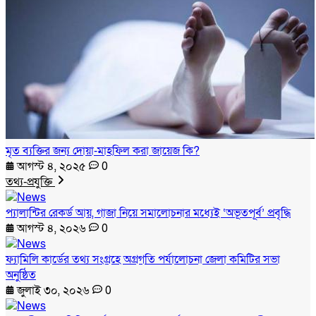
মৃত ব্যক্তির জন্য দোয়া-মাহফিল করা জায়েজ কি?
আগস্ট ৪, ২০২৫
0
তথ্য-প্রযুক্তি
প্যালান্টির রেকর্ড আয়, গাজা নিয়ে সমালোচনার মধ্যেই ‘অভূতপূর্ব’ প্রবৃদ্ধি
আগস্ট ৪, ২০২৬
0
ফ্যামিলি কার্ডের তথ্য সংগ্রহে অগ্রগতি পর্যালোচনা জেলা কমিটির সভা
অনুষ্ঠিত
জুলাই ৩০, ২০২৬
0