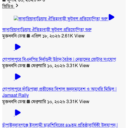
ভিডিও
কাবারিয়াবাড়িয়ায় ঐতিহ্যবাহী ফুটবল প্রতিযোগিতা শুরু
মুক্তধ্বনি ডেক্স
এপ্রিল ১৮, ২০২৬
2.61K View
গোপালপুরে বিএনপির নির্বাচনী উঠান বৈঠক | নেতাদের ভোটার সংযোগ
মুক্তধ্বনি ডেক্স
ফেব্রুয়ারি ১০, ২০২৬
3.31K View
গোপালপুরে দাঁড়িপাল্লা প্রতীকের বিশাল জনসমাবেশ ও আখেরি মিছিল |
Jamaat Rally
মুক্তধ্বনি ডেক্স
ফেব্রুয়ারি ১০, ২০২৬
3.31K View
চাঁপাইনবাবগঞ্জে ইসলামী ছাত্রশিবিরের ৪৯তম প্রতিষ্ঠাবার্ষিকী উদযাপন |