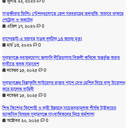
জুলাই ২২, ২০২৬
0
সাতক্ষীরার ফিলিং স্টেশনগুলোতে তেল সরবরাহের তদারকি, অভাবে থাকছে
পেট্রোল ও অকটেন
এপ্রিল ১৭, ২০২৬
0
বাগেরহাট-এ ভয়াবহ সড়ক দুর্ঘটনা,১৩ জনের মৃত্যু
মার্চ ১৩, ২০২৬
0
সুনামগঞ্জে নবায়নযোগ্য জ্বালানি নীতিমালায় বিজলী কৃষিকে অন্তর্ভুক্ত করার
দাবীতে কৃষক সমাবেশ
নভেম্বর ১৫, ২০২৫
0
সুনামগঞ্জের বিন্নাকুলি লাউরেগর রাস্তার পাশে সেভ মেশিন দিয়ে বালু উত্তোলন
করে মালেক বাহিনী
নভেম্বর ১৫, ২০২৫
0
শিশু কিশোর কিশোরী ও নারী উন্নয়নে সচেতনতামূলক শীর্ষক টাইফয়েড
ভ্যাকসিন বিষয়ক সুনামগঞ্জে সাংবাদিকদের নিয়ে কর্মশালা
অক্টোবর ২০, ২০২৫
0