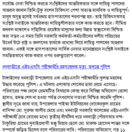
সর্বোচ্চ সেবা নিশ্চিত করতে সংশ্লিষ্টদের আন্তরিকতার সঙ্গে দায়িত্ব পালনের
আহ্বান জানান তিনি।টুকু বলেন চিকিৎসা পেশা অত্যন্ত মানবিক ও দায়িত্বপূর্ণ।
মানুষ অসুস্থ হলেই সর্বপ্রথম হাসপাতালের শরণাপন্ন হয়। তাই চিকিৎসকসহ
সংশ্লিষ্ট সবাইকে আন্তরিকতা দায়িত্বশীলতার সঙ্গে কাজ করতে হবে। সীমিত
জনবল থাকলেও সম্মিলিত প্রচেষ্টায় মানুষের জন্য উন্নত স্বাস্থ্যসেবা নিশ্চিত
করা সম্ভব।এ সময় তিনি সরকারি কর্মকর্তা-কর্মচারীদের দলীয় পরিচয়ের
ঊর্ধ্বে উঠে রাষ্ট্র ও জনগণের স্বার্থকে প্রাধান্য দিয়ে দায়িত্ব পালনের আহ্বান
জানান। একই সঙ্গে হাসপাতালের সার্বিক সেবার মানোন্নয়নে সংশ্লিষ্ট সবাইকে
সমন্বিতভাবে কাজ করার ওপর গুরুত্বারোপ করেন।
ধনবাড়ীতে এইচএসসি পরীক্ষার্থীর রহস্যজনক মৃত্যু, তদন্তে পুলিশ
টাঙ্গাইলের ধনবাড়ী উপজেলায় এক এইচএসসি পরীক্ষার্থীর ঝুলন্ত মরদেহ
উদ্ধার করেছে পুলিশ। এ ঘটনায় এলাকায় শোকের ছায়া নেমে এসেছে।
পরিবারের পক্ষ থেকে প্রেমঘটিত বিষয়কে কেন্দ্র করে বিভিন্ন অভিযোগ তোলা
হলেও, তদন্ত শেষ না হওয়া পর্যন্ত সেগুলোর সত্যতা নিশ্চিত করেনি পুলিশ।
স্থানীয় সূত্রে জানা যায়, উপজেলার পাইস্কা ইউনিয়নের ধোকেরকুল গ্রামের
বাসিন্দা মো. সুরুজ আলীর মেয়ে এবং ধনবাড়ী সরকারি কলেজের এইচএসসি
পরীক্ষার্থী (চার বোনের মধ্যে তৃতীয়) দীর্ঘদিন ধরে ধনবাড়ী পৌরসভার বন্দ-
টাকুরিয়া গ্রামের দুবাইপ্রবাসী মঞ্জু মিয়ার ছেলে মো. মারুফ হোসেন শান্তর সঙ্গে
সম্পর্কে জড়িত ছিলেন বলে পরিবারের দাবি। পরিবারের অভিযোগ, গত ১১