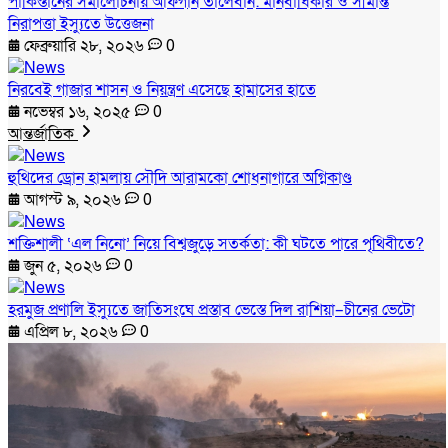
পাকিস্তানের সমালোচনায় আফগান তালেবান: মানবাধিকার ও সীমান্ত
নিরাপত্তা ইস্যুতে উত্তেজনা
ফেব্রুয়ারি ২৮, ২০২৬
0
নিরবেই গাজার শাসন ও নিয়ন্ত্রণ এসেছে হামাসের হাতে
নভেম্বর ১৬, ২০২৫
0
আন্তর্জাতিক
হুথিদের ড্রোন হামলায় সৌদি আরামকো শোধনাগারে অগ্নিকাণ্ড
আগস্ট ৯, ২০২৬
0
শক্তিশালী ‘এল নিনো’ নিয়ে বিশ্বজুড়ে সতর্কতা: কী ঘটতে পারে পৃথিবীতে?
জুন ৫, ২০২৬
0
হরমুজ প্রণালি ইস্যুতে জাতিসংঘে প্রস্তাব ভেস্তে দিল রাশিয়া–চীনের ভেটো
এপ্রিল ৮, ২০২৬
0