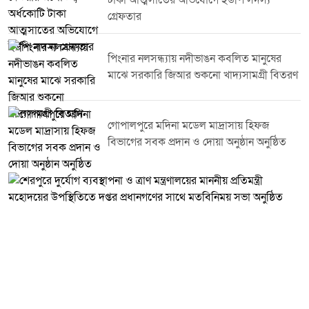
জনসচেতনতা বৃদ্ধির মাধ্যমে টাঙ্গাইলকে একটি সবুজ, সুন্দর ও পরিচ্ছন্ন জেলায় পরিণত
করা সম্ভব বলে তিনি আশাবাদ ব্যক্ত করেন।এ সময় তিনি ডিসি লেকের সৌন্দর্য ও
গ্রেফতার
পরিবেশগত ভারসাম্য রক্ষায় নিয়মিত পরিচ্ছন্নতা কার্যক্রম পরিচালনার ওপর গুরুত্বারোপ
করেন এবং এ ধরনের উদ্যোগে সবাইকে সম্পৃক্ত হওয়ার আহ্বান জানান।কর্মসূচিতে
জেলা প্রশাসনের ঊর্ধ্বতন কর্মকর্তা বিভিন্ন সরকারি দপ্তরের প্রতিনিধি স্বেচ্ছাসেবী
পিংনার নলসন্ধ্যায় নদীভাঙন কবলিত মানুষের
সংগঠনের সদস্যসহ বিভিন্ন শ্রেণি-পেশার মানুষ অংশ নেন।
মাঝে সরকারি জিআর শুকনো খাদ্যসামগ্রী বিতরণ
গোপালপুরে মদিনা মডেল মাদ্রাসায় হিফজ
বিভাগের সবক প্রদান ও দোয়া অনুষ্ঠান অনুষ্ঠিত