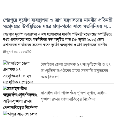
শেরপুরে দুর্যোগ ব্যবস্থাপনা ও ত্রাণ মন্ত্রণালয়ের মাননীয় প্রতিমন্ত্রী
মহোদয়ের উপস্থিতিতে দপ্তর প্রধানগণের সাথে মতবিনিময় সভা
অনুষ্ঠিত
শেরপুরে দুর্যোগ ব্যবস্থাপনা ও ত্রাণ মন্ত্রণালয়ের মাননীয় প্রতিমন্ত্রী মহোদয়ের উপস্থিতিতে
দপ্তর প্রধানগণের সাথে মতবিনিময় সভা অনুষ্ঠিত আজ (২৮ জুলাই ২০২৬) জেলা
প্রশাসকের কার্যালয়ের সম্মেলন কক্ষে দুর্যোগ ব্যবস্থাপনা ও ত্রাণ মন্ত্রণালয়ের মাননীয়
প্রতিমন্ত্রী জনাব এম. ইকবাল হোসেইন এমপি মহোদয়ের সাথে জেলার সকল দপ্তর
জুলাই ৩০, ২০২৬
0
প্রধানগণের মতবিনিময় সভা অনুষ্ঠিত হয়। উক্ত সভায় সভাপতিত্ব করেন শেরপুর জেলার
জেলা প্রশাসক ও বিজ্ঞ জেলা ম্যাজিস্ট্রেট মিজ্ ফরিদা ইয়াসমিন। বিশেষ অতিথি হিসেবে
টাঙ্গাইলে জেলা প্রশাসক ৬৭ সংস্কৃতিসেবী ও ২৭
উপস্থিত ছিলেন জনাব মোঃ মাহমুদুল হক রুবেল মাননীয় সংসদ সদস্য (
সাংস্কৃতিক সংগঠনের মাঝে সরকারি অনুদানের
শেরপুর-৩),মিজ্ সানসিলা জেবরিন মাননীয় সংসদ সদস্য ( সংরক্ষিত মহিলা আসন-১৫)।
এছাড়া অন্যান্য অতিথিদের মধ্যে উপস্থিত ছিলেন জনাব এবিএম মামুনুর রশীদ
চেক বিতরণ
পলাশ,প্রশাসক জেলা পরিষদ শেরপুর, জনাব দীপংকর রায় প্রধান নির্বাহী কর্মকর্তা, জেলা
পরিষদ শেরপুর, মিজ নাসরিন আক্তার অতিরিক্ত পুলিশ সুপার,শেরপুর সদর সার্কেল,
মিজ আরিফা সিদ্দিকা উপপরিচালক, স্থানীয় সরকার শেরপুর জনাব মোঃ শাকিল আহমেদ
বাসাইল থানা পরিদর্শনে পুলিশ সুপার, আইন-
অতিরিক্ত জেলা প্রশাসক (সার্বিক),শেরপুর এবং বিভিন্ন দপ্তরের দপ্তর প্রধানগন।সভায়
শৃঙ্খলা রক্ষায় পেশাদারিত্বের নির্দেশনা
জেলার সাম্প্রতিক দুর্যোগ মোকাবেলা ত্রাণ বিতরণ কার্যক্রমের গতিশীলতা বৃদ্ধি এবং
বিভিন্ন সরকারী দপ্তরের সেবা কার্যক্রম সমন্বয়ের মাধ্যমে সাধারণ মানুষের দোরগোড়ায়
পৌঁছে দেওয়ার বিষয়ে বিস্তারিত আলোচনা হয়। মাননীয় প্রতিমন্ত্রী মহোদয় উপস্থিত দপ্তর