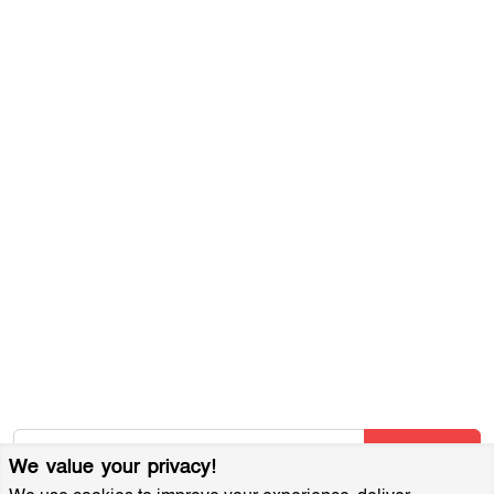
সম্পাদকীয় নীতিমালা
যোগাযোগ করুন
ব্যবহারের শর্তাবলী
গোপনীয়তা নীতি
আমাদের সম্পর্কে
আর্কাইভ
বিজ্ঞাপন প্যাকেজ
আমাদের নিউজলেটার জন্য সাইন আপ করুন
আমাদের নতুন নিবন্ধগুলি তাৎক্ষণিকভাবে পেতে আমাদের নিউজলেটারে
সাবস্ক্রাইব করুন!
Subscribe
We value your privacy!