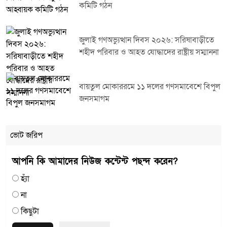
কমিটি গঠন
জুলাই গণঅভ্যুত্থান দিবস ২০২৬: সরিষাবাড়ীতে
শহীদ পরিবার ও আহত যোদ্ধাদের রাষ্ট্রীয় সম্মাননা
বায়তুল মোকাররমে ১১ দলের গণসমাবেশে বিপুল
জনসমাগম
ভোট জরিপ
আপনি কি আমাদের নিউজ কন্টেন্ট পছন্দ করেন?
হ্যাঁ
না
কিছুটা