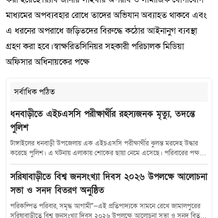
মাধ্যমের অপব্যবহার রোধে তাদের অভিযান অব্যাহত থাকবে এবং
এ ধরনের অপরাধে জড়িতদের বিরুদ্ধে কঠোর আইনানুগ ব্যবস্থা
গ্রহণ করা হবে।স্বাক্ষরিতসিনিয়র সহকারী পরিচালক মিডিয়া
অফিসার অধিনায়কের পক্ষে
সর্বাধিক পঠিত
ধনবাড়ীতে এইচএসসি পরীক্ষার্থীর রহস্যজনক মৃত্যু, তদন্তে
পুলিশ
টাঙ্গাইলের ধনবাড়ী উপজেলায় এক এইচএসসি পরীক্ষার্থীর ঝুলন্ত মরদেহ উদ্ধার
করেছে পুলিশ। এ ঘটনায় এলাকায় শোকের ছায়া নেমে এসেছে। পরিবারের পক্ষ
থেকে প্রেমঘটিত বিষয়কে কেন্দ্র করে বিভিন্ন অভিযোগ তোলা হলেও, তদন্ত শেষ না
হওয়া পর্যন্ত সেগুলোর সত্যতা নিশ্চিত করেনি পুলিশ। স্থানীয় সূত্রে জানা যায়,
সরিষাবাড়ীতে বিশ্ব জনসংখ্যা দিবস ২০২৬ উপলক্ষে আলোচনা
উপজেলার পাইস্কা ইউনিয়নের ধোকেরকুল গ্রামের বাসিন্দা মো. সুরুজ আলীর মেয়ে
সভা ও সনদ বিতরণ অনুষ্ঠিত
এবং ধনবাড়ী সরকারি কলেজের এইচএসসি পরীক্ষার্থী (চার বোনের মধ্যে তৃতীয়)
দীর্ঘদিন ধরে ধনবাড়ী পৌরসভার বন্দ-টাকুরিয়া গ্রামের দুবাইপ্রবাসী মঞ্জু মিয়ার
পরিকল্পিত পরিবার, সমৃদ্ধ আগামী"—এই প্রতিপাদ্যকে সামনে রেখে জামালপুরের
ছেলে মো. মারুফ হোসেন শান্তর সঙ্গে সম্পর্কে জড়িত ছিলেন বলে পরিবারের দাবি।
সরিষাবাড়ীতে বিশ্ব জনসংখ্যা দিবস ২০২৬ উপলক্ষে আলোচনা সভা ও সনদ বিতরণ