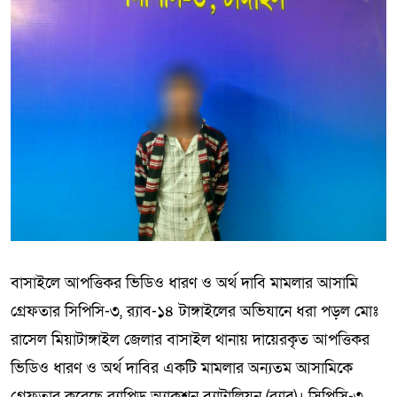
বাসাইলে আপত্তিকর ভিডিও ধারণ ও অর্থ দাবি মামলার আসামি
গ্রেফতার সিপিসি-৩, র‌্যাব-১৪ টাঙ্গাইলের অভিযানে ধরা পড়ল মোঃ
রাসেল মিয়াটাঙ্গাইল জেলার বাসাইল থানায় দায়েরকৃত আপত্তিকর
ভিডিও ধারণ ও অর্থ দাবির একটি মামলার অন্যতম আসামিকে
গ্রেফতার করেছে র‍্যাপিড অ্যাকশন ব্যাটালিয়ন (র‌্যাব)। সিপিসি-৩,