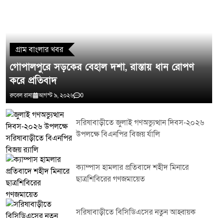
মন্তব্য লিখুন
গ্রাম বাংলার খবর
গোপালপুরে সড়কের বেহাল দশা, রাস্তায় ধান রোপণ
করে প্রতিবাদ
রুবেল রানা
আগস্ট ৯, ২০২৬
0
সরিষাবাড়ীতে জুলাই গণঅভ্যুত্থান দিবস-২০২৬
উপলক্ষে বিএনপির বিজয় র্যালি
ক্যাম্পাস হামলার প্রতিবাদে শহীদ মিনারে
ছাত্রশিবিরের গণজমায়েত
সরিষাবাড়ীতে বিসিডিএসের নতুন আহ্বায়ক