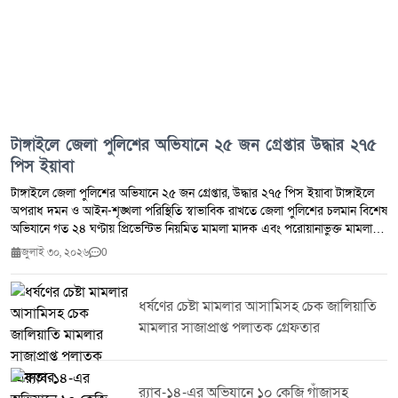
মেহেদীর মুঠোফোনে যোগাযোগের চেষ্টা করা হলেও তাদের সাড়া পাওয়া যায়নি।
টাঙ্গাইলে জেলা পুলিশের অভিযানে ২৫ জন গ্রেপ্তার উদ্ধার ২৭৫
পিস ইয়াবা
টাঙ্গাইলে জেলা পুলিশের অভিযানে ২৫ জন গ্রেপ্তার, উদ্ধার ২৭৫ পিস ইয়াবা টাঙ্গাইলে
অপরাধ দমন ও আইন-শৃঙ্খলা পরিস্থিতি স্বাভাবিক রাখতে জেলা পুলিশের চলমান বিশেষ
অভিযানে গত ২৪ ঘণ্টায় প্রিভেন্টিভ নিয়মিত মামলা মাদক এবং পরোয়ানাভুক্ত মামলায়
মোট ২৫ জনকে গ্রেপ্তার করা হয়েছে।জেলা পুলিশ সূত্র জানায় সম্মানিত পুলিশ সুপারের
জুলাই ৩০, ২০২৬
0
নির্দেশনায় জেলার সকল থানা ও ইউনিটের ইনচার্জদের নেতৃত্বে পরিচালিত এ অভিযানে
২৭৫ পিস ইয়াবা উদ্ধার করা হয়। একই সঙ্গে ৭ জন মাদক ব্যবসায়ীকে গ্রেপ্তার করা
হয়েছে।টাঙ্গাইল জেলা পুলিশ জানিয়েছে মাদক,সন্ত্রাস ও অন্যান্য অপরাধ দমনে এ
ধর্ষণের চেষ্টা মামলার আসামিসহ চেক জালিয়াতি
ধরনের অভিযান অব্যাহত থাকবে। অপরাধ নিয়ন্ত্রণে জনগণের সহযোগিতা কামনা করে
মামলার সাজাপ্রাপ্ত পলাতক গ্রেফতার
পুলিশ সবাইকে অপরাধ ও অপরাধীদের বিষয়ে তথ্য দিয়ে আইন-শৃঙ্খলা রক্ষায় সহায়তা
করার আহ্বান জানিয়েছে।
র‌্যাব-১৪-এর অভিযানে ১০ কেজি গাঁজাসহ