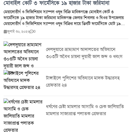
মোবাইল কোর্ট ৩ ফার্মেসিকে ১৯ হাজার টাকা জরিমানা
মেয়াদোত্তীর্ণ ও ফিজিশিয়ান স্যাম্পল ওষুধ বিক্রি মানিকগঞ্জে মোবাইল কোর্ট ৩
ফার্মেসিকে ১৯ হাজার টাকা জরিমানা মানিকগঞ্জ জেলার শিবালয় ও ঘিওর উপজেলায়
মেয়াদোত্তীর্ণ ও ফিজিশিয়ান স্যাম্পল ওষুধ বিক্রির দায়ে তিনটি ফার্মেসিকে মোট ১৯
হাজার টাকা অর্থদণ্ড প্রদান করেছে ভ্রাম্যমাণ আদালত।মঙ্গলবার (২৮ জুলাই ২০২৬)
জুলাই ৩০, ২০২৬
0
ঔষধ প্রশাসন জেলা কার্যালয় মানিকগঞ্জ এবং জেলা প্রশাসন মানিকগঞ্জের সমন্বয়ে
শিবালয় ও ঘিওর উপজেলার মোট পাঁচটি ফার্মেসিতে মোবাইল কোর্ট পরিচালিত হয়।
অভিযান চলাকালে মেয়াদোত্তীর্ণ ওষুধ সংরক্ষণ ও বিক্রি এবং ফিজিশিয়ান স্যাম্পল বিক্রির
দেলদুয়ারে ভ্রাম্যমাণ আদালতের অভিযানে
প্রমাণ পাওয়ায় ঔষধ ও কসমেটিক আইন ২০২৩-এর ৪০(খ) ও ৪০(গ) ধারায় তিনটি
৩০৩টি অবৈধ চায়না দুয়ারী জাল জব্দ ও ধ্বংস
ফার্মেসিকে সর্বমোট ১৯,০০০ (উনিশ হাজার) টাকা অর্থদণ্ড করা হয়।সংশ্লিষ্ট কর্তৃপক্ষ
জানিয়েছে, জনস্বাস্থ্য সুরক্ষা এবং নিরাপদ ওষুধ সরবরাহ নিশ্চিত করতে এ ধরনের
অভিযান ভবিষ্যতেও নিয়মিতভাবে অব্যাহত থাকবে।
টাঙ্গাইলে পুলিশের অভিযানে মাদক উদ্ধারসহ
গ্রেফতার ২৪
ধর্ষণের চেষ্টা মামলার আসামি ও চেক জালিয়াতি
মামলার সাজাপ্রাপ্ত পলাতক গ্রেফতার