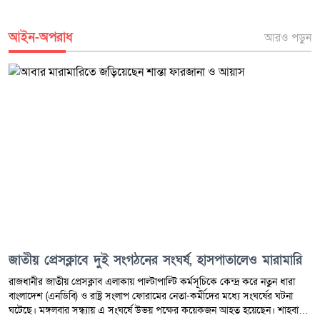
পরিবার আদালতের এই রায়ে স্বস্তি প্রকাশ করে দ্রুত শাস্তি কার্যকরের দাবি
জানিয়েছে। স্থানীয় বাসিন্দারাও এই দৃষ্টান্তমূলক রায়কে স্বাগত জানিয়ে বলেছেন
প্রতিটি ধর্ষণের ঘটনার বিচার যদি এমন স্বচ্ছ ও দ্রুত প্রক্রিয়ায় সম্পন্ন হতো তবে
আইন-অপরাধ
আরও পড়ুন
সমাজে নারীদের নিরাপত্তা আরও জোরদার হতো।
জাতীয় প্রেসক্লাবে দুই সংগঠনের সংঘর্ষ, হাসপাতালেও মারামারি
রাজধানীর জাতীয় প্রেসক্লাব এলাকায় পাল্টাপাল্টি কর্মসূচিকে কেন্দ্র করে নতুন ধারা
বাংলাদেশ (এনডিবি) ও রাষ্ট্র সংলাপ ফোরামের নেতা-কর্মীদের মধ্যে সংঘর্ষের ঘটনা
ঘটেছে। মঙ্গলবার সন্ধ্যায় এ সংঘর্ষে উভয় পক্ষের কয়েকজন আহত হয়েছেন। শাহবাগ