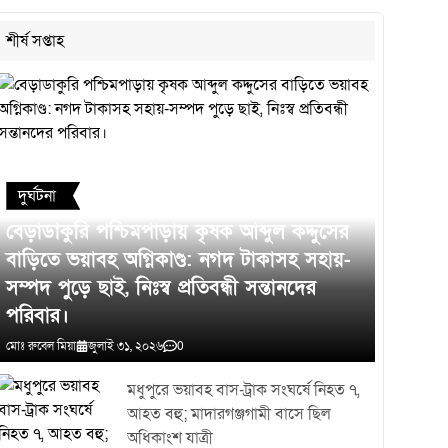
প্রকৃত কারণ উদঘাটন করে প্রয়োজনীয় আইনগত ব্যবস্থা নেওয়া হবে।
শীর্ষ সপ্তাহ
দুর্ঘটনা
বেড়াডাকুরি পশ্চিমপাড়ায় কৃষক আব্দুল কদ্দুসের
ব্যাটারিচালিত রিকশার দখলে টাঙ্গাইল পৌর সড়ক,
বাড়িতে ভয়াবহ অগ্নিকাণ্ড: নগদ টাকাসহ সহায়-
চরম ভোগান্তিতে নগরবাসী।
সম্পদ পুড়ে ছাই, নিঃস্ব প্রতিবন্ধী সন্তানদের
পরিবার।
মোঃ রুবেল মিয়া
জুলাই ৩১, ২০২৬
0
মধুপুরে ভয়াবহ বাস-ট্রাক সংঘর্ষে নিহত ৭,
আহত বহু; মাদারগঞ্জগামী বাসে ছিল
অধিকাংশ যাত্রী