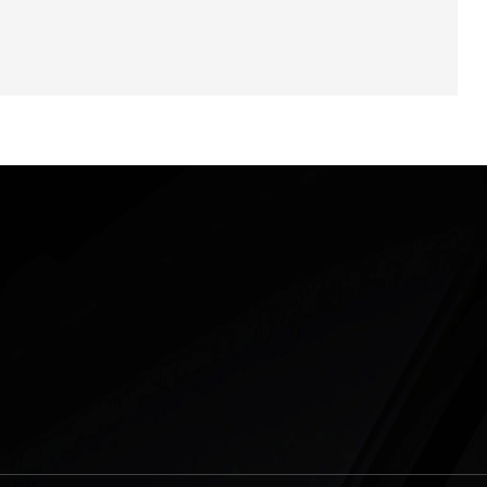
্রুত উদ্ধার এবং ঘটনার সঙ্গে
ইনের আওতায় আনার দাবি
ছে, প্রাথমিক তদন্তে
 সত্যতা যাচাই করা হচ্ছে।
া মামলার তদন্ত চলছে এবং
 বিষয়ে বিস্তারিত অনুসন্ধান
অন্য কোনো ব্যক্তি জড়িত
Cancel Replay
্ধেও প্রয়োজনীয় আইনগত
। এ ঘটনায় এলাকায় ব্যাপক
য়েছে। একজন জনপ্রতিনিধির
র প্রতারণার অভিযোগে
ষোভ ও উদ্বেগ বিরাজ করছে।
ান্তমূলক শাস্তি নিশ্চিত
গ্রস্ত গ্রাহকদের অর্থ ফেরত
েছেন।