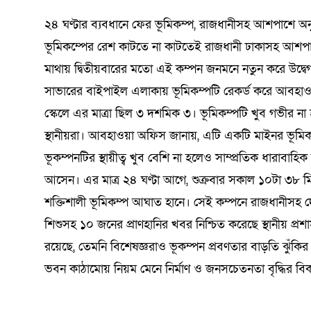
২৪ ঘণ্টার ব্যবধানে ফের ভূমিকম্প, রাজধানীসহ আশপাশে অন
ভূমিকম্পের রেশ কাটতে না কাটতেই রাজধানী ঢাকাসহ আশপা
মাথায় দ্বিতীয়বারের মতো এই কম্পন জনমনে নতুন করে উদ্বে
সাভারের বাইপাইল এলাকায় ভূমিকম্পটি রেকর্ড করে আবহাওয়া
স্কেলে এর মাত্রা ছিল ৩ দশমিক ৩। ভূমিকম্পটি খুব গভীর না
স্থানীয়রা। আবহাওয়া অফিস জানায়, এটি একটি মাইনর ভূমি
ভূকম্পনটির স্থায়ীত্ব খুব বেশি না হলেও সাম্প্রতিক ধারাব
আসেন। এর মাত্র ২৪ ঘণ্টা আগে, শুক্রবার সকাল ১০টা ৩৮ মি
শক্তিশালী ভূমিকম্প আঘাত হানে। সেই কম্পনে রাজধানীসহ দে
শিশুসহ ১০ জনের প্রাণহানির খবর নিশ্চিত করেছে স্থানীয় প
রয়েছে, তেমনি বিশেষজ্ঞরাও ভূকম্পন প্রবণতার বাড়তি ঝুঁকির
ভবন কাঠামোয় নিয়ম মেনে নির্মাণ ও জনসচেতনতা বৃদ্ধির বি