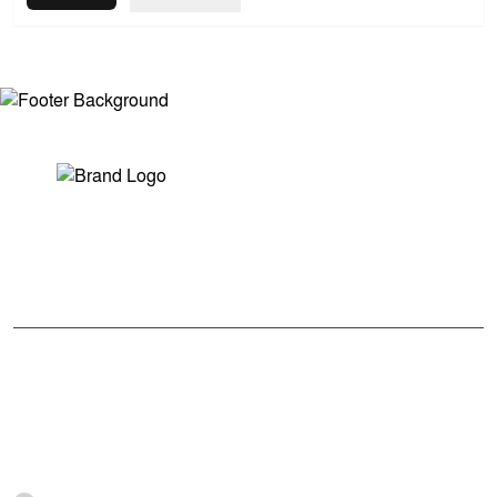
সম্পাদক ও প্রকাশকঃ মোঃ আরিফুল ইসলাম
ভারপ্রাপ্ত সম্পাদকঃ শেখ মাহদী হাসান শিবলী
আমাদের সম্পর্কে
মুক্তধ্বনি বাংলাদেশের একটি জনপ্রিয় বাংলা নিউজ পোর্টাল