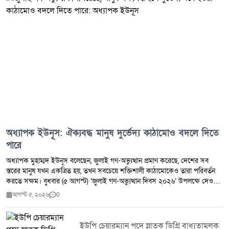
অধ্যাপক ইউনূস: ঐক্যবদ্ধ মানুষ দুর্ভেদ্য কাঠামোও বদলে দিতে
পারে
অধ্যাপক মুহাম্মদ ইউনূস বলেছেন, জুলাই গণ-অভ্যুত্থান প্রমাণ করেছে, দেশের সব
স্তরের মানুষ যখন একত্রিত হয়, তখন সবচেয়ে শক্তিশালী কাঠামোকেও তারা পরিবর্তন
করতে সক্ষম। বুধবার (৫ আগস্ট) ‘জুলাই গণ-অভ্যুত্থান দিবস ২০২৬’ উপলক্ষে দেওয়া
এক বিবৃতিতে তিনি এই মন্তব্য করেন। ২০২৪ সালের এই দিনে আওয়ামী লীগ
আগস্ট ৫, ২০২৬
0
সরকারের পতন ঘটে এবং প্রধানমন্ত্রী শেখ হাসিনা দেশ ছেড়ে ভারতে পালিয়ে যান। এর
তিন দিন পর ৮ আগস্ট অধ্যাপক ইউনূসের নেতৃত্বে অন্তর্বর্তী সরকার শপথ নেয়।
বিবৃতিতে তিনি বলেন, জুলাই গণমানুষের অধিকার, ন্যায়বিচার ও গণতান্ত্রিক আকাঙ্ক্ষার
ইউপি চেয়ারম্যান পদে স্নাতক ডিগ্রি বাধ্যতামূলক