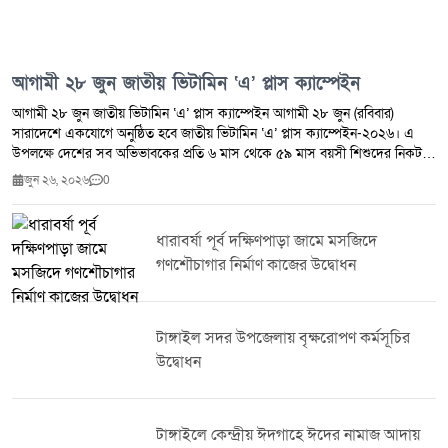
আগামী ২৮ জুন জাতীয় ভিটামিন ‘এ’ প্লাস ক্যাম্পেইন
আগামী ২৮ জুন জাতীয় ভিটামিন ‘এ’ প্লাস ক্যাম্পেইন আগামী ২৮ জুন (রবিবার)
সারাদেশে একযোগে অনুষ্ঠিত হবে জাতীয় ভিটামিন ‘এ’ প্লাস ক্যাম্পেইন-২০২৬। এ
উপলক্ষে দেশের সব অভিভাবকের প্রতি ৬ মাস থেকে ৫৯ মাস বয়সী শিশুদের নিকটস্থ
ক্যাম্পেইন কেন্দ্রে নিয়ে গিয়ে ভিটামিন ‘এ’ ক্যাপসুল খাওয়ানোর আহ্বান জানিয়েছে
জুন ২৬, ২০২৬
0
স্বাস্থ্য কর্তৃপক্ষ।ক্যাম্পেইন উপলক্ষে সকাল ৮টা থেকে বিকেল ৪টা পর্যন্ত নির্ধারিত
কেন্দ্রে শিশুদের বয়স অনুযায়ী ভিটামিন ‘এ’ ক্যাপসুল খাওয়ানো হবে।জনস্বাস্থ্য
বিশেষজ্ঞরা জানান, ভিটামিন ‘এ’ শিশুর স্বাভাবিক শারীরিক বৃদ্ধি ও বিকাশ, দৃষ্টিশক্তি
ধারাবর্ষা পূর্ব দক্ষিণপাড়া জামে মসজিদে
সুরক্ষা এবং রোগ প্রতিরোধ ক্ষমতা বৃদ্ধিতে গুরুত্বপূর্ণ ভূমিকা পালন করে। নিয়মিত
গণশৌচাগার নির্মাণ কাজের উদ্বোধন
ভিটামিন ‘এ’ গ্রহণ শিশুকে বিভিন্ন সংক্রমণজনিত রোগের ঝুঁকি কমাতেও সহায়তা করে।
স্বাস্থ্য বিভাগ জানিয়েছে,৬ মাস থেকে ৫৯ মাস বয়সী কোনো শিশুই যেন এই কার্যক্রমের
বাইরে না থাকে, সে লক্ষ্যে অভিভাবকদের সচেতন হওয়ার আহ্বান জানানো হয়েছে।
পাশাপাশি নির্ধারিত তারিখে নিকটস্থ ভিটামিন ‘এ’ ক্যাম্পেইন কেন্দ্রে উপস্থিত হয়ে
টাঙ্গাইল সদর উপজেলায় বৃক্ষরোপণ কর্মসূচির
প্রতিটি শিশুকে ভিটামিন ‘এ’ ক্যাপসুল খাওয়ানোর অনুরোধ জানানো হয়েছে।
উদ্বোধন
টাঙ্গাইলে কেন্দ্রীয় ঈদগাহে ঈদের নামাজ আদায়