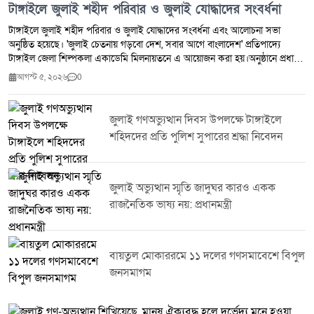
টাঙ্গাইলে জুলাই শহীদ পরিবার ও জুলাই যোদ্ধাদের সংবর্ধনা
টাঙ্গাইলে জুলাই শহীদ পরিবার ও জুলাই যোদ্ধাদের সংবর্ধনা এবং আলোচনা সভা
অনুষ্ঠিত হয়েছে। 'জুলাই চেতনায় গড়বো দেশ, সবার আগে বাংলাদেশ' প্রতিপাদ্যে
টাঙ্গাইল জেলা শিল্পকলা একাডেমি মিলনায়তনে এ আয়োজন করা হয়।অনুষ্ঠানে প্রধান
অতিথি হিসেবে উপস্থিত ছিলেন বিএনপির কেন্দ্রীয় প্রচার সম্পাদক এবং মৎস্য ও
আগস্ট ৫, ২০২৬
0
প্রাণিসম্পদ প্রতিমন্ত্রী সুলতান সালাউদ্দিন টুকু, এমপি। প্রধান অতিথির বক্তব্যে তিনি
জুলাই গণঅভ্যুত্থানের শহীদদের প্রতি গভীর শ্রদ্ধা জানিয়ে বলেন, তাঁদের আত্মত্যাগ
জাতির ইতিহাসে চিরস্মরণীয় হয়ে থাকবে। তিনি জুলাইয়ের চেতনা ধারণ করে একটি
জুলাই গণঅভ্যুত্থান দিবস উপলক্ষে টাঙ্গাইলে
বৈষম্যহীন, গণতান্ত্রিক ও সমৃদ্ধ বাংলাদেশ গড়ে তুলতে সবাইকে ঐক্যবদ্ধভাবে কাজ
শহিদদের প্রতি পুলিশ সুপারের শ্রদ্ধা নিবেদন
করার আহ্বান জানান।অনুষ্ঠানে জুলাই শহীদ পরিবারের সদস্য ও জুলাই যোদ্ধাদের
সম্মাননা প্রদান করা হয়। এ সময় বিভিন্ন পর্যায়ের সরকারি কর্মকর্তা, রাজনৈতিক
নেতৃবৃন্দ, মুক্তিযোদ্ধা, সামাজিক ও সাংস্কৃতিক ব্যক্তিত্বসহ সুধীজন উপস্থিত ছিলেন।
আলোচনা সভায় বক্তারা বলেন, জুলাই গণঅভ্যুত্থানের চেতনা নতুন প্রজন্মের মাঝে
জুলাই অভ্যুত্থান স্মৃতি জাদুঘর কারও একক
ছড়িয়ে দিতে এবং শহীদদের আত্মত্যাগের ইতিহাস সংরক্ষণে সবাইকে সম্মিলিতভাবে
রাজনৈতিক ভাষ্য নয়: প্রধানমন্ত্রী
কাজ করতে হবে।
বায়তুল মোকাররমে ১১ দলের গণসমাবেশে বিপুল
জনসমাগম