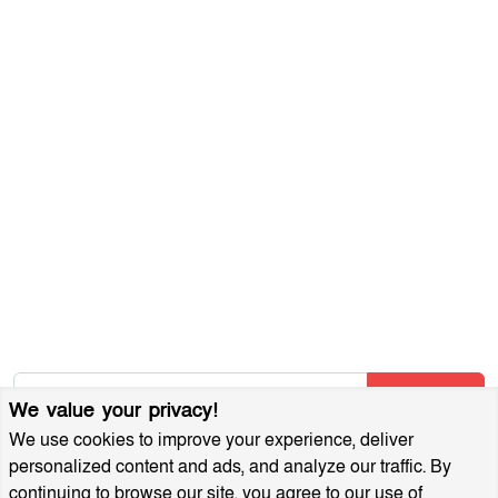
যোগাযোগ করুন
ব্যবহারের শর্তাবলী
গোপনীয়তা নীতি
আমাদের সম্পর্কে
আর্কাইভ
বিজ্ঞাপন প্যাকেজ
আমাদের নিউজলেটার জন্য সাইন আপ করুন
আমাদের নতুন নিবন্ধগুলি তাৎক্ষণিকভাবে পেতে আমাদের নিউজলেটারে
সাবস্ক্রাইব করুন!
Subscribe
We value your privacy!
We use cookies to improve your experience, deliver
personalized content and ads, and analyze our traffic. By
continuing to browse our site, you agree to our use of