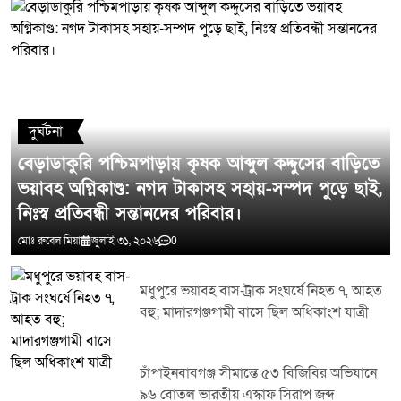
মন্তব্য লিখুন
দুর্ঘটনা
বেড়াডাকুরি পশ্চিমপাড়ায় কৃষক আব্দুল কদ্দুসের বাড়িতে
ভয়াবহ অগ্নিকাণ্ড: নগদ টাকাসহ সহায়-সম্পদ পুড়ে ছাই,
নিঃস্ব প্রতিবন্ধী সন্তানদের পরিবার।
মোঃ রুবেল মিয়া
জুলাই ৩১, ২০২৬
0
মধুপুরে ভয়াবহ বাস-ট্রাক সংঘর্ষে নিহত ৭, আহত
বহু; মাদারগঞ্জগামী বাসে ছিল অধিকাংশ যাত্রী
চাঁপাইনবাবগঞ্জ সীমান্তে ৫৩ বিজিবির অভিযানে
৯৬ বোতল ভারতীয় এস্কাফ সিরাপ জব্দ